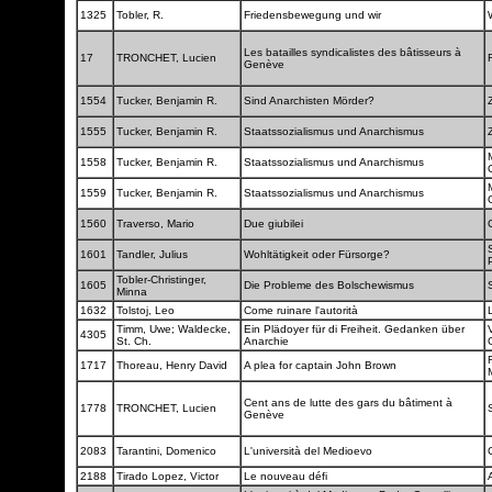
1325
Tobler, R.
Friedensbewegung und wir
Les batailles syndicalistes des bâtisseurs à
17
TRONCHET, Lucien
Genève
1554
Tucker, Benjamin R.
Sind Anarchisten Mörder?
1555
Tucker, Benjamin R.
Staatssozialismus und Anarchismus
1558
Tucker, Benjamin R.
Staatssozialismus und Anarchismus
1559
Tucker, Benjamin R.
Staatssozialismus und Anarchismus
1560
Traverso, Mario
Due giubilei
1601
Tandler, Julius
Wohltätigkeit oder Fürsorge?
Tobler-Christinger,
1605
Die Probleme des Bolschewismus
Minna
1632
Tolstoj, Leo
Come ruinare l'autorità
Timm, Uwe; Waldecke,
Ein Plädoyer für di Freiheit. Gedanken über
4305
St. Ch.
Anarchie
1717
Thoreau, Henry David
A plea for captain John Brown
Cent ans de lutte des gars du bâtiment à
1778
TRONCHET, Lucien
Genève
2083
Tarantini, Domenico
L'università del Medioevo
2188
Tirado Lopez, Victor
Le nouveau défi