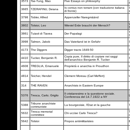
3573
Tse-Tung, Mao
Five Essays on philosophy
Is contus non torrant (con traduzione italiana
3665
TZERAFINU, Deiana
di fronte)
3798
Tobler, Alfred
Appenzeller Naregmäänd
V
3802
Tolstoi, Leo
Wieviel Erde braucht der Mensch?
3861
Tuiavii di Tiavea
Der Papalagi
3998
Talmon, Jakob
Das Vaterland ist in Gefahr
4173
The Diggers
Digger tracts 1649-50
Copia pure, Il diritto di copiare nei saggi
4410
Tucker, Benjamin R.
dell'anarchico Benjamin R. Tucker
4608
TREGLIA, Emanuele
Proprietà e anarchia in Proudhon
4814
Teicher, Hendel
Clement Moreau (Carl Meffert)
314
THE RAVEN
Anarchists in Eastern Europe
Il cristianesimo e la questione sociale.
5376
Tresca, Carlo; Griglio
Conferenza del 14.7.1922 a NY
Tribune anarchiste
5388
La bourgeoisie, l'Etat et la gauche
communiste
Tresca memorial
5632
Chi uccise Carlo Tresca?
committee
5642
Tolstoi
Propos antimilitaristes