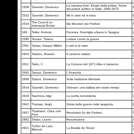
La maniera forte. Elogio della polizia. Storia
2508
Tarantini, Domenico
del potere politico in Italia: 1860-1975
2532
Tarantini, Domenico
Né in cielo né in terra
The Council on
2534
Die Wunden der Freiheit
Interracial Books
349
Tellez, Antonio
Facerias. Guerriglia urbana in Spagna
2586
Terzani, Tiziano
Lettere contro la guerra
2591
Tamas, Gaspar Miklos
L'oeil et la main
P
2603
Talarico, Rosario
Il cantone malato
2611
Talès, C.
La Comune del 1871 Alba e tramonto
2640
Tarizzo, Domenico
L'Anarchia
2898
Tarizzo, Domenico
Sulla tradizione libertaria
2914
Tarantini, Domenico
Vietnam: una ballata del nostro tempo
2919
Taschera, Aligi
La scelta nonviolenta
2941
Thomas, Hugh
Storia della guerra civile spagnola
Thalmann, Clara und
2957
Revolution für die Freiheit
Paul
2982
Tolstoi, Leone
Resurrezione
Tuñón de Lara,
4921
La Batalla de Teruel
Manuel