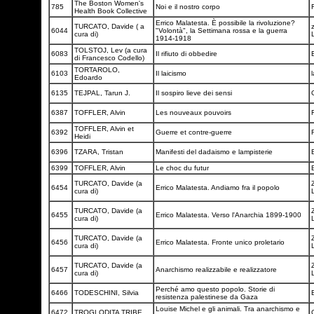
The Boston Women's
785
Noi e il nostro corpo
F
Health Book Collective
Errico Malatesta. È possibile la rivoluzione?
TURCATO, Davide ( a
z
6044
"Volontà", la Settimana rossa e la guerra
cura di)
1914-1918
TOLSTOJ, Lev (a cura
6083
Il rifiuto di obbedire
di Francesco Codello)
TORTAROLO,
6103
Il laicismo
Edoardo
6135
TEJPAL, Tarun J.
Il sospiro lieve dei sensi
6387
TOFFLER, Alvin
Les nouveaux pouvoirs
TOFFLER, Alvin et
6392
Guerre et contre-guerre
Heidi
6396
TZARA, Tristan
Manifesti del dadaismo e lampisterie
6399
TOFFLER, Alvin
Le choc du futur
TURCATO, Davide (a
6454
Errico Malatesta. Andiamo fra il popolo
cura di)
TURCATO, Davide (a
6455
Errico Malatesta. Verso l'Anarchia 1899-1900
cura di)
TURCATO, Davide (a
6456
Errico Malatesta. Fronte unico proletario
cura di)
TURCATO, Davide (a
6457
Anarchismo realizzabile e realizzatore
cura di)
Perché amo questo popolo. Storie di
6466
TODESCHINI, Silvia
resistenza palestinese da Gaza
Louise Michel e gli animali. Tra anarchismo e
6472
TROGLODITA TRIBE