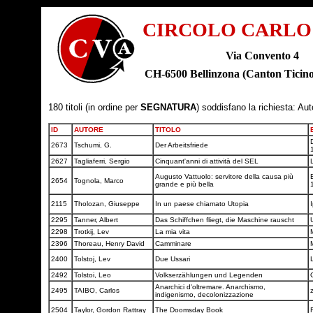
CIRCOLO CARLO
Via Convento 4
CH-6500 Bellinzona (Canton Tic
180 titoli (in ordine per
SEGNATURA
) soddisfano la richiesta: Au
ID
AUTORE
TITOLO
D
2673
Tschumi, G.
Der Arbeitsfriede
2627
Tagliaferri, Sergio
Cinquant'anni di attività del SEL
Augusto Vattuolo: servitore della causa più
E
2654
Tognola, Marco
grande e più bella
2115
Tholozan, Giuseppe
In un paese chiamato Utopia
2295
Tanner, Albert
Das Schiffchen fliegt, die Maschine rauscht
2298
Trotkij, Lev
La mia vita
2396
Thoreau, Henry David
Camminare
2400
Tolstoj, Lev
Due Ussari
2492
Tolstoi, Leo
Volkserzählungen und Legenden
Anarchici d'oltremare. Anarchismo,
2495
TAIBO, Carlos
indigenismo, decolonizzazione
2504
Taylor, Gordon Rattray
The Doomsday Book