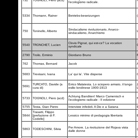
732
TOGNOLI, Piero (acd)
l'ecologismo radicale.
5334
Thomann, Rainer
Betriebs-besetzungen
(
Sindacalismo rivoluzionario, Anarco-
750
Toninello, Alberto
sindacalismo, Anarchismo
Clovis Pignat, qui est-ce? La vocation
5540
TRONCHET, Lucien
syndicale
2790
Troilo, Erminio
Giordano Bruno
762
Thomas, Bernard
Jacob
5683
Trevisani, Ivana
La' qui la'. Vite disperse
TURCATO, Davide (a
Errico Malatesta. Lo sciopero armato, il lungo
5691
cura di)
esilio londinese 1900-1913
Achtung Banditen! Marco Camenisch e
5733
TOGNOLI, Piero (acd)
l'ecologismo radicale - II edizione
5755
Testa, Gian Pietro
Interviste infedeli. A Dio e a Satana
Trasatti, Filippo
5844
[prefazione di F.
Lessico minimo di pedagogia libertaria
Codello]
Per Amore. La rivoluzione del Rojava vista
5863
TODESCHINI, Silvia
(
dalle donne