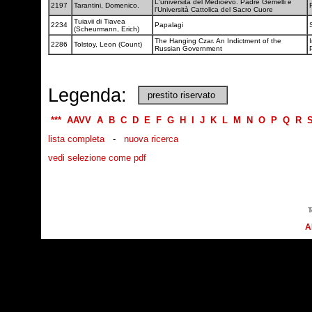
L'università del Medioevo. Padre Gemelli e
2197
Tarantini, Domenico.
l'Università Cattolica del Sacro Cuore
Tuiavii di Tiavea
2234
Papalagi
(Scheurmann, Erich)
The Hanging Czar. An Indictment of the
2286
Tolstoy, Leon (Count)
Russian Government
Legenda:
prestito riservato
***
AAVV
A
B
C
D
E
F
G
H
I
J
K
L
M
N
O
P
Q
R
lista completa
-
nuova ricerca
vedi selezione come pdf
T
A