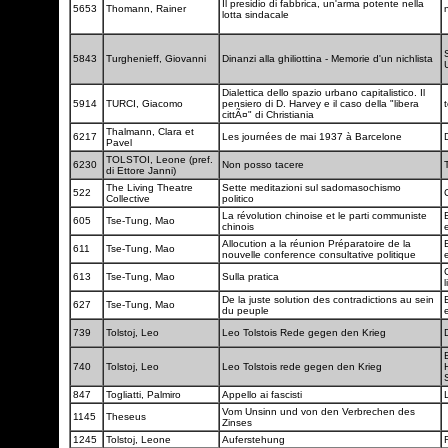
Il presidio di fabbrica, un'arma potente nella
5653
Thomann, Rainer
lotta sindacale
5843
Turghenieff, Giovanni
Dinanzi alla ghiliottina - Memorie d'un nichlista
Dialettica dello spazio urbano capitalistico. Il
5914
TURCI, Giacomo
pensiero di D. Harvey e il caso della "libera
t
cittÃ¤" di Christiania
Thalmann, Clara et
6217
Les journées de mai 1937 à Barcelone
Pavel
TOLSTOI, Leone (pref.
6230
Non posso tacere
di Ettore Janni)
The Living Theatre
Sette meditazioni sul sadomasochismo
522
Collective
politico
La révolution chinoise et le parti communiste
605
Tse-Tung, Mao
chinois
Allocution a la réunion Préparatoire de la
611
Tse-Tung, Mao
nouvelle conference consultative politique
C
613
Tse-Tung, Mao
Sulla pratica
De la juste solution des contradictions au sein
627
Tse-Tung, Mao
du peuple
739
Tolstoj, Leo
Leo Tolstois Rede gegen den Krieg
740
Tolstoj, Leo
Leo Tolstois rede gegen den Krieg
847
Togliatti, Palmiro
Appello ai fascisti
Vom Unsinn und von den Verbrechen des
1145
Theseus
Zinses
1245
Tolstoj, Leone
Auferstehung