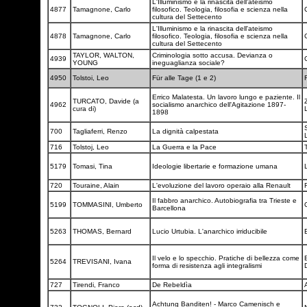
L'Illuminismo e la rinascita dell'ateismo
4877
Tamagnone, Carlo
filosofico. Teologia, filosofia e scienza nella
cultura del Settecento
L'Illuminismo e la rinascita dell'ateismo
4878
Tamagnone, Carlo
filosofico. Teologia, filosofia e scienza nella
cultura del Settecento
TAYLOR, WALTON,
Criminologia sotto accusa. Devianza o
4939
YOUNG
ineguaglianza sociale?
4950
Tolstoi, Leo
Für alle Tage (1 e 2)
Errico Malatesta. Un lavoro lungo e paziente. Il
TURCATO, Davide (a
4962
socialismo anarchico dell'Agitazione 1897-
cura di)
1898
700
Tagliaferri, Renzo
La dignità calpestata
716
Tolstoj, Leo
La Guerra e la Pace
5179
Tomasi, Tina
Ideologie libertarie e formazione umana
720
Touraine, Alain
L'evoluzione del lavoro operaio alla Renault
Il fabbro anarchico. Autobiografia tra Trieste e
5199
TOMMASINI, Umberto
Barcellona
5263
THOMAS, Bernard
Lucio Urtubia. L'anarchico irriducibile
Il velo e lo specchio. Pratiche di bellezza come
B
5264
TREVISANI, Ivana
forma di resistenza agli integralismi
727
Tirendi, Franco
De Rebeldìa
Achtung Banditen! - Marco Camenisch e