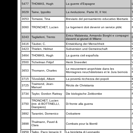
5477
THOMAS, Hugh
La guerre d'Espagne
3029
Taine, Ippolito
La rivoluzione. Parte III, II Vol.
3053
Tomassi, Tina
Breviario del pensamiento educativo libertario
3060
TRONCHET, Lucien
Le logement doit devenir un service pblic
Errico Malatesta, Armando Borghi e compagni
3243
Tagliaferri, Trento
davanti ai giurati di Milano
3416
Täuber, C.
Entwicklung der Menschheit
3423
Thielen, Helmut
Subversion und Gemeinschaft
3464
THOMAS, Hugh
La guerra civil española
3500
Tichelman Fritjof
Henk Sneevliet
Le mouvement anarchiste dans les
3653
Thomann, Charles
Montagnes neuchâteloises et le Jura bernois
3715
Tévoédjrè, Albert
La povertà ricchezza dei popoli
Traimond, Jean-
3725
Récits de Christiania
Manuel
c
3734
Taylor, Gordon Rattray
Die biologische Zeitbombe
TRONCHET, Lucien
3750
(intr. di BOTTINELLI,
Di fronte alla guerra
Gianpiero)
3892
Tarantini, Domenico
Crobattere
Thalmann, Pavel &
3898
Combats pour la liberté
Clara
3959
Taibo, Paco Ignacio II
La bicicletta di Leonardo