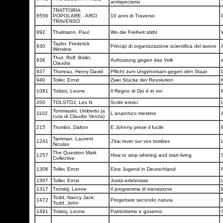
antispecismo
TRATTORIA
6556
POPOLARE - ARCI
10 anni di Traverso
P
TRAVERSO
892
Thalmann, Paul
Wo die Freiheit stirbt
Taylor, Frederick
930
Principi di organizzazione scientifica del lavoro
Winslow
Thut, Rolf; Bislin,
936
Aufrüstung gegen das Volk
Claudia
937
Thoreau, Henry David
Pflicht zum Ungehorsam gegen den Staat
940
Toller, Ernst
Zwei Stücke der Revolution
1081
Tolstoi, Leone
Il Regno di Dio è in voi
200
TOLSTOJ, Lev N.
Scritti eretici
Tommasini, Umberto (a
1102
L'anarchico triestino
cura di Claudio Venza)
215
Trumbo, Dalton
E Johnny prese il fucile
Tamman, Laurent
1241
J'irai rever sur vos tombes
Nicolas
The Question Mark
1257
How to stop whining and start living
Collective
1306
Toller, Ernst
Eine Jugend in Deutschland
1307
Toller, Ernst
Justiz-erlebnisse
1317
Trotskij, Leone
Il programma di transizione
Todd, Nancy Jack;
1472
Progettare secondo natura
Todd, John
1491
Tolstoj, Leone
Patriottismo e governo