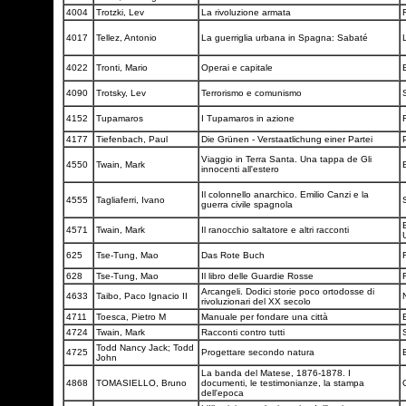
4004
Trotzki, Lev
La rivoluzione armata
F
4017
Tellez, Antonio
La guerriglia urbana in Spagna: Sabaté
4022
Tronti, Mario
Operai e capitale
4090
Trotsky, Lev
Terrorismo e comunismo
4152
Tupamaros
I Tupamaros in azione
F
4177
Tiefenbach, Paul
Die Grünen - Verstaatlichung einer Partei
Viaggio in Terra Santa. Una tappa de Gli
4550
Twain, Mark
innocenti all'estero
Il colonnello anarchico. Emilio Canzi e la
4555
Tagliaferri, Ivano
guerra civile spagnola
B
4571
Twain, Mark
Il ranocchio saltatore e altri racconti
625
Tse-Tung, Mao
Das Rote Buch
628
Tse-Tung, Mao
Il libro delle Guardie Rosse
F
Arcangeli. Dodici storie poco ortodosse di
4633
Taibo, Paco Ignacio II
rivoluzionari del XX secolo
4711
Toesca, Pietro M
Manuale per fondare una città
4724
Twain, Mark
Racconti contro tutti
Todd Nancy Jack; Todd
4725
Progettare secondo natura
John
La banda del Matese, 1876-1878. I
4868
TOMASIELLO, Bruno
documenti, le testimonianze, la stampa
dell'epoca