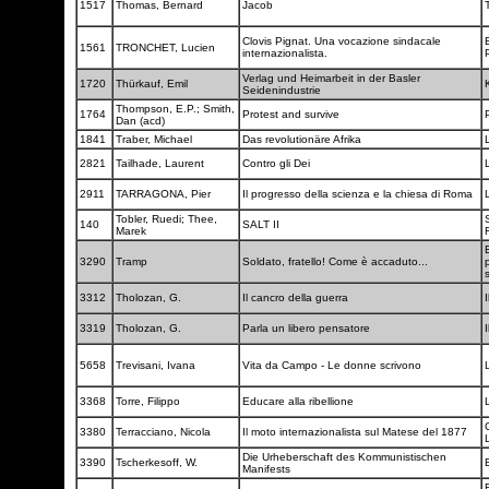
1517
Thomas, Bernard
Jacob
Clovis Pignat. Una vocazione sindacale
1561
TRONCHET, Lucien
internazionalista.
Verlag und Heimarbeit in der Basler
1720
Thürkauf, Emil
Seidenindustrie
Thompson, E.P.; Smith,
1764
Protest and survive
Dan (acd)
1841
Traber, Michael
Das revolutionäre Afrika
2821
Tailhade, Laurent
Contro gli Dei
2911
TARRAGONA, Pier
Il progresso della scienza e la chiesa di Roma
Tobler, Ruedi; Thee,
140
SALT II
Marek
B
3290
Tramp
Soldato, fratello! Come è accaduto...
3312
Tholozan, G.
Il cancro della guerra
I
3319
Tholozan, G.
Parla un libero pensatore
I
5658
Trevisani, Ivana
Vita da Campo - Le donne scrivono
3368
Torre, Filippo
Educare alla ribellione
3380
Terracciano, Nicola
Il moto internazionalista sul Matese del 1877
L
Die Urheberschaft des Kommunistischen
3390
Tscherkesoff, W.
Manifests