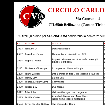
CIRCOLO CARLO
Via Convento 4
CH-6500 Bellinzona (Canton Tic
180 titoli (in ordine per
SEGNATURA
) soddisfano la richiesta: Au
ID
AUTORE
TITOLO
D
2673
Tschumi, G.
Der Arbeitsfriede
2627
Tagliaferri, Sergio
Cinquant'anni di attività del SEL
Augusto Vattuolo: servitore della causa più
E
2654
Tognola, Marco
grande e più bella
2115
Tholozan, Giuseppe
In un paese chiamato Utopia
2295
Tanner, Albert
Das Schiffchen fliegt, die Maschine rauscht
2298
Trotkij, Lev
La mia vita
2396
Thoreau, Henry David
Camminare
2400
Tolstoj, Lev
Due Ussari
2492
Tolstoi, Leo
Volkserzählungen und Legenden
Anarchici d'oltremare. Anarchismo,
2495
TAIBO, Carlos
indigenismo, decolonizzazione
2504
Taylor, Gordon Rattray
The Doomsday Book