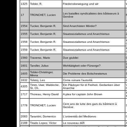
1325
Tobler, R.
Friedensbewegung und wir
Les batailles syndicalistes des bâtisseurs à
17
TRONCHET, Lucien
Genève
1554
Tucker, Benjamin R.
Sind Anarchisten Mörder?
1555
Tucker, Benjamin R.
Staatssozialismus und Anarchismus
1558
Tucker, Benjamin R.
Staatssozialismus und Anarchismus
1559
Tucker, Benjamin R.
Staatssozialismus und Anarchismus
1560
Traverso, Mario
Due giubilei
1601
Tandler, Julius
Wohltätigkeit oder Fürsorge?
Tobler-Christinger,
1605
Die Probleme des Bolschewismus
Minna
1632
Tolstoj, Leo
Come ruinare l'autorità
Timm, Uwe; Waldecke,
Ein Plädoyer für di Freiheit. Gedanken über
4305
St. Ch.
Anarchie
1717
Thoreau, Henry David
A plea for captain John Brown
Cent ans de lutte des gars du bâtiment à
1778
TRONCHET, Lucien
Genève
2083
Tarantini, Domenico
L'università del Medioevo
2188
Tirado Lopez, Victor
Le nouveau défi