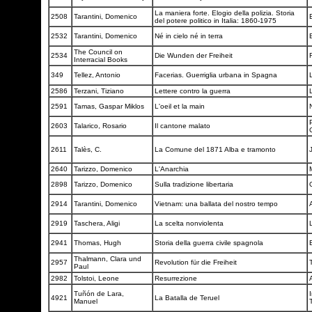
La maniera forte. Elogio della polizia. Storia
2508
Tarantini, Domenico
del potere politico in Italia: 1860-1975
2532
Tarantini, Domenico
Né in cielo né in terra
The Council on
2534
Die Wunden der Freiheit
Interracial Books
349
Tellez, Antonio
Facerias. Guerriglia urbana in Spagna
2586
Terzani, Tiziano
Lettere contro la guerra
2591
Tamas, Gaspar Miklos
L'oeil et la main
P
2603
Talarico, Rosario
Il cantone malato
2611
Talès, C.
La Comune del 1871 Alba e tramonto
2640
Tarizzo, Domenico
L'Anarchia
2898
Tarizzo, Domenico
Sulla tradizione libertaria
2914
Tarantini, Domenico
Vietnam: una ballata del nostro tempo
2919
Taschera, Aligi
La scelta nonviolenta
2941
Thomas, Hugh
Storia della guerra civile spagnola
Thalmann, Clara und
2957
Revolution für die Freiheit
Paul
2982
Tolstoi, Leone
Resurrezione
Tuñón de Lara,
4921
La Batalla de Teruel
Manuel