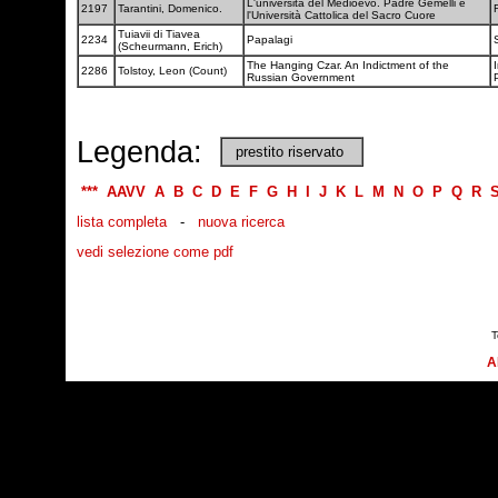
L'università del Medioevo. Padre Gemelli e
2197
Tarantini, Domenico.
l'Università Cattolica del Sacro Cuore
Tuiavii di Tiavea
2234
Papalagi
(Scheurmann, Erich)
The Hanging Czar. An Indictment of the
2286
Tolstoy, Leon (Count)
Russian Government
Legenda:
prestito riservato
***
AAVV
A
B
C
D
E
F
G
H
I
J
K
L
M
N
O
P
Q
R
lista completa
-
nuova ricerca
vedi selezione come pdf
T
A