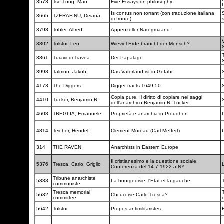
3573
Tse-Tung, Mao
Five Essays on philosophy
Is contus non torrant (con traduzione italiana
3665
TZERAFINU, Deiana
di fronte)
3798
Tobler, Alfred
Appenzeller Naregmäänd
V
3802
Tolstoi, Leo
Wieviel Erde braucht der Mensch?
3861
Tuiavii di Tiavea
Der Papalagi
3998
Talmon, Jakob
Das Vaterland ist in Gefahr
4173
The Diggers
Digger tracts 1649-50
Copia pure, Il diritto di copiare nei saggi
4410
Tucker, Benjamin R.
dell'anarchico Benjamin R. Tucker
4608
TREGLIA, Emanuele
Proprietà e anarchia in Proudhon
4814
Teicher, Hendel
Clement Moreau (Carl Meffert)
314
THE RAVEN
Anarchists in Eastern Europe
Il cristianesimo e la questione sociale.
5376
Tresca, Carlo; Griglio
Conferenza del 14.7.1922 a NY
Tribune anarchiste
5388
La bourgeoisie, l'Etat et la gauche
communiste
Tresca memorial
5632
Chi uccise Carlo Tresca?
committee
5642
Tolstoi
Propos antimilitaristes