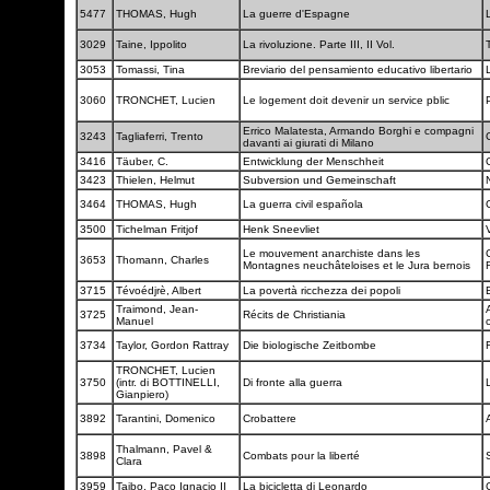
5477
THOMAS, Hugh
La guerre d'Espagne
3029
Taine, Ippolito
La rivoluzione. Parte III, II Vol.
3053
Tomassi, Tina
Breviario del pensamiento educativo libertario
3060
TRONCHET, Lucien
Le logement doit devenir un service pblic
Errico Malatesta, Armando Borghi e compagni
3243
Tagliaferri, Trento
davanti ai giurati di Milano
3416
Täuber, C.
Entwicklung der Menschheit
3423
Thielen, Helmut
Subversion und Gemeinschaft
3464
THOMAS, Hugh
La guerra civil española
3500
Tichelman Fritjof
Henk Sneevliet
Le mouvement anarchiste dans les
3653
Thomann, Charles
Montagnes neuchâteloises et le Jura bernois
3715
Tévoédjrè, Albert
La povertà ricchezza dei popoli
Traimond, Jean-
3725
Récits de Christiania
Manuel
c
3734
Taylor, Gordon Rattray
Die biologische Zeitbombe
TRONCHET, Lucien
3750
(intr. di BOTTINELLI,
Di fronte alla guerra
Gianpiero)
3892
Tarantini, Domenico
Crobattere
Thalmann, Pavel &
3898
Combats pour la liberté
Clara
3959
Taibo, Paco Ignacio II
La bicicletta di Leonardo