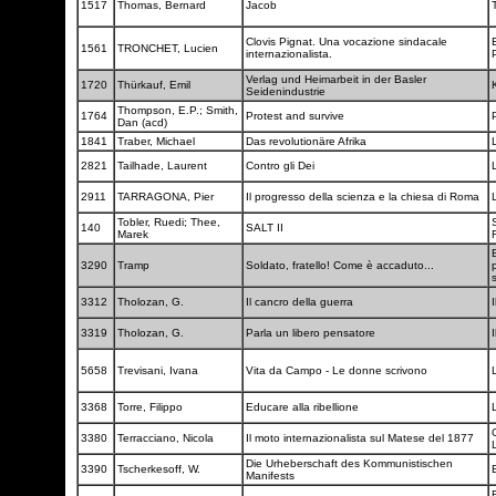
1517
Thomas, Bernard
Jacob
Clovis Pignat. Una vocazione sindacale
1561
TRONCHET, Lucien
internazionalista.
Verlag und Heimarbeit in der Basler
1720
Thürkauf, Emil
Seidenindustrie
Thompson, E.P.; Smith,
1764
Protest and survive
Dan (acd)
1841
Traber, Michael
Das revolutionäre Afrika
2821
Tailhade, Laurent
Contro gli Dei
2911
TARRAGONA, Pier
Il progresso della scienza e la chiesa di Roma
Tobler, Ruedi; Thee,
140
SALT II
Marek
B
3290
Tramp
Soldato, fratello! Come è accaduto...
3312
Tholozan, G.
Il cancro della guerra
I
3319
Tholozan, G.
Parla un libero pensatore
I
5658
Trevisani, Ivana
Vita da Campo - Le donne scrivono
3368
Torre, Filippo
Educare alla ribellione
3380
Terracciano, Nicola
Il moto internazionalista sul Matese del 1877
L
Die Urheberschaft des Kommunistischen
3390
Tscherkesoff, W.
Manifests