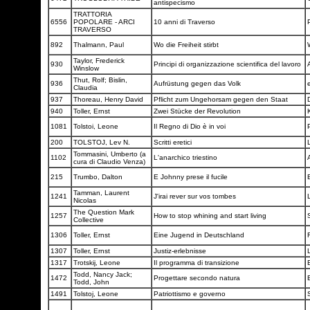
antispecismo
TRATTORIA
6556
POPOLARE - ARCI
10 anni di Traverso
P
TRAVERSO
892
Thalmann, Paul
Wo die Freiheit stirbt
Taylor, Frederick
930
Principi di organizzazione scientifica del lavoro
Winslow
Thut, Rolf; Bislin,
936
Aufrüstung gegen das Volk
Claudia
937
Thoreau, Henry David
Pflicht zum Ungehorsam gegen den Staat
940
Toller, Ernst
Zwei Stücke der Revolution
1081
Tolstoi, Leone
Il Regno di Dio è in voi
200
TOLSTOJ, Lev N.
Scritti eretici
Tommasini, Umberto (a
1102
L'anarchico triestino
cura di Claudio Venza)
215
Trumbo, Dalton
E Johnny prese il fucile
Tamman, Laurent
1241
J'irai rever sur vos tombes
Nicolas
The Question Mark
1257
How to stop whining and start living
Collective
1306
Toller, Ernst
Eine Jugend in Deutschland
1307
Toller, Ernst
Justiz-erlebnisse
1317
Trotskij, Leone
Il programma di transizione
Todd, Nancy Jack;
1472
Progettare secondo natura
Todd, John
1491
Tolstoj, Leone
Patriottismo e governo