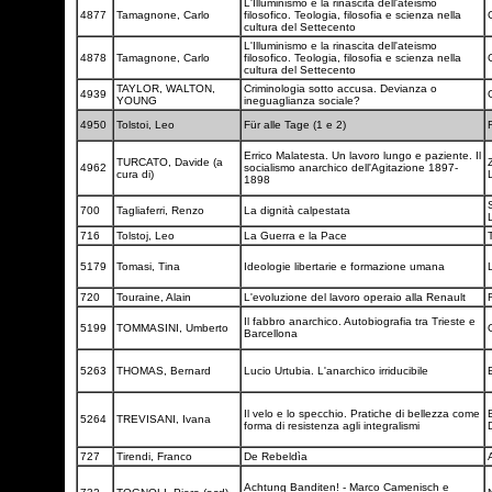
L'Illuminismo e la rinascita dell'ateismo
4877
Tamagnone, Carlo
filosofico. Teologia, filosofia e scienza nella
cultura del Settecento
L'Illuminismo e la rinascita dell'ateismo
4878
Tamagnone, Carlo
filosofico. Teologia, filosofia e scienza nella
cultura del Settecento
TAYLOR, WALTON,
Criminologia sotto accusa. Devianza o
4939
YOUNG
ineguaglianza sociale?
4950
Tolstoi, Leo
Für alle Tage (1 e 2)
Errico Malatesta. Un lavoro lungo e paziente. Il
TURCATO, Davide (a
4962
socialismo anarchico dell'Agitazione 1897-
cura di)
1898
700
Tagliaferri, Renzo
La dignità calpestata
716
Tolstoj, Leo
La Guerra e la Pace
5179
Tomasi, Tina
Ideologie libertarie e formazione umana
720
Touraine, Alain
L'evoluzione del lavoro operaio alla Renault
Il fabbro anarchico. Autobiografia tra Trieste e
5199
TOMMASINI, Umberto
Barcellona
5263
THOMAS, Bernard
Lucio Urtubia. L'anarchico irriducibile
Il velo e lo specchio. Pratiche di bellezza come
B
5264
TREVISANI, Ivana
forma di resistenza agli integralismi
727
Tirendi, Franco
De Rebeldìa
Achtung Banditen! - Marco Camenisch e