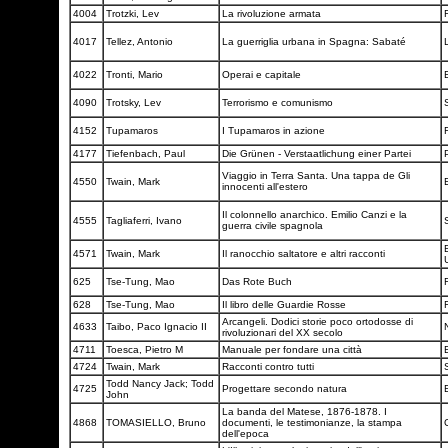
4004
Trotzki, Lev
La rivoluzione armata
F
4017
Tellez, Antonio
La guerriglia urbana in Spagna: Sabaté
4022
Tronti, Mario
Operai e capitale
4090
Trotsky, Lev
Terrorismo e comunismo
4152
Tupamaros
I Tupamaros in azione
F
4177
Tiefenbach, Paul
Die Grünen - Verstaatlichung einer Partei
Viaggio in Terra Santa. Una tappa de Gli
4550
Twain, Mark
innocenti all'estero
Il colonnello anarchico. Emilio Canzi e la
4555
Tagliaferri, Ivano
guerra civile spagnola
B
4571
Twain, Mark
Il ranocchio saltatore e altri racconti
625
Tse-Tung, Mao
Das Rote Buch
628
Tse-Tung, Mao
Il libro delle Guardie Rosse
F
Arcangeli. Dodici storie poco ortodosse di
4633
Taibo, Paco Ignacio II
rivoluzionari del XX secolo
4711
Toesca, Pietro M
Manuale per fondare una città
4724
Twain, Mark
Racconti contro tutti
Todd Nancy Jack; Todd
4725
Progettare secondo natura
John
La banda del Matese, 1876-1878. I
4868
TOMASIELLO, Bruno
documenti, le testimonianze, la stampa
dell'epoca