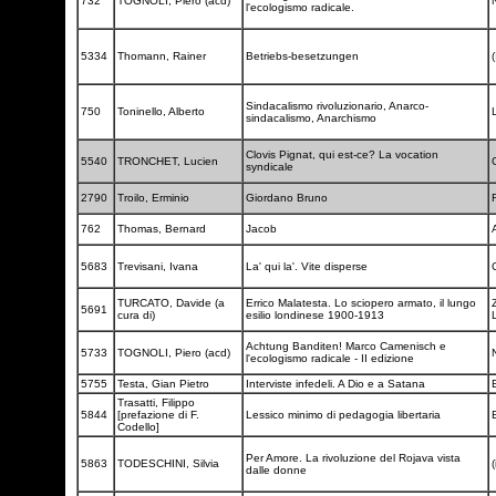
732
TOGNOLI, Piero (acd)
l'ecologismo radicale.
5334
Thomann, Rainer
Betriebs-besetzungen
(
Sindacalismo rivoluzionario, Anarco-
750
Toninello, Alberto
sindacalismo, Anarchismo
Clovis Pignat, qui est-ce? La vocation
5540
TRONCHET, Lucien
syndicale
2790
Troilo, Erminio
Giordano Bruno
762
Thomas, Bernard
Jacob
5683
Trevisani, Ivana
La' qui la'. Vite disperse
TURCATO, Davide (a
Errico Malatesta. Lo sciopero armato, il lungo
5691
cura di)
esilio londinese 1900-1913
Achtung Banditen! Marco Camenisch e
5733
TOGNOLI, Piero (acd)
l'ecologismo radicale - II edizione
5755
Testa, Gian Pietro
Interviste infedeli. A Dio e a Satana
Trasatti, Filippo
5844
[prefazione di F.
Lessico minimo di pedagogia libertaria
Codello]
Per Amore. La rivoluzione del Rojava vista
5863
TODESCHINI, Silvia
(
dalle donne