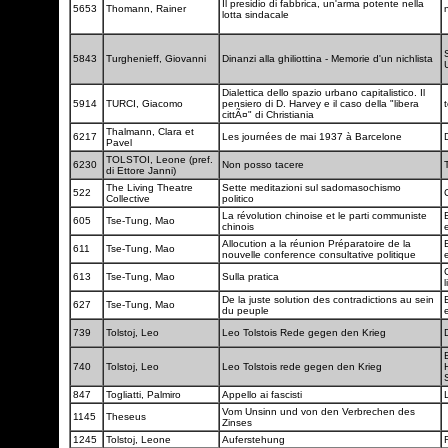
Il presidio di fabbrica, un'arma potente nella
5653
Thomann, Rainer
lotta sindacale
5843
Turghenieff, Giovanni
Dinanzi alla ghiliottina - Memorie d'un nichlista
Dialettica dello spazio urbano capitalistico. Il
5914
TURCI, Giacomo
pensiero di D. Harvey e il caso della "libera
t
cittÃ¤" di Christiania
Thalmann, Clara et
6217
Les journées de mai 1937 à Barcelone
Pavel
TOLSTOI, Leone (pref.
6230
Non posso tacere
di Ettore Janni)
The Living Theatre
Sette meditazioni sul sadomasochismo
522
Collective
politico
La révolution chinoise et le parti communiste
605
Tse-Tung, Mao
chinois
Allocution a la réunion Préparatoire de la
611
Tse-Tung, Mao
nouvelle conference consultative politique
C
613
Tse-Tung, Mao
Sulla pratica
De la juste solution des contradictions au sein
627
Tse-Tung, Mao
du peuple
739
Tolstoj, Leo
Leo Tolstois Rede gegen den Krieg
740
Tolstoj, Leo
Leo Tolstois rede gegen den Krieg
847
Togliatti, Palmiro
Appello ai fascisti
Vom Unsinn und von den Verbrechen des
1145
Theseus
Zinses
1245
Tolstoj, Leone
Auferstehung