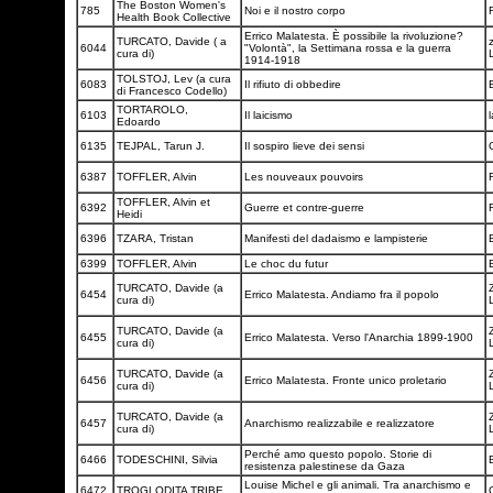
The Boston Women's
785
Noi e il nostro corpo
F
Health Book Collective
Errico Malatesta. È possibile la rivoluzione?
TURCATO, Davide ( a
z
6044
"Volontà", la Settimana rossa e la guerra
cura di)
1914-1918
TOLSTOJ, Lev (a cura
6083
Il rifiuto di obbedire
di Francesco Codello)
TORTAROLO,
6103
Il laicismo
Edoardo
6135
TEJPAL, Tarun J.
Il sospiro lieve dei sensi
6387
TOFFLER, Alvin
Les nouveaux pouvoirs
TOFFLER, Alvin et
6392
Guerre et contre-guerre
Heidi
6396
TZARA, Tristan
Manifesti del dadaismo e lampisterie
6399
TOFFLER, Alvin
Le choc du futur
TURCATO, Davide (a
6454
Errico Malatesta. Andiamo fra il popolo
cura di)
TURCATO, Davide (a
6455
Errico Malatesta. Verso l'Anarchia 1899-1900
cura di)
TURCATO, Davide (a
6456
Errico Malatesta. Fronte unico proletario
cura di)
TURCATO, Davide (a
6457
Anarchismo realizzabile e realizzatore
cura di)
Perché amo questo popolo. Storie di
6466
TODESCHINI, Silvia
resistenza palestinese da Gaza
Louise Michel e gli animali. Tra anarchismo e
6472
TROGLODITA TRIBE