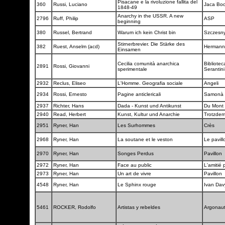
Pisacane e la rivoluzione fallita del
360
Russi, Luciano
Jaca Bo
1848-49
Anarchy in the USSR. A new
2796
Ruff, Philip
ASP
beginning
380
Russel, Bertrand
Warum ich kein Christ bin
Szczesny
Stirnerbrevier. Die Stärke des
382
Ruest, Anselm (acd)
Herman
Einsamen
Cecilia comunità anarchica
Bibliotec
2891
Rossi, Giovanni
sperimentale
Serantin
2932
Reclus, Eliseo
L'Homme. Geografia sociale
Angeli
2934
Rossi, Ernesto
Pagine anticlericali
Samonà e
2937
Richter, Hans
Dada - Kunst und Antikunst
Du Mont
2940
Read, Herbert
Kunst, Kultur und Anarchie
Trotzde
2951
Ryner, Han
Les Surhommes
Crès
2968
Ryner, Han
La soutane et le veston
Le pavil
2970
Ryner, Han
Songes Perdus
Pavillon
2972
Ryner, Han
Face au public
L'amitié p
2973
Ryner, Han
Un art de vivre
Pavillon
4548
Ryner, Han
Le Sphinx rouge
Ivan Dav
5461
ROCKER, Rodolfo
Artistas y rebeldes
Argonau