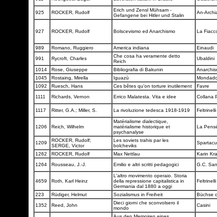
Erich und Zensl Mühsam -
925
ROCKER, Rudolf
An-Arch
Gefangene bei Hitler und Stalin
927
ROCKER, Rudolf
Bolscevismo ed Anarchismo
La Fiacc
989
Romano, Ruggiero
America indiana
Einaudi
Che cosa ha veramente detto
991
Rycroft, Charles
Ubaldini
Reich
1014
Rose, Giuseppe
Bibliografia di Bakunin
Anarchi
1045
Rostaing, Mirella
Iguazù
Mondado
1092
Ruesch, Hans
Ces bêtes qu'on torture inutilement
Favre
1111
Richards, Vernon
Errico Malatesta. Vita e idee
Collana 
1117
Ritter, G.A.; Miller, S.
La rivoluzione tedesca 1918-1919
Feltrinell
Matérialisme dialectique,
1206
Reich, Wilhelm
matérialisme historique et
La Pens
psychanalyse
ROCKER, Rudolf;
Les soviets trahis par les
1209
Spartac
SERGE, Victor
bolcheviks
1262
ROCKER, Rudolf
Max Nettlau
Karin Kr
1264
Rousseau, J.-J.
Emilio e altri scritti pedagogici
G.C. Sa
L'altro movimento operaio. Storia
4659
Roth, Karl Heinz
della repressione capitalistica in
Feltrinell
Germania dal 1880 a oggi
223
Rüdiger, Helmut
Sozialismus in Freiheit
Büchse 
Dieci giorni che sconvolsero il
1352
Reed, John
Casini
mondo
Aus den Memoiren eines