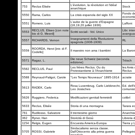
L'évolution, la révolution et l'idéal
753
Reclus Elisée
Stock
anarchique
Fondo de
5550
Rama, Carlos
La crisis espanola del siglo XX
economi
L'aube de la guerre d'Espagne
5551
Romero, Luis
Laffont
(18,19,20 juillet 1936)
RECLUS, Eliseo [con note
Libr. int
5553
Scritti sociali - Vol. Unico
bio di G. Mesnil]
avangua
Insegnamenti della Rivoluzione
5557
RICHARDS, Vernon
RL
spagnola (1936-1939)
ROORDA, Henri [intr. di F.
5559
Il maestro non ama i bambini
La Baro
Codello]
Die neue Schweiz (seconda
5571
Ragaz, L.
Trösch
edizione)
Les frères Reclus. Ou du
les Amis 
5582
RECLUS, Paul
Protestantisme à l'Anarchisme
Reclus
5588
Reynaud-Paligot, Carole
"Les Temps Nouveaux" 1895-1914
acratie
Rosa Luxembrug, Carlo Liebknecht,
Ed. dell'
5613
RADEK, Carlo
Leo Josisches
comunis
5626
Ruggiero, Federica
Modificazioni genitali femminili
colibrì
5633
Reclus, Elisée
Storia di una montagna
Tarara ed
761
Rudilosso, Salvatore
Il trentesimo giorno
Anarchi
362
Ryner, Han
Storicità di Gesù
Libreria 
1154
Relgis, Eugen
Encuesta America-Europa
Tierra y 
Sindacalismo senza classe.
5705
ROSSI, Gabriele
Dall'Ottocento alla prima guerra
Pellegri
mondiale