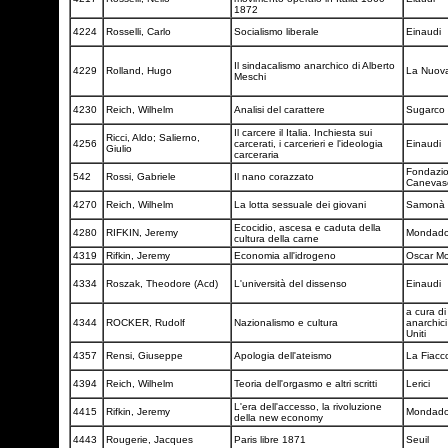
1872
4224
Rosselli, Carlo
Socialismo liberale
Einaudi
Il sindacalismo anarchico di Alberto
4229
Rolland, Hugo
La Nuova
Meschi
4230
Reich, Wilhelm
Analisi del carattere
Sugarco
Il carcere il Italia. Inchiesta sui
Ricci, Aldo; Salierno,
4256
carcerati, i carcerieri e l'ideologia
Einaudi
Giulio
carceraria
Fondazion
542
Rossi, Gabriele
Il nano corazzato
Canevas
4270
Reich, Wilhelm
La lotta sessuale dei giovani
Samonà e
Ecocidio, ascesa e caduta della
4280
RIFKIN, Jeremy
Mondado
cultura della carne
4319
Rifkin, Jeremy
Economia all'idrogeno
Oscar M
4334
Roszak, Theodore (Acd)
L'università del dissenso
Einaudi
a cura di
4344
ROCKER, Rudolf
Nazionalismo e cultura
anarchici
Uniti
4357
Rensi, Giuseppe
Apologia dell'ateismo
La Fiacc
4394
Reich, Wilhelm
Teoria dell'orgasmo e altri scritti
Lerici
L'era dell'accesso, la rivoluzione
4415
Rifkin, Jeremy
Mondado
della new economy
4443
Rougerie, Jacques
Paris libre 1871
Seuil