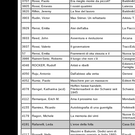
3707
Rossi, Paolo
Era meglio morire da piccoli?
Baldini&
3805
Rossi, Ernesto
I nostri quattrini
Laterza
3820
Rifkin, Jeremy
La fine del lavoro
Baldini&
3903
Rudin, Victor
Max Stirner. Un refrattario
Arkiviu T
3929
Rensi, Emilia
Atei dell'alba
La Fiacc
3933
Reed, John
Avventura e rivoluzione
Arcana
3937
Rossi, Valerio
Il governatore
TraccEdi
57
Rensi, Emilia
Frammenti di vita vissuta e il
Nuova I
3986
Raineri-Seitz, Roberto
Il luogo che non c'è
Casagra
Edizioni 
4046
ROCKER, Rudolf
Artisti e ribelli
Famiglia
4050
Ruju, Antonio
Dall'abisso alla vetta
Genesi
4052
Rumiz, Paolo
Maschere per un massacro
Editori Ri
Hoffen heisst handeln.
4078
Rengel, Katharina (acd)
Friedensarbeit in der Schweiz seit
Schweiz.
1945
4112
Remarque, Erich M.
Ama il prossimo tuo
Mondado
4155
Ramirez, Ricardo
Autobiografia di una guerriglia
Feltrinell
Nuove E
4179
Ragon, Michele
La memoria dei vinti
Internazi
4191
Rafanelli, Leda
L'eroe della folla
Casa Ed.
Mazzini e Bakunin. Dodici anni di
4217
Rosselli, Nello
movimento operaio in Italia 1860-
Eiaudi