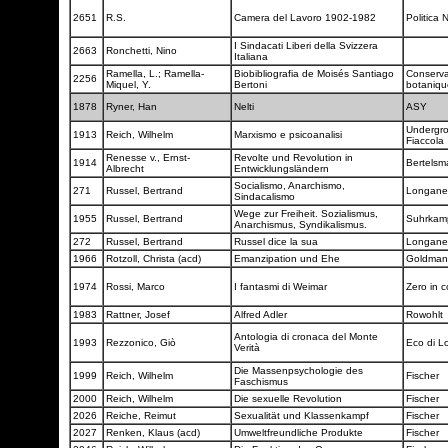
2651
R.S.
Camera del Lavoro 1902-1982
Politica
I Sindacati Liberi della Svizzera
2663
Ronchetti, Nino
Italiana
Ramella, L.; Ramella-
Biobibliografia de Moisés Santiago
Conservat
2256
Miquel, Y.
Bertoni
botaniq
1878
Ryner, Han
Nelti
ASY
Undergro
1913
Reich, Wilhelm
Marxismo e psicoanalisi
Fiaccola
Renesse v., Ernst-
Revolte und Revolution in
1914
Bertels
Albrecht
Entwicklungsländern
Socialismo, Anarchismo,
271
Russel, Bertrand
Longane
Sindacalismo
Wege zur Freiheit. Sozialismus,
1955
Russel, Bertrand
Suhrka
Anarchismus, Syndikalismus.
272
Russel, Bertrand
Russel dice la sua
Longane
1966
Rotzoll, Christa (acd)
Emanzipation und Ehe
Goldma
1974
Rossi, Marco
I fantasmi di Weimar
Zero in 
1983
Rattner, Josef
Alfred Adler
Rowohlt
Antologia di cronaca del Monte
1993
Rezzonico, Giò
Eco di L
Verità
Die Massenpsychologie des
1999
Reich, Wilhelm
Fischer
Faschismus
2000
Reich, Wilhelm
Die sexuelle Revolution
Fischer
2026
Reiche, Reimut
Sexualität und Klassenkampf
Fischer
2027
Renken, Klaus (acd)
Umweltfreundliche Produkte
Fischer