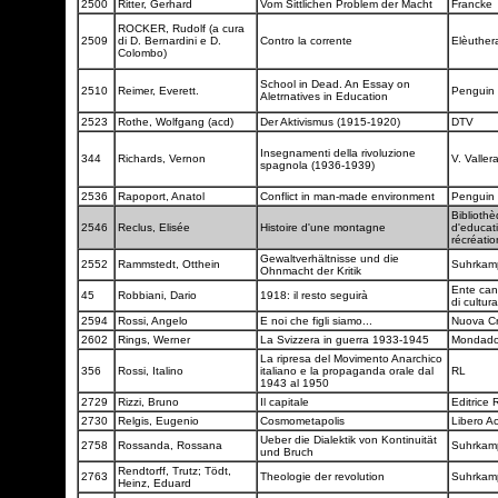
2500
Ritter, Gerhard
Vom Sittlichen Problem der Macht
Francke
ROCKER, Rudolf (a cura
2509
di D. Bernardini e D.
Contro la corrente
Elèuthe
Colombo)
School in Dead. An Essay on
2510
Reimer, Everett.
Penguin
Aletrnatives in Education
2523
Rothe, Wolfgang (acd)
Der Aktivismus (1915-1920)
DTV
Insegnamenti della rivoluzione
344
Richards, Vernon
V. Valler
spagnola (1936-1939)
2536
Rapoport, Anatol
Conflict in man-made environment
Penguin
Biblioth
2546
Reclus, Elisée
Histoire d'une montagne
d'educat
récréati
Gewaltverhältnisse und die
2552
Rammstedt, Otthein
Suhrka
Ohnmacht der Kritik
Ente can
45
Robbiani, Dario
1918: il resto seguirà
di cultur
2594
Rossi, Angelo
E noi che figli siamo...
Nuova Cr
2602
Rings, Werner
La Svizzera in guerra 1933-1945
Mondado
La ripresa del Movimento Anarchico
356
Rossi, Italino
italiano e la propaganda orale dal
RL
1943 al 1950
2729
Rizzi, Bruno
Il capitale
Editrice 
2730
Relgis, Eugenio
Cosmometapolis
Libero A
Ueber die Dialektik von Kontinuität
2758
Rossanda, Rossana
Suhrka
und Bruch
Rendtorff, Trutz; Tödt,
2763
Theologie der revolution
Suhrka
Heinz, Eduard