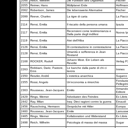
2046
Reich, Wilhelm
Die Funktion des Orgasmus
Fischer
2055
Reimer, Hans
Müllplanet Erde
Hoffman
2062
Robertson, James
Die lebenswerte Alternative
Fischer
2099
Reeve, Charles
La tigre di carta
La Fiacc
2114
Rensi, Emilia
Il riscatto della persona umana
Ipazia
Recensioni come testimonianza e
2117
Rensi, Emilia
Nuova I
Dalla parte degli indifesi
2119
Rensi, Emilia
Atei dell'Alba
La Fiacc
2126
Rensi, Emilia
Di contestazione in contestazione
La Fiacc
Umanità e sofferenza in Jean
2128
Rensi, Emilia
La Fiacc
Rostand
Johann Most. Ein Leben als
2168
ROCKER, Rudolf
Verlag 
Revolte
Robbiani, Dario; Pastore,
Le banche dalla parte di chi ci
2263
Immes
Eros
lavora
2350
Reszler, André
L'estetica anarchica
Sugarco
Fondazio
2355
Rossi, Angelo
Un'economia a rimorchio
Pellegrin
Armando 
2363
Rousseau, Jean-Jacques
Emilio
Editore
2429
Rings, Werner
Advokaten des Feindes
Ex Libris
2442
Ray, Milan
Iraq: Dieci ragioni contro la guerra
Einaudi
2456
Rauschning, Hermann
Gespräche mit Hitler
Europa
2460
Rousseau, Jean-Jacques
Emile
Larouss
2465
Rings, Werner
Kollaboration und Widerstand
Ex Libris
2498
Reich, Wilhelm
Psicologia di massa del massa
Sugar