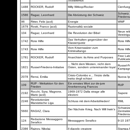
Sozialismus
1488
ROCKER, Rudolf
Milly Witkop/Rocker
Cienfueg
Schweiz. 
1586
Ragaz, Leonhard
Die Abrüstung der Schweiz
Friedens
96
Ritter, Felix (acd)
Energie
WWF
1679
Rositi, Franco (acd)
Razionalità sociale
Neue reli
104
Ragaz, Leonhard
Die Revolution der Bibel
Vereinig
Das Verhalten gegenüber der
1742
Rote Hilfe
Rote Hil
Klassenjustiz
Vom Krisenwalzer zum
1743
Rote Hilfe
Rote Hil
Kriminaltango
Free Lab
1781
ROCKER, Rudolf
Anarchism: its Aims and Purposes
Publicat
... Nicht dem Westen, nicht dem
Russel-F
1821
Russel-Friedens-Initiative
Osten, sondern untereinander loyal
Kampag
...
Cristo-Colombo e... l'inizio della
2078
Rensi, Emilia
Nuova I
tratta degli schiavi
RUP - Weltaktion für den
Ein ernstes Wort zur de-jure
109
RUP
Frieden
Anerkennung Francos
Rocchi, Syra; Magrone,
1969-1972 Dalla strage alle
2192
Sapere
Mario (acd)
elezioni
Revolutionäre
2246
Schluss mit dem Arbeitsfrieden!
RML
Marxistische Liga
Schweize
Der Nächste Krieg. Nach Will Irwin's
5660
RAGAZ, Clara
Zentralste
Friedens
Redazione Messaggero
124
Messaggero Serafico
9-10 19
Serafico
2386
Rajnov, Nikolaj
Il diavolo creatore
Stampa A