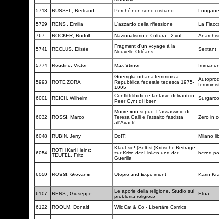
5713
RUSSEL, Bertrand
Perché non sono cristiano
Longane
5729
RENSI, Emilia
L'azzardo della riflessione
La Fiacc
767
ROCKER, Rudolf
Nazionalismo e Cultura - 2 vol
Anarchi
Fragment d'un voyage à la
5741
RECLUS, Elisée
Sextant
Nouvelle-Orléans
5774
Roudine, Victor
Max Stirner
Immane
Guerriglia urbana femminista -
Autoprod
5993
ROTE ZORA
Repubblica federale tedesca 1975-
femminis
1995
Conflitti libidici e fantasie deliranti in
6001
REICH, Wilhelm
Surgarc
Peer Gynt di Ibsen
Morire non si può. L'assassinio di
6032
ROSSI, Marco
Teresa Galli e l'assalto fascista
Zero in 
all'Avanti!
6048
RUBIN, Jerry
Do!T!
Milano lib
Klaut sie! (Selbst-)Kritische Beiträge
ROTH Karl Heinz;
6054
zur Krise der Linken und der
bernd po
TEUFEL, Fritz
Guerilla
6059
ROSSI, Giovanni
Utopie und Experiment
Karin Kr
Le aporie della religione. Studio sul
6107
RENSI, Giuseppe
Etna
problema religioso
6122
ROOUM, Donald
WildCat & Co - Libertäre Comics