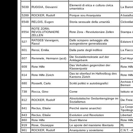
Elementi di etica e cultura civica
5039
RUGGIA, Giovanni
La Baro
umanistica
5289
ROCKER, Rudolf
Porque sou Anarquista
A batalh
6548
RELGIS, Eugen
Storia sessuale della umanità
Ciclostil
ROTE ZORA;
6554
REVOLUTIONAERE
Rote Zora - Revolutionäre Zellen
Stampa i
ZELLEN
RATGEB Vaneigem,
Dallo sciopero selvaggio alla
527
Edizioni
Raoul
autogestione generalizzata
601
Rensi, Emilia
Dalla parte degli indifesi
La Fiacc
Die Sozialdemokratie auf der
607
Remmele, Hermann (acd)
Carl Hoy
Anklagebank
Das Verhalten gegenüber der
609
Rote Hilfe
Rote Hil
Klassenjustiz
Das ist oberfaul im Haftvollzug des
614
Rote Hilfe Zürich
Rote Hil
Kantons Zürich
Archivio 
680
Rosselli, Carlo
Scritti politici e autobiografici
Berneri
738
Rocca, Gino
Come
Istituto 
Absolutistische Gedankengänge im
812
ROCKER, Rudolf
Die Frei
Sozialismus
La Coope
841
Reclus, Elisée
Perché siamo anarchici
Tipolitog
843
Reclus, Elisée
Evolution und Revolution
Libertad
860
Rote Hilfe
Gueti Manne
Rote Hil
919
Rose, Giuseppe
Le aporie del marxismo libertario
RL
961
ROCKER, Rudolf
Anarquismo y sovietismo
C.N.T. - A