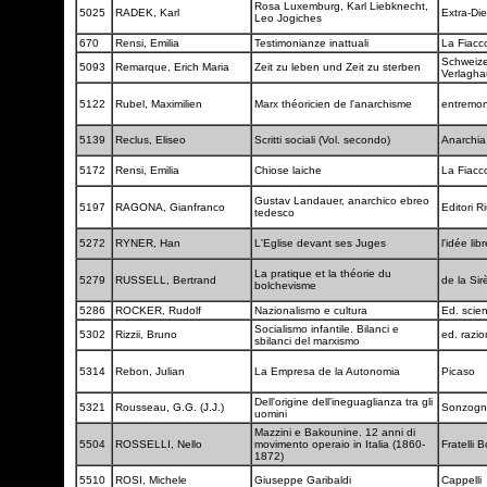
Rosa Luxemburg, Karl Liebknecht,
5025
RADEK, Karl
Extra-Di
Leo Jogiches
670
Rensi, Emilia
Testimonianze inattuali
La Fiacc
Schweize
5093
Remarque, Erich Maria
Zeit zu leben und Zeit zu sterben
Verlagh
5122
Rubel, Maximilien
Marx théoricien de l'anarchisme
entremo
5139
Reclus, Eliseo
Scritti sociali (Vol. secondo)
Anarchi
5172
Rensi, Emilia
Chiose laiche
La Fiacc
Gustav Landauer, anarchico ebreo
5197
RAGONA, Gianfranco
Editori Ri
tedesco
5272
RYNER, Han
L'Eglise devant ses Juges
l'idée lib
La pratique et la théorie du
5279
RUSSELL, Bertrand
de la Si
bolchevisme
5286
ROCKER, Rudolf
Nazionalismo e cultura
Ed. scien
Socialismo infantile. Bilanci e
5302
Rizzii, Bruno
ed. razio
sbilanci del marxismo
5314
Rebon, Julian
La Empresa de la Autonomia
Picaso
Dell'origine dell'ineguaglianza tra gli
5321
Rousseau, G.G. (J.J.)
Sonzog
uomini
Mazzini e Bakounine. 12 anni di
5504
ROSSELLI, Nello
movimento operaio in Italia (1860-
Fratelli 
1872)
5510
ROSI, Michele
Giuseppe Garibaldi
Cappelli