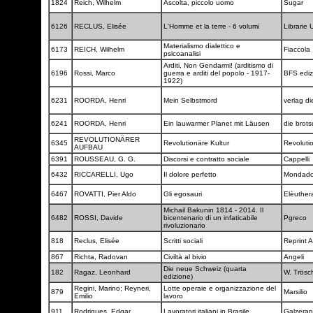
1824
Reich, Wilhelm
Ascolta, piccolo uomo
Sugar
6126
RECLUS, Elisée
L'Homme et la terre - 6 volumi
Librarie 
Materialismo dialettico e
6173
REICH, Wilhelm
Fiaccola
psicoanalisi
Arditi, Non Gendarmi! (arditismo di
6196
Rossi, Marco
guerra e arditi del popolo - 1917-
BFS ediz
1922)
6231
ROORDA, Henri
Mein Selbstmord
verlag d
6241
ROORDA, Henri
Ein lauwarmer Planet mit Läusen
die brot
REVOLUTIONÄRER
6345
Revolutionäre Kultur
Revoluti
AUFBAU
6391
ROUSSEAU, G. G.
Discorsi e contratto sociale
Cappelli
6432
RICCARELLI, Ugo
Il dolore perfetto
Mondado
6467
ROVATTI, Pier Aldo
Gli egosauri
Elèuthe
Michail Bakunin 1814 - 2014. Il
6482
ROSSI, Davide
bicentenario di un infaticabile
Pgreco
rivoluzionario
818
Reclus, Elisée
Scritti sociali
Reprint 
867
Richta, Radovan
Civiltà al bivio
Angeli
Die neue Schweiz (quarta
182
Ragaz, Leonhard
W. Trös
edizione)
Regini, Marino; Reyneri,
Lotte operaie e organizzazione del
879
Marsilio
Emilio
lavoro
911
Rodrigues, Edgar
Lavoratori italiani in Brasile
Galzera