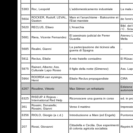
5383
Roc, Leopold
L'addomesticamento industriale
La mala
ROCKER, Rudolf; LEVAL,
Marx et l'anarchisme - Bakounine et
5604
de l'entr
Gaston
l'Etat marxiste
Bibl. del
5620
RECLUS, Eliseo
L'Anarchia
/ C . Sciu
El asesinato judicial de Ferrer
Ateneu L
5681
Riera, Vicente Fernandez
Guardia
Mella
La partecipazione dei ticinesi alla
5685
Realini, Gianni
--
guerra di Spagna
5811
Reclus, Elisée
A mio fratello contadino
El Rùsa
Raineri, Alberto; Ass.
5875
Il figlio della notte (Gimenez)
Ass. La
Culturale Lapo Rosso
ROORDA van eysinga,
5964
Elisée Reclus propagandiste
CIRA
Henri
Edizione
4267
Roudine, Vittorio
Max Stirner: un refrattario
autono
RISEUP 4 Rojava -
6325
Riconoscere una guerra in corso
ed. in pr
International Red Help
Rossini, Donatello;
361
Verso il mattino
Impressi
Rossini, Gianni
6356
RIOLO, Giorgio (a c.d.)
Introduzioone a Marx (ed Engels)
Puntoro
Cittadella e Cecilia. Due esperimenti
207
Rossi, Giovanni
Reprint 
di colonia agricola socialista