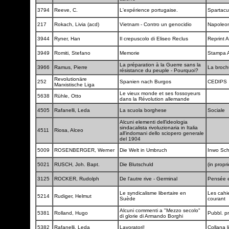
3794
Reeve, C.
L'expérience portugaise.
Spartac
217
Rokach, Livia (acd)
Vietnam - Contro un genocidio
Napoleo
3944
Ryner, Han
Il crepuscolo di Eliseo Reclus
Reprint 
3949
Romiti, Stefano
Memorie
Stampa A
La préparation à la Guerre sans la
3966
Ramus, Pierre
La broch
résistance du peuple - Pourquoi?
Revolutionäre
252
Spanien nach Burgos
CEDIPS
Marxistische Liga
Le vieux monde et ses fossoyeurs
5638
Rühle, Otto
dans la Révolution allemande
4505
Rafanelli, Leda
La scuola borghese
Sociale
Alcuni elementi dell'ideologia
sindacalista rivoluzionaria in Italia
4511
Riosa, Alceo
all'indomani dello sciopero generale
del 1904
5009
ROSENBERGER, Werner
Die Welt in Umbruch
Inwo Sc
5021
RUSCH, Joh. Bapt.
Die Blutschuld
(in propr
3125
ROCKER, Rudolph
De l'autre rive - Germinal
Pensée e
Le syndicalisme libertaire en
Les cahi
5214
Rudiger, Helmut
Suède
courant
Alcuni commenti a "Mezzo secolo"
5381
Rolland, Hugo
Pubbl. p
di glorie di Armando Borghi
5382
Rafanelli, Leda
Lavoratori!
Collana l