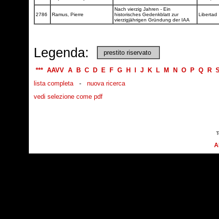
Nach vierzig Jahren - Ein
2786
Ramus, Pierre
historisches Gedenkblatt zur
Libertad
vierzigjährigen Gründung der IAA
Legenda:
prestito riservato
***
AAVV
A
B
C
D
E
F
G
H
I
J
K
L
M
N
O
P
Q
R
lista completa
-
nuova ricerca
vedi selezione come pdf
T
A