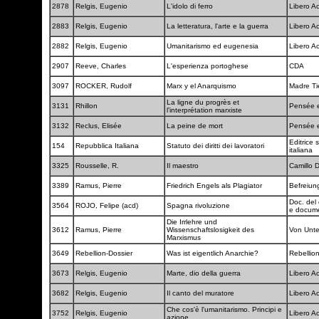
2878
Relgis, Eugenio
L'idolo di ferro
Libero A
2883
Relgis, Eugenio
La letteratura, l'arte e la guerra
Libero A
2882
Relgis, Eugenio
Umanitarismo ed eugenesia
Libero A
2907
Reeve, Charles
L'esperienza portoghese
CDA
3097
ROCKER, Rudolf
Marx y el Anarquismo
Madre Ti
La ligne du progrès et
3131
Rhillon
Pensée e
l'interprétation marxiste
3132
Reclus, Elisée
La peine de mort
Pensée e
Editrice 
154
Repubblica Italiana
Statuto dei diritti dei lavoratori
italiana
3325
Rousselle, R.
Il maestro
Camillo D
3389
Ramus, Pierre
Friedrich Engels als Plagiator
Befreiun
Doc. del 
3564
ROJO, Felipe (acd)
Spagna rivoluzione
e docum
Die Irrlehre und
3612
Ramus, Pierre
Wissenschaftslosigkeit des
Von Unte
Marxismus
3649
Rebellion-Dossier
Was ist eigentlich Anarchie?
Rebellio
3673
Relgis, Eugenio
Marte, dio della guerra
Libero A
3682
Relgis, Eugenio
Il canto del muratore
Libero A
Che cos'è l'umanitarismo. Principi e
3752
Relgis, Eugenio
Libero A
azione