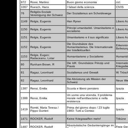
972
Rossi, Martino
Buon giorno economia
cicl.
1067
Ruesch, Hans
I falsari della scienza
CIVIS
Religiös-Soziale
76
Der Sozialismus am Scheidewege
Vereinigung der Schweiz
1149
Relgis, Eugenio
Han Ryner
Libero A
Principi umanitaristi. Umanitarismo e
1150
Relgis, Eugenio
Libero A
socialismo
1151
Relgis, Eugenio
Umanitarismo e il suo significato
Libero A
Die Grundsätze des
Erkenntn
1152
Relgis, Eugenio
Humanitarismus. Die Internationale
Befreiu
der Intellektuellen
Relgis, Eugen;
1153
Humanitarismo y Socialismo
Humani
Radaceanu, Lotar
Die IdK: Grundsätze Prinzip und
Internati
80
Runham Brown, R
Praxis
Kriegsdi
81
Ragaz, Leonhard
Sozialismus und Gewalt
W. Trös
Die Abrüstung als Mission der
82
Ragaz, Leonhard
Neue W
Schweiz
1387
Rensi, Emilia
Scuola e libero pensiero
Ipazia
Un uomo una vicenda. Il problema
1388
Rensi, Emilia
morale nell'antifascismo e nella
Ipazia
resistenza
Romiti, Maria Teresa /
Prima del giorno dopo / 23 luglio
1419
Ipazia
Pippo Gurrieri
1983: Tutti a Comiso
1471
ROCKER, Rudolf
Keine Kriegswaffen mehr!
Tribüne
Absolutistische Gedankengänge im
1487
ROCKER, Rudolf
Freie Ge