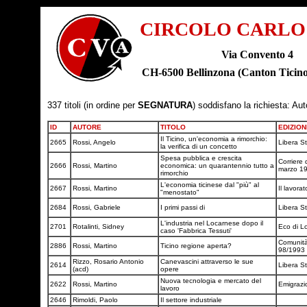
CIRCOLO CARLO
Via Convento 4
CH-6500 Bellinzona (Canton Tic
337 titoli (in ordine per
SEGNATURA
) soddisfano la richiesta: Au
ID
AUTORE
TITOLO
EDIZION
Il Ticino, un'economia a rimorchio:
2665
Rossi, Angelo
Libera 
la verifica di un concetto
Spesa pubblica e crescita
Corriere 
2666
Rossi, Martino
economica: un quarantennio tutto a
marzo 1
rimorchio
L'economia ticinese dal "più" al
2667
Rossi, Martino
Il lavora
"menostato"
2684
Rossi, Gabriele
I primi passi di
Libera 
L'industria nel Locarnese dopo il
2701
Rotalinti, Sidney
Eco di L
caso 'Fabbrica Tessuti'
Comunità 
2886
Rossi, Martino
Ticino regione aperta?
98/1993
Rizzo, Rosario Antonio
Canevascini attraverso le sue
2614
Libera 
(acd)
opere
Nuova tecnologia e mercato del
2622
Rossi, Martino
Emigrazi
lavoro
2646
Rimoldi, Paolo
Il settore industriale