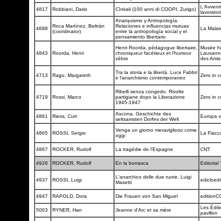
L'Avvenir
4817
Robbiani, Dario
Cìnkali (100 anni di COOPI, Zurigo)
lavorator
Anarquismo y Antropología.
Roca Martínez, Beltrán
Relaciones e influencias mutuas
4688
La Malate
(coordinator)
entre la antropología social y el
pensamiento libertario
Henri Roorda, pédagogue libertaire,
Musée hi
4843
Roorda, Henri
chroniqueur facétieux et l'humour
Lausanne
zèbre
des Ami
Tra la storia e la libertà. Luce Fabbri
4713
Rago, Margareth
Zero in 
e l'anarchismo contemporaneo
Ribelli senza congedo. Rivolte
4719
Rossi, Marco
partigiane dopo la Liberazione
Zero in 
1945-1947
Ascona. Geschichte des
4861
Riess, Curt
Europa v
seltsamsten Dorfes der Welt
Venga un giorno meraviglioso come
4865
ROSSI, Sergio
La Fiacc
oggi
4867
ROCKER, Rudolf
La tragédie de l'Espagne
CNT
4926
ROCKER, Rudolf
En la borrasca
Editoria
L'anarchico delle due ruote. Luigi
4937
ROSSI, Luigi
edicloed
Masetti
4947
RAPOLD, Dora
Die Frauen von San Miguel
edition
Les Édit
5003
RYNER, Han
Jeanne d'Arc et sa mère
pavillon