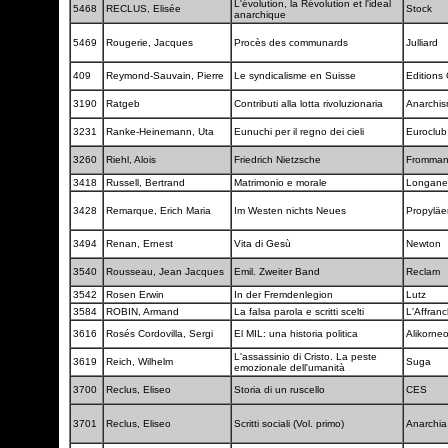
L'évolution, la Révolution et l'ideal
5468
RECLUS, Elisée
Stock
anarchique
5469
Rougerie, Jacques
Procès des communards
Julliard
409
Reymond-Sauvain, Pierre
Le syndicalisme en Suisse
Editions
3190
Ratgeb
Contributi alla lotta rivoluzionaria
Anarchi
3231
Ranke-Heinemann, Uta
Eunuchi per il regno dei cieli
Euroclu
3260
Riehl, Alois
Friedrich Nietzsche
Fromma
3418
Russell, Bertrand
Matrimonio e morale
Longane
3428
Remarque, Erich Maria
Im Westen nichts Neues
Propylä
3494
Renan, Ernest
Vita di Gesù
Newton
3540
Rousseau, Jean Jacques
Emil. Zweiter Band
Reclam
3542
Rosen Erwin
In der Fremdenlegion
Lutz
3584
ROBIN, Armand
La falsa parola e scritti scelti
L'Affran
3616
Rosés Cordovilla, Sergi
El MIL: una historia politica
Alikorne
L'assassinio di Cristo. La peste
3619
Reich, Wilhelm
Suga
emozionale dell'umanità
3700
Reclus, Eliseo
Storia di un ruscello
CES
3701
Reclus, Eliseo
Scritti sociali (Vol. primo)
Anarchi