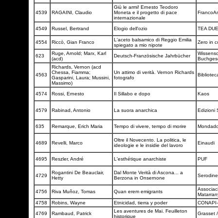
Giù le armi! Ernesto Teodoro
4539
RAGAINI, Claudio
Moneta e il progetto di pace
FrancoA
internazionale
4549
Russel, Bertrand
Elogio dell'ozio
TEA DU
L'aceto balsamico di Reggio Emilia
4554
Riccò, Gian Franco
Zero in 
spiegato a mio nipote
Ruge, Arnold; Marx, Karl
Wissensc
623
Deutsch-Französische Jahrbücher
(acd)
Buchgese
Richards, Vernon (acd
Chessa, Fiamma;
Un attimo di verità. Vernon Richards
4563
Bibliotec
Gasparini, Laura; Mussini,
fotografo
Massimo)
4574
Rossi, Ernesto
Il Sillabo e dopo
Kaos
4579
Rabinad, Antonio
La suora anarchica
Edizioni
635
Remarque, Erich Maria
Tempo di vivere, tempo di morire
Mondado
Oltre il Novecento. La politica, le
4689
Revelli, Marco
Einaudi
ideologie e le insidie del lavoro
4695
Reszler, André
L'esthétique anarchiste
PUF
Rogantini De Beauclair,
Dal Monte Verità di Ascona... a
4729
Serodin
Hetty
Berzona in Onsernone
Associaci
4756
Riva Muñoz, Tomas
Quan erem emigrants
Matarra
4758
Robins, Wayne
Etnicidad, tierra y poder
CONAPI
Les aventures de Mai. Feuilleton
4769
Rambaud, Patrick
Grasset 
historique