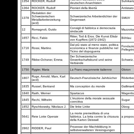
1354
ROCKER, Rudolf
Suhrka
deutschen Anarchisten
1364
ROCKER, Rudolf
Pionieri della libertà
Antistat
Redaktion der
Schweizerischen
Schweizerische Arbeiterdichter der
1378
SMUV
Metallarbeiterzeitung
Gegenwart
(acd)
Consigli di fabbrica e democrazia
12
Romagnoli, Guido
Mazzott
sindacale
Ritter, Tod & Eros. Die Kunst Elisàr
1657
Ricci, Fabio
Böhlau
von Kupffers (1872-1942)
Dal più stato al meno stato, politica
Fondazio
1716
Rossi, Martino
economica e finanze pubbliche nel
Pellegrin
Ticino del dopoguerra
Der Schweizerische
1749
Ribbe-Ochsner, Emma
Gewerkschaftsbund und seine
Schweiz.
Verbände
1750
Rygier, Maria
La Franc-maçonnerie italienne
Gloton
Ruge, Arnold; Marx, Karl
1807
Deutsch-Französische Jahrbücher
Röderbe
(acd)
1835
Russel, Bertrand
Ma conception du monde
Gallimar
1840
Raith, Werner
Spartacus
Wagenb
L'irruzione della morale sessuale
1845
Rechi, Wilhelm
Sugar
coercitiva
1852
Ryschkowsky, Nikolaus J.
Die linke Linke
Olzog
La morte premeditata di una
5641
Rete Lotte Operaie
fabbrica. La lotta contro la chiusura
a propos
della Karton Deisswil
Prozesse der Machtbildung in
2862
RIDDER, Paul
selbstverwalteten Vereinigungen