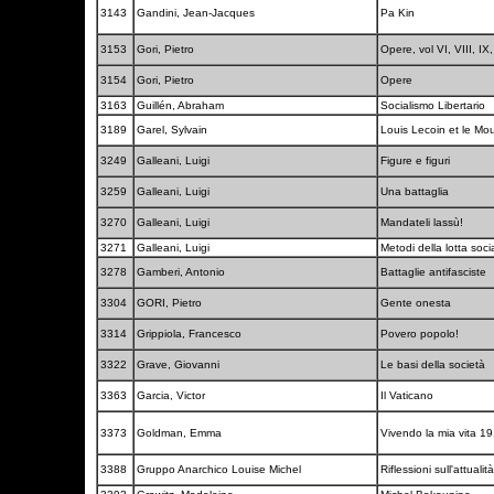
3143
Gandini, Jean-Jacques
Pa Kin
3153
Gori, Pietro
Opere, vol VI, VIII, IX
3154
Gori, Pietro
Opere
3163
Guillén, Abraham
Socialismo Libertario
3189
Garel, Sylvain
Louis Lecoin et le M
3249
Galleani, Luigi
Figure e figuri
3259
Galleani, Luigi
Una battaglia
3270
Galleani, Luigi
Mandateli lassù!
3271
Galleani, Luigi
Metodi della lotta soci
3278
Gamberi, Antonio
Battaglie antifasciste
3304
GORI, Pietro
Gente onesta
3314
Grippiola, Francesco
Povero popolo!
3322
Grave, Giovanni
Le basi della società
3363
Garcia, Victor
Il Vaticano
3373
Goldman, Emma
Vivendo la mia vita 1
3388
Gruppo Anarchico Louise Michel
Riflessioni sull'attuali