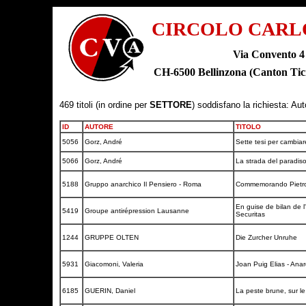
CIRCOLO CARL
Via Convento 4
CH-6500 Bellinzona (Canton T
469 titoli (in ordine per
SETTORE
) soddisfano la richiesta: Au
ID
AUTORE
TITOLO
5056
Gorz, André
Sette tesi per cambiar
5066
Gorz, André
La strada del paradiso
5188
Gruppo anarchico Il Pensiero - Roma
Commemorando Pietro 
En guise de bilan de l
5419
Groupe antirépression Lausanne
Securitas
1244
GRUPPE OLTEN
Die Zurcher Unruhe
5931
Giacomoni, Valeria
Joan Puig Elias - Ana
6185
GUERIN, Daniel
La peste brune, sur le