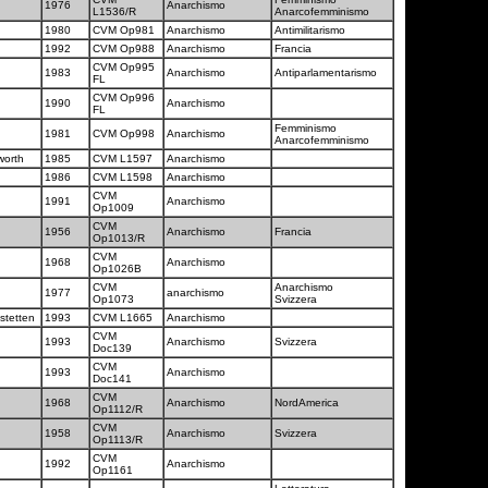
1976
Anarchismo
L1536/R
Anarcofemminismo
1980
CVM Op981
Anarchismo
Antimilitarismo
1992
CVM Op988
Anarchismo
Francia
CVM Op995
1983
Anarchismo
Antiparlamentarismo
FL
CVM Op996
1990
Anarchismo
FL
Femminismo
1981
CVM Op998
Anarchismo
Anarcofemminismo
worth
1985
CVM L1597
Anarchismo
1986
CVM L1598
Anarchismo
CVM
1991
Anarchismo
Op1009
CVM
1956
Anarchismo
Francia
Op1013/R
CVM
1968
Anarchismo
Op1026B
CVM
Anarchismo
1977
anarchismo
Op1073
Svizzera
stetten
1993
CVM L1665
Anarchismo
CVM
1993
Anarchismo
Svizzera
Doc139
CVM
1993
Anarchismo
Doc141
CVM
1968
Anarchismo
NordAmerica
Op1112/R
CVM
1958
Anarchismo
Svizzera
Op1113/R
CVM
1992
Anarchismo
Op1161