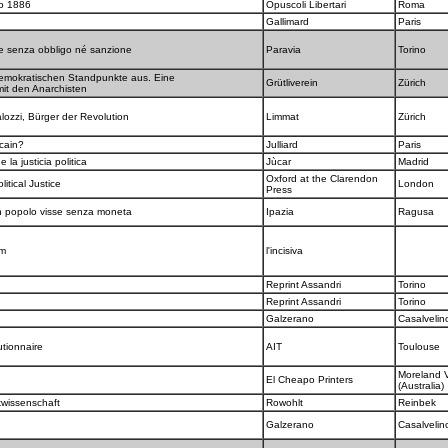
go 1886
Opuscoli Libertari
Roma
Gallimard
Paris
e senza obbligo né sanzione
Paravia
Torino
demokratischen Standpunkte aus. Eine
Grütliverein
Zürich
it den Anarchisten
lozzi, Bürger der Revolution
Limmat
Zürich
icain?
Julliard
Paris
 la justicia politica
Jùcar
Madrid
Oxford at the Clarendon
itical Justice
London
Press
 popolo visse senza moneta
Ipazia
Ragusa
em
l'incisiva
Reprint Assandri
Torino
Reprint Assandri
Torino
Galzerano
Casalvelin
utionnaire
AIT
Toulouse
Moreland V
El Cheapo Printers
(Australia)
ikwissenschaft
Rowohlt
Reinbek
Galzerano
Casalvelin