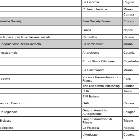
La Fiaccola
Ragusa
Cultura Libertaria
Milano
i
Carrara
idual in Society
Free Society Forum
Chicago
Guida
Napoli
o la pace, per la rivoluzione sociale
Centrolibri
Catania
 popolo visse senza moneta
La seminatrice
Milano
o occidentale
Anarchismo
Catania
Ed. di Storia Cilentana
Casalvelin
La Salamandra
Milano
Presses Universitaires de
n oeuvre
Paris
France
The Esperanto Publishing
London
.
CDA
Torino
EMI Italiana
resci sì, Bresci no
GAR
Carrara
Gruppo Anarchico
nto regionale
Bologna
Autogestione
Gruppo Anarchico di
di classe
Trieste
Trieste
deologiche
La Fiaccola
Ragusa
L'Antistato
Cesena