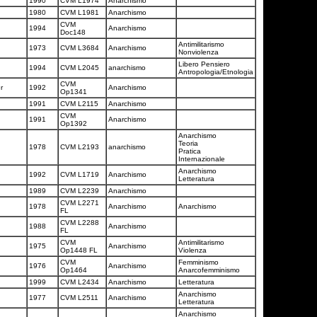
1990
CVM L1974
Anarchismo
1980
CVM L1981
Anarchismo
CVM
1994
Anarchismo
Doc148
Antimilitarismo
1973
CVM L3684
Anarchismo
Nonviolenza
Libero Pensiero
1994
CVM L2045
anarchismo
Antropologia/Etnologia
CVM
er
1992
Anarchismo
Op1341
1991
CVM L2115
Anarchismo
CVM
1991
Anarchismo
Op1392
Anarchismo
Teoria
1978
CVM L2193
anarchismo
Pratica
Internazionale
Anarchismo
1992
CVM L1719
Anarchismo
Letteratura
1989
CVM L2239
Anarchismo
CVM L2271
1978
Anarchismo
Anarchismo
FL
CVM L2288
1988
Anarchismo
FL
CVM
Antimilitarismo
1975
Anarchismo
Op1448 FL
Violenza
CVM
Femminismo
1976
Anarchismo
Op1464
Anarcofemminismo
1999
CVM L2434
Anarchismo
Letteratura
Anarchismo
1977
CVM L2511
Anarchismo
Letteratura
Anarchismo