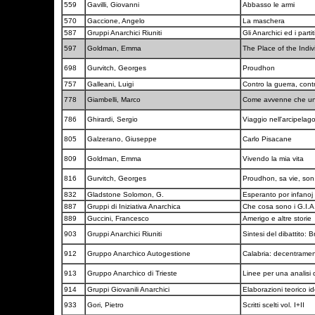
559
Gavilli, Giovanni
Abbasso le armi
570
Gaccione, Angelo
La maschera
587
Gruppi Anarchici Riuniti
Gli Anarchici ed i partit
597
Goldman, Emma
The Place of the Indiv
698
Gurvitch, Georges
Proudhon
757
Galleani, Luigi
Contro la guerra, contr
778
Giambelli, Marco
Come avvenne che un
786
Ghirardi, Sergio
Viaggio nell'arcipelag
805
Galzerano, Giuseppe
Carlo Pisacane
809
Goldman, Emma
Vivendo la mia vita
816
Gurvitch, Georges
Proudhon, sa vie, so
832
Gladstone Solomon, G.
Esperanto por infanoj
887
Gruppi di Iniziativa Anarchica
Che cosa sono i G.I.A
889
Guccini, Francesco
Amerigo e altre storie
903
Gruppi Anarchici Riuniti
Sintesi del dibattito: B
912
Gruppo Anarchico Autogestione
Calabria: decentrame
913
Gruppo Anarchico di Trieste
Linee per una analisi 
914
Gruppi Giovanili Anarchici
Elaborazioni teorico i
933
Gori, Pietro
Scritti scelti vol. I+II