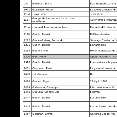
985
Goldman, Emma
Das Tragische an der
1071
Grassman, Robert
La teologia morale di S
1124
Grave, Jean
Terra libera
Groupe de liaison pour l'action des
1137
Autonomia e organiz
travailleurs
1164
Gruppi di Iniziativa Anarchica
Manuale del militante
1198
Guérin, Daniel
Ni Dieu ni Maitre
1212
Gomez-Pelaez, Fernando
Santiago Carrillo ou l'H
1221
Guérin, Daniel
L'anarchisme
1235
Guerrini, Ivan
Motivi di propaganda
1320
Gori, Pietro
Opere, Volume XI. Con
1376
Guérin, Daniel
Introduzione alla pes
1401
Goodman, Paul
La gioventù assurda
1408
Gili, Antonio
Un
1420
Gurrieri, Pippo
23 luglio 1983:
1439
Galzerano, Giuseppe
Libri rari e introvabili
1441
Guevara, Ernesto Che
I giovani
1447
Guérin, Daniel
L'anarchisme
1448
Guérin, Daniel
L'anarchismo dalla dot
1467
Goldman, Emma
Gelebtes Leben, Vol. 