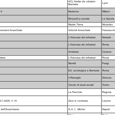
ACL Atelier de création
Lyon
libertaire
, X
Moderna
Milano
Binazzi/La sociale
La Spezia
Madre Tierra
Mostoles
ouvement Anarchiste
Volonté Anarchiste
Fresnes-A
L'Adunata dei refrattari
Newark
L'Adunata dei refrattari
Roma
Antistato
Cesena
alista
L'Adunata dei refrattari
Roma
Morelli
Parigi
Ed. sociologica e libertaria
Roma
Il Risveglio
Ginevra
Circolo di studi sociali
Torino
La Fiaccola
Ragusa
917-1928, V. IV
Zero in condotta
Livorno
tà dell'Anarchismo
G.A. L. Michel
Napoli