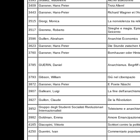
3393
Grawitz, Madeleine
Michel Bakounine
3409
Gansner, Hans Peter
Trotz Allem!
3443
Gansner, Hans-Peter
Richard Wagner et l'
3515
Giorgi, Monica
La nonviolenza tra rel
Streghe e magia. Episo
3517
Gremmo, Roberto
Seicento
3596
Guillen, Abraham
Anarchist Economics
3623
Gansner, Hans Peter
Die Stunde zwischen
3760
Gansner, Hans Peter
Bornhauser oder Hinte
3785
GUERIN, Daniel
Anarchismus. Begrfiff
3793
Gibson, William
Giù nel ciberspazio
3872
Gansner, Hans Peter
E Poete Näscht
3907
Galleani, Luigi
La fine dell'anarchis
3927
Guillon, Claude
De la Révolution
Gruppo degli Studenti Socialisti Rivoluzionari
3952
Tolstoismo e anarchi
Internazionalisti
3982
Goldman, Emma
Amore Emancipazion
4165
Giacopini, Vittorio
Scrittori contro la polit
4250
Guerrini, Ivan
Commentario popolar