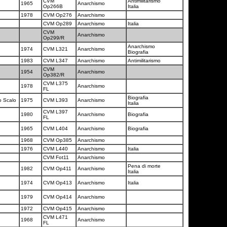
CVM
Antimilitarismo
1965
Anarchismo
Op266B
Italia
1978
CVM Op276
Anarchismo
CVM Op289
Anarchismo
Italia
CVM
Anarchismo
Op299/R
Anarchismo
1974
CVM L321
Anarchismo
Biografia
1983
CVM L347
Anarchismo
Antimilitarismo
CVM
1954
Anarchismo
Op382/R
CVM L375
1978
Anarchismo
FL
Biografia
o Scalo
1975
CVM L393
Anarchismo
Italia
CVM L397
1980
Anarchismo
Biografia
FL
1965
CVM L404
Anarchismo
Biografia
1968
CVM Op385
Anarchismo
1976
CVM L440
Anarchismo
Italia
CVM Fot11
Anarchismo
Pena di morte
1982
CVM Op411
Anarchismo
Italia
1974
CVM Op413
Anarchismo
Italia
1979
CVM Op414
Anarchismo
1972
CVM Op415
Anarchismo
CVM L471
1968
Anarchismo
FL