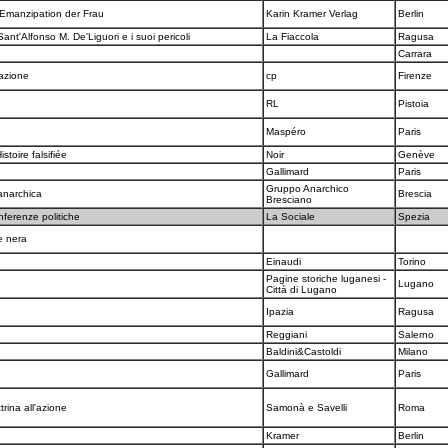
 Emanzipation der Frau
Karin Kramer Verlag
Berlin
ant'Alfonso M. De'Liguori e i suoi pericoli
La Fiaccola
Ragusa
Carrara
zazione
cp
Firenze
RL
Pistoia
Maspéro
Paris
istoire falsifiée
Noir
Genève
Gallimard
Paris
Gruppo Anarchico
 anarchica
Brescia
Bresciano
ferenze politiche
La Sociale
Spezia
te nera
Einaudi
Torino
Pagine storiche luganesi -
Lugano
Città di Lugano
Ipazia
Ragusa
Reggiani
Salerno
Baldini&Castoldi
Milano
Gallimard
Paris
trina all'azione
Samonà e Savelli
Roma
I
Kramer
Berlin