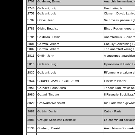
2707
Goldman, Emma
Anarchia femminismo e
2746
Galleani, Luigi
Una battaglia
2753
Galleani, Luigi
Clement Duval. La rivo
2782
Grave, Jean
Se dovessi parlare agli
2783
Giblin, Beatrice
Eliseo Reclus: geogra
2785
Goldman, Emma
Anarchismus - Seine 
2801
Godwin, William
Enquiry Concerning Pol
2802
Godwin, William
The anarchist writings
2811
Griffin, John
A structured anarchis
2815
Galleani, Luigi
Il processo di Emilio 
2835
Galleani, Luigi
Riformismo e azione d
2944
GRUPPE JAMES GUILLAUME
Libertäre Blätter
2958
Grunder, Hans-Ulrich
Theorie und Praxis an
2980
Gatani, Tindaro
Il Risveglio Socialista
3020
Graswurzelwerkstatt
Die Föderation gewaltf
3087
Guérin, Daniel
Cuba - Paris
3088
Groupe Socialiste Libertaire
Le chemin du sociali
3138
Grinberg, Daniel
Anarchizm w XX wiek