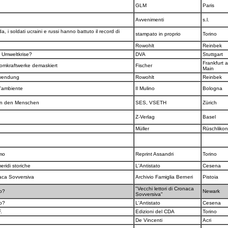
GLM
Paris
Avvenimenti
s.l.
a, i soldati ucraini e russi hanno battuto il record di
stampato in proprio
Torino
Rowohlt
Reinbek
r Umweltkrise?
DVA
Stuttgart
Frankfurt 
tomkraftwerke demaskiert
Fischer
Main
hwendung
Rowohlt
Reinbek
l'ambiente
Il Mulino
Bologna
gen den Menschen
SES, VSETH
Zürich
Z-Verlag
Basel
Müller
Rüschliko
smo
Reprint Assandri
Torino
eridi storiche
L'Antistato
Cesena
naca Sovversiva
Archivio Famiglia Berneri
Pistoia
"Vecchi lettori di Cronaca
mo?
Newark
Sovversiva"
mo?
L'Antistato
Cesena
F.
Edizioni del CDA
Torino
De Vincenti
Acri