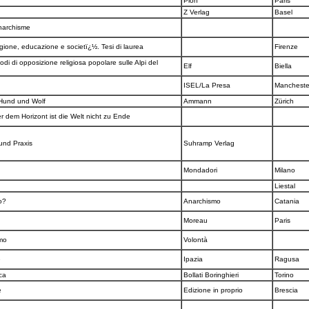
Plon
Paris
Z Verlag
Basel
Anarchisme
igione, educazione e societï¿½. Tesi di laurea
Firenze
di di opposizione religiosa popolare sulle Alpi del
Elf
Biella
ISEL/La Presa
Manchest
 Hund und Wolf
Ammann
Zürich
r dem Horizont ist die Welt nicht zu Ende
 und Praxis
Suhramp Verlag
Mondadori
Milano
Liestal
mo?
Anarchismo
Catania
Moreau
Paris
smo
Volontà
e
Ipazia
Ragusa
ica
Bollati Boringhieri
Torino
e
Edizione in proprio
Brescia