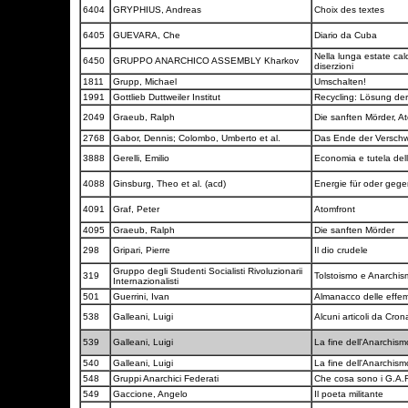
6404
GRYPHIUS, Andreas
Choix des textes
6405
GUEVARA, Che
Diario da Cuba
Nella lunga estate cald
6450
GRUPPO ANARCHICO ASSEMBLY Kharkov
diserzioni
1811
Grupp, Michael
Umschalten!
1991
Gottlieb Duttweiler Institut
Recycling: Lösung de
2049
Graeub, Ralph
Die sanften Mörder, A
2768
Gabor, Dennis; Colombo, Umberto et al.
Das Ende der Versc
3888
Gerelli, Emilio
Economia e tutela del
4088
Ginsburg, Theo et al. (acd)
Energie für oder ge
4091
Graf, Peter
Atomfront
4095
Graeub, Ralph
Die sanften Mörder
298
Gripari, Pierre
Il dio crudele
Gruppo degli Studenti Socialisti Rivoluzionarii
319
Tolstoismo e Anarchi
Internazionalisti
501
Guerrini, Ivan
Almanacco delle effem
538
Galleani, Luigi
Alcuni articoli da Cro
539
Galleani, Luigi
La fine dell'Anarchis
540
Galleani, Luigi
La fine dell'Anarchis
548
Gruppi Anarchici Federati
Che cosa sono i G.A.
549
Gaccione, Angelo
Il poeta militante