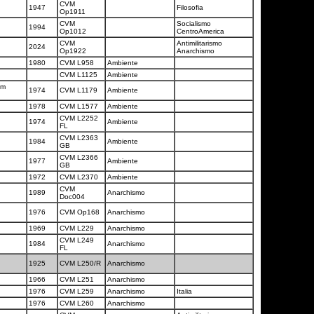
CVM
1947
Filosofia
Op1911
CVM
Socialismo
1994
Op1012
CentroAmerica
CVM
Antimilitarismo
2024
Op1922
Anarchismo
1980
CVM L958
Ambiente
CVM L1125
Ambiente
am
1974
CVM L1179
Ambiente
1978
CVM L1577
Ambiente
CVM L2252
1974
Ambiente
FL
CVM L2363
1984
Ambiente
GB
CVM L2366
1977
Ambiente
GB
n
1972
CVM L2370
Ambiente
CVM
1989
Anarchismo
Doc004
1976
CVM Op168
Anarchismo
1969
CVM L229
Anarchismo
CVM L249
1984
Anarchismo
FL
1925
CVM L250/R
Anarchismo
1966
CVM L251
Anarchismo
1976
CVM L259
Anarchismo
Italia
1976
CVM L260
Anarchismo