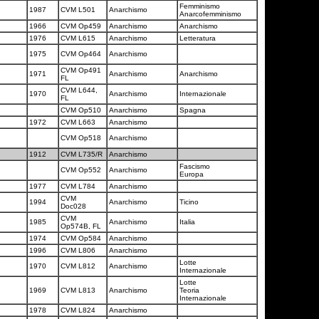
Femminismo
1987
CVM L501
Anarchismo
Anarcofemminismo
1966
CVM Op459
Anarchismo
Anarchismo
1976
CVM L615
Anarchismo
Letteratura
1975
CVM Op464
Anarchismo
CVM Op491
1971
Anarchismo
Anarchismo
FL
CVM L644,
1970
Anarchismo
Internazionale
FL
CVM Op510
Anarchismo
Spagna
1972
CVM L663
Anarchismo
CVM Op518
Anarchismo
1912
CVM L735/R
Anarchismo
Fascismo
CVM Op552
Anarchismo
Europa
1977
CVM L784
Anarchismo
CVM
1994
Anarchismo
Ticino
Doc028
CVM
1985
Anarchismo
Italia
Op574B, FL
1974
CVM Op584
Anarchismo
1996
CVM L806
Anarchismo
Lotte
1970
CVM L812
Anarchismo
Internazionale
Lotte
1969
CVM L813
Anarchismo
Teoria
Internazionale
1978
CVM L824
Anarchismo