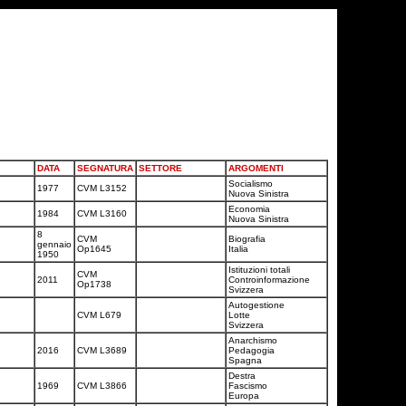
DATA
SEGNATURA
SETTORE
ARGOMENTI
Socialismo
1977
CVM L3152
Nuova Sinistra
Economia
1984
CVM L3160
Nuova Sinistra
8
CVM
Biografia
gennaio
Op1645
Italia
1950
Istituzioni totali
CVM
2011
Controinformazione
Op1738
Svizzera
Autogestione
CVM L679
Lotte
Svizzera
Anarchismo
2016
CVM L3689
Pedagogia
Spagna
Destra
1969
CVM L3866
Fascismo
Europa