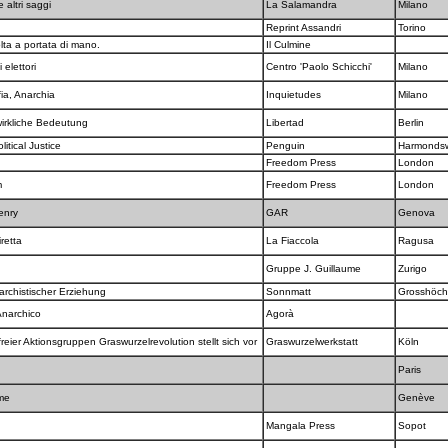
 altri saggi
La Salamandra
Milano
Reprint Assandri
Torino
lta a portata di mano.
Il Culmine
 elettori
Centro 'Paolo Schicchi'
Milano
fia, Anarchia
Inquietudes
Milano
wirkliche Bedeutung
Libertad
Berlin
itical Justice
Penguin
Harmonds
Freedom Press
London
m
Freedom Press
London
Henry
GAR
Genova
iretta
La Fiaccola
Ragusa
Gruppe J. Guillaume
Zurigo
archistischer Erziehung
Sonnmatt
Grosshöch
 Anarchico
Agorà
reier Aktionsgruppen Graswurzelrevolution stellt sich vor
Graswurzelwerkstatt
Köln
Paris
sme
Genève
u
Mangala Press
Sopot