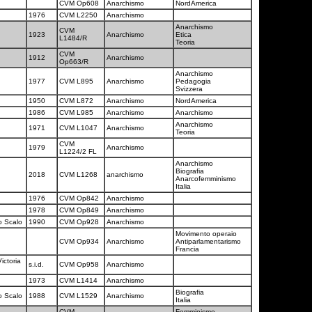
CVM Op608
Anarchismo
NordAmerica
1976
CVM L2250
Anarchismo
Anarchismo
CVM
1923
Anarchismo
Etica
L1484/R
Teoria
CVM
1912
Anarchismo
Op663/R
Anarchismo
1977
CVM L895
Anarchismo
Pedagogia
Svizzera
1950
CVM L872
Anarchismo
NordAmerica
1986
CVM L985
Anarchismo
Anarchismo
Anarchismo
1971
CVM L1047
Anarchismo
Teoria
CVM
1979
Anarchismo
L1224/2 FL
Anarchismo
Biografia
2018
CVM L1268
anarchismo
Anarcofemminismo
Italia
1976
CVM Op842
Anarchismo
1978
CVM Op849
Anarchismo
o Scalo
1990
CVM Op928
Anarchismo
Movimento operaio
CVM Op934
Anarchismo
Antiparlamentarismo
Francia
ictoria
s.i.d.
CVM Op958
Anarchismo
1973
CVM L1414
Anarchismo
Biografia
o Scalo
1988
CVM L1529
Anarchismo
Italia
CVM
Femminismo