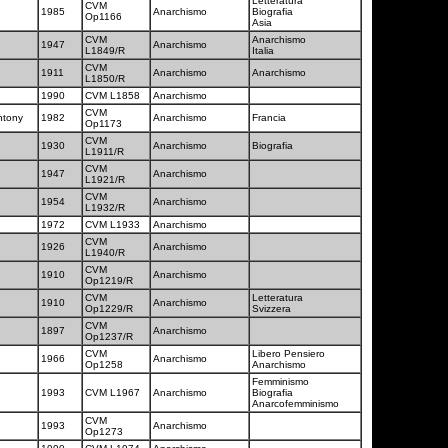
Letteratura
CVM
1985
Anarchismo
Biografia
Op1166
Asia
CVM
Anarchismo
1947
Anarchismo
L1849/R
Italia
CVM
1911
Anarchismo
Anarchismo
L1850/R
1990
CVM L1858
Anarchismo
CVM
ntony
1982
Anarchismo
Francia
Op1173
CVM
1930
Anarchismo
Biografia
L1911/R
CVM
1947
Anarchismo
L1921/R
CVM
1954
Anarchismo
L1932/R
1972
CVM L1933
Anarchismo
CVM
1926
Anarchismo
L1940/R
CVM
1910
Anarchismo
Op1219/R
CVM
Letteratura
1910
Anarchismo
Op1229/R
Svizzera
CVM
1897
Anarchismo
Op1237/R
CVM
Libero Pensiero
1966
Anarchismo
Op1258
Anarchismo
Femminismo
1993
CVM L1967
Anarchismo
Biografia
Anarcofemminismo
CVM
1993
Anarchismo
Op1273