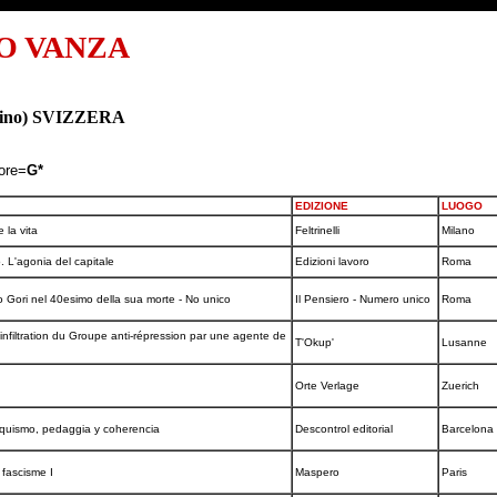
O VANZA
icino) SVIZZERA
tore=
G*
EDIZIONE
LUOGO
e la vita
Feltrinelli
Milano
. L'agonia del capitale
Edizioni lavoro
Roma
Gori nel 40esimo della sua morte - No unico
Il Pensiero - Numero unico
Roma
'infiltration du Groupe anti-répression par une agente de
T'Okup'
Lusanne
Orte Verlage
Zuerich
rquismo, pedaggia y coherencia
Descontrol editorial
Barcelona
 fascisme I
Maspero
Paris