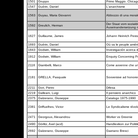
1501
Gruppo
Primo Maggio. Chica
1547
Guérin, Daniel
L'anarchisme
1563
Guyau, Maria Giovanni
Abbozzo di una moral
Der Staat vom sozial
1592
Greulich, Herman
Auseinandersetzung m
1627
Guillaume, James
Johann Heinrich Pesta
1693
Guérin, Daniel
Où va le peuple amér
1843
Godwin, William
Investigación acerca de
1912
Godwin, William
Enquiry Concerning Pol
2116
Giambelli, Marco
Come avvenne che un
2181
GRELLA, Pasquale
Sovversive ad honor
2211
Gori, Pietro
Difesa
2219
Galleani, Luigi
Il pensiero anarchico
2375
Galzerano, Giuseppe
Catalogo 1975-1990
2381
Griffuelhes, Victor
Le Syndicalisme révol
2471
Georgous, Alexandrou
Worker vs Greenie
2490
Görlitz, Axel (acd)
Handlexikon zur Polit
2692
Galzerano, Giuseppe
Gaetano Bresci