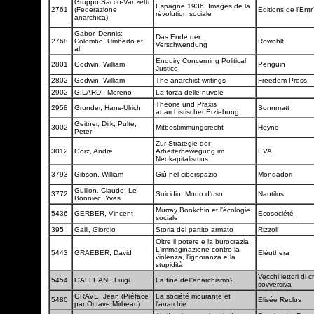
Gruppo Sacco-Vanzetti
Espagne 1936. Images de la
2761
(Federazione
Editions de l'Ent
révolution sociale
anarchica)
Gabor, Dennis;
Das Ende der
2768
Colombo, Umberto et
Rowohlt
Verschwendung
al.
Enquiry Concerning Political
2801
Godwin, William
Penguin
Justice
2802
Godwin, William
The anarchist writings
Freedom Press
2902
GILARDI, Moreno
La forza delle nuvole
Theorie und Praxis
2958
Grunder, Hans-Ulrich
Sonnmatt
anarchistischer Erziehung
Geitner, Dirk; Pulte,
3002
Mitbestimmungsrecht
Heyne
Peter
Zur Strategie der
3012
Gorz, André
Arbeiterbewegung im
EVA
Neokapitalismus
3793
Gibson, William
Giù nel ciberspazio
Mondadori
Guillon, Claude; Le
3772
Suicidio. Modo d'uso
Nautilus
Bonniec, Yves
Murray Bookchin et l'écologie
5436
GERBER, Vincent
Ecosociété
sociale
395
Galli, Giorgio
Storia del partito armato
Rizzoli
Oltre il potere e la burocrazia.
L'immaginazione contro la
5443
GRAEBER, David
Elèuthera
violenza, l'ignoranza e la
stupidità
Vecchi lettori di 
5454
GALLEANI, Luigi
La fine dell'anarchismo?
sovversiva
GRAVE, Jean (Préface
La société mourante et
5480
Elisée Reclus
par Octave Mirbeau)
l'anarchie