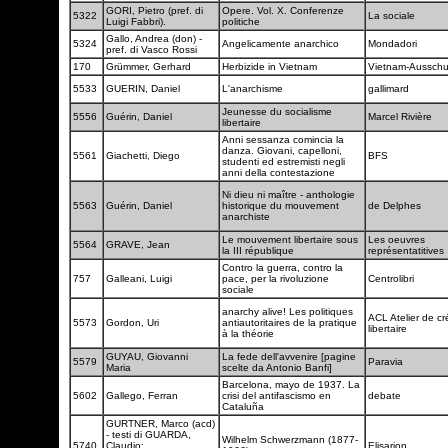
GORI, Pietro (pref. di
Opere. Vol. X. Conferenze
5322
La sociale
Luigi Fabbri).
politiche
Gallo, Andrea (don) -
5324
Angelicamente anarchico
Mondadori
pref. di Vasco Rossi
170
Grümmer, Gerhard
Herbizide in Vietnam
Vietnam-Aussch
5533
GUERIN, Daniel
L'anarchisme
gallimard
Jeunesse du socialisme
5556
Guérin, Daniel
Marcel Rivière
libertaire
Anni sessanza comincia la
danza. Giovani, capelloni,
5561
Giachetti, Diego
BFS
studenti ed estremisti negli
anni della contestazione
Ni dieu ni maître - anthologie
5563
Guérin, Daniel
historique du mouvement
de Delphes
anarchiste
Le mouvement libertaire sous
Les oeuvres
5564
GRAVE, Jean
la III république
représentatitives
Contro la guerra, contro la
757
Galleani, Luigi
pace, per la rivoluzione
Centrolibri
sociale
anarchy alive! Les politiques
ACL Atelier de cr
5573
Gordon, Uri
antiautoritaires de la pratique
libertaire
à la théorie
GUYAU, Giovanni
La fede dell'avvenire [pagine
5579
Paravia
Maria
scelte da Antonio Banfi]
Barcelona, mayo de 1937. La
5602
Gallego, Ferran
crisi del antifascismo en
debate
Cataluña
GURTNER, Marco (acd)
- testi di GUARDA,
Wilhelm Schwerzmann (1877-
5740
Claudio;
Elisarion