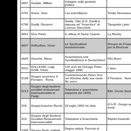
Indagine sulla giustizia
4667
Godwin, William
politica
4781
Grave, Jean
Les scientifiques
Temps Nouveau
Girella. Ode di G. Gavilli in
4796
Gavilli, Giovanni
risposta ad "Anarchico" di
Tipografia Latini
Lorenzo Stecchetti
4801
Gori, Pietro
In difesa di Sante Caserio
La Rivolta
Le Syndicalisme
Groupe de Prop
4807
Griffuelhes, Victor
révolutionnaire
par la Brochure
Anarchismus und
4845
Grosche, Mona
FAU Bonn
Syndikalismus in Deutschland
GALLEANI, Luigi;
120 anni da Chicago Primo
5031
L'idea
GORI, Pietro
maggio 1886
Commemorando Pietro Gori
Gruppo anarchico Il
5188
nel 40esimo della sua morte -
Il Pensiero - Nu
Pensiero - Roma
No unico
Gruppo degli studenti
socialisti rivoluzionarii
Tolstoismo e anarchismo
5213
Bibl. Circolo Stud
internazionalisti di
(rapporto del 1900)
Parigi
G.A.R - Gruppi an
318
Gruppi Anarchici Riuniti
29 luglio 1900 Un fatto
riuniti
Gruppo degli Studenti
319
Socialisti Rivoluzionarii
Tolstoismo e Anarchismo
Reprint Assandri
Internazionalisti
Degna rabbia. Percorsi di
5368
Gruppo Nodo solidale