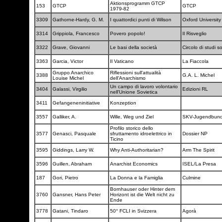
Aktionsprogramm GTCP
153
GTCP
GTCP
1979-82
3309
Gathorne-Hardy, G. M.
I quattordici punti di Wilson
Oxford Universit
3314
Grippiola, Francesco
Povero popolo!
Il Risveglio
3322
Grave, Giovanni
Le basi della società
Circolo di studi so
3363
Garcia, Victor
Il Vaticano
La Fiaccola
Gruppo Anarchico
Riflessioni sull'attualità
3388
G.A. L. Michel
Louise Michel
dell'Anarchismo
Un campo di lavoro volontario
3404
Galassi, Virgilio
Edizioni RL
nell'Unione Sovietica
3411
Gefangeneninitiative
Konzeption
3557
Galliker, A.
Wille, Weg und Ziel
SKV-Jugendbun
Profilo storico dello
3577
Genasci, Pasquale
sfruttamento idroelettrico in
Dossier NP
Ticino
3595
Giddings, Larry W.
Why Anti-Authoritarian?
Arm The Spirit
3596
Guillen, Abraham
Anarchist Economics
ISEL/La Presa
187
Gori, Pietro
La Donna e la Famiglia
Culmine
Bornhauser oder Hinter dem
3760
Gansner, Hans Peter
Horizont ist die Welt nicht zu
Ende
3778
Gatani, Tindaro
50° FCLI in Svizzera
Agorà