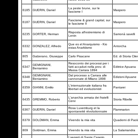
La peste brune, sur le
6185
GUERIN, Daniel
Maspero
fascisme I
Fascisme & grand capital, sur
6187
GUERIN, Daniel
Maspero
le fascisme II
Risposta all'estremismo di
6235
GORTER, Herman
Samonà savelli
Lenin
Que es el Anarquismo - Kio
6332
GONZALEZ, Alfredo
Antorcha
estas Anarkiismo
805
Galzerano, Giuseppe
Carlo Pisacane
Ed. di Storia Cil
Resoconto dei processi per i
GEMIGNANI,
6347
fatti accaduti nella prov. di
Editrice Apuana
Beniamino
Massa Carrara 1894
GEMIGNANI,
Dal processo a Carrara alle
6348
Edizioni Apuane
Beniamino
cannonate di Milano 1898
L'internazionale italiana fra
6359
GIANNI, Emilio
Pantarei
libertari ed evoluzionisti
L'anarchia armata dei fratelli
6435
GREMMO, Roberto
Storia Ribelle
Cervi
Rosa Luxemburg et la
6367
GUERIN, Daniel
Flammarion
spontaneité révolutionnaire
6379
GOLDMAN, Emma
Vivendo la mia vita
Quaderni di Pao
809
Goldman, Emma
Vivendo la mia vita
La Salamandra
I segreti di Sante Caserio.