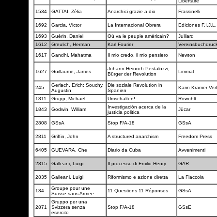
Libertaire
1534
GATTAI, Zélia
Anarchici grazie a dio
Frassinelli
1692
Garcia, Victor
La Internacional Obrera
Ediciones F.I.J.L
1693
Guérin, Daniel
Où va le peuple américain?
Julliard
1612
Greulich, Herman
Karl Fourier
Vereinsbuchdruc
1617
Gandhi, Mahatma
Il mio credo, il mio pensiero
Newton
Johann Heinrich Pestalozzi,
1627
Guillaume, James
Limmat
Bürger der Revolution
Gerlach, Erich; Souchy,
Die soziale Revolution in
245
Karin Kramer Ver
Augustin
Spanien
1811
Grupp, Michael
Umschalten!
Rowohlt
Investigación acerca de la
1843
Godwin, William
Jùcar
justicia politica
2808
GSsA
Stop F/A-18
GSsA
2811
Griffin, John
A structured anarchism
Freedom Press
6405
GUEVARA, Che
Diario da Cuba
Avvenimenti
2815
Galleani, Luigi
Il processo di Emilio Henry
GAR
2835
Galleani, Luigi
Riformismo e azione diretta
La Fiaccola
Groupe pour une
134
11 Questions 11 Réponses
GSsA
Suisse sans Armee
Gruppo per una
2871
Svizzera senza
Stop F/A-18
GSsE
esercito