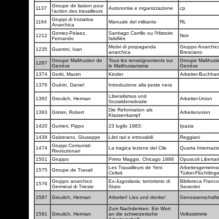
Groupe de liaison pour
1137
Autonomia e organizzazione
cp
l'action des travailleurs
Gruppi di Iniziativa
1164
Manuale del militante
RL
Anarchica
Gomez-Pelaez,
Santiago Carrillo ou l'Histoire
1212
Noir
Fernando
falsifiée
Motivi di propaganda
Gruppo Anarchic
1235
Guerrini, Ivan
anarchica
Bresciano
Groupe Malthusien de
Tous les renseignements sur
Groupe Malthusi
1287
Genève
le Malthusianisme
Genève
1374
Gorki, Maxim
Kinder
Arbeiter-Buchha
1376
Guérin, Daniel
Introduzione alla peste nera
Liberalismus und
1392
Greulich, Herman
Arbeiter-Union
Sozialdemokratie
Die Reformation als
1393
Grimm, Robert
Arbeiterunion
Klassenkampf
1420
Gurrieri, Pippo
23 luglio 1983:
Ipazia
1439
Galzerano, Giuseppe
Libri rari e introvabili
Reggiani
Gruppi Comunisti
1474
La tragica lezione del Cile
Quarta Internazi
Rivoluzionari
1501
Gruppo
Primo Maggio. Chicago 1886
Opuscoli Libertar
Les Travailleurs de Yeni
Arbeitesgemeinsc
1575
Groupe de Travail
Celtek
Türkei-Flüchtling
Gruppo anarchico
Ex-Jugoslavia: terrorismo di
Biblioteca Franco
1576
Germinal di Trieste
Stato
Serantini
1587
Greulich, Herman
Arbeiter! Lies und denke!
Genossenschafts
Zum Nachdenken. Ein Wort
1591
Greulich, Herman
an die schweizerische
Volksstimme