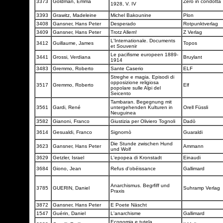
3373
Goldman, Emma
Zero in condotta
1928, V. IV
3393
Grawitz, Madeleine
Michel Bakounine
Plon
3408
Gansner, Hans Peter
Desperado
Rotpunktverlag
3409
Gansner, Hans Peter
Trotz Allem!
Z Verlag
L'Internationale. Documents
3412
Guillaume, James
Topos
et Souvenir
Le pacifisme europeen 1889-
3441
Grossi, Verdiana
Bruylant
1914
3483
Gremmo, Roberto
Sante Caserio
ELF
Streghe e magia. Episodi di
opposizione religiosa
3517
Gremmo, Roberto
Elf
popolare sulle Alpi del
Seicento
Tambaran. Begegnung mit
3561
Gardi, René
untergehenden Kulturen in
Orell Füssli
Neuguinea
3582
Gianoni, Franco
Giustizia per Oliviero Tognoli
Dadò
3614
Gesualdi, Franco
Signornò
Guaraldi
Die Stunde zwischen Hund
3623
Gansner, Hans Peter
Ammann
und Wolf
3629
Getzler, Israel
L'epopea di Kronstadt
Einaudi
3684
Giono, Jean
Refus d'obéissance
Gallimard
Anarchismus. Begrfiff und
3785
GUERIN, Daniel
Suhramp Verlag
Praxis
3872
Gansner, Hans Peter
E Poete Näscht
1547
Guérin, Daniel
L'anarchisme
Gallimard
Economia e tutela