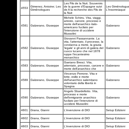
Les Fils de la Nuit. Souvenirs
Gimenez, Antoine; Les
de la guerre d'Espagne suivi
Les Giménologu
4553
Giménologues
de A la recherche des Fils de
L'Insomniaque
la Nuit
Michele Schirru. Vita, viaggi,
arresto, carcere, processo e
morte dell'anarchico italo-
4581
Galzerano, Giuseppe
Galzerano
americano fucilato per
l'intenzione di uccidere
Mussolini
Giovanni Passannante. La
vita, l'attentato, il processo, la
condanna a morte, la grazia
4582
Galzerano, Giuseppe
'legale' e gli anni di galera del
Galzerano
cuoco lucano che nel 1878
ruppe l'incantesimo
monarchico
Gaetano Bresci. Vita,
4583
Galzerano, Giuseppe
attentato, processo, carcere e
Galzerano
morte dell'anarchico che
Vincenzo Perrone. Vita e
lotte, esilio e morte
4589
Galzerano, Giuseppe
dell'anarchico salernitano
Galzerano
volontario della libertà in
Spagna
Angelo Sbardellotto. Vita,
processo e morte
4590
Galzerano, Giuseppe
dell'emigrante anarchico
Galzerano
fucilato per l'intenzione di
uccidere Mussolini
4601
Grana, Gianni
L'invenzione di DIO
Setup Edizioni
4602
Grana, Gianni
L'invenzione di DIO
Setup Edizioni
4603
Grana, Gianni
L'invenzione di DIO
Setup Edizioni