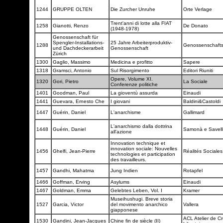
1244
GRUPPE OLTEN
Die Zurcher Unruhe
Orte Verlage
Trent'anni di lotte alla FIAT
1258
Gianotti, Renzo
De Donato
(1948-1978)
Genossenschaft für
Spengler-Installations-
25 Jahre Arbeiterproduktiv-
1288
Genossenschafts
und Dachdeckerarbeit
Genossenschaft
Zürich
1300
Gaglio, Massimo
Medicina e profitto
Sapere
1318
Gramsci, Antonio
Sul Risorgimento
Editori Riuniti
Opere, Volume XI.
1320
Gori, Pietro
La Sociale
Conferenze politiche
1401
Goodman, Paul
La gioventù assurda
Einaudi
1441
Guevara, Ernesto Che
I giovani
Baldini&Castoldi
1447
Guérin, Daniel
L'anarchisme
Gallimard
L'anarchismo dalla dottrina
1448
Guérin, Daniel
Samonà e Savell
all'azione
Innovation technique et
innovation sociale: Nouvelles
1456
Ghelfi, Jean-Pierre
Réalités Sociale
technologies et participation
des travailleurs.
1457
Gandhi, Mahatma
Jung Indien
Rotapfel
1466
Goffman, Erving
Asylums
Einaudi
1467
Goldman, Emma
Gelebtes Leben, Vol. I
Kramer
Museihushugi. Breve storia
1527
Garcia, Victor
del movimento anarchico
Vallera
giapponese
ACL Atelier de Cr
1530
Gandini, Jean-Jacques
Chine fin de siècle (II)