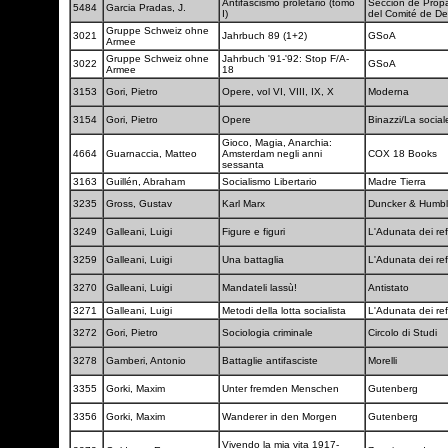
Antifascismo proletario (tomo
Seccion de Pro
5484
Garcia Pradas, J.
I)
del Comité de D
Gruppe Schweiz ohne
3021
Jahrbuch 89 (1+2)
GSoA
Armee
Gruppe Schweiz ohne
Jahrbuch '91-'92: Stop F/A-
3022
GSoA
Armee
18
3153
Gori, Pietro
Opere, vol VI, VIII, IX, X
Moderna
3154
Gori, Pietro
Opere
Binazzi/La socia
Gioco, Magia, Anarchia:
4664
Guarnaccia, Matteo
Amsterdam negli anni
COX 18 Books
sessanta
3163
Guillén, Abraham
Socialismo Libertario
Madre Tierra
3235
Gross, Gustav
Karl Marx
Duncker & Humb
3249
Galleani, Luigi
Figure e figuri
L'Adunata dei ref
3259
Galleani, Luigi
Una battaglia
L'Adunata dei ref
3270
Galleani, Luigi
Mandateli lassù!
Antistato
3271
Galleani, Luigi
Metodi della lotta socialista
L'Adunata dei ref
3272
Gori, Pietro
Sociologia criminale
Circolo di Studi
3278
Gamberi, Antonio
Battaglie antifasciste
Morelli
3355
Gorki, Maxim
Unter fremden Menschen
Gutenberg
3356
Gorki, Maxim
Wanderer in den Morgen
Gutenberg
Vivendo la mia vita 1917-