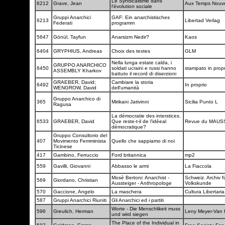
Le Syndicalisme dans
6212
Grave, Jean
Aux Temps Nou
l'évolution sociale
Gruppi Anarchici
GAF: Ein anarchistisches
6213
Libertad Verlag
Federati
programm
5647
Gönül, Tayfun
Anarsizm Nedir?
Kaos
6404
GRYPHIUS, Andreas
Choix des textes
GLM
Nella lunga estate calda, i
GRUPPO ANARCHICO
6450
soldati ucraini e russi hanno
stampato in prop
ASSEMBLY Kharkov
battuto il record di diserzioni
GRAEBER, David;
Cambiare la storia
6492
In proprio
WENGROW, David
dell'umanità
Gruppo Anarchico di
365
Mirikani Jativinni
Sicilia Punto L
Ragusa
La démocratie des interstices.
6533
GRAEBER, David
Que reste-t-il de l'idéeal
Revue du MAU
démocratique?
Gruppo Consultorio del
407
Movimento Femminista
Quello che sappiamo di noi
Ticinese
417
Gambino, Ferruccio
Ford britannica
mp2
559
Gavilli, Giovanni
Abbasso le armi
La Fiaccola
Mosè Bertoni: Anarchist -
Schweiz. Archiv f
569
Giordano, Christian
Aussteiger - Anthropologe
Volkskunde
570
Gaccione, Angelo
La maschera
Cultura Libertari
587
Gruppi Anarchici Riuniti
Gli Anarchici ed i partiti
Worte - Die Menschlikeit muss
596
Greulich, Herman
Leny Meyer-Van
und wird siegen
The Place of the Individual in