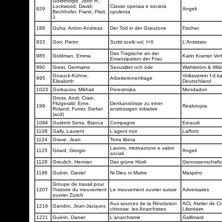
Goldthorpe, John H.;
Lockwood, David;
Classe operaia e società
929
Angeli
Bechhofer, Frank; Platt,
opulenta
J.
188
Guha, Anton-Andreas
Der Tod in der Grauzone
Fischer
933
Gori, Pietro
Scritti scelti vol. I+II
L'Antistato
Das Tragische an der
985
Goldman, Emma
Karin Kramer Ver
Emanzipation der Frau
990
Greer, Germaine
Sexualitet och öde
Wahlström & Wid
Gnauck-Kühne,
Volksverein f.d.ka
995
Arbeiterinnenfrage
Elisabeth
Deutschland
1023
Gorbaciov, Mikhail
Perestrojka
Mondadori
Gross, Andi; Crain,
Fitzgerald; Erne,
Denkanstösse zu einer
199
Realotopia
Roland; Furrer, Stefan
anstössigen initiative
(acd)
1094
Guidetti Serra, Bianca
Compagne
Einaudi
1108
Gally, Laurent
L'agent noir
Laffont
1124
Grave, Jean
Terra libera
Lavoro, motivazione e valori
1125
Girard, Giorgio
Angeli
sociali
1128
Greulich, Herman
Das grüne Hüsli
Genossenschaftd
1198
Guérin, Daniel
Ni Dieu ni Maitre
Maspéro
Groupe de travail pour
1207
l'histoire du mouvement
Le mouvement ouvrier suisse
Adversaires
ouvrier Zürich
Aux sources de la Révolution
ACL Atelier de Cr
1216
Gandini, Jean-Jacques
chinoise: les Anarchistes
Libertaire
1221
Guérin, Daniel
L'anarchisme
Gallimard