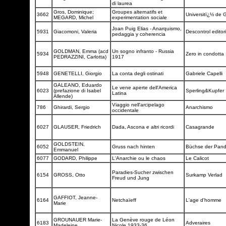
di laurea
Gros, Dominique;
Groupes alternatifs et
3662
Universitï¿½ de
MEGARD, Michel
experimentation sociale
Joan Puig Elias - Anarquismo,
5931
Giacomoni, Valeria
Descontrol editor
pedaggia y coherencia
GOLDMAN, Emma (acd
Un sogno infranto - Russia
5934
Zero in condotta
PEDRAZZINI, Carlotta)
1917
5948
GENETELLI, Giorgio
La conta degli ostinati
Gabriele Capelli
GALEANO, Eduardo
Le vene aperte dell'America
6023
(prefazione di Isabel
Sperling&Kupfer
Latina
Allende)
Viaggio nell'arcipelago
786
Ghirardi, Sergio
Anarchismo
occidentale
6027
GLAUSER, Friedrich
Dada, Ascona e altri ricordi
Casagrande
GOLDSTEIN,
6052
Gruss nach hinten
Büchse der Pan
Emmanuel
6077
GODARD, Philippe
L'Anarchie ou le chaos
Le Calicot
Paradies-Sucher zwischen
6154
GROSS, Otto
Surkamp Verlad
Freud und Jung
GAFFIOT, Jeanne-
6164
Netchaïeff
L'age d'homme
Marie
GROUNAUER Marie-
La Genève rouge de Léon
6183
Adveraires
Madeleine
Nicole 1933-36