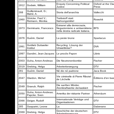
Enquiry Concerning Political
Oxford at the Cl
1912
Godwin, William
Justice
Press
Guilleminault, G.;
268
Storia dell'anarchia
Vallecchi
Mahé, A.
Göricke, Fred V.;
Treibstoff statt
1960
Rowohlt
Reimann, Monika
Nahrungsmittel
Estranei alla democrazia,
1973
Germinario, Francesco
Negazionismo e antisemitismo
BFS
nella destra radicale italiana.
1976
Guérin, Daniel
La peste brune
Spartacus
Gottlieb Duttweiler
Recycling: Lösung der
1991
DVA
Institut
Umweltkrise?
1997
Gandini, Jean-Jacques
Le procès Papon
Librio
2003
Guha, Anton-Andreas
Die Neutronenbombe
Fischer
2019
Grebing, Helga
Arbeiterbewegung
DTV
281
Guérin, Daniel
Né dio né padrone
Jaca Book
Vie criminelle di Pierre Ribotel
2047
Glardon, Michel
Éditions d'en ba
de Léchelle
Die sanften Mörder,
2049
Graeub, Ralph
Fischer
Atomkraftwerke demaskiert
Guha, Anton-Andreas;
2050
Amerika der riskante Partner
Athenäum
Papcke, Sven
Internationale Verträge und
2066
Geiger, Rudolf
DTV
Organisationen
285
Gasparini, Leone
La
Galzerano
Geschichte der deutschen
2069
Grebing, Helga
DTV
Arbeiterbewegung