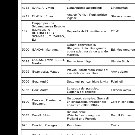
4938
GARCIA, Vivien
L'anarchisme aujourd'hui
L'Harmattan
Anarco Punk. Il Punk politico
4941
GLASPER, Ian
Shake edizioni
inglese
Gruppo per una
Svizzera senza Esercito
(SONEGO, G.;
167
Rapsodia dell'Antimilitarismo
GSsE
BOTTINELLI, G.;
SCHNEBLI, T.; ZARRO,
E.)
Gandhi commenta la
Bhagavad Gita. Una grande
5000
GANDHI, Mahatma
Ed. Mediterrane
opera spiegata da un grande
maestro.
GOESS, Franz / BEER,
5019
Prager Anschläge
Ullstein Buch
Manfred
Provos - Amsterdam 1960-67:
5055
Guarnaccia, Matteo
AAA edizioni
inizi della controcultura
5056
Gorz, André
Sette tesi per cambiare la vita
Feltrinelli
La strada del paradiso.
5066
Gorz, André
Edizioni lavoro
L'agonia del capitale
Un operaio semplice. Storia di
Gervasio, Gaetano e
5100
un sindacalista rivoluzionario
Zero in condotta
Giovanna
anarchico (1886-1964)
Die natürliche
5047
Gesell, Silvio
Wirtschaftsordunug durch
Rudolf Zitzmann
Freiland und Freigeld
698
Gurvitch, Georges
Proudhon
Guida