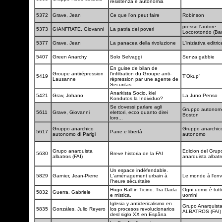
resistenza e autonomia
5372
Grave, Jean
Ce que l'on peut faire
Robinson
presso l'autore
5373
GIANFRATE, Giovanni
La patria dei poveri
Locorotondo (Bar
5377
Grave, Jean
La panacea della rivoluzione
L'iniziativa editri
5407
Green Anarchy
Solo Selvaggi
Senza gabbie
En guise de bilan de
Groupe antirépression
l'infiltration du Groupe anti-
5419
T'Okup'
Lausanne
répression par une agente de
Securitas
Anarkista Socio. kiel
5421
Grav, Johano
La Juno Penso
Kondutos la Individuo?
Se dovessi parlare agli
Gruppo autonom
5611
Grave, Giovanni
elettori, ecco quanto direi
Boston
loro...
Gruppo anarchico
Gruppo anarchic
5617
Pane e libertà
autonomo di Parigi
autonomo
Grupo anarquista
Edicion del Grup
5630
Breve historia de la FAI
albatros (FAI)
anarquista albatr
Un espace indéfendable.
5829
Garnier, Jean-Pierre
L'aménagement urbain à
Le monde à l'en
l'heure sécuritaire
Hugo Ball in Ticino. Tra Dada
Ogni uomo è tutti 
5832
Guerra, Gabriele
e mistica.
uomini
Iglesia y anticlericalismo en
Grupo Anarquist
5835
Gonzáles, Julio Reyero
los procesos revolucionarios
ALBATROS (FAI
desl siglo XX en Espãna