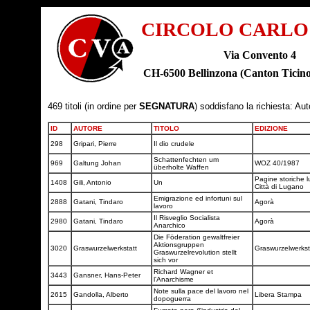
CIRCOLO CARLO
Via Convento 4
CH-6500 Bellinzona (Canton Tic
469 titoli (in ordine per
SEGNATURA
) soddisfano la richiesta: Au
ID
AUTORE
TITOLO
EDIZIONE
298
Gripari, Pierre
Il dio crudele
Schattenfechten um
969
Galtung Johan
WOZ 40/1987
überholte Waffen
Pagine storiche l
1408
Gili, Antonio
Un
Città di Lugano
Emigrazione ed infortuni sul
2888
Gatani, Tindaro
Agorà
lavoro
Il Risveglio Socialista
2980
Gatani, Tindaro
Agorà
Anarchico
Die Föderation gewaltfreier
Aktionsgruppen
3020
Graswurzelwerkstatt
Graswurzelwerkst
Graswurzelrevolution stellt
sich vor
Richard Wagner et
3443
Gansner, Hans-Peter
l'Anarchisme
Note sulla pace del lavoro nel
2615
Gandolla, Alberto
Libera Stampa
dopoguerra