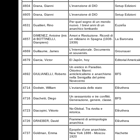
4604
Grana, Gianni
L'invenzione di DIO
Setup Edizioni
4605
Grana, Gianni
L'invenzione di DIO
Setup Edizioni
Per quel sogno di un mondo
4631
Gualtieri, Rino
nuovo. I brevi anni di un
Euzelìa
anarchico lombardo
GIMENEZ, Antoine (intr.
Amori e Rivoluzione. Ricordi di
4657
di BOTTINELLI,
un miliziano in Spagna (1936-
La Baronata
Gianpiero)
1939)
L'Internationale. Documents
4669
Guillaume, James
Grounauer
et souvenirs.
4679
Garcia, Victor
El Japón, hoy
Editorial America
Un eretico in Paradiso.
Ottorino Manni:
4692
GIULIANELLI, Roberto
anticlericalismo e anarchismo
BFS
nella Senigallia del primo
Novecento
4714
Godwin, William
L'eutanasia dello stato
Elèuthera
Un sessantotto e tre conflitti.
4716
Giachetti, Diego
BFS
Generazione, genere, classe.
No-Global. Tra rivolta e
4723
Giacopini, Vittorio
Elèuthera
retorica.
Frammenti di antropologia
4726
GRAEBER, David
Elèuthera
anarchica
Epopée d'une anarchiste.
4737
Goldman, Emma
New York 1886 - Moscou
Hachette
1920