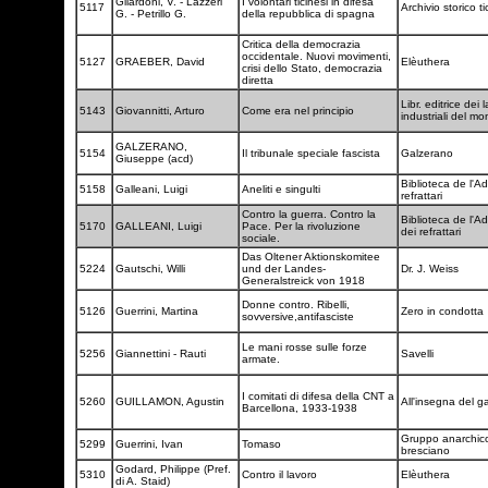
Gilardoni, V. - Lazzeri
I volontari ticinesi in difesa
5117
Archivio storico t
G. - Petrillo G.
della repubblica di spagna
Critica della democrazia
occidentale. Nuovi movimenti,
5127
GRAEBER, David
Elèuthera
crisi dello Stato, democrazia
diretta
Libr. editrice dei 
5143
Giovannitti, Arturo
Come era nel principio
industriali del 
GALZERANO,
5154
Il tribunale speciale fascista
Galzerano
Giuseppe (acd)
Biblioteca de l'A
5158
Galleani, Luigi
Aneliti e singulti
refrattari
Contro la guerra. Contro la
Biblioteca de l'
5170
GALLEANI, Luigi
Pace. Per la rivoluzione
dei refrattari
sociale.
Das Oltener Aktionskomitee
5224
Gautschi, Willi
und der Landes-
Dr. J. Weiss
Generalstreick von 1918
Donne contro. Ribelli,
5126
Guerrini, Martina
Zero in condotta
sovversive,antifasciste
Le mani rosse sulle forze
5256
Giannettini - Rauti
Savelli
armate.
I comitati di difesa della CNT a
5260
GUILLAMON, Agustin
All'insegna del g
Barcellona, 1933-1938
Gruppo anarchic
5299
Guerrini, Ivan
Tomaso
bresciano
Godard, Philippe (Pref.
5310
Contro il lavoro
Elèuthera
di A. Staid)