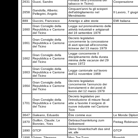
Fumata nera (l'industria del
2631
Guzzi, Sandro
Cooperazione
tabacco in Ticino)
Cinquant'anni fa gli scioperi
Gandolla, Alberto;
2658
dell'abbigliamento nel
Il Lavoro, 7 giu
Pellegrini, Angelo
Mendrisiotto
889
Guccini, Francesco
Amerigo e altre storie
EMI Italiana
Gran Consiglio della
Legge sul promovimento delle
1660
Repubblica e Cantone
attività industriali e artigianali
del Ticino
del 16 settembre 1976
Decreto legislativo
Gran Consiglio della
concernente la concessione
1661
Repubblica e Cantone
di aiuti speciali all'economia
del Ticino
ticinese del 13 marzo 1979
Legge concernente il
Gran Consiglio della
disciplinamento della durata
1662
Repubblica e Cantone
minima delle vacanze del 29
del Ticino
marzo 1972
Gran Consiglio della
Legge cantonale sul lavoro
1663
Repubblica e Cantone
dell'11 novembre 1968
del Ticino
Decreto legislativo
Gran Consiglio della
concernente l'annuncio dei
1664
Repubblica e Cantone
licenziamenti e dei posti di
del Ticino
lavoro del 12 marzo 1979
Decreto legislativo per
Gran Consiglio della
l'introduzione di misure fiscali
1701
Repubblica e Cantone
atte a favorire il sorgere di
del Ticino
nuove industrie nel Cantone
Ticin
3647
Galeano, Eduardo
Être comme eux
Le Monde Diplo
Guillon, Claude; Le
Gebrauchsanleitung zum
1870
Freitag Robinso
Bonniec, Yves
Selbstmord
Deine Gewerkschaft das sind
1890
GTCP
GTCP
wir, alle
1898
Grimm, Tilemann
Mao Tse-Tung
Rowohlt