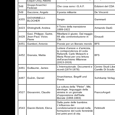
Esquit Choy, Alberto
Gruppi Anarchici
548
Che cosa sono i G.A.F.
Edizioni del CDA
Federati
549
Gaccione, Angelo
Il poeta militante
De Vincenti
GIOVANNELLI-
4355
Sergio
Gammarò
BLOCHER
Il Ticino della transizione
4423
Ghiringhelli, Andrea
Armando Dadò
1889-1922
Gavi, Philippe; Sartre,
Ribellarsi è giusto. Dal maggio
4428
Jean-Paul; Victor,
68 alla controrivoluzione in
Einaudi
Pierre
Cile
4451
Gamberi, Antonio
Poesie per un liberato mondo
BFS
Lettere d'amore e d'amicizia,
la corrispondenza di Leda
Rafanelli, Carlo Molaschi e
4452
Granata, Mattia
BFS
Maria Rossi per una lettura
dell'anarchismo Milanese
(1913-1919)
L'Internazionale. Documenti e
Centro Studi Liber
4461
Guillaume, James
ricordi (1874-1878)
Camillo Di Sciull
Anarchismus. Begriff und
4467
Guérin, Daniel
Suhrkamp Verla
Praxis
La cultura della "Plebe". Miti,
ideologie, linguaggio della
4527
Giovannini, Claudio
sinistra in un giornale
FrancoAngeli
d'opposizione dell'Italia
liberale (1868-1883)
Dalla parte delle bambine.
L'influenza dei
4543
Gianini Belotti, Elena
condizionamenti sociali nella
Feltrinelli
formazione del ruolo femminile
nei primi anni di vita