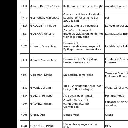
4748
García Rua, José Luis
Reflexiones para la accion (I)
Anselmo Lorenz
Caslano a sinistra. Storia del
4770
Gianferrari, Francesco
socialismo nel comune dal
PS
1920 a oggi
4824
GROLLET, Philippe
Laicità, utopia e necessità
L'Avvenire dei la
A través de la metralla.
4827
GUERRA, Armand
Escenas vividas en los frentes
La Malatesta Edit
y en la retroguardia
Historia del
4825
Gómez Casas, Juan
anarcosindicalismo español.
La Malatesta Edit
Epílogo hasta nuestros días
Historia de la FAI. Epílogo
Fundación Ansel
4818
Gómez Casas, Juan
hasta nuestros días
Lorenzo
Tierra de Fuego 
4687
Goldman, Emma
La palabra como arma
Malatesta Editori
TILT. Gedichte für Shure 545
4883
Gwerder, Urban
Walter Zürcher V
Unidyne III & Cullagen
4884
Godard, Philippe
Au travail les enfants!
Homnisphères
Camilo. Señor de la
Editorial de cienc
4904
GALVEZ, William
vanguardia [Camilo
sociales
Cienfuegos]
4908
Gross, Otto
Senza freni
Gratis
L'anarchia spiegata a mia
4936
GURRIERI, Pippo
BFS
figlia