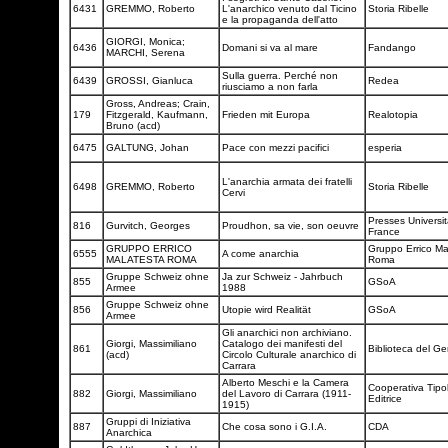
6431
GREMMO, Roberto
L'anarchico venuto dal Ticino
Storia Ribelle
e la propaganda dell'atto
GIORGI, Monica;
6436
Domani si va al mare
Fandango
MARCHI, Serena
Sulla guerra. Perché non
6439
GROSSI, Gianluca
Redea
riusciamo a non farla
Gross, Andreas; Crain,
179
Fitzgerald, Kaufmann,
Frieden mit Europa
Realotopia
Bruno (acd)
6475
GALTUNG, Johan
Pace con mezzi pacifici
esperia
L'anarchia armata dei fratelli
6498
GREMMO, Roberto
Storia Ribelle
Cervi
Presses Universit
816
Gurvitch, Georges
Proudhon, sa vie, son oeuvre
France
GRUPPO ERRICO
Gruppo Errico Ma
6555
A come anarchia
MALATESTA ROMA
Roma
Gruppe Schweiz ohne
Ja zur Schweiz - Jahrbuch
855
GSoA
Armee
1988
Gruppe Schweiz ohne
856
Utopie wird Realität
GSoA
Armee
Gli anarchici non archiviano.
Giorgi, Massimiliano
Catalogo dei manifesti del
861
Biblioteca del G
(acd)
Circolo Culturale anarchico di
Carrara
Alberto Meschi e la Camera
Cooperativa Tipol
882
Giorgi, Massimiliano
del Lavoro di Carrara (1911-
Editrice
1915)
Gruppi di Iniziativa
887
Che cosa sono i G.I.A.
CDA
Anarchica