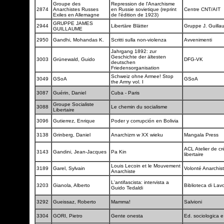
Groupe des
Repression de l'Anarchisme
2874
Anarchistes Russes
en Russie sovietique (reprint
Centre CNT/AIT
Exiles en Allemagne
de l'édition de 1923)
GRUPPE JAMES
2944
Libertäre Blätter
Gruppe J. Guill
GUILLAUME
2950
Gandhi, Mohandas K.
Scritti sulla non-violenza
Avvenimenti
Jahrgang 1892: zur
Geschichte der ältesten
3003
Grünewald, Guido
DFG-VK
deutschen
Friedensorganisation
Schweiz ohne Armee! Stop
3049
GSoA
GSoA
the Army vol. I
3087
Guérin, Daniel
Cuba - Paris
Groupe Socialiste
3088
Le chemin du socialisme
Libertaire
3096
Gutierrez, Enrique
Poder y corrupción en Bolivia
3138
Grinberg, Daniel
Anarchizm w XX wieku
Mangala Press
ACL Atelier de cr
3143
Gandini, Jean-Jacques
Pa Kin
libertaire
Louis Lecoin et le Mouvement
3189
Garel, Sylvain
Volonté Anarchis
Anarchiste
L'antifascista: intervista a
3203
Gianola, Alberto
Biblioteca di Lav
Guido Tedaldi
3292
Gueissaz, Roberto
Mamma!
Salvioni
3304
GORI, Pietro
Gente onesta
Ed. sociologica e 