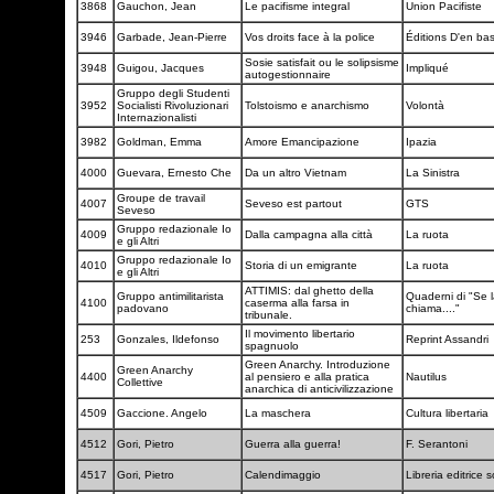
3868
Gauchon, Jean
Le pacifisme integral
Union Pacifiste
3946
Garbade, Jean-Pierre
Vos droits face à la police
Éditions D'en ba
Sosie satisfait ou le solipsisme
3948
Guigou, Jacques
Impliqué
autogestionnaire
Gruppo degli Studenti
3952
Socialisti Rivoluzionari
Tolstoismo e anarchismo
Volontà
Internazionalisti
3982
Goldman, Emma
Amore Emancipazione
Ipazia
4000
Guevara, Ernesto Che
Da un altro Vietnam
La Sinistra
Groupe de travail
4007
Seveso est partout
GTS
Seveso
Gruppo redazionale Io
4009
Dalla campagna alla città
La ruota
e gli Altri
Gruppo redazionale Io
4010
Storia di un emigrante
La ruota
e gli Altri
ATTIMIS: dal ghetto della
Gruppo antimilitarista
Quaderni di "Se l
4100
caserma alla farsa in
padovano
chiama...."
tribunale.
Il movimento libertario
253
Gonzales, Ildefonso
Reprint Assandri
spagnuolo
Green Anarchy. Introduzione
Green Anarchy
4400
al pensiero e alla pratica
Nautilus
Collettive
anarchica di anticivilizzazione
4509
Gaccione. Angelo
La maschera
Cultura libertaria
4512
Gori, Pietro
Guerra alla guerra!
F. Serantoni
4517
Gori, Pietro
Calendimaggio
Libreria editrice 