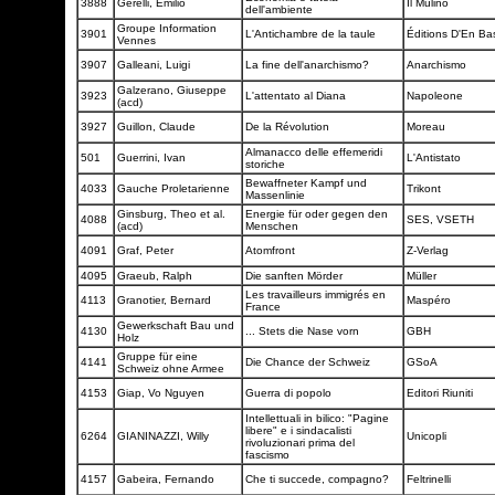
3888
Gerelli, Emilio
Il Mulino
dell'ambiente
Groupe Information
3901
L'Antichambre de la taule
Éditions D'En B
Vennes
3907
Galleani, Luigi
La fine dell'anarchismo?
Anarchismo
Galzerano, Giuseppe
3923
L'attentato al Diana
Napoleone
(acd)
3927
Guillon, Claude
De la Révolution
Moreau
Almanacco delle effemeridi
501
Guerrini, Ivan
L'Antistato
storiche
Bewaffneter Kampf und
4033
Gauche Proletarienne
Trikont
Massenlinie
Ginsburg, Theo et al.
Energie für oder gegen den
4088
SES, VSETH
(acd)
Menschen
4091
Graf, Peter
Atomfront
Z-Verlag
4095
Graeub, Ralph
Die sanften Mörder
Müller
Les travailleurs immigrés en
4113
Granotier, Bernard
Maspéro
France
Gewerkschaft Bau und
4130
... Stets die Nase vorn
GBH
Holz
Gruppe für eine
4141
Die Chance der Schweiz
GSoA
Schweiz ohne Armee
4153
Giap, Vo Nguyen
Guerra di popolo
Editori Riuniti
Intellettuali in bilico: "Pagine
libere" e i sindacalisti
6264
GIANINAZZI, Willy
Unicopli
rivoluzionari prima del
fascismo
4157
Gabeira, Fernando
Che ti succede, compagno?
Feltrinelli