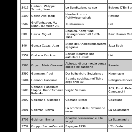
Garbani, Philippe;
2417
Le Syndicalisme suisse
Éditions D'En B
Schmid, Jean
Handlexikon zur
2490
Görlitz, Axel (acd)
Rowohlt
Politikwissenschaft
Greiffenhagen, M.;
2502
Totalitarismus
List
Kühnl, R.; Müller, J.B.
Spanien, Kampf und
339
Garcia, Miguel
Gefangenenschaft 1939-
Karin Kramer Ver
1969
Storia dell'Anarcosindacalismo
346
Gomez Casas, Juan
Jaca Book
spagnolo
Soziale Kontrolle und
2557
Graf von Krockow
List
autoritäre Gewalt
Abbozzo di una morale senza
1563
Guyau, Maria Giovanni
Paravia
obbligo né sanzione
2595
Gartmann, Paul
Der freiheitliche Sozialismus
Hauenstein
Il partito socialista nel Ticino
2604
Genasci, Pasquale
Pellegrini-Caneva
degli anni '40
Genasci, Pasquale;
ACP, Fond. Pelleg
2606
Stoppa, Bruno;Schärer,
Virgilio Verdaro
Canevascini
Rolando
2692
Galzerano, Giuseppe
Gaetano Bresci
Galzerano
La sconfitta della Rivoluzione
2691
Goldman, Emma
La Salamandra
russa
Anarchia femminismo e altri
2707
Goldman, Emma
La Salamandra
saggi
2732
Gruppo Sacco-Vanzetti
Espagne 1936
L'Entr'aide