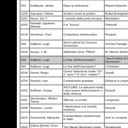
532
Guillaume, James
Dopo la rivoluzione
Reprint Assandri
4165
Giacopini, Vittorio
Scrittori contro la politica
Bollati Boringhier
4181
Gross, Jan T.
I carnefici della porta accanto
Mondadori
Grimaldi, Ugoberto
4205
Il re "buono"
Feltrinelli
Alfassio
4219
Goodman, Paul
Compulsory miseducation
Penguin
Alcuni articoli da Cronaca
538
Galleani, Luigi
Archivio Famiglia
Sovversiva
4234
Guyau, J. M.
Sittlichkeit ohne "Pflicht"
Dr. Werner Klink
"Vecchi lettori di
539
Galleani, Luigi
La fine dell'Anarchismo?
Sovversiva"
540
Galleani, Luigi
La fine dell'Anarchismo?
L'Antistato
Contro l'istituzione totale. Chi
4249
Gentis, Roger
Savelli
è "sano"? E chi è "malato"?
4250
Guerrini, Ivan
Commentario popolare
Edizione in propr
ASYLUMS. Le istituzioni totali:
4252
Goffman, Erving
i meccanismi dell'esclusione e
Einaudi
della violenza
Glucksmann, Wolton
4291
Silenzio, si uccide
Longanesi
Thierry
L'illusionismo e la società
4298
Golmann, Lucien
Einaudi
moderna
Il sindacalismo rivoluzionario
4320
Giovannetti, Alibrando
Zero in condotta
in Italia
Gàlvez Borrell, Victor;
4343
The Mayan Movement today
Serviprensa