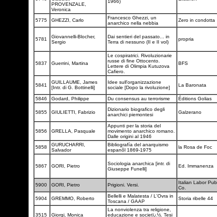
1966)
PROVENZALE,
Veronica
Francesco Ghezzi, un
5775
GHEZZI, Carlo
Zero in condotta
anarchico nella nebbia
Giovannelli-Blocher,
Dai sentieri del passato... in
5781
propria
Sergio
Terra di nessuno (II e II vol)
Le cospiratrici. Rivoluzionarie
russe di fine Ottocento.
5837
Guerrini, Martina
BFS
Lettere di Olimpia Kutuzova
Cafiero.
GUILLAUME, James
Idee sull'organizzazione
5841
La Baronata
[Intr. di G. Bottinelli]
sociale [Dopo la rivoluzione]
5846
Godard, Philippe
Du consensus au terrorisme
Éditions Golias
Dizionario biografico degli
5855
GIULIETTI, Fabrizio
Galzerano
anarchici piemontesi
Appunti per la storia del
5856
GRELLA, Pasquale
movimento anarchico romano.
Dalle origini al 1946
GURUCHARRI,
Bibliografía del anarquismo
5858
la Rosa de Foc
Salvador
espanõl 1869-1975
Sociologia anarchica [intr. di
5867
GORI, Pietro
Ed. Immanenza
Giuseppe Funelli]
Italian Labor Pub
5900
GORI, Pietro
Prigioni. Versi.
Co.
Bellelli e Malatesta / L'Ovra in
5904
GREMMO, Roberto
Storia ribelle 44
Toscana / GAAP
La nonviolenza tra religione,
3515
Giorgi, Monica
educazione e societï¿½. Tesi