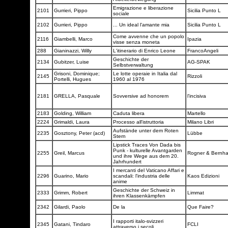
Emigrazione e liberazione
2101
Gurrieri, Pippo
Sicilia Punto L
sociale
2102
Gurrieri, Pippo
... Un ideal l'amante mia
Sicilia Punto L
Come avvenne che un popolo
2116
Giambelli, Marco
Ipazia
visse senza moneta
288
Gianinazzi, Willy
L'itinerario di Enrico Leone
FrancoAngeli
Geschichte der
2134
Gubitzer, Luise
AG-SPAK
Selbstverwaltung
Grisoni, Dominique;
Le lotte operaie in Italia dal
2145
Rizzoli
Portelli, Hugues
1960 al 1976
2181
GRELLA, Pasquale
Sovversive ad honorem
l'incisiva
2183
Golding, William
Caduta libera
Martello
2224
Grimaldi, Laura
Processo all'istruttoria
Milano Libri
Aufstände unter dem Roten
2235
Gosztony, Peter (acd)
Lübbe
Stern
Lipstick Traces Von Dada bis
Punk - kulturelle Avantgarden
2255
Greil, Marcus
Rogner & Bernh
und ihre Wege aus dem 20.
Jahrhundert
I mercanti del Vaticano Affari e
2296
Guarino, Mario
scandali: l'industria delle
Kaos Edizioni
anime
Geschichte der Schweiz in
2333
Grimm, Robert
Limmat
ihren Klassenkämpfen
2342
Gilardi, Paolo
De la
Que Faire?
I rapporti italo-svizzeri
2345
Gatani, Tindaro
FCLI
attraverso i secoli