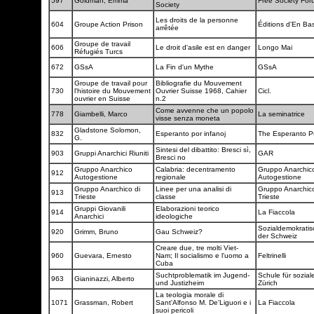
597
Goldman, Emma
Free Society Fo
Society
Les droits de la personne
604
Groupe Action Prison
Éditions d'En Ba
arrêtée
Groupe de travail
606
Le droit d'asile est en danger
Longo Mai
Réfugiés Turcs
672
GSsA
La Fin d'un Mythe
GSsA
Groupe de travail pour
Bibliografie du Mouvement
730
l'histoire du Mouvement
Ouvrier Suisse 1968, Cahier
Cicl.
ouvrier en Suisse
n.2
Come avvenne che un popolo
778
Giambelli, Marco
La seminatrice
visse senza moneta
Gladstone Solomon,
832
Esperanto por infanoj
The Esperanto P
G.
Sintesi del dibattito: Bresci sì,
903
Gruppi Anarchici Riuniti
GAR
Bresci no
Gruppo Anarchico
Calabria: decentramento
Gruppo Anarchic
912
Autogestione
regionale
Autogestione
Gruppo Anarchico di
Linee per una analisi di
Gruppo Anarchico
913
Trieste
classe
Trieste
Gruppi Giovanili
Elaborazioni teorico
914
La Fiaccola
Anarchici
ideologiche
Sozialdemokratis
920
Grimm, Bruno
Gau Schweiz?
der Schweiz
Creare due, tre molti Viet-
960
Guevara, Ernesto
Nam; Il socialismo e l'uomo a
Feltrinelli
Cuba
Suchtproblematik im Jugend-
Schule für soziale
963
Gianinazzi, Alberto
und Justizheim
Zürich
La teologia morale di
1071
Grassman, Robert
Sant'Alfonso M. De'Liguori e i
La Fiaccola
suoi pericoli