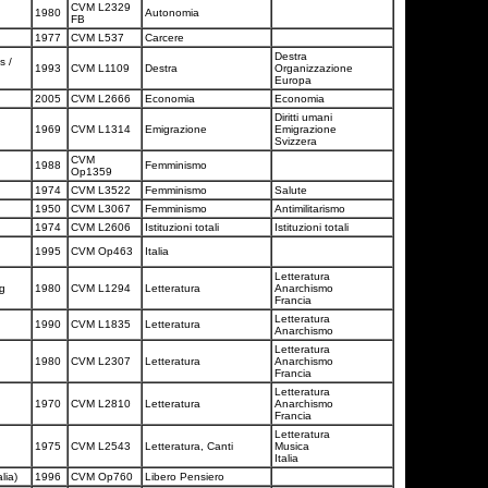
CVM L2329
1980
Autonomia
FB
1977
CVM L537
Carcere
Destra
s /
1993
CVM L1109
Destra
Organizzazione
Europa
2005
CVM L2666
Economia
Economia
Diritti umani
1969
CVM L1314
Emigrazione
Emigrazione
Svizzera
CVM
e
1988
Femminismo
Op1359
1974
CVM L3522
Femminismo
Salute
1950
CVM L3067
Femminismo
Antimilitarismo
1974
CVM L2606
Istituzioni totali
Istituzioni totali
a
1995
CVM Op463
Italia
Letteratura
rg
1980
CVM L1294
Letteratura
Anarchismo
Francia
Letteratura
1990
CVM L1835
Letteratura
Anarchismo
Letteratura
1980
CVM L2307
Letteratura
Anarchismo
Francia
Letteratura
1970
CVM L2810
Letteratura
Anarchismo
Francia
Letteratura
1975
CVM L2543
Letteratura, Canti
Musica
Italia
alia)
1996
CVM Op760
Libero Pensiero