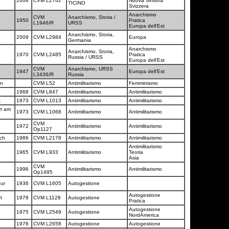
o
2004
CVM L2762
Nuova Sinistra
TICINO
Svizzera
Anarchismo
CVM
Anarchismo, Storia /
1950
Pratica
L1946/R
URSS
Europa dell'Est
Anarchismo, Storia,
2009
CVM L2984
Europa
Germania
Anarchismo
Anarchismo, Storia,
1970
CVM L2485
Pratica
Russia / URSS
Europa dell'Est
CVM
Anarchismo, URSS
1947
Europa dell'Est
L3436/R
Russia
en
CVM L52
Antimilitarismo
Femminismo
a
1968
CVM L847
Antimilitarismo
Antimilitarismo
k
1973
CVM L1013
Antimilitarismo
Antimilitarismo
rt am
1973
CVM L1068
Antimilitarismo
Antimilitarismo
CVM
1972
Antimilitarismo
Antimilitarismo
Op1127
ch
1986
CVM L2178
Antimilitarismo
Antimilitarismo
Antimilitarismo
n
1965
CVM L933
Antimilitarismo
Teoria
Asia
CVM
1996
Antimilitarismo
Antimilitarismo
Op1495
hur
1936
CVM L1605
Autogestione
Autogestione
rt
1978
CVM L1128
Autogestione
Pratica
Autogestione
1975
CVM L2549
Autogestione
NordAmerica
1976
CVM L2658
Autogestione
Autogestione