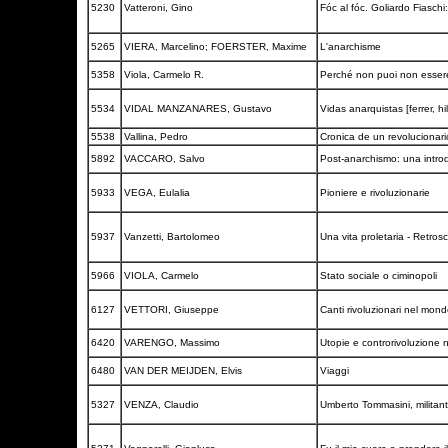
5230
Vatteroni, Gino
Fóc al fóc. Goliardo Fiaschi
5265
VIERA, Marcelino; FOERSTER, Maxime
L'anarchisme
5358
Viola, Carmelo R.
Perché non puoi non essere
5534
VIDAL MANZANARES, Gustavo
Vidas anarquistas [ferrer, hi
5538
Vallina, Pedro
Cronica de un revolucionari
5892
VACCARO, Salvo
Post-anarchismo: una intr
5933
VEGA, Eulalia
Pioniere e rivoluzionarie
5937
Vanzetti, Bartolomeo
Una vita proletaria - Retro
5966
VIOLA, Carmelo
Stato sociale o ciminopoli
6127
VETTORI, Giuseppe
Canti rivoluzionari nel mon
6420
VARENGO, Massimo
Utopie e controrivoluzione
6480
VAN DER MEIJDEN, Elvis
Viaggi
5327
VENZA, Claudio
Umberto Tommasini, militan