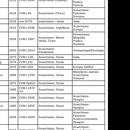
2013
CVM L3340
Anarchismo (Caserio)
Pratica
Francia
Anarchismo
o
2018
CVM L44
Anarchismo (Ticino)
Fascismo
Svizzera
2018
cvm l3750
anarchismo / storia
Italia
Anarchismo
2015
CVM L3538
Anarchismo, Inghilterra
Europa
Femminismo
Anarchismo, Monte
Biografia
o
2009
CVM L3587
Verità, Ticino
Pratica
Svizzera
Anarchismo,
2002
CVM L3313
Antropologia/Etnologia
Primitivismo
1975
CVM L139
Anarchismo, Storia
Italia
rg
1976
CVM L311
Anarchismo, Storia
1976
CVM L454
Anarchismo, Storia
Europa dell'Est
Movimento operaio
ne
1988
CVM L1258
Anarchismo, Storia
Anarchismo
Svizzera
1973
CVM Op822
Anarchismo, Storia
CVM L1970
1989
Anarchismo, Storia
I+II
Anarchismo
1996
CVM L2638
Anarchismo, Storia
Spagna
Anarchismo
ona
1964
CVM L2855
Anarchismo, Storia
Spagna
Anarchismo
Fascismo
2009
CVM L3009
Anarchismo, Storia
Anarcocomunismo
Spagna
Anarchismo
Anarchismo, Storia -