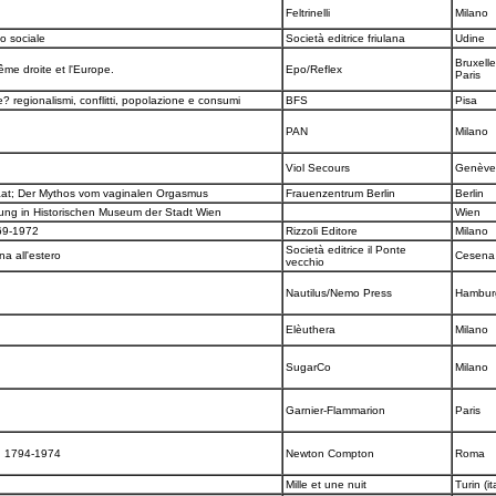
Feltrinelli
Milano
o sociale
Società editrice friulana
Udine
Bruxelle
rême droite et l'Europe.
Epo/Reflex
Paris
e? regionalismi, conflitti, popolazione e consumi
BFS
Pisa
PAN
Milano
Viol Secours
Genèv
aat; Der Mythos vom vaginalen Orgasmus
Frauenzentrum Berlin
Berlin
ung in Historischen Museum der Stadt Wien
Wien
1969-1972
Rizzoli Editore
Milano
Società editrice il Ponte
na all'estero
Cesen
vecchio
Nautilus/Nemo Press
Hambu
Elèuthera
Milano
SugarCo
Milano
Garnier-Flammarion
Paris
ta, 1794-1974
Newton Compton
Roma
Mille et une nuit
Turin (it