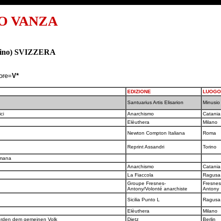
O VANZA
icino) SVIZZERA
tore=
V*
EDIZIONE
LUOGO
Santuarius Artis Elisarion
Minusi
ici
Anarchismo
Catani
Elèuthera
Milano
Newton Compton Italiana
Roma
Reprint Assandri
Torino
umana
Anarchismo
Catani
La Fiaccola
Ragus
Groupe Fresnes-
Fresnes
Antony/Volonté anarchiste
Antony
Sicilia Punto L
Ragus
Elèuthera
Milano
werden dem gemeinen Volk
Dietz
Berlin