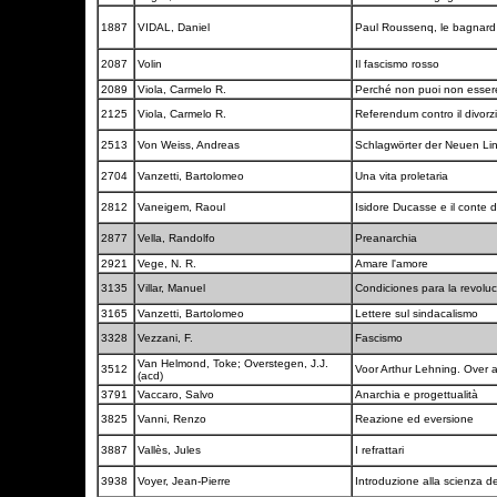
1887
VIDAL, Daniel
Paul Roussenq, le bagnard 
2087
Volin
Il fascismo rosso
2089
Viola, Carmelo R.
Perché non puoi non essere 
2125
Viola, Carmelo R.
Referendum contro il divorz
2513
Von Weiss, Andreas
Schlagwörter der Neuen Li
2704
Vanzetti, Bartolomeo
Una vita proletaria
2812
Vaneigem, Raoul
Isidore Ducasse e il conte 
2877
Vella, Randolfo
Preanarchia
2921
Vege, N. R.
Amare l'amore
3135
Villar, Manuel
Condiciones para la revolu
3165
Vanzetti, Bartolomeo
Lettere sul sindacalismo
3328
Vezzani, F.
Fascismo
Van Helmond, Toke; Overstegen, J.J.
3512
Voor Arthur Lehning. Over 
(acd)
3791
Vaccaro, Salvo
Anarchia e progettualità
3825
Vanni, Renzo
Reazione ed eversione
3887
Vallès, Jules
I refrattari
3938
Voyer, Jean-Pierre
Introduzione alla scienza de