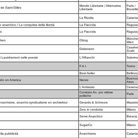
Monde Libertaire / Alternative
Paris /
de Saint-Gilles
Libertaire
Bruxell
La Rivolta
Catani
anarchico / La conquista della libertà
La Fiaccola
Ragus
io
La Fiaccola
Ragus
Münche
nken
Olzog
Wien
Casalve
Galzerano
Scalo
di Lautréamont nelle poesie
L'Affranchi
Salorin
F.A.I.
Torino
Best-Seller
Bellinz
Buenos
ción en America
Nervio
Aires
L'Antistato
Cesen
Comitato An. pro vittime
Paris
politiche
anarchisme, anarcho-syndicalisme en architektur
Gerards & Schreurs
Maastri
Zero in condotta
Milano
Seme Anarchico
Brescia
SugarCo
Milano
lla pubblicità
Anarchismo
Catani