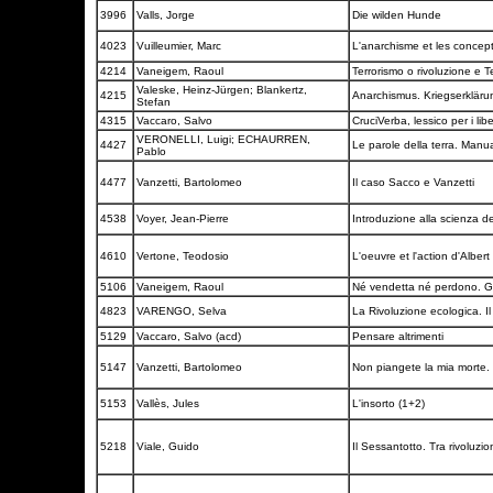
3996
Valls, Jorge
Die wilden Hunde
4023
Vuilleumier, Marc
L'anarchisme et les concept
4214
Vaneigem, Raoul
Terrorismo o rivoluzione e Te
Valeske, Heinz-Jürgen; Blankertz,
4215
Anarchismus. Kriegserklär
Stefan
4315
Vaccaro, Salvo
CruciVerba, lessico per i lib
VERONELLI, Luigi; ECHAURREN,
4427
Le parole della terra. Manua
Pablo
4477
Vanzetti, Bartolomeo
Il caso Sacco e Vanzetti
4538
Voyer, Jean-Pierre
Introduzione alla scienza de
4610
Vertone, Teodosio
L'oeuvre et l'action d'Alber
5106
Vaneigem, Raoul
Né vendetta né perdono. Giu
4823
VARENGO, Selva
La Rivoluzione ecologica. I
5129
Vaccaro, Salvo (acd)
Pensare altrimenti
5147
Vanzetti, Bartolomeo
Non piangete la mia morte. L
5153
Vallès, Jules
L'insorto (1+2)
5218
Viale, Guido
Il Sessantotto. Tra rivoluzi