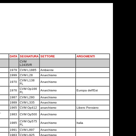
DATA
SEGNATURA
SETTORE
ARGOMENTI
CVM
o
L2435/R
a
1979
CVM L1885
Ambiente
1999
CVM L28
Anarchismo
CVM L138
1970
Anarchismo
FL
CVM Op166
1976
Anarchismo
Europa dell'Est
FL
1987
CVM L280
Anarchismo
a
1989
CVM L335
Anarchismo
a
1965
CVM Op412
anarchismo
Libero Pensiero
-
1983
CVM Op500
Anarchismo
CVM Op575
a
1985
Anarchismo
Italia
FL
1991
CVM L897
Anarchismo
1983
CVM L925
Anarchismo