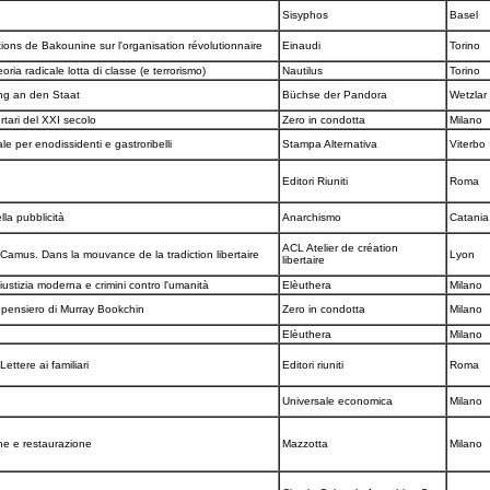
Sisyphos
Basel
ions de Bakounine sur l'organisation révolutionnaire
Einaudi
Torino
oria radicale lotta di classe (e terrorismo)
Nautilus
Torino
ung an den Staat
Büchse der Pandora
Wetzlar
ertari del XXI secolo
Zero in condotta
Milano
le per enodissidenti e gastroribelli
Stampa Alternativa
Viterbo
Editori Riuniti
Roma
lla pubblicità
Anarchismo
Catani
ACL Atelier de création
t Camus. Dans la mouvance de la tradiction libertaire
Lyon
libertaire
stizia moderna e crimini contro l'umanità
Elèuthera
Milano
l pensiero di Murray Bookchin
Zero in condotta
Milano
Elèuthera
Milano
ettere ai familiari
Editori riuniti
Roma
Universale economica
Milano
one e restaurazione
Mazzotta
Milano