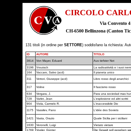
CIRCOLO CARL
Via Convento 4
CH-6500 Bellinzona (Canton T
131 titoli (in ordine per
SETTORE
) soddisfano la richiesta: Au
ID
AUTORE
TITOLO
3814
Von Mayer, Eduard
Aus tiefster Not
3196
Vroutsch
La radioattività e i suoi nem
164
Vaccaro, Salvo (acd)
Il pianeta unico
311
Vettori, Giuseppe (acd)
Libro rosso degli anarchici
317
Voline
Il fascismo rosso
634
Vergara, J.
Para una sociedad mas h
728
Varlet, Jean
L'esplosione ed altri scritti
904
Viola, Carmelo R.
L'inaccessibile Dio
1175
Vassilev, Pano
L'idée des Soviets
1421
Vasta, Orazio
Quale Sicilia per i siciliani
1630
Veronelli, Luigi
Vietato vietare
1769
Vogler, Günter
Die Gewalt soll gegeben 