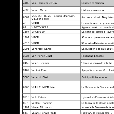
4189
Valot, Thérèse et Guy
Lourdes et l'illusion
4293
Verret, Michel
L'ateismo moderno
VON DER HEYDT, Eduard (Mühsam,
6062
Ascona und sein Berg Mont
Glauser e altri)
40
VPOD
La condizione del persona
92
VSGT/VSKPS
Agente tecnico di materie s
1654
VPOD/SSP
La carta sul tempo di lavor
1707
VPOD
90 anni di presenza sindac
4013
VPOD
50 annés d'histoire fédérat
2995
Veneruso, Danilo
La questione sociale 1814
3236
Von Plener, Ernst
Ferdinand Lassalle
3459
Volpe, Peppino
"Tanto va il cavallo all'erba.
3469
Venturi, Franco
Il populismo russo (3 volumi
5088
Venanzi, Flavio
Scritti politici e letterari
6268
VUILLEUMIER, Marc
La Suisse et la Commune d
3915
Violi, Patrizia
I giornali dell'estrema sinist
897
Veblen, Thorstein
La teoria della classe agiat
1992
Vilmar, Fritz (acd)
Industrielle Demokratie in
641
Varani, Renato (acd)
Proletari, se voi sapeste...