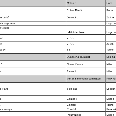
Maloine
Paris
Editori Riuniti
Roma
e Verità
Die Arche
Zurigo
le insegnante
Lugan
intetiche
o
I diritti del lavoro
Lugan
ale
VPOD
ive
VPOD
Zürich
-1914
SEI
Torino
Duncker & Humblot
Leipzig
.."
Nuova Scena
Milano
)
Einaudi
Milano
Venanzi memorial committee
New Yo
e Paris
d'en bas
Losan
ra
Garzanti
Milano
a
Einaudi
Torino
 Westeuropa
Rowohlt
Reinbe
Insurrezione
Milano