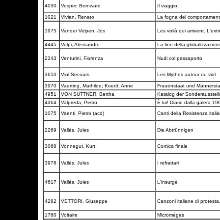
4030
Vesper, Bernward
Il viaggio
1021
Vivian, Renato
La fogna del comportament
1975
Vander Velpen, Jos
Les voilà qui arrivent. L'ext
4445
Volpi, Alessandro
La fine della globalizzazion
2343
Venturini, Fiorenza
Nudi col passaporto
3650
Viol Secours
Les Mythes autour du viol
3970
Vaerting, Mathilde; Koedt, Anne
Frauenstaat und Männerst
4951
VON SUTTNER, Bertha
Katalog der Sonderausstell
4364
Valpreda, Pietro
È lui! Diario dalla galera 
1075
Vaenti, Pietro (acd)
Canti della Resistenza italia
2269
Vallès, Jules
Die Abtrünnigen
3068
Vonnegut, Kurt
Comica finale
3978
Vallès, Jules
I refrattari
4617
Vallès, Jules
L'insurgé
4282
VETTORI, Giuseppe
Canzoni italiane di protes
1780
Voltaire
Micromégas