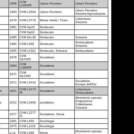
CVM
1958
Libero Pensiero
Libero Pensiero
L2450/R
Libero Pensiero
1963
CVM L2554
Libero Pensiero
Ateismo/Agnosticismo
Letteratura
1979
CVM L3778
Monte Verità / Ticino
Svizzera
o
1981
CVM Op24
Sindacato
CVM Op62
Sindacato
o
1985
CVM Doc38
Sindacato
Svizzera
Sindacalismo
1980
CVM L906
Sindacato
Svizzera
1955
CVM L2321
Sindacato, Svizzera
Sindacalismo
CVM
1978
Socialismo
Op1083
CVM
1884
Socialismo
L1898/R
CVM
1971
Socialismo
Op1300
Socialismo
1972
CVM L2016
Socialismo
Europa dell'Est
CVM L3173
Letteratura
rk
1921
Socialismo
/R
Sindacalismo
Movimento operaio
Emigrazione
na
2022
CVM L2408
socialismo
Collettivismo
Svizzera
CVM L2277
1977
Socialismo, Storia
FL
1981
CVM L450
Sociologia
k
1975
CVM L1126
Sociologia
Movimento operaio
s.i.d.
CVM L286
Storia