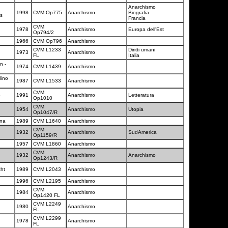
Anarchismo
1998
CVM Op775
Anarchismo
Biografia
es
Francia
CVM
a
1978
Anarchismo
Europa dell'Est
Op794/2
a
1966
CVM Op796
Anarchismo
CVM L1233
Diritti umani
a
1973
Anarchismo
FL
Italia
n -
1974
CVM L1439
Anarchismo
lino
1987
CVM L1533
Anarchismo
CVM
o
1991
Anarchismo
Letteratura
Op1010
CVM
1954
Anarchismo
Utopia
Op1047/R
ona
1989
CVM L1640
Anarchismo
CVM
1932
Anarchismo
SudAmerica
Op1159/R
a
1957
CVM L1860
Anarchismo
CVM
1932
Anarchismo
Anarchismo
Op1243/R
cht
1989
CVM L2043
Anarchismo
1996
CVM L2195
Anarchismo
CVM
1984
Anarchismo
Op1420 FL
CVM L2249
1980
Anarchismo
FL
CVM L2299
a
1978
Anarchismo
FL