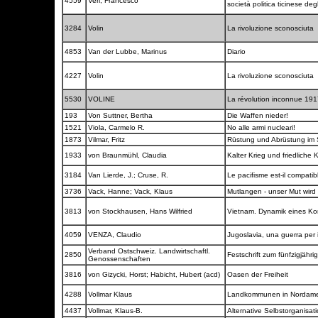
4559
Veri, Francesco
società politica ticinese deg
3284
Volin
La rivoluzione sconosciuta
4853
Van der Lubbe, Marinus
Diario
4227
Volin
La rivoluzione sconosciuta
5530
VOLINE
La révolution inconnue 19
193
Von Suttner, Bertha
Die Waffen nieder!
1521
Viola, Carmelo R.
No alle armi nucleari!
1873
Vilmar, Fritz
Rüstung und Abrüstung im 
1933
von Braunmühl, Claudia
Kalter Krieg und friedliche
3184
Van Lierde, J.; Cruse, R.
Le pacifisme est-il compati
3736
Vack, Hanne; Vack, Klaus
Mutlangen - unser Mut wird
3813
von Stockhausen, Hans Wilfried
Vietnam. Dynamik eines Kon
4059
VENZA, Claudio
Jugoslavia, una guerra per 
Verband Ostschweiz. Landwirtschaftl.
2850
Festschrift zum fünfzigjäh
Genossenschaften
3816
von Gizycki, Horst; Habicht, Hubert (acd)
Oasen der Freiheit
4288
Vollmar Klaus
Landkommunen in Nordame
4437
Vollmar, Klaus-B.
Alternative Selbstorganisa