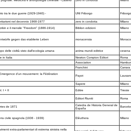
l pugnale. Medicina e antropologia criminale - Caserio
Zero in condotta
Milano
tario tra le due guerre (1929-1940) -
UNI Friborgo
Friborg
toritarismi nel decennio 1968-1977
zero in condotta
Milano
otkin e il mensile "Freedom" (1886-1914)
Biblion edizioni
Milano
Entwürfe gegen das etablierte Leben
monacensia
Monac
ppo delle civiltà visto dall'ecologia umana
anima mundi editrice
cesena
e in Italia
Newton Compton Editori
Roma
n
Association
Hambu
Franchini
Carrara
 Emergence d'un mouvement: la Fédération
Payot
Lausan
Sapere
Milano
. I + II
Editre
Trieste
Editori Riuniti
Roma
Catedra de Historia General de
ortes de 1871
Barcel
España
rra civile spagnola (1936 - 1939)
Elèuthera
Milano
menti extra-parlamentari di estrema sinistra nella