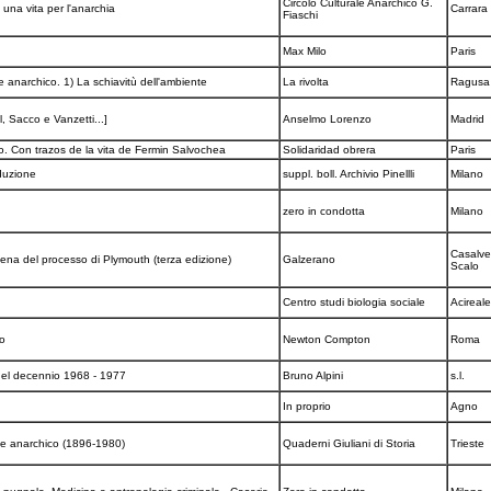
Circolo Culturale Anarchico G.
: una vita per l'anarchia
Carrara
Fiaschi
Max Milo
Paris
 anarchico. 1) La schiavitù dell'ambiente
La rivolta
Ragus
ll, Sacco e Vanzetti...]
Anselmo Lorenzo
Madrid
o. Con trazos de la vita de Fermin Salvochea
Solidaridad obrera
Paris
oduzione
suppl. boll. Archivio Pinellli
Milano
zero in condotta
Milano
Casalve
scena del processo di Plymouth (terza edizione)
Galzerano
Scalo
Centro studi biologia sociale
Acireal
do
Newton Compton
Roma
 nel decennio 1968 - 1977
Bruno Alpini
s.l.
In proprio
Agno
te anarchico (1896-1980)
Quaderni Giuliani di Storia
Trieste