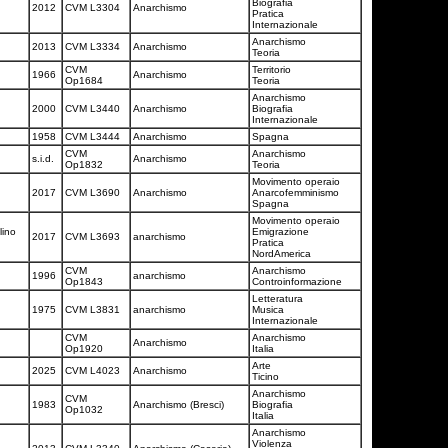
Biografia
2012
CVM L3304
Anarchismo
Pratica
Internazionale
Anarchismo
2013
CVM L3334
Anarchismo
Teoria
CVM
Territorio
a
1966
Anarchismo
Op1684
Teoria
Anarchismo
2000
CVM L3440
Anarchismo
Biografia
Internazionale
1958
CVM L3444
Anarchismo
Spagna
CVM
Anarchismo
s.i.d.
Anarchismo
Op1832
Teoria
Movimento operaio
2017
CVM L3690
Anarchismo
Anarcofemminismo
Spagna
Movimento operaio
lino
Emigrazione
2017
CVM L3693
anarchismo
Pratica
NordAmerica
CVM
Anarchismo
e
1996
anarchismo
Op1843
Controinformazione
Letteratura
1975
CVM L3831
anarchismo
Musica
Internazionale
CVM
Anarchismo
Anarchismo
Op1920
Italia
Arte
2025
CVM L4023
Anarchismo
Ticino
Anarchismo
CVM
1983
Anarchismo (Bresci)
Biografia
Op1032
Italia
Anarchismo
Violenza