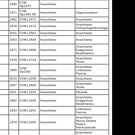
CVM
1990
Anarchismo
Op1470
CVM
1971
Anarchismo
Organizzazione
Op1484 FB
1982
CVM L2472
Anarchismo
Anarchismo
Anarchismo
1978
CVM L2473
Anarchismo
Antropologia/Etnologia
2001
CVM L2561
Anarchismo
Anarchismo
2003
CVM L2648
Anarchismo
Anarchismo
Anarchismo
1971
CVM L2698
Anarchismo
Emigrazione
NordAmerica
Anarchismo
a
1978
CVM L2743
Anarchismo
Teoria
Anarchismo
CVM
1985
Anarchismo
Letteratura
Op1561
Francia
2010
CVM L3208
Anarchismo
Anarchismo
Anarchismo
2007
CVM L2940
Anarchismo
Teoria
2011
CVM L3232
Anarchismo
Filosofia
Anarchismo
1962
CVM L3245
Anarchismo
Emigrazione
NordAmerica
Letteratura
1953
CVM L3251
Anarchismo
Francia
Anarchismo
Nuova Sinistra
1978
CVM L3295
Anarchismo
Pratica
Internazionale
Anarchismo