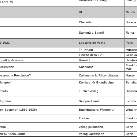
Università di Friburgo
Friburg
li anni '70
RL
Napoli
Chersilibri
Brescia
Samonà e Savelli
Roma
17-1921
Les amis de Voline
Paris
Th. Knaur
Münch
Libreria della F.A.I.
Genov
Spätkapitalismus
Rowohlt
Reinbe
Frankfu
 Koexistenz
Suhrkamp
Main
ble avec la Révolution?
Cahiers de la Réconciliation
Massy
 langen!
Komitee für Grundrechte
Sensba
flikts.
Tucher Verlag
Diesse
il potere
Sempre Avanti
Livorno
rigen Bestehen (1886-1936)
Buchdruckerei Winterthur
Wintert
Fischer
Frankfu
rika
verlag jakobsohn
Berlin
tion auf dem Lande
Verlag Jakobsohn
Berlin