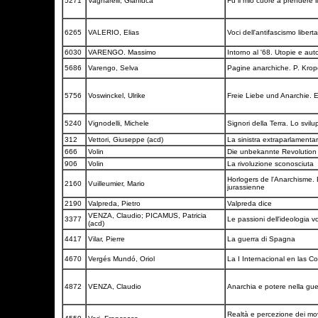
5271
Vagnarelli, Gianluca
Fu il mio cuore a prendere i
6265
VALERIO, Elias
Voci dell'antifascismo liber
6030
VARENGO. Massimo
Intorno al '68. Utopie e au
5686
Varengo, Selva
Pagine anarchiche. P. Krop
5756
Voswinckel, Ulrike
Freie Liebe und Anarchie. 
5240
Vignodelli, Michele
Signori della Terra. Lo svilu
312
Vettori, Giuseppe (acd)
La sinistra extraparlamentar
666
Volin
Die unbekannte Revolutio
906
Volin
La rivoluzione sconosciuta
Horlogers de l'Anarchisme.
2160
Vuilleumier, Mario
jurassienne
2190
Valpreda, Pietro
Valpreda dice
VENZA, Claudio; PICAMUS, Patricia
3377
Le passioni dell'ideologia vol
(acd)
4417
Vilar, Pierre
La guerra di Spagna
4670
Vergés Mundó, Oriol
La I Internacional en las C
4872
VENZA, Claudio
Anarchia e potere nella gue
Realtà e percezione dei movi