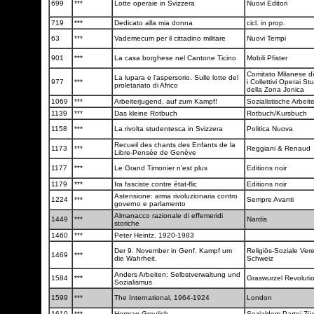
699
***
Lotte operaie in Svizzera
Nuovi Editori
719
***
Dedicato alla mia donna
cicl. in prop.
63
***
Vademecum per il cittadino militare
Nuovi Tempi
901
***
La casa borghese nel Cantone Ticino
Mobili Pfister
Comitato Milanese di
La lupara e l'aspersorio. Sulle lotte del
977
***
i Collettivi Operai Stu
proletariato di Africo
della Zona Jonica
1069
***
Arbeiterjugend, auf zum Kampf!
Sozialistische Arbei
1139
***
Das kleine Rotbuch
Rotbuch/Kursbuch
1158
***
La rivolta studentesca in Svizzera
Politica Nuova
Recueil des chants des Enfants de la
1173
***
Reggiani & Renaud
Libre-Pensée de Genève
1177
***
Le Grand Timonier n'est plus
Editions noir
1179
***
Ira fasciste contre état-flic
Editions noir
Astensione: arma rivoluzionaria contro
1224
***
Sempre Avanti
governo e parlamento
Almanacco razionale di effemeridi
1449
***
Nardis
storiche
1460
***
Peter Heintz. 1920-1983
Der 9. November in Genf. Kampf um
Religiös-Soziale Ver
1469
***
die Wahrheit.
Schweiz
Anders Arbeiten: Selbstverwaltung und
1584
***
Graswurzel Revoluti
Sozialismus
1599
***
The International, 1964-1924
London
1610
***
Herman Greulich
Sozialdem Partei Zü