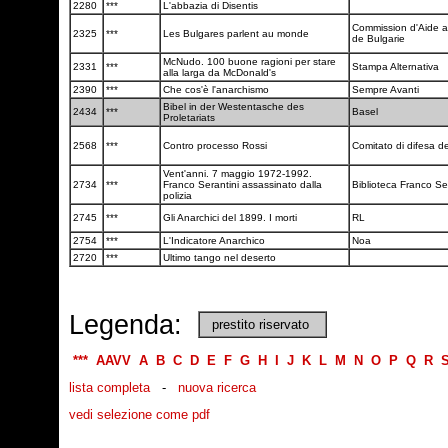
2280
***
L'abbazia di Disentis
Commission d'Aide au
2325
***
Les Bulgares parlent au monde
de Bulgarie
McNudo. 100 buone ragioni per stare
2331
***
Stampa Alternativa
alla larga da McDonald's
2390
***
Che cos'è l'anarchismo
Sempre Avanti
Bibel in der Westentasche des
2434
***
Basel
Proletariats
2568
***
Contro processo Rossi
Comitato di difesa d
Vent'anni. 7 maggio 1972-1992.
2734
***
Franco Serantini assassinato dalla
Biblioteca Franco Se
polizia
2745
***
Gli Anarchici del 1899. I morti
RL
2754
***
L'Indicatore Anarchico
Noa
2720
***
Ultimo tango nel deserto
Legenda:
prestito riservato
***
AAVV
A
B
C
D
E
F
G
H
I
J
K
L
M
N
O
P
Q
R
lista completa
-
nuova ricerca
vedi selezione come pdf