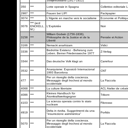
Sowjetrussland (1917-1922)
350
***
Lotte operaie in Spagna
Collettivo editoriale L
2987
***
Frauen bei LIP!
Packpapier
3074
***
L'Algerie en marche vers le socialisme
Economie et Politiq
*** (acd
3076
ENCKELL,
L'Exploitée
Noir
M.)
William Godwin (1756-1836).
3158
***
Philosophe de la Justice et de la
Pensée et Action
Liberté
3166
***
Nemacki anarhizam
Vidici
Bedrohte Existenz - Befreiung zum
3336
***
Z-Verlag
Leben. Berner Friedenswoche 1977
3344
***
Das deutsche Volk klagt an
Carrefour
Anarquisme: Exposiciò Internacional
3532
***
CNT
1993 Barcelona
Per un risveglio della coscienza.
477
***
Messaggio degli Irochesi al mondo
La Fiaccola
occidentale
4068
***
La culture libertaire
ACL Atelier de créati
Kleines Handbuch für
4086
***
Trikont
Atomkraftwerksgegner
La scienza operaia contro lo stato
4103
***
Filorosso
nucleare
Delta in rivolta. Suggerimenti da una
4919
***
Porfido
"insurrezione asimmetrica"
Per un risveglio della coscienza.
5070
***
Messaggio degli Irochesi al mondo
La Fiaccola
occidentale