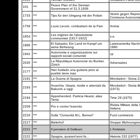
Peace Plan of the German
101
***
Government of 31.3.1936
Verein gegen Repres
1733
***
Tips für den Umgang mit der Polizei
Commune Autonom
1758
***
Louis Lecoin, combattant de la Paix
Anima
Les origines de l'absolutisme
1854
***
s.e.
communiste [1917-1922]
El Salvador, Ein Land im Kampf um
Lateinamerika Nachr
1886
***
seine Befreiung
1980
Autonomia e organizzazione sui
1942
***
cp
rapporti sociali comunisti
La République Autonome du Bunker,
2035
***
Adversaires
Zürich
Han fusilado una guitarra pero al
2177
***
pueblo tiene mas
2191
***
La Guerra di Spagna
Mondadori - Storia 
Anarchia. Utopia, rivolte e attentati da
Mondadori - Storia il
2193
***
Bakunin a oggi
(1973)
Apprehended. Patricia Hearst, alias
2194
***
Time 29 (1975)
Tania
Rivista Militare della
2209
***
Pro e contro l'esercito
Italiana
2216
***
Sulla "Comunità M.L. Berneri"
Fuori commercio
2217
***
Bielerhof
Gruppe Wohnungsn
2221
***
Il pensiero di Galleani
L'Antistato
2222
***
Spagna, quarant'anni fa...
Historia 232 (1977)