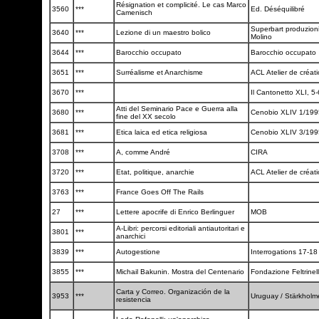
Résignation et complicité. Le cas Marco
3560
***
Ed. Déséquilibré
Camenisch
Superbart produzioni
3640
***
Lezione di un maestro bolico
Molino
3644
***
Barocchio occupato
Barocchio occupato
3651
***
Surréalisme et Anarchisme
ACL Atelier de créati
3670
***
Il Cantonetto XLI, 5
Atti del Seminario Pace e Guerra alla
3680
***
Cenobio XLIV 1/19
fine del XX secolo
3681
***
Etica laica ed etica religiosa
Cenobio XLIV 3/19
3708
***
A, comme André
CIRA
3720
***
Etat, politique, anarchie
ACL Atelier de créati
3763
***
France Goes Off The Rails
27
***
Lettere apocrife di Enrico Berlinguer
MOB
A-Libri: percorsi editoriali antiautoritari e
3801
***
anarchici
3839
***
Autogestione
Interrogations 17-1
3855
***
Michail Bakunin. Mostra del Centenario
Fondazione Feltrinel
Carta y Correo. Organización de la
3953
***
Uruguay / Stärkhol
resistencia