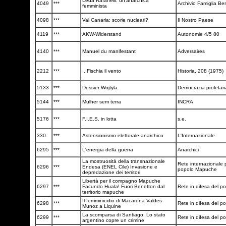
Leda Rafanelli: un'anarchica
4049
***
Archivio Famiglia Be
femminista
4098
***
Val Canaria: scorie nucleari?
Il Nostro Paese
4119
***
AKW-Widerstand
Autonomie 4/5 80
4140
***
Manuel du manifestant
Adversaires
2212
***
...Fischia il vento
Historia, 208 (1975)
5133
***
Dossier Wojtyla
Democrazia proletar
5144
***
Mulher sem terra
INCRA
5176
***
F.I.E.S. in lotta
s.e.
330
***
Astensionismo elettorale anarchico
L'Internazionale
6295
***
L'energia della guerra
Anarchici
La mostruosità della transnazionale
Rete internazionale p
6296
***
Endesa (ENEL Cile) Invasione e
popolo Mapuche
depredazione dei territori
Libertà per il compagno Mapuche
6297
***
Facundo Huala! Fuori Benetton dal
Rete in difesa del 
territorio mapuche
Il femminicidio di Macarena Valdes
6298
***
Rete in difesa del 
Munoz a Liquine
La scomparsa di Santiago. Lo stato
6299
***
Rete in difesa del 
argentino copre un crimine