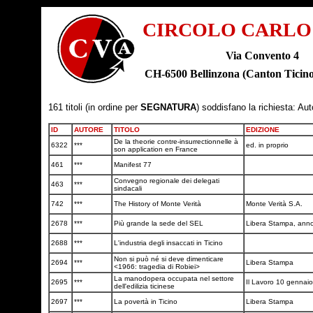
CIRCOLO CARLO
Via Convento 4
CH-6500 Bellinzona (Canton Tic
161 titoli (in ordine per
SEGNATURA
) soddisfano la richiesta: Au
ID
AUTORE
TITOLO
EDIZIONE
De la theorie contre-insurrectionnelle à
6322
***
ed. in proprio
son application en France
461
***
Manifest 77
Convegno regionale dei delegati
463
***
sindacali
742
***
The History of Monte Verità
Monte Verità S.A.
2678
***
Più grande la sede del SEL
Libera Stampa, anno
2688
***
L'industria degli insaccati in Ticino
Non si può né si deve dimenticare
2694
***
Libera Stampa
<1966: tragedia di Robiei>
La manodopera occupata nel settore
2695
***
Il Lavoro 10 gennai
dell'edilizia ticinese
2697
***
La povertà in Ticino
Libera Stampa