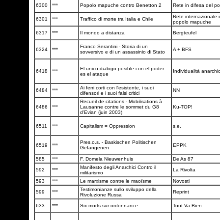
6300
***
Popolo mapuche contro Benetton 2
Rete in difesa del 
Rete internazionale i
6301
***
Traffico di morte tra Italia e Chile
popolo mapuche
6317
***
Il mondo a distanza
Bergteufel
Franco Serantini - Storia di un
6324
***
A + BFS
sovversivo e di un assassinio di Stato
El unico dialogo posible con el poder
6418
***
Individualità anarchi
es el ataque
Ai ferri corti con l'esistente, i suoi
6484
***
NN
difensori e i suoi falsi critici
Recueil de citations - Mobilisations à
6486
***
Lausanne contre le sommet du G8
Ku-TOP!
d'Evian (juin 2003)
6511
***
Capitalism = Oppression
s.e.
Pres.o.s. - Baskischen Politischen
6519
***
EPPK
Gefangenen
585
***
F. Domela Nieuwenhuis
De As 87
Manifesto degli Anarchici Contro il
592
***
La Rivolta
militarismo
593
***
Le marxisme contre le maoïsme
Novosti
Testimonianze sullo sviluppo della
599
***
Reprint
Rivoluzione Russa
633
***
Six morts sur ordonnance
Tout Va Bien