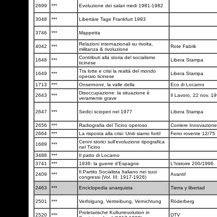
2699
***
Evoluzione dei salari medi 1981-1982
3048
***
Libertäre Tage Frankfurt 1993
3746
***
Mappetta
Relazioni internazionali su rivolta,
4042
***
Rote Fabrik
militanza & rivoluzione
Contributi alla storia del socialismo
1648
***
Libera Stampa
ticinese
Tra lotte e crisi la realtà del mondo
1649
***
Libera Stampa
operaio ticinese
1713
***
Onsernone, la valle della
Eco di Locarno
Disoccupazione: la situazione è
2643
***
Il Lavoro, 22 nov. 1
veramente grave
2647
***
Sedici scioperi nel 1977
Libera Stampa
2656
***
Radiografia del Ticino operoso
Corriere Innovazione
2664
***
La risposta alla crisi: Uniti siamo forti!
Ferro rovente 12/75
Cenni storici sull'evoluzione tipografica
1689
***
nel Ticino
3488
***
Il patto di Locarno
3741
***
1936: la guerre d'Espagne
L'histoire 200/1996
Il Partito Socialista Italiano nei suoi
2409
***
Avanti!
congressi (Vol. III: 1917-1926)
2463
***
Enciclopedia anarquista
Tierra y libertad
2501
***
Verfolgung, Vertreibung, Vernichtung
Röderberg
Proletarische Kulturrevolution in
2520
***
DTV