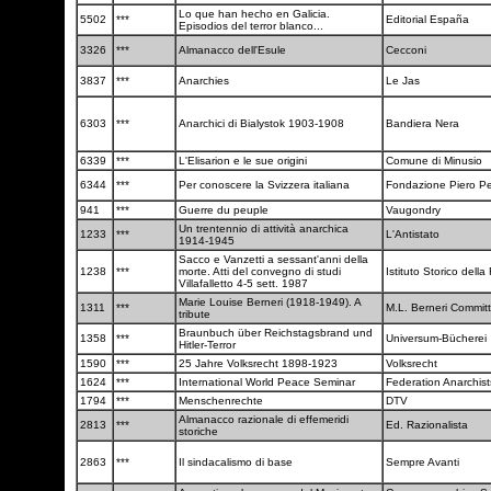
Lo que han hecho en Galicia.
5502
***
Editorial España
Episodios del terror blanco...
3326
***
Almanacco dell'Esule
Cecconi
3837
***
Anarchies
Le Jas
6303
***
Anarchici di Bialystok 1903-1908
Bandiera Nera
6339
***
L'Elisarion e le sue origini
Comune di Minusio
6344
***
Per conoscere la Svizzera italiana
Fondazione Piero Pel
941
***
Guerre du peuple
Vaugondry
Un trentennio di attività anarchica
1233
***
L'Antistato
1914-1945
Sacco e Vanzetti a sessant'anni della
1238
***
morte. Atti del convegno di studi
Istituto Storico dell
Villafalletto 4-5 sett. 1987
Marie Louise Berneri (1918-1949). A
1311
***
M.L. Berneri Commit
tribute
Braunbuch über Reichstagsbrand und
1358
***
Universum-Bücherei
Hitler-Terror
1590
***
25 Jahre Volksrecht 1898-1923
Volksrecht
1624
***
International World Peace Seminar
Federation Anarchis
1794
***
Menschenrechte
DTV
Almanacco razionale di effemeridi
2813
***
Ed. Razionalista
storiche
2863
***
Il sindacalismo di base
Sempre Avanti