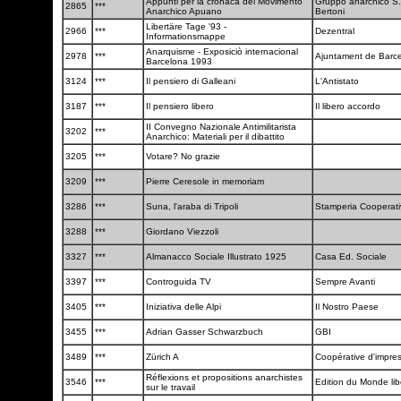
Appunti per la cronaca del Movimento
Gruppo anarchico S.
2865
***
Anarchico Apuano
Bertoni
Libertäre Tage '93 -
2966
***
Dezentral
Informationsmappe
Anarquisme - Exposiciò internacional
2978
***
Ajuntament de Barc
Barcelona 1993
3124
***
Il pensiero di Galleani
L'Antistato
3187
***
Il pensiero libero
Il libero accordo
II Convegno Nazionale Antimilitarista
3202
***
Anarchico: Materiali per il dibattito
3205
***
Votare? No grazie
3209
***
Pierre Ceresole in memoriam
3286
***
Suna, l'araba di Tripoli
Stamperia Cooperat
3288
***
Giordano Viezzoli
3327
***
Almanacco Sociale Illustrato 1925
Casa Ed. Sociale
3397
***
Controguida TV
Sempre Avanti
3405
***
Iniziativa delle Alpi
Il Nostro Paese
3455
***
Adrian Gasser Schwarzbuch
GBI
3489
***
Zürich A
Coopérative d'impre
Réflexions et propositions anarchistes
3546
***
Edition du Monde lib
sur le travail