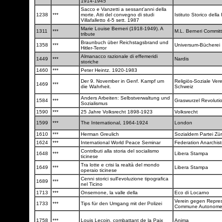
1914-1945
Sacco e Vanzetti a sessant'anni della
1238
***
morte. Atti del convegno di studi
Istituto Storico dell
Villafalletto 4-5 sett. 1987
Marie Louise Berneri (1918-1949). A
1311
***
M.L. Berneri Commit
tribute
Braunbuch über Reichstagsbrand und
1358
***
Universum-Bücherei
Hitler-Terror
Almanacco razionale di effemeridi
1449
***
Nardis
storiche
1460
***
Peter Heintz. 1920-1983
Der 9. November in Genf. Kampf um
Religiös-Soziale Ver
1469
***
die Wahrheit.
Schweiz
Anders Arbeiten: Selbstverwaltung und
1584
***
Graswurzel Revoluti
Sozialismus
1590
***
25 Jahre Volksrecht 1898-1923
Volksrecht
1599
***
The International, 1964-1924
London
1610
***
Herman Greulich
Sozialdem Partei Zü
1624
***
International World Peace Seminar
Federation Anarchis
Contributi alla storia del socialismo
1648
***
Libera Stampa
ticinese
Tra lotte e crisi la realtà del mondo
1649
***
Libera Stampa
operaio ticinese
Cenni storici sull'evoluzione tipografica
1689
***
nel Ticino
1713
***
Onsernone, la valle della
Eco di Locarno
Verein gegen Repres
1733
***
Tips für den Umgang mit der Polizei
Commune Autonom
1758
***
Louis Lecoin, combattant de la Paix
Anima