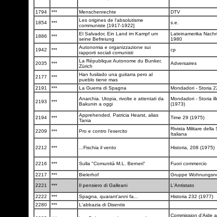
1794
***
Menschenrechte
DTV
Les origines de l'absolutisme
1854
***
s.e.
communiste [1917-1922]
El Salvador, Ein Land im Kampf um
Lateinamerika Nachr
1886
***
seine Befreiung
1980
Autonomia e organizzazione sui
1942
***
cp
rapporti sociali comunisti
La République Autonome du Bunker,
2035
***
Adversaires
Zürich
Han fusilado una guitarra pero al
2177
***
pueblo tiene mas
2191
***
La Guerra di Spagna
Mondadori - Storia 
Anarchia. Utopia, rivolte e attentati da
Mondadori - Storia il
2193
***
Bakunin a oggi
(1973)
Apprehended. Patricia Hearst, alias
2194
***
Time 29 (1975)
Tania
Rivista Militare della
2209
***
Pro e contro l'esercito
Italiana
2212
***
...Fischia il vento
Historia, 208 (1975)
2216
***
Sulla "Comunità M.L. Berneri"
Fuori commercio
2217
***
Bielerhof
Gruppe Wohnungsn
2221
***
Il pensiero di Galleani
L'Antistato
2222
***
Spagna, quarant'anni fa...
Historia 232 (1977)
2280
***
L'abbazia di Disentis
Commission d'Aide au