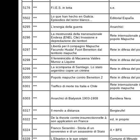
5176
***
F.I.E.S. in lotta
s.e.
Lo que han hecho en Galicia.
5502
***
Editorial España
Episodios del terror blanco...
6295
***
L'energia della guerra
Anarchici
La mostruosità della transnazionale
Rete internazionale p
6296
***
Endesa (ENEL Cile) Invasione e
popolo Mapuche
depredazione dei territori
Libertà per il compagno Mapuche
6297
***
Facundo Huala! Fuori Benetton dal
Rete in difesa del 
territorio mapuche
Il femminicidio di Macarena Valdes
6298
***
Rete in difesa del 
Munoz a Liquine
La scomparsa di Santiago. Lo stato
6299
***
Rete in difesa del 
argentino copre un crimine
6300
***
Popolo mapuche contro Benetton 2
Rete in difesa del 
Rete internazionale i
6301
***
Traffico di morte tra Italia e Chile
popolo mapuche
6303
***
Anarchici di Bialystok 1903-1908
Bandiera Nera
6317
***
Il mondo a distanza
Bergteufel
De la theorie contre-insurrectionnelle à
6322
***
ed. in proprio
son application en France
Franco Serantini - Storia di un
6324
***
A + BFS
sovversivo e di un assassinio di Stato
6339
***
L'Elisarion e le sue origini
Comune di Minusio