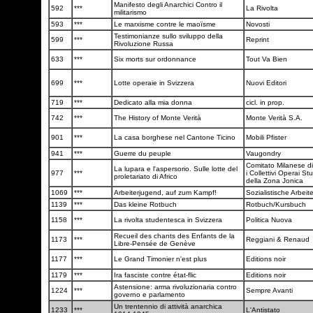
Manifesto degli Anarchici Contro il
592
***
La Rivolta
militarismo
593
***
Le marxisme contre le maoïsme
Novosti
Testimonianze sullo sviluppo della
599
***
Reprint
Rivoluzione Russa
633
***
Six morts sur ordonnance
Tout Va Bien
699
***
Lotte operaie in Svizzera
Nuovi Editori
719
***
Dedicato alla mia donna
cicl. in prop.
742
***
The History of Monte Verità
Monte Verità S.A.
901
***
La casa borghese nel Cantone Ticino
Mobili Pfister
941
***
Guerre du peuple
Vaugondry
Comitato Milanese di
La lupara e l'aspersorio. Sulle lotte del
977
***
i Collettivi Operai Stu
proletariato di Africo
della Zona Jonica
1069
***
Arbeiterjugend, auf zum Kampf!
Sozialistische Arbei
1139
***
Das kleine Rotbuch
Rotbuch/Kursbuch
1158
***
La rivolta studentesca in Svizzera
Politica Nuova
Recueil des chants des Enfants de la
1173
***
Reggiani & Renaud
Libre-Pensée de Genève
1177
***
Le Grand Timonier n'est plus
Editions noir
1179
***
Ira fasciste contre état-flic
Editions noir
Astensione: arma rivoluzionaria contro
1224
***
Sempre Avanti
governo e parlamento
Un trentennio di attività anarchica
1233
***
L'Antistato