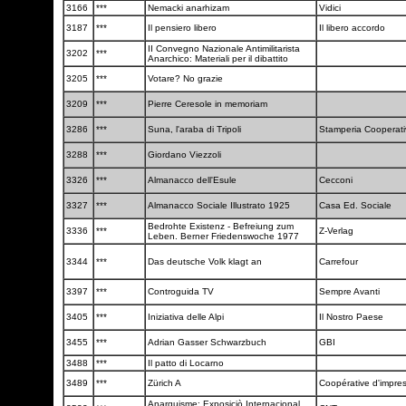
3166
***
Nemacki anarhizam
Vidici
3187
***
Il pensiero libero
Il libero accordo
II Convegno Nazionale Antimilitarista
3202
***
Anarchico: Materiali per il dibattito
3205
***
Votare? No grazie
3209
***
Pierre Ceresole in memoriam
3286
***
Suna, l'araba di Tripoli
Stamperia Cooperat
3288
***
Giordano Viezzoli
3326
***
Almanacco dell'Esule
Cecconi
3327
***
Almanacco Sociale Illustrato 1925
Casa Ed. Sociale
Bedrohte Existenz - Befreiung zum
3336
***
Z-Verlag
Leben. Berner Friedenswoche 1977
3344
***
Das deutsche Volk klagt an
Carrefour
3397
***
Controguida TV
Sempre Avanti
3405
***
Iniziativa delle Alpi
Il Nostro Paese
3455
***
Adrian Gasser Schwarzbuch
GBI
3488
***
Il patto di Locarno
3489
***
Zürich A
Coopérative d'impre
Anarquisme: Exposiciò Internacional