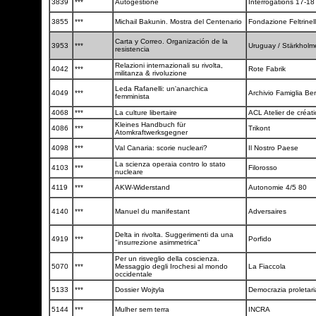
3839
***
Autogestione
Interrogations 17-1
3855
***
Michail Bakunin. Mostra del Centenario
Fondazione Feltrinel
Carta y Correo. Organización de la
3953
***
Uruguay / Stärkhol
resistencia
Relazioni internazionali su rivolta,
4042
***
Rote Fabrik
militanza & rivoluzione
Leda Rafanelli: un'anarchica
4049
***
Archivio Famiglia Be
femminista
4068
***
La culture libertaire
ACL Atelier de créati
Kleines Handbuch für
4086
***
Trikont
Atomkraftwerksgegner
4098
***
Val Canaria: scorie nucleari?
Il Nostro Paese
La scienza operaia contro lo stato
4103
***
Filorosso
nucleare
4119
***
AKW-Widerstand
Autonomie 4/5 80
4140
***
Manuel du manifestant
Adversaires
Delta in rivolta. Suggerimenti da una
4919
***
Porfido
"insurrezione asimmetrica"
Per un risveglio della coscienza.
5070
***
Messaggio degli Irochesi al mondo
La Fiaccola
occidentale
5133
***
Dossier Wojtyla
Democrazia proletar
5144
***
Mulher sem terra
INCRA