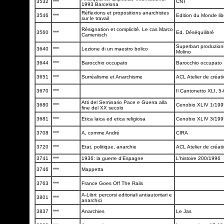
3532
***
CNT
1993 Barcelona
Réflexions et propositions anarchistes
3546
***
Edition du Monde lib
sur le travail
Résignation et complicité. Le cas Marco
3560
***
Ed. Déséquilibré
Camenisch
Superbart produzioni
3640
***
Lezione di un maestro bolico
Molino
3644
***
Barocchio occupato
Barocchio occupato
3651
***
Surréalisme et Anarchisme
ACL Atelier de créati
3670
***
Il Cantonetto XLI, 5
Atti del Seminario Pace e Guerra alla
3680
***
Cenobio XLIV 1/19
fine del XX secolo
3681
***
Etica laica ed etica religiosa
Cenobio XLIV 3/19
3708
***
A, comme André
CIRA
3720
***
Etat, politique, anarchie
ACL Atelier de créati
3741
***
1936: la guerre d'Espagne
L'histoire 200/1996
3746
***
Mappetta
3763
***
France Goes Off The Rails
A-Libri: percorsi editoriali antiautoritari e
3801
***
anarchici
3837
***
Anarchies
Le Jas