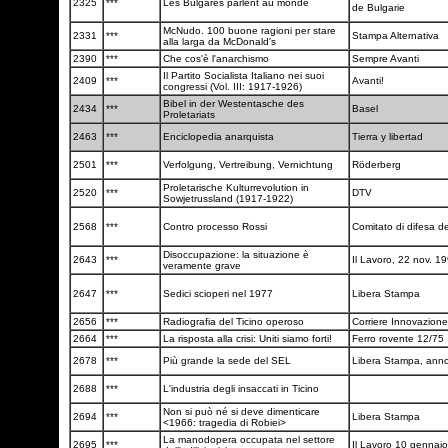
2325
***
Les Bulgares parlent au monde
de Bulgarie
McNudo. 100 buone ragioni per stare
2331
***
Stampa Alternativa
alla larga da McDonald's
2390
***
Che cos'è l'anarchismo
Sempre Avanti
Il Partito Socialista Italiano nei suoi
2409
***
Avanti!
congressi (Vol. III: 1917-1926)
Bibel in der Westentasche des
2434
***
Basel
Proletariats
2463
***
Enciclopedia anarquista
Tierra y libertad
2501
***
Verfolgung, Vertreibung, Vernichtung
Röderberg
Proletarische Kulturrevolution in
2520
***
DTV
Sowjetrussland (1917-1922)
2568
***
Contro processo Rossi
Comitato di difesa d
Disoccupazione: la situazione è
2643
***
Il Lavoro, 22 nov. 1
veramente grave
2647
***
Sedici scioperi nel 1977
Libera Stampa
2656
***
Radiografia del Ticino operoso
Corriere Innovazione
2664
***
La risposta alla crisi: Uniti siamo forti!
Ferro rovente 12/75
2678
***
Più grande la sede del SEL
Libera Stampa, anno
2688
***
L'industria degli insaccati in Ticino
Non si può né si deve dimenticare
2694
***
Libera Stampa
<1966: tragedia di Robiei>
La manodopera occupata nel settore
2695
***
Il Lavoro 10 gennai