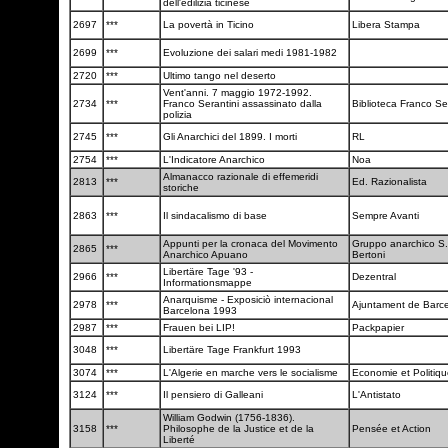
dell'edilizia ticinese
2697
***
La povertà in Ticino
Libera Stampa
2699
***
Evoluzione dei salari medi 1981-1982
2720
***
Ultimo tango nel deserto
Vent'anni. 7 maggio 1972-1992.
2734
***
Franco Serantini assassinato dalla
Biblioteca Franco Se
polizia
2745
***
Gli Anarchici del 1899. I morti
RL
2754
***
L'Indicatore Anarchico
Noa
Almanacco razionale di effemeridi
2813
***
Ed. Razionalista
storiche
2863
***
Il sindacalismo di base
Sempre Avanti
Appunti per la cronaca del Movimento
Gruppo anarchico S.
2865
***
Anarchico Apuano
Bertoni
Libertäre Tage '93 -
2966
***
Dezentral
Informationsmappe
Anarquisme - Exposiciò internacional
2978
***
Ajuntament de Barc
Barcelona 1993
2987
***
Frauen bei LIP!
Packpapier
3048
***
Libertäre Tage Frankfurt 1993
3074
***
L'Algerie en marche vers le socialisme
Economie et Politiq
3124
***
Il pensiero di Galleani
L'Antistato
William Godwin (1756-1836).
3158
***
Philosophe de la Justice et de la
Pensée et Action
Liberté