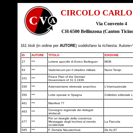
CIRCOLO CARLO
Via Convento 4
CH-6500 Bellinzona (Canton Tic
161 titoli (in ordine per
AUTORE
) soddisfano la richiesta: Autore=
ID
AUTORE
TITOLO
EDIZIONE
27
***
Lettere apocrife di Enrico Berlinguer
MOB
63
***
Vademecum per il cittadino militare
Nuovi Tempi
Peace Plan of the German
101
***
Government of 31.3.1936
330
***
Astensionismo elettorale anarchico
L'Internazionale
350
***
Lotte operaie in Spagna
Collettivo editoriale L
461
***
Manifest 77
Convegno regionale dei delegati
463
***
sindacali
Per un risveglio della coscienza.
477
***
Messaggio degli Irochesi al mondo
La Fiaccola
occidentale
585
***
F. Domela Nieuwenhuis
De As 87