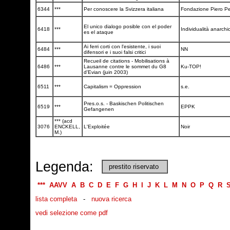
6344
***
Per conoscere la Svizzera italiana
Fondazione Piero Pel
El unico dialogo posible con el poder
6418
***
Individualità anarchi
es el ataque
Ai ferri corti con l'esistente, i suoi
6484
***
NN
difensori e i suoi falsi critici
Recueil de citations - Mobilisations à
6486
***
Lausanne contre le sommet du G8
Ku-TOP!
d'Evian (juin 2003)
6511
***
Capitalism = Oppression
s.e.
Pres.o.s. - Baskischen Politischen
6519
***
EPPK
Gefangenen
*** (acd
3076
ENCKELL,
L'Exploitée
Noir
M.)
Legenda:
prestito riservato
***
AAVV
A
B
C
D
E
F
G
H
I
J
K
L
M
N
O
P
Q
R
lista completa
-
nuova ricerca
vedi selezione come pdf