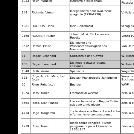
1913
Reich, Wilhelm
Marxismo e psicoanalisi
Fiaccola
Insegnamenti della rivoluzione
344
Richards, Vernon
V. Valler
spagnola (1936-1939)
6231
ROORDA, Henri
Mein Selbstmord
verlag d
Johann Most. Ein Leben als
2168
ROCKER, Rudolf
Verlag 
Revolte
Die Irrlehre und
3612
Ramus, Pierre
Wissenschaftslosigkeit des
Von Unte
Marxismus
81
Ragaz, Leonhard
Sozialismus und Gewalt
W. Trös
Die neue Schweiz (quarta
182
Ragaz, Leonhard
W. Trös
edizione)
1840
Raith, Werner
Spartacus
Wagenb
Ruge, Arnold; Marx, Karl
Wissensc
623
Deutsch-Französische Jahrbücher
(acd)
Buchgese
96
Ritter, Felix (acd)
Energie
WWF
1974
Rossi, Marco
I fantasmi di Weimar
Zero in 
L'aceto balsamico di Reggio Emilia
4554
Riccò, Gian Franco
Zero in 
spiegato a mio nipote
Tra la storia e la libertà. Luce Fabbri
4713
Rago, Margareth
Zero in 
e l'anarchismo contemporaneo
Ribelli senza congedo. Rivolte
4719
Rossi, Marco
partigiane dopo la Liberazione
Zero in 
1945-1947