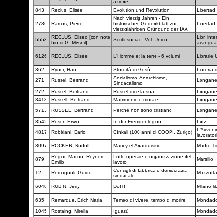
azione
843
Reclus, Elisée
Evolution und Revolution
Libertad
Nach vierzig Jahren - Ein
2786
Ramus, Pierre
historisches Gedenkblatt zur
Libertad
vierzigjährigen Gründung der IAA
RECLUS, Eliseo [con note
Libr. int
5553
Scritti sociali - Vol. Unico
bio di G. Mesnil]
avangua
6126
RECLUS, Elisée
L'Homme et la terre - 6 volumi
Librarie 
362
Ryner, Han
Storicità di Gesù
Libreria 
Socialismo, Anarchismo,
271
Russel, Bertrand
Longane
Sindacalismo
272
Russel, Bertrand
Russel dice la sua
Longane
3418
Russell, Bertrand
Matrimonio e morale
Longane
5713
RUSSEL, Bertrand
Perché non sono cristiano
Longane
3542
Rosen Erwin
In der Fremdenlegion
Lutz
L'Avvenir
4817
Robbiani, Dario
Cìnkali (100 anni di COOPI, Zurigo)
lavorator
3097
ROCKER, Rudolf
Marx y el Anarquismo
Madre Ti
Regini, Marino; Reyneri,
Lotte operaie e organizzazione del
879
Marsilio
Emilio
lavoro
Consigli di fabbrica e democrazia
12
Romagnoli, Guido
Mazzott
sindacale
6048
RUBIN, Jerry
Do!T!
Milano lib
635
Remarque, Erich Maria
Tempo di vivere, tempo di morire
Mondado
1045
Rostaing, Mirella
Iguazù
Mondado