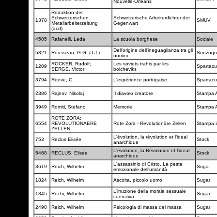
Nouvelle-Orléans
Redaktion der
Schweizerischen
Schweizerische Arbeiterdichter der
1378
SMUV
Metallarbeiterzeitung
Gegenwart
(acd)
4505
Rafanelli, Leda
La scuola borghese
Sociale
Dell'origine dell'ineguaglianza tra gli
5321
Rousseau, G.G. (J.J.)
Sonzog
uomini
ROCKER, Rudolf;
Les soviets trahis par les
1209
Spartac
SERGE, Victor
bolcheviks
3794
Reeve, C.
L'expérience portugaise.
Spartac
2386
Rajnov, Nikolaj
Il diavolo creatore
Stampa A
3949
Romiti, Stefano
Memorie
Stampa A
ROTE ZORA;
6554
REVOLUTIONAERE
Rote Zora - Revolutionäre Zellen
Stampa i
ZELLEN
L'évolution, la révolution et l'idéal
753
Reclus Elisée
Stock
anarchique
L'évolution, la Révolution et l'ideal
5468
RECLUS, Elisée
Stock
anarchique
L'assassinio di Cristo. La peste
3619
Reich, Wilhelm
Suga
emozionale dell'umanità
1824
Reich, Wilhelm
Ascolta, piccolo uomo
Sugar
L'irruzione della morale sessuale
1845
Rechi, Wilhelm
Sugar
coercitiva
2498
Reich, Wilhelm
Psicologia di massa del massa
Sugar