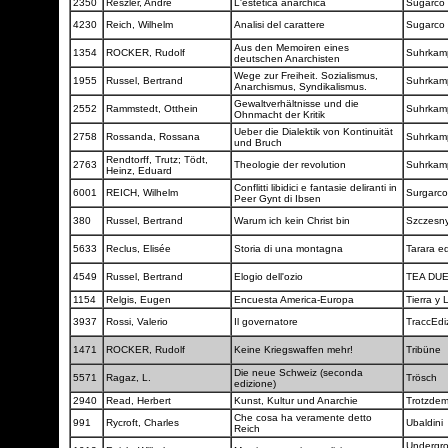
2350
Reszler, André
L'estetica anarchica
Sugarco
4230
Reich, Wilhelm
Analisi del carattere
Sugarco
Aus den Memoiren eines
1354
ROCKER, Rudolf
Suhrka
deutschen Anarchisten
Wege zur Freiheit. Sozialismus,
1955
Russel, Bertrand
Suhrka
Anarchismus, Syndikalismus.
Gewaltverhältnisse und die
2552
Rammstedt, Otthein
Suhrka
Ohnmacht der Kritik
Ueber die Dialektik von Kontinuität
2758
Rossanda, Rossana
Suhrka
und Bruch
Rendtorff, Trutz; Tödt,
2763
Theologie der revolution
Suhrka
Heinz, Eduard
Conflitti libidici e fantasie deliranti in
6001
REICH, Wilhelm
Surgarc
Peer Gynt di Ibsen
380
Russel, Bertrand
Warum ich kein Christ bin
Szczesny
5633
Reclus, Elisée
Storia di una montagna
Tarara ed
4549
Russel, Bertrand
Elogio dell'ozio
TEA DU
1154
Relgis, Eugen
Encuesta America-Europa
Tierra y 
3937
Rossi, Valerio
Il governatore
TraccEdi
1471
ROCKER, Rudolf
Keine Kriegswaffen mehr!
Tribüne
Die neue Schweiz (seconda
5571
Ragaz, L.
Trösch
edizione)
2940
Read, Herbert
Kunst, Kultur und Anarchie
Trotzde
Che cosa ha veramente detto
991
Rycroft, Charles
Ubaldini
Reich
Undergro