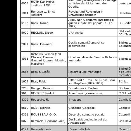
Klaut sie! (Selbst-)Kritische Beiträge
ROTH Karl Heinz;
6054
zur Krise der Linken und der
bernd po
TEUFEL, Fritz
Guerilla
Renesse v., Ernst-
Revolte und Revolution in
1914
Bertels
Albrecht
Entwicklungsländern
Arditi, Non Gendarmi! (arditismo di
6196
Rossi, Marco
guerra e arditi del popolo - 1917-
BFS ediz
1922)
Bibl. del
5620
RECLUS, Eliseo
L'Anarchia
/ C . Sciu
Cecilia comunità anarchica
Bibliotec
2891
Rossi, Giovanni
sperimentale
Serantin
Richards, Vernon (acd
Chessa, Fiamma;
Un attimo di verità. Vernon Richards
4563
Bibliotec
Gasparini, Laura; Mussini,
fotografo
Massimo)
Biblioth
2546
Reclus, Elisée
Histoire d'une montagne
d'educat
récréati
Ritter, Tod & Eros. Die Kunst Elisàr
1657
Ricci, Fabio
Böhlau
von Kupffers (1872-1942)
223
Rüdiger, Helmut
Sozialismus in Freiheit
Büchse 
961
ROCKER, Rudolf
Anarquismo y sovietismo
C.N.T. - A
3325
Rousselle, R.
Il maestro
Camillo D
5510
ROSI, Michele
Giuseppe Garibaldi
Cappelli
6391
ROUSSEAU, G. G.
Discorsi e contratto sociale
Cappelli
Die Sozialdemokratie auf der
607
Remmele, Hermann (acd)
Carl Hoy
Anklagebank
4191
Rafanelli, Leda
L'eroe della folla
Casa Ed.