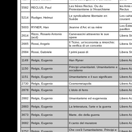
Les frères Reclus. Ou du
les Amis 
5582
RECLUS, Paul
Protestantisme à l'Anarchisme
Reclus
Le syndicalisme libertaire en
Les cahi
5214
Rudiger, Helmut
Suède
courant
Les Édit
5003
RYNER, Han
Jeanne d'Arc et sa mère
pavillon
Rizzo, Rosario Antonio
Canevascini attraverso le sue
2614
Libera 
(acd)
opere
Il Ticino, un'economia a rimorchio:
2665
Rossi, Angelo
Libera 
la verifica di un concetto
2684
Rossi, Gabriele
I primi passi di
Libera 
1149
Relgis, Eugenio
Han Ryner
Libero A
Principi umanitaristi. Umanitarismo e
1150
Relgis, Eugenio
Libero A
socialismo
1151
Relgis, Eugenio
Umanitarismo e il suo significato
Libero A
2730
Relgis, Eugenio
Cosmometapolis
Libero A
2878
Relgis, Eugenio
L'idolo di ferro
Libero A
2882
Relgis, Eugenio
Umanitarismo ed eugenesia
Libero A
2883
Relgis, Eugenio
La letteratura, l'arte e la guerra
Libero A
3673
Relgis, Eugenio
Marte, dio della guerra
Libero A
3682
Relgis, Eugenio
Il canto del muratore
Libero A
Che cos'è l'umanitarismo. Principi e
3752
Relgis, Eugenio
Libero A