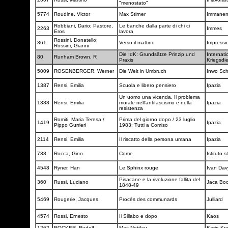
"menostato"
5774
Roudine, Victor
Max Stirner
Immane
Robbiani, Dario; Pastore,
Le banche dalla parte di chi ci
2263
Immes
Eros
lavora
Rossini, Donatello;
361
Verso il mattino
Impressi
Rossini, Gianni
Die IdK: Grundsätze Prinzip und
Internati
80
Runham Brown, R
Praxis
Kriegsdi
5009
ROSENBERGER, Werner
Die Welt in Umbruch
Inwo Sc
1387
Rensi, Emilia
Scuola e libero pensiero
Ipazia
Un uomo una vicenda. Il problema
1388
Rensi, Emilia
morale nell'antifascismo e nella
Ipazia
resistenza
Romiti, Maria Teresa /
Prima del giorno dopo / 23 luglio
1419
Ipazia
Pippo Gurrieri
1983: Tutti a Comiso
2114
Rensi, Emilia
Il riscatto della persona umana
Ipazia
738
Rocca, Gino
Come
Istituto 
4548
Ryner, Han
Le Sphinx rouge
Ivan Dav
Pisacane e la rivoluzione fallita del
360
Russi, Luciano
Jaca Bo
1848-49
5469
Rougerie, Jacques
Procès des communards
Julliard
4574
Rossi, Ernesto
Il Sillabo e dopo
Kaos
1262
ROCKER, Rudolf
Max Nettlau
Karin Kr