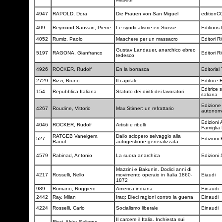
4947
RAPOLD, Dora
Die Frauen von San Miguel
edition
409
Reymond-Sauvain, Pierre
Le syndicalisme en Suisse
Editions
4052
Rumiz, Paolo
Maschere per un massacro
Editori Ri
Gustav Landauer, anarchico ebreo
5197
RAGONA, Gianfranco
Editori Ri
tedesco
4926
ROCKER, Rudolf
En la borrasca
Editoria
2729
Rizzi, Bruno
Il capitale
Editrice 
Editrice 
154
Repubblica Italiana
Statuto dei diritti dei lavoratori
italiana
Edizione
4267
Roudine, Vittorio
Max Stirner: un refrattario
autono
Edizioni 
4046
ROCKER, Rudolf
Artisti e ribelli
Famiglia
RATGEB Vaneigem,
Dallo sciopero selvaggio alla
527
Edizioni
Raoul
autogestione generalizzata
4579
Rabinad, Antonio
La suora anarchica
Edizioni
Mazzini e Bakunin. Dodici anni di
4217
Rosselli, Nello
movimento operaio in Italia 1860-
Eiaudi
1872
989
Romano, Ruggiero
America indiana
Einaudi
2442
Ray, Milan
Iraq: Dieci ragioni contro la guerra
Einaudi
4224
Rosselli, Carlo
Socialismo liberale
Einaudi
Il carcere il Italia. Inchiesta sui
Ricci, Aldo; Salierno,