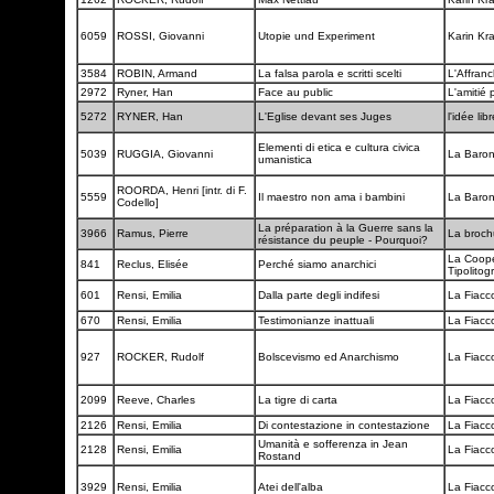
6059
ROSSI, Giovanni
Utopie und Experiment
Karin Kr
3584
ROBIN, Armand
La falsa parola e scritti scelti
L'Affran
2972
Ryner, Han
Face au public
L'amitié p
5272
RYNER, Han
L'Eglise devant ses Juges
l'idée lib
Elementi di etica e cultura civica
5039
RUGGIA, Giovanni
La Baro
umanistica
ROORDA, Henri [intr. di F.
5559
Il maestro non ama i bambini
La Baro
Codello]
La préparation à la Guerre sans la
3966
Ramus, Pierre
La broch
résistance du peuple - Pourquoi?
La Coope
841
Reclus, Elisée
Perché siamo anarchici
Tipolitog
601
Rensi, Emilia
Dalla parte degli indifesi
La Fiacc
670
Rensi, Emilia
Testimonianze inattuali
La Fiacc
927
ROCKER, Rudolf
Bolscevismo ed Anarchismo
La Fiacc
2099
Reeve, Charles
La tigre di carta
La Fiacc
2126
Rensi, Emilia
Di contestazione in contestazione
La Fiacc
Umanità e sofferenza in Jean
2128
Rensi, Emilia
La Fiacc
Rostand
3929
Rensi, Emilia
Atei dell'alba
La Fiacc