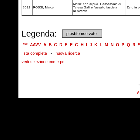
Morire non si può. L'assassinio di
6032
ROSSI, Marco
Teresa Galli e l'assalto fascista
Zero in 
all'Avanti!
Legenda:
prestito riservato
***
AAVV
A
B
C
D
E
F
G
H
I
J
K
L
M
N
O
P
Q
R
lista completa
-
nuova ricerca
vedi selezione come pdf
T
A