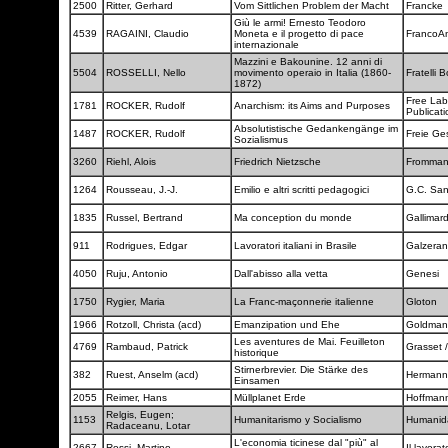
2500
Ritter, Gerhard
Vom Sittlichen Problem der Macht
Francke
Giù le armi! Ernesto Teodoro
4539
RAGAINI, Claudio
Moneta e il progetto di pace
FrancoA
internazionale
Mazzini e Bakounine. 12 anni di
5504
ROSSELLI, Nello
movimento operaio in Italia (1860-
Fratelli 
1872)
Free Lab
1781
ROCKER, Rudolf
Anarchism: its Aims and Purposes
Publicat
Absolutistische Gedankengänge im
1487
ROCKER, Rudolf
Freie Ge
Sozialismus
3260
Riehl, Alois
Friedrich Nietzsche
Fromma
1264
Rousseau, J.-J.
Emilio e altri scritti pedagogici
G.C. Sa
1835
Russel, Bertrand
Ma conception du monde
Gallimar
911
Rodrigues, Edgar
Lavoratori italiani in Brasile
Galzera
4050
Ruju, Antonio
Dall'abisso alla vetta
Genesi
1750
Rygier, Maria
La Franc-maçonnerie italienne
Gloton
1966
Rotzoll, Christa (acd)
Emanzipation und Ehe
Goldma
Les aventures de Mai. Feuilleton
4769
Rambaud, Patrick
Grasset 
historique
Stirnerbrevier. Die Stärke des
382
Ruest, Anselm (acd)
Herman
Einsamen
2055
Reimer, Hans
Müllplanet Erde
Hoffman
Relgis, Eugen;
1153
Humanitarismo y Socialismo
Humani
Radaceanu, Lotar
L'economia ticinese dal "più" al
2667
Rossi, Martino
Il lavora