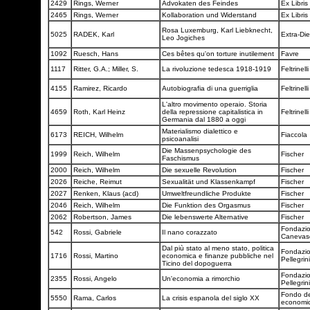
2429
Rings, Werner
Advokaten des Feindes
Ex Libris
2465
Rings, Werner
Kollaboration und Widerstand
Ex Libris
Rosa Luxemburg, Karl Liebknecht,
5025
RADEK, Karl
Extra-Di
Leo Jogiches
1092
Ruesch, Hans
Ces bêtes qu'on torture inutilement
Favre
1117
Ritter, G.A.; Miller, S.
La rivoluzione tedesca 1918-1919
Feltrinell
4155
Ramirez, Ricardo
Autobiografia di una guerriglia
Feltrinell
L'altro movimento operaio. Storia
4659
Roth, Karl Heinz
della repressione capitalistica in
Feltrinell
Germania dal 1880 a oggi
Materialismo dialettico e
6173
REICH, Wilhelm
Fiaccola
psicoanalisi
Die Massenpsychologie des
1999
Reich, Wilhelm
Fischer
Faschismus
2000
Reich, Wilhelm
Die sexuelle Revolution
Fischer
2026
Reiche, Reimut
Sexualität und Klassenkampf
Fischer
2027
Renken, Klaus (acd)
Umweltfreundliche Produkte
Fischer
2046
Reich, Wilhelm
Die Funktion des Orgasmus
Fischer
2062
Robertson, James
Die lebenswerte Alternative
Fischer
Fondazion
542
Rossi, Gabriele
Il nano corazzato
Canevas
Dal più stato al meno stato, politica
Fondazio
1716
Rossi, Martino
economica e finanze pubbliche nel
Pellegrin
Ticino del dopoguerra
Fondazio
2355
Rossi, Angelo
Un'economia a rimorchio
Pellegrin
Fondo de
5550
Rama, Carlos
La crisis espanola del siglo XX
economi