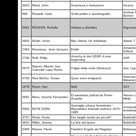
3933
Reed, John
Avventura e rivoluzione
Arcana
Archivio 
680
Rosselli, Carlo
Scritti politici e autobiografici
Berneri
5461
ROCKER, Rodolfo
Artistas y rebeldes
Argonau
3903
Rudin, Victor
Max Stirner. Un refrattario
Arkiviu T
Armando 
2363
Rousseau, Jean-Jacques
Emilio
Editore
Anarchy in the USSR. A new
2796
Ruff, Philip
ASP
beginning
Raineri, Alberto; Ass.
5875
Il figlio della notte (Gimenez)
Ass. La
Culturale Lapo Rosso
Associaci
4756
Riva Muñoz, Tomas
Quan erem emigrants
Matarra
1878
Ryner, Han
Nelti
ASY
El asesinato judicial de Ferrer
Ateneu L
5681
Riera, Vicente Fernandez
Guardia
Mella
Guerriglia urbana femminista -
Autoprod
5993
ROTE ZORA
Repubblica federale tedesca 1975-
femminis
1995
3707
Rossi, Paolo
Era meglio morire da piccoli?
Baldini&
3820
Rifkin, Jeremy
La fine del lavoro
Baldini&
3389
Ramus, Pierre
Friedrich Engels als Plagiator
Befreiun