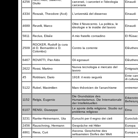
4256
carcerati, i carcerieri e l'ideologia
Einaudi
Giulio
carceraria
4334
Roszak, Theodore (Acd)
L'università del dissenso
Einaudi
Oltre il Novecento. La politica, le
4689
Revelli, Marco
Einaudi
ideologie e le insidie del lavoro
5811
Reclus, Elisée
A mio fratello contadino
El Rùsa
ROCKER, Rudolf (a cura
2509
di D. Bernardini e D.
Contro la corrente
Elèuthe
Colombo)
6467
ROVATTI, Pier Aldo
Gli egosauri
Elèuthe
Nuova tecnologia e mercato del
2622
Rossi, Martino
Emigrazi
lavoro
Ente can
45
Robbiani, Dario
1918: il resto seguirà
di cultur
5122
Rubel, Maximilien
Marx théoricien de l'anarchisme
entremo
Die Grundsätze des
Erkenntn
1152
Relgis, Eugenio
Humanitarismus. Die Internationale
Befreiu
der Intellektuellen
Le aporie della religione. Studio sul
6107
RENSI, Giuseppe
Etna
problema religioso
3231
Ranke-Heinemann, Uta
Eunuchi per il regno dei cieli
Euroclu
2456
Rauschning, Hermann
Gespräche mit Hitler
Europa
Ascona. Geschichte des
4861
Riess, Curt
Europa v
seltsamsten Dorfes der Welt