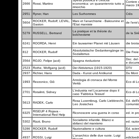
Spesa pubblica e crescita
Corriere 
2666
Rossi, Martino
economica: un quarantennio tutto a
marzo 1
rimorchio
2951
Ryner, Han
Les Surhommes
Crès
ROCKER, Rudolf; LEVAL,
Marx et l'anarchisme - Bakounine et
5604
de l'entr
Gaston
l'Etat marxiste
La pratique et la théorie du
5279
RUSSELL, Bertrand
de la Si
bolchevisme
6241
ROORDA, Henri
Ein lauwarmer Planet mit Läusen
die brot
Absolutistische Gedankengänge im
812
ROCKER, Rudolf
Die Frei
Sozialismus
Doc. del 
3564
ROJO, Felipe (acd)
Spagna rivoluzione
e docum
2523
Rothe, Wolfgang (acd)
Der Aktivismus (1915-1920)
DTV
2937
Richter, Hans
Dada - Kunst und Antikunst
Du Mont
Antologia di cronaca del Monte
1993
Rezzonico, Giò
Eco di L
Verità
L'industria nel Locarnese dopo il
2701
Rotalinti, Sidney
Eco di L
caso 'Fabbrica Tessuti'
Rosa Luxembrug, Carlo Liebknecht,
Ed. dell'
5613
RADEK, Carlo
Leo Josisches
comunis
RISEUP 4 Rojava -
6325
Riconoscere una guerra in corso
ed. in pr
International Red Help
Socialismo infantile. Bilanci e
5302
Rizzii, Bruno
ed. razio
sbilanci del marxismo
5286
ROCKER, Rudolf
Nazionalismo e cultura
Ed. scien
L'anarchico delle due ruote. Luigi
4937
ROSSI, Luigi
edicloed
Masetti