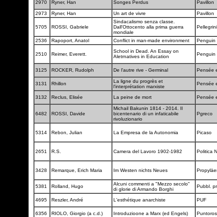
2970
Ryner, Han
Songes Perdus
Pavillon
2973
Ryner, Han
Un art de vivre
Pavillon
Sindacalismo senza classe.
5705
ROSSI, Gabriele
Dall'Ottocento alla prima guerra
Pellegri
mondiale
2536
Rapoport, Anatol
Conflict in man-made environment
Penguin
School in Dead. An Essay on
2510
Reimer, Everett.
Penguin
Aletrnatives in Education
3125
ROCKER, Rudolph
De l'autre rive - Germinal
Pensée e
La ligne du progrès et
3131
Rhillon
Pensée e
l'interprétation marxiste
3132
Reclus, Elisée
La peine de mort
Pensée e
Michail Bakunin 1814 - 2014. Il
6482
ROSSI, Davide
bicentenario di un infaticabile
Pgreco
rivoluzionario
5314
Rebon, Julian
La Empresa de la Autonomia
Picaso
2651
R.S.
Camera del Lavoro 1902-1982
Politica
3428
Remarque, Erich Maria
Im Westen nichts Neues
Propylä
Alcuni commenti a "Mezzo secolo"
5381
Rolland, Hugo
Pubbl. p
di glorie di Armando Borghi
4695
Reszler, André
L'esthétique anarchiste
PUF
6356
RIOLO, Giorgio (a c.d.)
Introduzioone a Marx (ed Engels)
Puntoro