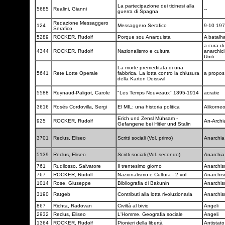
La partecipazione dei ticinesi alla
5685
Realini, Gianni
--
guerra di Spagna
Redazione Messaggero
124
Messaggero Serafico
9-10 19
Serafico
5289
ROCKER, Rudolf
Porque sou Anarquista
A batalh
a cura di
4344
ROCKER, Rudolf
Nazionalismo e cultura
anarchici
Uniti
La morte premeditata di una
5641
Rete Lotte Operaie
fabbrica. La lotta contro la chiusura
a propos
della Karton Deisswil
5588
Reynaud-Paligot, Carole
"Les Temps Nouveaux" 1895-1914
acratie
3616
Rosés Cordovilla, Sergi
El MIL: una historia politica
Alikorne
Erich und Zensl Mühsam -
925
ROCKER, Rudolf
An-Arch
Gefangene bei Hitler und Stalin
3701
Reclus, Eliseo
Scritti sociali (Vol. primo)
Anarchi
5139
Reclus, Eliseo
Scritti sociali (Vol. secondo)
Anarchi
761
Rudilosso, Salvatore
Il trentesimo giorno
Anarchi
767
ROCKER, Rudolf
Nazionalismo e Cultura - 2 vol
Anarchi
1014
Rose, Giuseppe
Bibliografia di Bakunin
Anarchi
3190
Ratgeb
Contributi alla lotta rivoluzionaria
Anarchi
867
Richta, Radovan
Civiltà al bivio
Angeli
2932
Reclus, Eliseo
L'Homme. Geografia sociale
Angeli
1364
ROCKER, Rudolf
Pionieri della libertà
Antistat