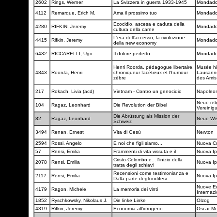
2602
Rings, Werner
La Svizzera in guerra 1933-1945
Mondado
4112
Remarque, Erich M.
Ama il prossimo tuo
Mondado
Ecocidio, ascesa e caduta della
4280
RIFKIN, Jeremy
Mondado
cultura della carne
L'era dell'accesso, la rivoluzione
4415
Rifkin, Jeremy
Mondado
della new economy
6432
RICCARELLI, Ugo
Il dolore perfetto
Mondado
Henri Roorda, pédagogue libertaire,
Musée hi
4843
Roorda, Henri
chroniqueur facétieux et l'humour
Lausanne
zèbre
des Ami
217
Rokach, Livia (acd)
Vietnam - Contro un genocidio
Napoleo
Neue reli
104
Ragaz, Leonhard
Die Revolution der Bibel
Vereinig
Die Abrüstung als Mission der
82
Ragaz, Leonhard
Neue W
Schweiz
3494
Renan, Ernest
Vita di Gesù
Newton
2594
Rossi, Angelo
E noi che figli siamo...
Nuova Cr
57
Rensi, Emilia
Frammenti di vita vissuta e il
Nuova I
Cristo-Colombo e... l'inizio della
2078
Rensi, Emilia
Nuova I
tratta degli schiavi
Recensioni come testimonianza e
2117
Rensi, Emilia
Nuova I
Dalla parte degli indifesi
Nuove E
4179
Ragon, Michele
La memoria dei vinti
Internazi
1852
Ryschkowsky, Nikolaus J.
Die linke Linke
Olzog
4319
Rifkin, Jeremy
Economia all'idrogeno
Oscar M