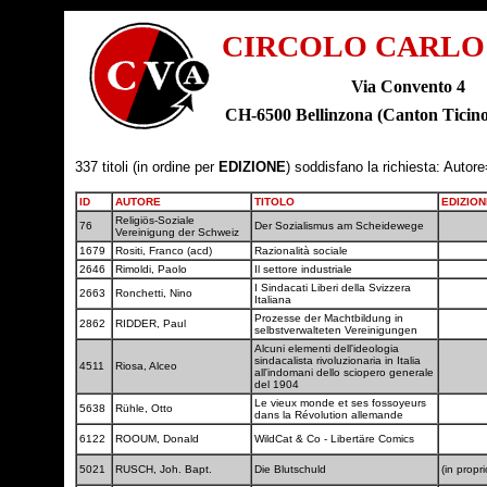
CIRCOLO CARLO
Via Convento 4
CH-6500 Bellinzona (Canton Tic
337 titoli (in ordine per
EDIZIONE
) soddisfano la richiesta: Autore
ID
AUTORE
TITOLO
EDIZION
Religiös-Soziale
76
Der Sozialismus am Scheidewege
Vereinigung der Schweiz
1679
Rositi, Franco (acd)
Razionalità sociale
2646
Rimoldi, Paolo
Il settore industriale
I Sindacati Liberi della Svizzera
2663
Ronchetti, Nino
Italiana
Prozesse der Machtbildung in
2862
RIDDER, Paul
selbstverwalteten Vereinigungen
Alcuni elementi dell'ideologia
sindacalista rivoluzionaria in Italia
4511
Riosa, Alceo
all'indomani dello sciopero generale
del 1904
Le vieux monde et ses fossoyeurs
5638
Rühle, Otto
dans la Révolution allemande
6122
ROOUM, Donald
WildCat & Co - Libertäre Comics
5021
RUSCH, Joh. Bapt.
Die Blutschuld
(in propr