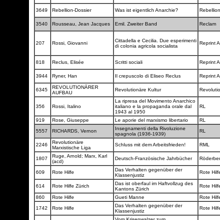
3649
Rebellion-Dossier
Was ist eigentlich Anarchie?
Rebellio
3540
Rousseau, Jean Jacques
Emil. Zweiter Band
Reclam
Cittadella e Cecilia. Due esperimenti
207
Rossi, Giovanni
Reprint 
di colonia agricola socialista
818
Reclus, Elisée
Scritti sociali
Reprint 
3944
Ryner, Han
Il crepuscolo di Eliseo Reclus
Reprint 
REVOLUTIONÄRER
6345
Revolutionäre Kultur
Revoluti
AUFBAU
La ripresa del Movimento Anarchico
356
Rossi, Italino
italiano e la propaganda orale dal
RL
1943 al 1950
919
Rose, Giuseppe
Le aporie del marxismo libertario
RL
Insegnamenti della Rivoluzione
5557
RICHARDS, Vernon
RL
spagnola (1936-1939)
Revolutionäre
2246
Schluss mit dem Arbeitsfrieden!
RML
Marxistische Liga
Ruge, Arnold; Marx, Karl
1807
Deutsch-Französische Jahrbücher
Röderbe
(acd)
Das Verhalten gegenüber der
609
Rote Hilfe
Rote Hil
Klassenjustiz
Das ist oberfaul im Haftvollzug des
614
Rote Hilfe Zürich
Rote Hil
Kantons Zürich
860
Rote Hilfe
Gueti Manne
Rote Hil
Das Verhalten gegenüber der
1742
Rote Hilfe
Rote Hil
Klassenjustiz
Vom Krisenwalzer zum