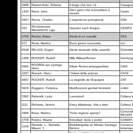
3986
Raineri-Seitz, Roberto
Il luogo che non c'è
Casagra
Dieci giorni che sconvolsero il
1352
Reed, John
Casini
mondo
2907
Reeve, Charles
L'esperienza portoghese
CDA
Revolutionäre
252
Spanien nach Burgos
CEDIPS
Marxistische Liga
3700
Reclus, Eliseo
Storia di un ruscello
CES
972
Rossi, Martino
Buon giorno economia
cicl.
6548
RELGIS, Eugen
Storia sessuale della umanità
Ciclostil
1488
ROCKER, Rudolf
Milly Witkop/Rocker
Cienfueg
ROORDA van eysinga,
5964
Elisée Reclus propagandiste
CIRA
Henri
1067
Ruesch, Hans
I falsari della scienza
CIVIS
4867
ROCKER, Rudolf
La tragédie de l'Espagne
CNT
5626
Ruggiero, Federica
Modificazioni genitali femminili
colibrì
5382
Rafanelli, Leda
Lavoratori!
Collana l
1111
Richards, Vernon
Errico Malatesta. Vita e idee
Collana 
Comunità 
2886
Rossi, Martino
Ticino regione aperta?
98/1993
4758
Robins, Wayne
Etnicidad, tierra y poder
CONAPI
Ramella, L.; Ramella-
Biobibliografia de Moisés Santiago
Conservat
2256
Miquel, Y.
Bertoni
botaniq