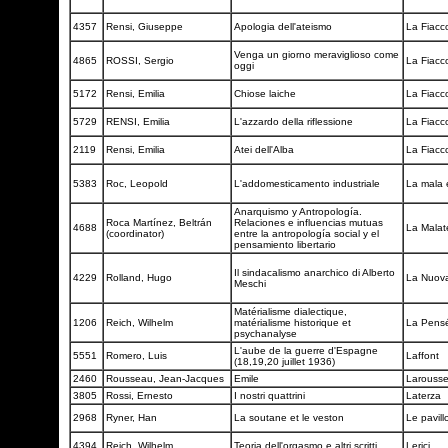
4357
Rensi, Giuseppe
Apologia dell'ateismo
La Fiacc
Venga un giorno meraviglioso come
4865
ROSSI, Sergio
La Fiacc
oggi
5172
Rensi, Emilia
Chiose laiche
La Fiacc
5729
RENSI, Emilia
L'azzardo della riflessione
La Fiacc
2119
Rensi, Emilia
Atei dell'Alba
La Fiacc
5383
Roc, Leopold
L'addomesticamento industriale
La mala
Anarquismo y Antropología.
Roca Martínez, Beltrán
Relaciones e influencias mutuas
4688
La Malate
(coordinator)
entre la antropología social y el
pensamiento libertario
Il sindacalismo anarchico di Alberto
4229
Rolland, Hugo
La Nuova
Meschi
Matérialisme dialectique,
1206
Reich, Wilhelm
matérialisme historique et
La Pens
psychanalyse
L'aube de la guerre d'Espagne
5551
Romero, Luis
Laffont
(18,19,20 juillet 1936)
2460
Rousseau, Jean-Jacques
Emile
Larouss
3805
Rossi, Ernesto
I nostri quattrini
Laterza
2968
Ryner, Han
La soutane et le veston
Le pavil
4394
Reich, Wilhelm
Teoria dell'orgasmo e altri scritti
Lerici