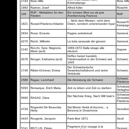
1743
Rote Hilfe
Rote Hil
Kriminaltango
1983
Rattner, Josef
Alfred Adler
Rowohlt
RUP - Weltaktion für den
Ein ernstes Wort zur de-jure
109
RUP
Frieden
Anerkennung Francos
... Nicht dem Westen, nicht dem
Russel-F
1821
Russel-Friedens-Initiative
Osten, sondern untereinander loyal
Kampag
...
2934
Rossi, Ernesto
Pagine anticlericali
Samonà e
4270
Reich, Wilhelm
La lotta sessuale dei giovani
Samonà e
Rocchi, Syra; Magrone,
1969-1972 Dalla strage alle
2192
Sapere
Mario (acd)
elezioni
Hoffen heisst handeln.
4078
Rengel, Katharina (acd)
Friedensarbeit in der Schweiz seit
Schweiz.
1945
Der Schweizerische
1749
Ribbe-Ochsner, Emma
Gewerkschaftsbund und seine
Schweiz.
Verbände
Schweiz. 
1586
Ragaz, Leonhard
Die Abrüstung der Schweiz
Friedens
Schweize
5093
Remarque, Erich Maria
Zeit zu leben und Zeit zu sterben
Verlagh
Schweize
Der Nächste Krieg. Nach Will Irwin's
5660
RAGAZ, Clara
Zentralste
Friedens
Rogantini De Beauclair,
Dal Monte Verità di Ascona... a
4729
Serodin
Hetty
Berzona in Onsernone
4443
Rougerie, Jacques
Paris libre 1871
Seuil
Fragment d'un voyage à la
5741
RECLUS, Elisée
Sextant