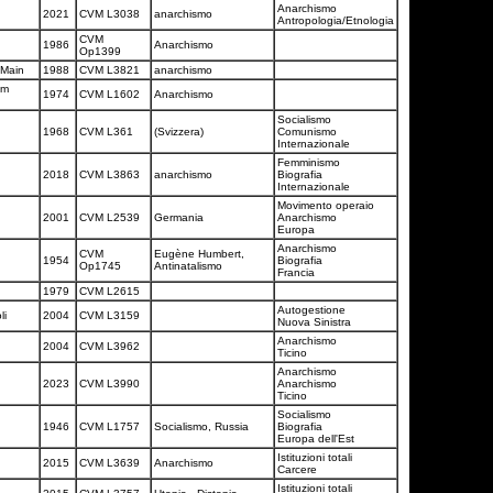
Anarchismo
2021
CVM L3038
anarchismo
Antropologia/Etnologia
CVM
1986
Anarchismo
Op1399
 Main
1988
CVM L3821
anarchismo
im
1974
CVM L1602
Anarchismo
Socialismo
1968
CVM L361
(Svizzera)
Comunismo
Internazionale
Femminismo
2018
CVM L3863
anarchismo
Biografia
Internazionale
Movimento operaio
2001
CVM L2539
Germania
Anarchismo
Europa
Anarchismo
CVM
Eugène Humbert,
1954
Biografia
Op1745
Antinatalismo
Francia
1979
CVM L2615
Autogestione
li
2004
CVM L3159
Nuova Sinistra
Anarchismo
2004
CVM L3962
Ticino
Anarchismo
2023
CVM L3990
Anarchismo
Ticino
Socialismo
1946
CVM L1757
Socialismo, Russia
Biografia
Europa dell'Est
Istituzioni totali
2015
CVM L3639
Anarchismo
Carcere
Istituzioni totali