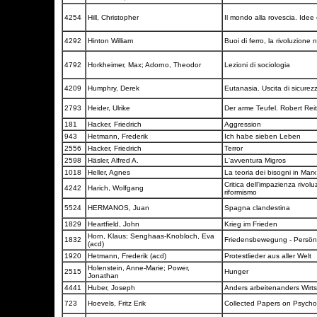
4254
Hill, Christopher
Il mondo alla rovescia. Idee 
4292
Hinton William
Buoi di ferro, la rivoluzione 
4792
Horkheimer, Max; Adorno, Theodor
Lezioni di sociologia
4209
Humphry, Derek
Eutanasia. Uscita di sicure
2793
Heider, Ulrike
Der arme Teufel. Robert Rei
181
Hacker, Friedrich
Aggression
943
Hetmann, Frederik
Ich habe sieben Leben
2556
Hacker, Friedrich
Terror
2598
Häsler, Alfred A.
L'avventura Migros
1018
Heller, Agnes
La teoria dei bisogni in Mar
Critica dell'impazienza rivolu
4242
Harich, Wolfgang
riformismo
5524
HERMANOS, Juan
Spagna clandestina
1829
Heartfield, John
Krieg im Frieden
Horn, Klaus; Senghaas-Knobloch, Eva
1832
Friedensbewegung - Persönl
(acd)
1920
Hetmann, Frederik (acd)
Protestlieder aus aller Welt
Holenstein, Anne-Marie; Power,
2515
Hunger
Jonathan
4441
Huber, Joseph
Anders arbeitenanders Wirt
723
Hoevels, Fritz Erik
Collected Papers on Psychoa