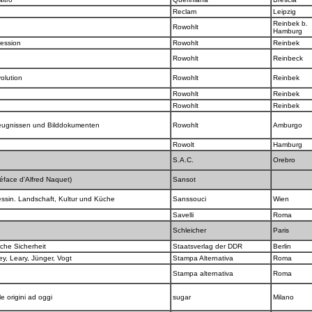
Reclam
Leipzig
Reinbek b.
Rowohlt
Hamburg
ression
Rowohlt
Reinbek
Rowohlt
Reinbeck
olution
Rowohlt
Reinbek
Rowohlt
Reinbek
Rowohlt
Reinbek
eugnissen und Bilddokumenten
Rowohlt
Amburgo
Rowolt
Hamburg
S.A.C.
Orebro
éface d'Alfred Naquet)
Sansot
ssin. Landschaft, Kultur und Küche
Sanssouci
Wien
Savelli
Roma
Schleicher
Paris
sche Sicherheit
Staatsverlag der DDR
Berlin
ley, Leary, Jünger, Vogt
Stampa Alternativa
Roma
Stampa alternativa
Roma
lle origini ad oggi
sugar
Milano