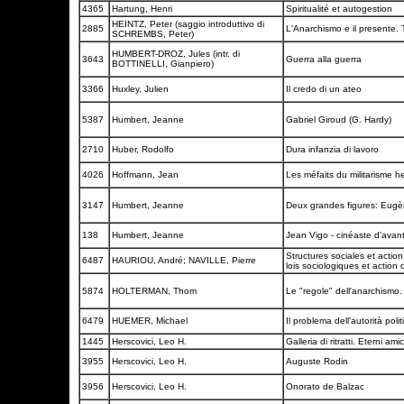
4365
Hartung, Henri
Spiritualité et autogestion
HEINTZ, Peter (saggio introduttivo di
2885
L'Anarchismo e il presente.
SCHREMBS, Peter)
HUMBERT-DROZ, Jules (intr. di
3643
Guerra alla guerra
BOTTINELLI, Gianpiero)
3366
Huxley, Julien
Il credo di un ateo
5387
Humbert, Jeanne
Gabriel Giroud (G. Hardy)
2710
Huber, Rodolfo
Dura infanzia di lavoro
4026
Hoffmann, Jean
Les méfaits du militarisme h
3147
Humbert, Jeanne
Deux grandes figures: Eug
138
Humbert, Jeanne
Jean Vigo - cinéaste d'avan
Structures sociales et action 
6487
HAURIOU, André; NAVILLE, Pierre
lois sociologiques et actio
5874
HOLTERMAN, Thom
Le "regole" dell'anarchismo.
6479
HUEMER, Michael
Il problema dell'autorità poli
1445
Herscovici, Leo H.
Galleria di ritratti. Eterni am
3955
Herscovici, Leo H.
Auguste Rodin
3956
Herscovici, Leo H.
Onorato de Balzac