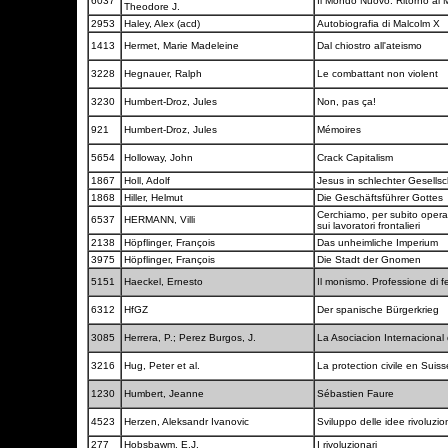
6037
Il Mondo Nuovo. Ritorno al M
Theodore J.
2953
Haley, Alex (acd)
Autobiografia di Malcolm X
1413
Hermet, Marie Madeleine
Dal chiostro all'ateismo
3228
Hegnauer, Ralph
Le combattant non violent
3230
Humbert-Droz, Jules
Non, pas ça!
921
Humbert-Droz, Jules
Mémoires
5654
Holloway, John
Crack Capitalism
1867
Holl, Adolf
Jesus in schlechter Gesells
1868
Hiller, Helmut
Die Geschäftsführer Gottes
Cerchiamo, per subito operai
6537
HERMANN, Villi
sui lavoratori frontalieri
2138
Höpflinger, François
Das unheimliche Imperium
3975
Höpflinger, François
Die Stadt der Gnomen
5151
Haeckel, Ernesto
Il monismo. Professione di f
6312
HfGZ
Der spanische Bürgerkrieg
3085
Herrera, P.; Perez Burgos, J.
La Asociacion Internacional
3216
Hug, Peter et al.
La protection civile en Suis
1230
Humbert, Jeanne
Sébastien Faure
4523
Herzen, Aleksandr Ivanovic
Sviluppo delle idee rivoluzio
277
Hobsbawm, E.J.
I rivoluzionari