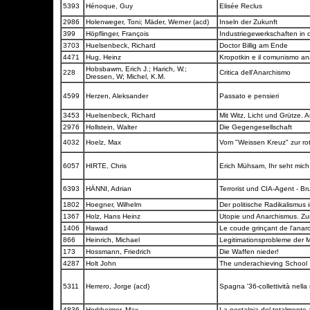
5393
Hénoque, Guy
Elisée Reclus
2986
Holenweger, Toni; Mäder, Werner (acd)
Inseln der Zukunft
399
Höpflinger, François
Industriegewerkschaften in
3703
Huelsenbeck, Richard
Doctor Billig am Ende
4471
Hug, Heinz
Kropotkin e il comunismo a
Hobsbawm, Erich J.; Harich, W.;
228
Critica dell'Anarchismo
Dressen, W; Michel, K.M.
4599
Herzen, Aleksander
Passato e pensieri
3453
Huelsenbeck, Richard
Mit Witz, Licht und Grütze
2976
Hollstein, Walter
Die Gegengesellschaft
4032
Hoelz, Max
Vom "Weissen Kreuz" zur r
6057
HIRTE, Chris
Erich Mühsam, Ihr seht mich
6393
HÄNNI, Adrian
Terrorist und CIA-Agent - B
1802
Hoegner, Wilhelm
Der politische Radikalismu
1367
Holz, Hans Heinz
Utopie und Anarchismus. Zur 
1406
Hawad
Le coude grinçant de l'anar
866
Heinrich, Michael
Legitimationsprobleme der 
173
Hossmann, Friedrich
Die Waffen nieder!
4287
Holt John
The underachieving School
5311
Herrero, Jorge (acd)
Spagna '36-collettività nella
4836
Horkheimer, Max
La nostalgia del totalmente 