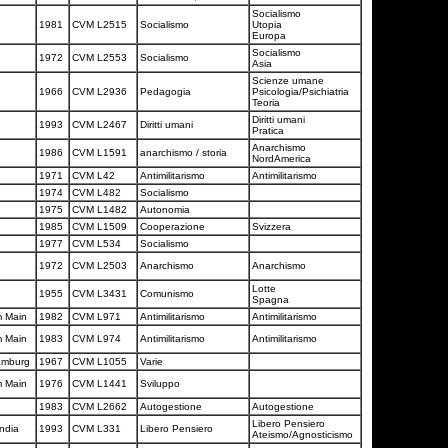
Socialismo
1981
CVM L2515
Socialismo
Utopia
Europa
Socialismo
1972
CVM L2553
Socialismo
Asia
Scienze umane
1966
CVM L2936
Pedagogia
Psicologia/Psichiatria
Teoria
Diritti umani
1993
CVM L2467
Diritti umani
Pratica
Anarchismo
1986
CVM L1591
anarchismo / storia
NordAmerica
1971
CVM L42
Antimilitarismo
Antimilitarismo
1974
CVM L482
Socialismo
1975
CVM L1482
Autonomia
1985
CVM L1509
Cooperazione
Svizzera
1977
CVM L534
Socialismo
1972
CVM L2503
Anarchismo
Anarchismo
Lotte
1955
CVM L3431
Comunismo
Spagna
m Main
1982
CVM L971
Antimilitarismo
Antimilitarismo
m Main
1983
CVM L974
Antimilitarismo
Antimilitarismo
Hamburg
1967
CVM L1055
Varie
m Main
1976
CVM L1441
Sviluppo
1983
CVM L2662
Autogestione
Autogestione
Libero Pensiero
India
1993
CVM L331
Libero Pensiero
Ateismo/Agnosticismo