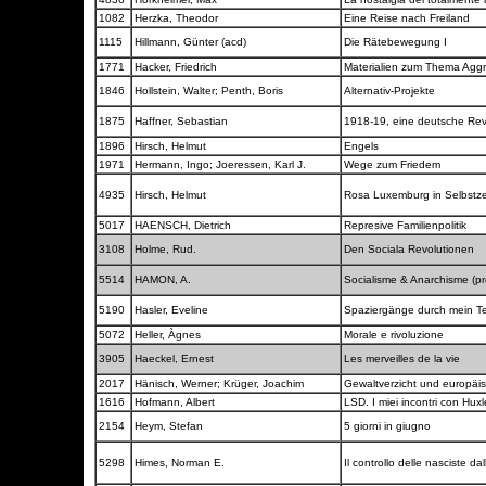
1082
Herzka, Theodor
Eine Reise nach Freiland
1115
Hillmann, Günter (acd)
Die Rätebewegung I
1771
Hacker, Friedrich
Materialien zum Thema Agg
1846
Hollstein, Walter; Penth, Boris
Alternativ-Projekte
1875
Haffner, Sebastian
1918-19, eine deutsche Rev
1896
Hirsch, Helmut
Engels
1971
Hermann, Ingo; Joeressen, Karl J.
Wege zum Friedem
4935
Hirsch, Helmut
Rosa Luxemburg in Selbstz
5017
HAENSCH, Dietrich
Represive Familienpolitik
3108
Holme, Rud.
Den Sociala Revolutionen
5514
HAMON, A.
Socialisme & Anarchisme (pr
5190
Hasler, Eveline
Spaziergänge durch mein Te
5072
Heller, Àgnes
Morale e rivoluzione
3905
Haeckel, Ernest
Les merveilles de la vie
2017
Hänisch, Werner; Krüger, Joachim
Gewaltverzicht und europäi
1616
Hofmann, Albert
LSD. I miei incontri con Hux
2154
Heym, Stefan
5 giorni in giugno
5298
Himes, Norman E.
Il controllo delle nasciste da