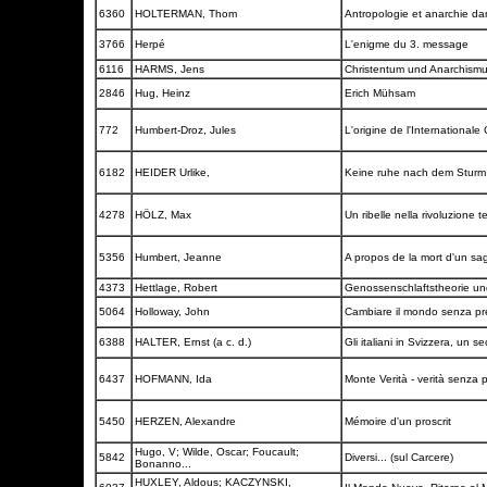
6360
HOLTERMAN, Thom
Antropologie et anarchie da
3766
Herpé
L'enigme du 3. message
6116
HARMS, Jens
Christentum und Anarchism
2846
Hug, Heinz
Erich Mühsam
772
Humbert-Droz, Jules
L'origine de l'Internation
6182
HEIDER Urlike,
Keine ruhe nach dem Stur
4278
HÖLZ, Max
Un ribelle nella rivoluzion
5356
Humbert, Jeanne
A propos de la mort d'un s
4373
Hettlage, Robert
Genossenschlaftstheorie und
5064
Holloway, John
Cambiare il mondo senza prend
6388
HALTER, Ernst (a c. d.)
Gli italiani in Svizzera, un 
6437
HOFMANN, Ida
Monte Verità - verità senza
5450
HERZEN, Alexandre
Mémoire d'un proscrit
Hugo, V; Wilde, Oscar; Foucault;
5842
Diversi... (sul Carcere)
Bonanno...
HUXLEY, Aldous; KACZYNSKI,