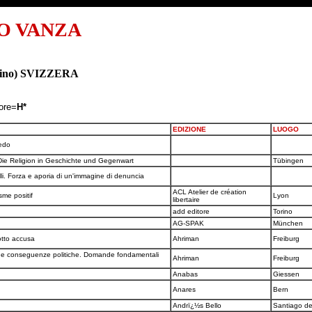
O VANZA
icino) SVIZZERA
tore=
H*
EDIZIONE
LUOGO
redo
 Die Religion in Geschichte und Gegenwart
Tübingen
elli. Forza e aporia di un'immagine di denuncia
ACL Atelier de création
sme positif
Lyon
libertaire
add editore
Torino
AG-SPAK
München
sotto accusa
Ahriman
Freiburg
sue conseguenze politiche. Domande fondamentali
Ahriman
Freiburg
Anabas
Giessen
Anares
Bern
Andrï¿½s Bello
Santiago de