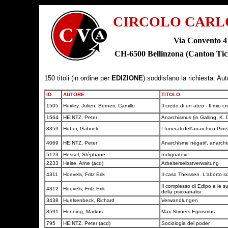
CIRCOLO CARL
Via Convento 4
CH-6500 Bellinzona (Canton T
150 titoli (in ordine per
EDIZIONE
) soddisfano la richiesta: Au
ID
AUTORE
TITOLO
1505
Huxley, Julien; Berneri, Camillo
Il credo di un ateo - Il mio c
1564
HEINTZ, Peter
Anarchismus (in Galling, K.
3359
Huber, Gabriele
I funerali dell'anarchico Pin
4069
HEINTZ, Peter
Anarchisme négatif, anarchi
5123
Hessel, Stéphane
Indignatevi!
2233
Heise, Arne (acd)
Arbeiterselbstverwaltung
4311
Hoevels, Fritz Erik
Il caso Theissen. L'aborto 
Il complesso di Edipo e le 
4312
Hoevels, Fritz Erik
della psicoanalisi
3438
Huelsenbeck, Richard
Verwandlungen
3591
Henning, Markus
Max Stirners Egoismus
795
HEINTZ, Peter (acd)
Sociologia del poder