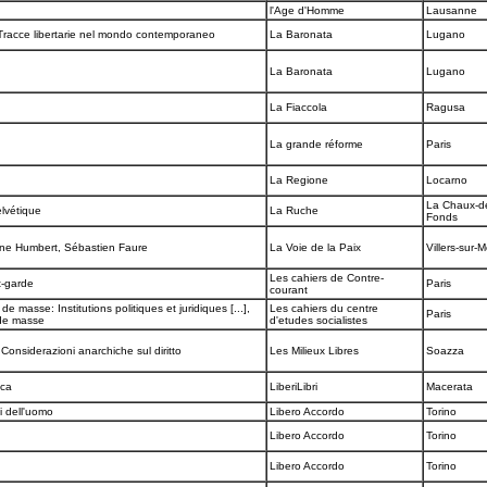
l'Age d'Homme
Lausanne
 Tracce libertarie nel mondo contemporaneo
La Baronata
Lugano
La Baronata
Lugano
La Fiaccola
Ragusa
La grande réforme
Paris
La Regione
Locarno
La Chaux-d
elvétique
La Ruche
Fonds
ène Humbert, Sébastien Faure
La Voie de la Paix
Villers-sur-
Les cahiers de Contre-
t-garde
Paris
courant
de masse: Institutions politiques et juridiques [...],
Les cahiers du centre
Paris
n de masse
d'etudes socialistes
 Considerazioni anarchiche sul diritto
Les Milieux Libres
Soazza
tica
LiberiLibri
Macerata
ici dell'uomo
Libero Accordo
Torino
Libero Accordo
Torino
Libero Accordo
Torino