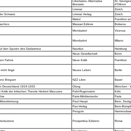
Libertaires- Alternative
St. Georges
libertaire
d'Oléron
Limmat
Zürich
 der Schweiz
Limmat Verlag
Zürich
Makol
Frankfurt a
narchico
Massari Editore
Bolsena
Mondadori
Vicenza
Mondadori
Milano
. Auf den Spuren des Dadaismus
Nautilus
Hamburg
Neue Gesellschaft
Bonn
oten Fahne
Neue Kritik
Frankfurt
 nicht feige
Neues Leben
Berlin
runo Breguet
NZZ Libro
Basel
s in Deutschland 1919-1933
Olzog
München - 
Kritik der kritischen Theorie Herbert Marcuses
Pahl-Rugenstein
Köln
chie
Paris-Méditerranée
Paris
Mitbestimmung
Paul Haupt
Bern, Stutt
Pax-Verlag
Bern-Bümpl
Penguin
Harmondsw
 rivoluzione
Prospettiva Edizioni
Roma
altro
Queriniana
Brescia