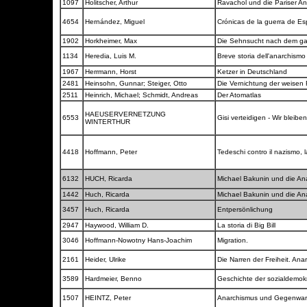
1097
Holitscher, Arthur
Ravachol und die Pariser A
4654
Hernández, Miguel
Crónicas de la guerra de E
1902
Horkheimer, Max
Die Sehnsucht nach dem g
1134
Heredia, Luis M.
Breve storia dell'anarchismo
1967
Herrmann, Horst
Ketzer in Deutschland
2481
Heinsohn, Gunnar; Steiger, Otto
Die Vernichtung der weisen
2511
Heinrich, Michael; Schmidt, Andreas
Der Atomatlas
HAEUSERVERNETZUNG
6553
Gisi verteidigen - Wir bleiben
WINTERTHUR
4418
Hoffmann, Peter
Tedeschi contro il nazismo, 
6132
HUCH, Ricarda
Michael Bakunin und die An
1442
Huch, Ricarda
Michael Bakunin und die An
3457
Huch, Ricarda
Entpersönlichung
2947
Haywood, William D.
La storia di Big Bill
3046
Hoffmann-Nowotny Hans-Joachim
Migration.
2161
Heider, Ulrike
Die Narren der Freiheit. An
3589
Hardmeier, Benno
Geschichte der sozialdemok
1507
HEINTZ, Peter
Anarchismus und Gegenwa