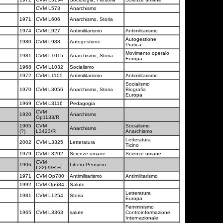
CVM L573
Anarchismo
1971
CVM L606
Anarchismo, Storia
1974
CVM L927
Antimilitarismo
Antimilitarismo
Autogestione
1980
CVM L988
Autogestione
Pratica
Movimento operaio
1981
CVM L1015
Anarchismo, Storia
Europa
1968
CVM L1032
Socialismo
1972
CVM L1105
Antimilitarismo
Antimilitarismo
Socialismo
1970
CVM L3056
Anarchismo, Storia
Biografia
Europa
1969
CVM L3116
Pedagogia
CVM
1920
Anarchismo
Op1133/R
1905
CVM
Socialismo
Anarchismo
(?)
L3423/R
Anarchismo
Letteratura
2002
CVM L3325
Letteratura
Ticino
1979
CVM L3202
Scienze umane
Scienze umane
CVM
1906
Libero Pensiero
L2269/R FL
1971
CVM Op780
Antimilitarismo
Antimilitarismo
1992
CVM Op684
Salute
Letteratura
1981
CVM L1254
Storia
Europa
Femminismo
1965
CVM L3363
salute
Controinformazione
Internazionale