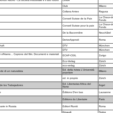
ondo Nuovo - La società industriale e il suo futuro
Cirtide
Club
Milano
Collana Anteo
Ragusa
La Chaux-d
Conseil Suisse de la Paix
Fonds
La Chaux-d
Conseil Suisse pour la paix
Fonds
De la Baconnière
Neuchâtel
DeriveApprodi
Roma
chaft
DTV
München
DTV
München
 offriamo... Copione del film. Documenti e materiali
ECAP-CGIL
Zurigo
Eco-Verlag
Zürich
eco-verlag
Zürich
Ed. della rivista L'Università
ede di un naturalista
Milano
popolare
ed. in proprio
Zürich
Ed. Libertarias Africa del
 de los Trabajadores
Argel
Norte
se
Éditions D'en bas
Lausanne
Editions du Libertaire
Paris
narie in Russia
Editori Riuniti
Roma
Einaudi
Torino