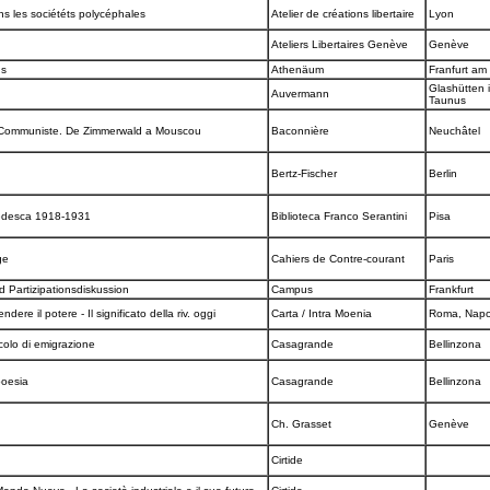
ns les sociététs polycéphales
Atelier de créations libertaire
Lyon
Ateliers Libertaires Genève
Genève
us
Athenäum
Franfurt am
Glashütten 
Auvermann
Taunus
ale Communiste. De Zimmerwald a Mouscou
Baconnière
Neuchâtel
m
Bertz-Fischer
Berlin
e tedesca 1918-1931
Biblioteca Franco Serantini
Pisa
age
Cahiers de Contre-courant
Paris
 Partizipationsdiskussion
Campus
Frankfurt
ere il potere - Il significato della riv. oggi
Carta / Intra Moenia
Roma, Napo
secolo di emigrazione
Casagrande
Bellinzona
 poesia
Casagrande
Bellinzona
Ch. Grasset
Genève
Cirtide