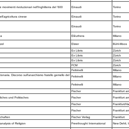
e movimenti rivoluzionari nell'Inghilterra del '600
Einaudi
Torino
nell'agricoltura cinese
Einaudi
Torino
Einaudi
Torino
zza
Elèuthera
Milano
tzel
Elster
Bühl-Moos
Ex Libris
Zürich
Ex Libris
Zürich
Ex Libris
Zürich
FCM
Zürich
x
Feltrinelli
Milano
zionaria. Discorso sull'anarchismo fratello gemello del
Feltrinelli
Milano
Feltrinelli
Milano
Fischer
Frankfurt a
iches und Politisches
Fischer
Frankfurt a
Fischer
Frankfurt/
Fischer
Frankfurt a
schaften
Fischer Verlag
Frankfurt
nalysis of Religion
Freethought International
New Dehli, 