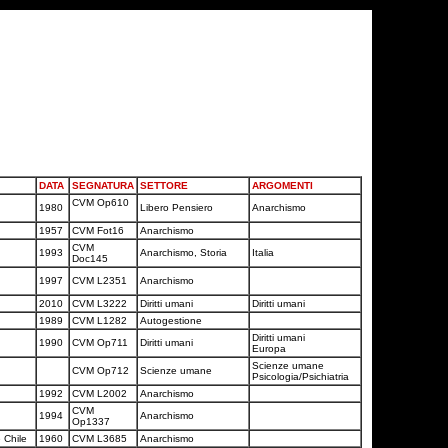
DATA
SEGNATURA
SETTORE
ARGOMENTI
CVM Op610
1980
Libero Pensiero
Anarchismo
1957
CVM Fot16
Anarchismo
CVM
1993
Anarchismo, Storia
Italia
Doc145
1997
CVM L2351
Anarchismo
2010
CVM L3222
Diritti umani
Diritti umani
1989
CVM L1282
Autogestione
Diritti umani
1990
CVM Op711
Diritti umani
Europa
Scienze umane
CVM Op712
Scienze umane
Psicologia/Psichiatria
1992
CVM L2002
Anarchismo
CVM
1994
Anarchismo
Op1337
 Chile
1960
CVM L3685
Anarchismo