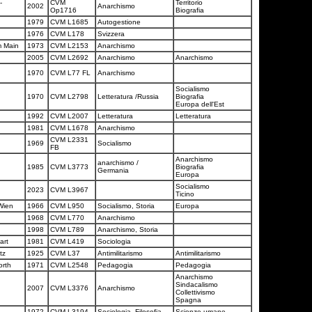
-
CVM
Territorio
2002
Anarchismo
Op1716
Biografia
1979
CVM L1685
Autogestione
1976
CVM L178
Svizzera
m Main
1973
CVM L2153
Anarchismo
2005
CVM L2692
Anarchismo
Anarchismo
1970
CVM L77 FL
Anarchismo
Socialismo
1970
CVM L2798
Letteratura /Russia
Biografia
Europa dell'Est
1992
CVM L2007
Letteratura
Letteratura
1981
CVM L1678
Anarchismo
CVM L2331
1969
Socialismo
FB
Anarchismo
anarchismo /
1985
CVM L3773
Biografia
Germania
Europa
Socialismo
2023
CVM L3967
Ticino
Wien
1966
CVM L950
Socialismo, Storia
Europa
1968
CVM L770
Anarchismo
1998
CVM L789
Anarchismo, Storia
gart
1981
CVM L419
Sociologia
itz
1925
CVM L37
Antimilitarismo
Antimilitarismo
orth
1971
CVM L2548
Pedagogia
Pedagogia
Anarchismo
Sindacalismo
2007
CVM L3376
Anarchismo
Collettivismo
Spagna
1972
CVM L3194
Sociologia, Filosofia
Scienze umane