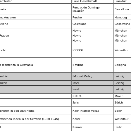
narchisten
Freie Gesellschaft
Frankfurt
Fundación Domingo
spaña
Barcellona
Malagón
anz Anderen
Furche
Hamburg
 cileno
Galzerano
Casalvelino
Heyne
München
 Frauen
Heyne
München
Heyne
München
 alle!
IGBBSL
Winterthur
la resistenza in Germania
Il Mulino
Bologna
archie
IM Insel Verlag
Leipzig
archie
Insel
Leipzig
Insel
Leipzig
ISKRA
Milano
Juris
Zürich
archisten in den USA heute.
Karin Kramer Verlag
Berlin
ratischen Ideen in der Schweiz (1920-1945)
Keller
Winterthur
rt
Kramer
Berlin