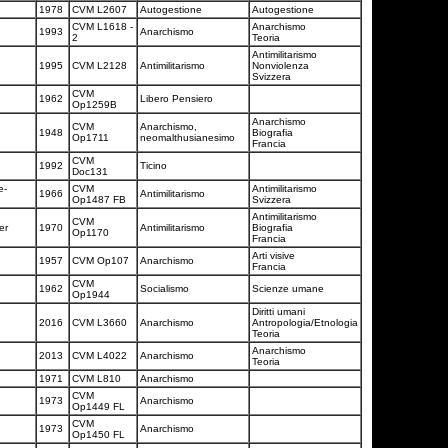
1978
CVM L2607
Autogestione
Autogestione
CVM L1618 -
Anarchismo
1993
Anarchismo
2
Teoria
Antimilitarismo
1995
CVM L2128
Antimilitarismo
Nonviolenza
Svizzera
CVM
1962
Libero Pensiero
Op1259B
Anarchismo
CVM
Anarchismo,
1948
Biografia
Op1711
neomalthusianesimo
Francia
CVM
1992
Ticino
Doc131
e-
CVM
Antimilitarismo
1966
Antimilitarismo
Op1487 FB
Svizzera
Antimilitarismo
CVM
Mer
1970
Antimilitarismo
Biografia
Op1170
Francia
Arti visive
1957
CVM Op107
Anarchismo
Francia
CVM
1962
Socialismo
Scienze umane
Op1944
Diritti umani
2016
CVM L3660
Anarchismo
Antropologia/Etnologia
Teoria
Anarchismo
2013
CVM L4022
Anarchismo
Teoria
1971
CVM L810
Anarchismo
CVM
1973
Anarchismo
Op1449 FL
CVM
1973
Anarchismo
Op1450 FL