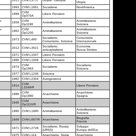
2015
CVM L3757
Utopia - Distopia
Utopia
1993
CVM L1661
Socialismo
NordAmerica
CVM
1989
Libero Pensiero
Op570A
e-
CVM
Antimilitarismo
1959
Antimilitarismo
Op1198
Svizzera
e-
CVM
Antimilitarismo
1962
Antimilitarismo
Op1200
Svizzera
Socialismo,
Comunismo
1973
CVM L460
Comunismo, Svizzera
Internazionale
Socialismo,
Economia
2012
CVM L3521
anticapitalismo
Nuova Sinistra
1971
CVM L1007
Libero Pensiero
1986
CVM L1008
Libero Pensiero
CVM
Socialismo
1974
Socialismo
Op1963
Svizzera
1977
CVM L1246
Svizzera
1982
CVM L2304
Autogestione
CVM
1914
Libero Pensiero
L3249/R
CVM
Anarchismo
1986
Anarchismo
Op1880
Spagna
CVM
1946
Anarchismo
Op1110/R
Antimilitarismo
1990
CVM L1890
Antimilitarismo
Svizzera
Biografia
1949
CVM L667/R
Anarchismo
Francia
Socialismo, Russia
Sviluppo
1971
CVM L2728
(URSS)
Europa dell'Est
1975
CVM L114
Anarchismo, Storia
Anarchismo