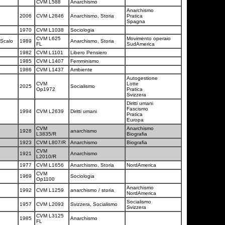
CVM L588
Anarchismo
Anarchismo
2006
CVM L2846
Anarchismo, Storia
Pratica
Spagna
1970
CVM L1038
Sociologia
CVM L625
Movimento operaio
 Scalo
1989
Anarchismo, Storia
FL
SudAmerica
1982
CVM L1101
Libero Pensiero
1985
CVM L1407
Femminismo
1986
CVM L1437
Ambiente
Autogestione
CVM
Lotte
2025
Socialismo
Op1972
Pratica
Svizzera
Diritti umani
Fascismo
1994
CVM L2639
Diritti umani
Pratica
Europa
CVM
Anarchismo
1928
anarchismo
L3835/R
Biografia
1923
CVM L807/R
Anarchismo
Biografia
CVM
1921
Anarchismo
L2010/R
1977
CVM L1656
Anarchismo, Storia
NordAmerica
CVM
1969
Sociologia
Op1100
Anarchismo
1992
CVM L1259
anarchismo / storia
NordAmerica
Socialismo
1957
CVM L2093
Svizzera, Socialismo
Svizzera
CVM L3125
1985
Anarchismo
FL