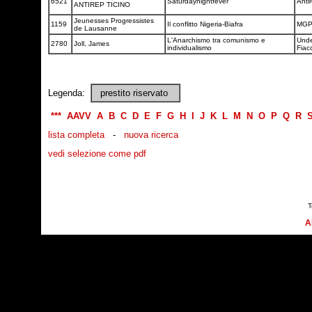
6521
Saturdaynightfever
Anti
ANTIREP TICINO
Jeunesses Progressistes
1159
Il conflitto Nigeria-Biafra
MG
de Lausanne
L'Anarchismo tra comunismo e
Unde
2780
Joll, James
individualismo
Fiac
Legenda:
prestito riservato
***
AAVV
A
B
C
D
E
F
G
H
I
J
K
L
M
N
O
P
Q
R
lista completa
-
nuova ricerca
vedi selezione come pdf
T
A