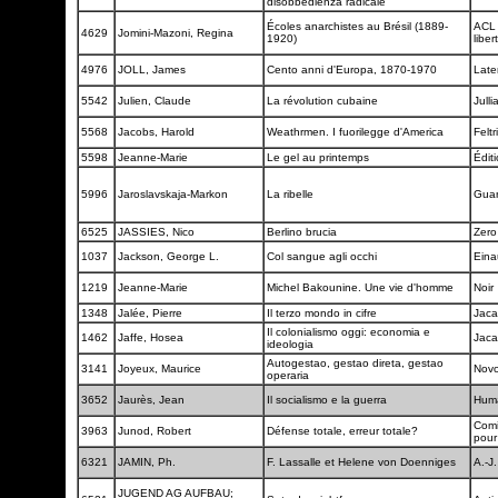
disobbedienza radicale
Écoles anarchistes au Brésil (1889-
ACL 
4629
Jomini-Mazoni, Regina
1920)
liber
4976
JOLL, James
Cento anni d'Europa, 1870-1970
Late
5542
Julien, Claude
La révolution cubaine
Julli
5568
Jacobs, Harold
Weathrmen. I fuorilegge d'America
Feltr
5598
Jeanne-Marie
Le gel au printemps
Édit
5996
Jaroslavskaja-Markon
La ribelle
Gua
6525
JASSIES, Nico
Berlino brucia
Zero
1037
Jackson, George L.
Col sangue agli occhi
Eina
1219
Jeanne-Marie
Michel Bakounine. Une vie d'homme
Noir
1348
Jalée, Pierre
Il terzo mondo in cifre
Jac
Il colonialismo oggi: economia e
1462
Jaffe, Hosea
Jac
ideologia
Autogestao, gestao direta, gestao
3141
Joyeux, Maurice
Nov
operaria
3652
Jaurès, Jean
Il socialismo e la guerra
Hum
Comi
3963
Junod, Robert
Défense totale, erreur totale?
pour
6321
JAMIN, Ph.
F. Lassalle et Helene von Doenniges
A.-J
JUGEND AG AUFBAU;