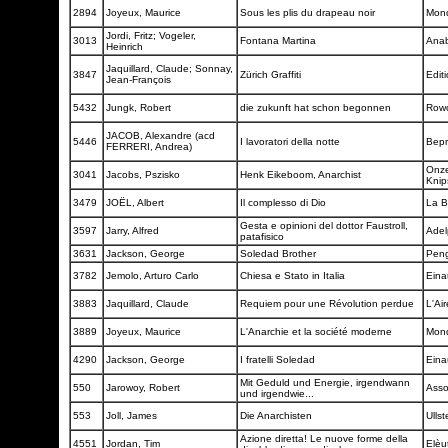
2894
Joyeux, Maurice
Sous les plis du drapeau noir
Mond
Jordi, Fritz; Vogeler,
3013
Fontana Martina
Anab
Heinrich
Jaquillard, Claude; Sonnay,
3847
Zürich Graffiti
Editi
Jean-François
5432
Jungk, Robert
die zukunft hat schon begonnen
Row
JACOB, Alexandre (acd
5446
I lavoratori della notte
Bepr
FERRERI, Andrea)
Onze
3041
Jacobs, Pszisko
Henk Eikeboom, Anarchist
Knip
3479
JOËL, Albert
Il complesso di Dio
La B
Gesta e opinioni del dottor Faustroll,
3597
Jarry, Alfred
Adel
patafisico
3631
Jackson, George
Soledad Brother
Pen
3782
Jemolo, Arturo Carlo
Chiesa e Stato in Italia
Eina
3883
Jaquillard, Claude
Requiem pour une Révolution perdue
L'Ai
3889
Joyeux, Maurice
L'Anarchie et la société moderne
Mond
4290
Jackson, George
I fratelli Soledad
Eina
Mit Geduld und Energie, irgendwann
550
Jarowoy, Robert
Asso
und irgendwie...
553
Joll, James
Die Anarchisten
Ullst
Azione diretta! Le nuove forme della
4551
Jordan, Tim
Elèu