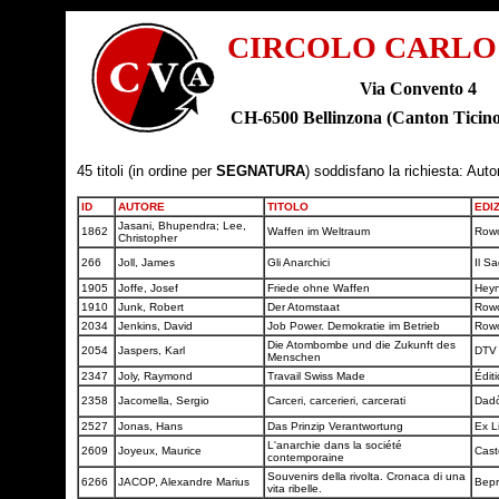
CIRCOLO CARLO
Via Convento 4
CH-6500 Bellinzona (Canton Tic
45 titoli (in ordine per
SEGNATURA
) soddisfano la richiesta: Auto
ID
AUTORE
TITOLO
EDI
Jasani, Bhupendra; Lee,
1862
Waffen im Weltraum
Row
Christopher
266
Joll, James
Gli Anarchici
Il S
1905
Joffe, Josef
Friede ohne Waffen
Hey
1910
Junk, Robert
Der Atomstaat
Row
2034
Jenkins, David
Job Power. Demokratie im Betrieb
Row
Die Atombombe und die Zukunft des
2054
Jaspers, Karl
DT
Menschen
2347
Joly, Raymond
Travail Swiss Made
Édit
2358
Jacomella, Sergio
Carceri, carcerieri, carcerati
Dad
2527
Jonas, Hans
Das Prinzip Verantwortung
Ex L
L'anarchie dans la société
2609
Joyeux, Maurice
Cas
contemporaine
Souvenirs della rivolta. Cronaca di una
6266
JACOP, Alexandre Marius
Bep
vita ribelle.