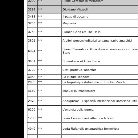
3209
***
Pierre Ceresole in memoriam
3288
***
Giordano Viezzoli
3488
***
Il patto di Locarno
3746
***
Mappetta
3763
***
France Goes Off The Rails
3801
***
A-Libri: percorsi editoriali antiautoritari e anarchici
Franco Serantini - Storia di un sovversivo e di un ass
6324
***
Stato
3651
***
Surréalisme et Anarchisme
3720
***
Etat, politique, anarchie
4068
***
La culture libertaire
2035
***
La République Autonome du Bunker, Zürich
4140
***
Manuel du manifestant
2978
***
Anarquisme - Exposiciò internacional Barcelona 199
6295
***
L'energia della guerra
1758
***
Louis Lecoin, combattant de la Paix
4049
***
Leda Rafanelli: un'anarchica femminista