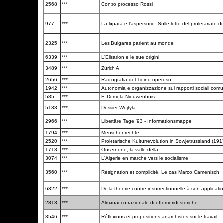
2568
***
Contro processo Rossi
977
***
La lupara e l'aspersorio. Sulle lotte del proletariato di
2325
***
Les Bulgares parlent au monde
6339
***
L'Elisarion e le sue origini
3489
***
Zürich A
2656
***
Radiografia del Ticino operoso
1942
***
Autonomia e organizzazione sui rapporti sociali comu
585
***
F. Domela Nieuwenhuis
5133
***
Dossier Wojtyla
2966
***
Libertäre Tage '93 - Informationsmappe
1794
***
Menschenrechte
2520
***
Proletarische Kulturrevolution in Sowjetrussland (19
1713
***
Onsernone, la valle della
3074
***
L'Algerie en marche vers le socialisme
3560
***
Résignation et complicité. Le cas Marco Camenisch
6322
***
De la theorie contre-insurrectionnelle à son applicat
2813
***
Almanacco razionale di effemeridi storiche
3546
***
Réflexions et propositions anarchistes sur le travail