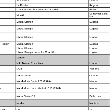
La Rivolta
Ragusa
Lateinamerika Nachrichten Mai 1980
Berlin
Le Revest-Saint-
Le Jas
Mart
Libera Stampa
Lugano
Libera Stampa
Lugano
Libera Stampa
Lugano
i Robiei>
Libera Stampa
Lugano
Libera Stampa
Lugano
Libera Stampa, anno LXIX, n. 94
Lugano
London
M.L. Berneri Committee
London
MOB
Verbania
Mobili Pfister
Contone
Mondadori - Storia 220 (1976)
Milano
gi
Mondadori - Storia illustrata 191 (1973)
Milano
Monte Verità S.A.
Bellinzona
Nardis
Mantova
i critici
NN
s.l.