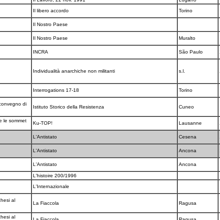
Il libero accordo
Torino
Il Nostro Paese
Il Nostro Paese
Muralto
INCRA
São Paulo
Individualità anarchiche non militanti
s.l.
Interrogations 17-18
Torino
 convegno di
Istituto Storico della Resistenza
Cuneo
re le sommet
Ku-TOP!
Lausanne
L'Antistato
Cesena
L'Antistato
Ancona
L'Antistato
Ancona
L'histoire 200/1996
L'Internazionale
hesi al
La Fiaccola
Ragusa
hesi al
La Fiaccola
Ragusa