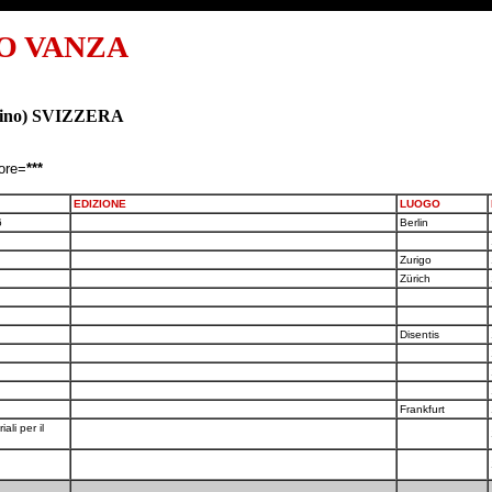
O VANZA
icino) SVIZZERA
tore=
***
EDIZIONE
LUOGO
6
Berlin
Zurigo
Zürich
Disentis
Frankfurt
ali per il