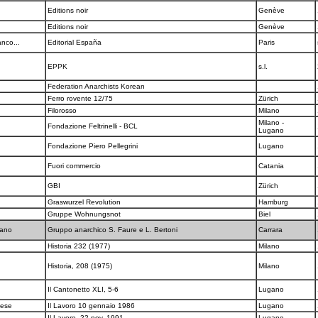
Editions noir
Genève
Editions noir
Genève
anco...
Editorial España
Paris
EPPK
s.l.
Federation Anarchists Korean
Ferro rovente 12/75
Zürich
Filorosso
Milano
Milano -
Fondazione Feltrinelli - BCL
Lugano
Fondazione Piero Pellegrini
Lugano
Fuori commercio
Catania
GBI
Zürich
Graswurzel Revolution
Hamburg
Gruppe Wohnungsnot
Biel
uano
Gruppo anarchico S. Faure e L. Bertoni
Carrara
Historia 232 (1977)
Milano
Historia, 208 (1975)
Milano
Il Cantonetto XLI, 5-6
Lugano
inese
Il Lavoro 10 gennaio 1986
Lugano
Il Lavoro, 22 nov. 1991
Lugano