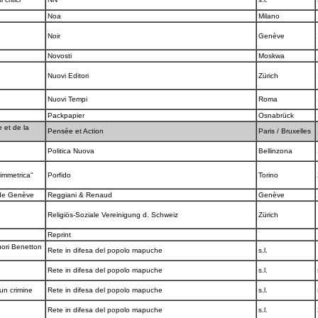
Noa
Milano
Noir
Genève
Novosti
Moskwa
Nuovi Editori
Zürich
Nuovi Tempi
Roma
Packpapier
Osnabrück
 et de la
Pensée et Action
Paris / Bruxelles
Politica Nuova
Bellinzona
simmetrica"
Porfido
Torino
e de Genève
Reggiani & Renaud
Genève
Religiös-Soziale Vereinigung d. Schweiz
Zürich
a
Reprint
ori Benetton
Rete in difesa del popolo mapuche
s.l.
Rete in difesa del popolo mapuche
s.l.
 un crimine
Rete in difesa del popolo mapuche
s.l.
Rete in difesa del popolo mapuche
s.l.