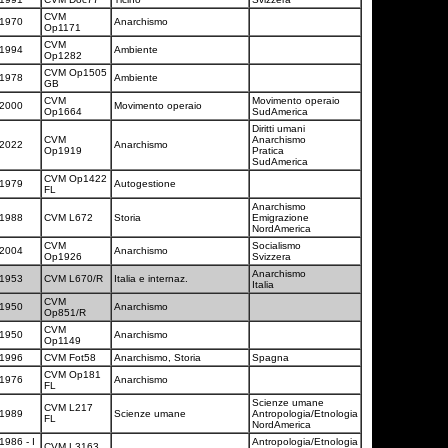
CVM
1970
Anarchismo
Op1171
CVM
1994
Ambiente
Op1282
CVM Op1505
1978
Ambiente
GB
CVM
Movimento operaio
2000
Movimento operaio
Op1664
SudAmerica
Diritti umani
CVM
Anarchismo
2022
Anarchismo
Op1919
Pratica
SudAmerica
CVM Op1422
1979
Autogestione
FL
Anarchismo
1988
CVM L672
Storia
Emigrazione
NordAmerica
CVM
Socialismo
2004
Anarchismo
Op1926
Svizzera
Anarchismo
1953
CVM L670/R
Italia e internaz.
Italia
CVM
1950
Anarchismo
Op851/R
CVM
1950
Anarchismo
Op1149
1996
CVM Fot58
Anarchismo, Storia
Spagna
CVM Op181
1976
Anarchismo
FL
Scienze umane
CVM L217
1989
Scienze umane
Antropologia/Etnologia
FL
NordAmerica
1986 - I
Antropologia/Etnologia
CVM L3163