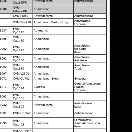
1945
Antimilitarismo
Antimilitarismo
Op1185/R
CVM
1936
Anarchismo
Op1203/R
CVM Fot53
Antimilitarismo
Antimilitarismo
Anarchismo
CVM Doc210
Anarchismo, Bertoni Luigi
Svizzera
CVM
1987
Autonomia
Op1395
CVM
1996
Anarchismo
Op1416
Anarchismo
CVM
2002
Anarchismo
Biografia
Op1892
Italia
CVM
Anarchismo
1992
Anarchismo
Op1360
Arti visive
CVM
Anarchismo
1993
Anarchismo
Op1385
Teoria
1997
CVM L2350
Anarchismo
1971
CVM Op781
Anarchismo, Storia
Svizzera
Controinformazione
CVM
1971
Svizzera
Pratica
Op1514
Svizzera
CVM
1993
Anarchismo
Op1081
CVM
Antimilitarismo
2022
Antimilitarismo
Op1865
Italia
1991
CVM Op753
Anarchismo
Antimilitarismo
Femminismo
CVM
1995
Anarchismo
Anarcofemminismo
Op1492
Italia
CVM Op1510