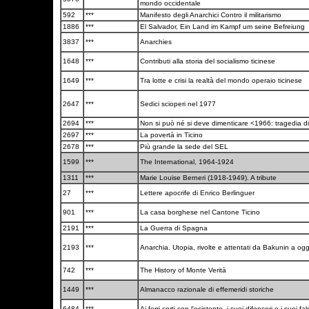
mondo occidentale
592
***
Manifesto degli Anarchici Contro il militarismo
1886
***
El Salvador, Ein Land im Kampf um seine Befreiung
3837
***
Anarchies
1648
***
Contributi alla storia del socialismo ticinese
1649
***
Tra lotte e crisi la realtà del mondo operaio ticinese
2647
***
Sedici scioperi nel 1977
2694
***
Non si può né si deve dimenticare <1966: tragedia d
2697
***
La povertà in Ticino
2678
***
Più grande la sede del SEL
1599
***
The International, 1964-1924
1311
***
Marie Louise Berneri (1918-1949). A tribute
27
***
Lettere apocrife di Enrico Berlinguer
901
***
La casa borghese nel Cantone Ticino
2191
***
La Guerra di Spagna
2193
***
Anarchia. Utopia, rivolte e attentati da Bakunin a og
742
***
The History of Monte Verità
1449
***
Almanacco razionale di effemeridi storiche
6484
***
Ai ferri corti con l'esistente, i suoi difensori e i suoi fals