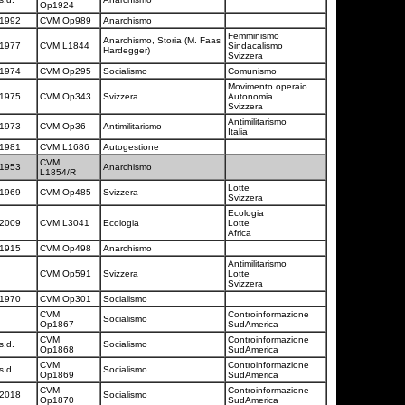
Op1924
1992
CVM Op989
Anarchismo
Femminismo
Anarchismo, Storia (M. Faas
1977
CVM L1844
Sindacalismo
Hardegger)
Svizzera
1974
CVM Op295
Socialismo
Comunismo
Movimento operaio
1975
CVM Op343
Svizzera
Autonomia
Svizzera
Antimilitarismo
1973
CVM Op36
Antimilitarismo
Italia
1981
CVM L1686
Autogestione
CVM
1953
Anarchismo
L1854/R
Lotte
1969
CVM Op485
Svizzera
Svizzera
Ecologia
2009
CVM L3041
Ecologia
Lotte
Africa
1915
CVM Op498
Anarchismo
Antimilitarismo
CVM Op591
Svizzera
Lotte
Svizzera
1970
CVM Op301
Socialismo
CVM
Controinformazione
Socialismo
Op1867
SudAmerica
CVM
Controinformazione
s.d.
Socialismo
Op1868
SudAmerica
CVM
Controinformazione
s.d.
Socialismo
Op1869
SudAmerica
CVM
Controinformazione
2018
Socialismo
Op1870
SudAmerica