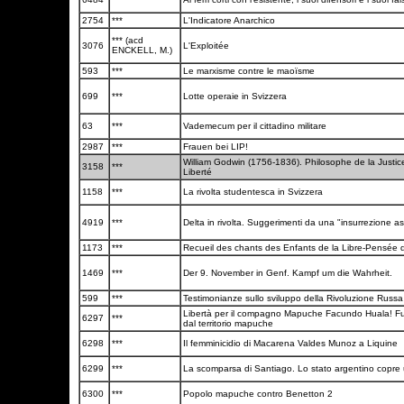
2754
***
L'Indicatore Anarchico
*** (acd
3076
L'Exploitée
ENCKELL, M.)
593
***
Le marxisme contre le maoïsme
699
***
Lotte operaie in Svizzera
63
***
Vademecum per il cittadino militare
2987
***
Frauen bei LIP!
William Godwin (1756-1836). Philosophe de la Justice
3158
***
Liberté
1158
***
La rivolta studentesca in Svizzera
4919
***
Delta in rivolta. Suggerimenti da una "insurrezione a
1173
***
Recueil des chants des Enfants de la Libre-Pensé
1469
***
Der 9. November in Genf. Kampf um die Wahrheit.
599
***
Testimonianze sullo sviluppo della Rivoluzione Russ
Libertà per il compagno Mapuche Facundo Huala! Fu
6297
***
dal territorio mapuche
6298
***
Il femminicidio di Macarena Valdes Munoz a Liquine
6299
***
La scomparsa di Santiago. Lo stato argentino copre
6300
***
Popolo mapuche contro Benetton 2