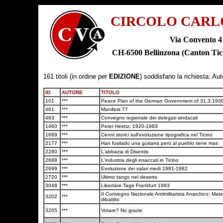
CIRCOLO CARL
Via Convento 4
CH-6500 Bellinzona (Canton T
161 titoli (in ordine per
EDIZIONE
) soddisfano la richiesta: Au
ID
AUTORE
TITOLO
101
***
Peace Plan of the German Government of 31.3.193
461
***
Manifest 77
463
***
Convegno regionale dei delegati sindacali
1460
***
Peter Heintz. 1920-1983
1689
***
Cenni storici sull'evoluzione tipografica nel Ticino
2177
***
Han fusilado una guitarra pero al pueblo tiene mas
2280
***
L'abbazia di Disentis
2688
***
L'industria degli insaccati in Ticino
2699
***
Evoluzione dei salari medi 1981-1982
2720
***
Ultimo tango nel deserto
3048
***
Libertäre Tage Frankfurt 1993
II Convegno Nazionale Antimilitarista Anarchico: Materi
3202
***
dibattito
3205
***
Votare? No grazie