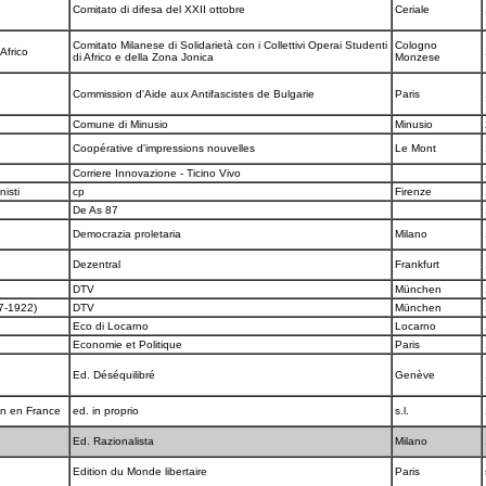
Comitato di difesa del XXII ottobre
Ceriale
Comitato Milanese di Solidarietà con i Collettivi Operai Studenti
Cologno
 Africo
di Africo e della Zona Jonica
Monzese
Commission d'Aide aux Antifascistes de Bulgarie
Paris
Comune di Minusio
Minusio
Coopérative d'impressions nouvelles
Le Mont
Corriere Innovazione - Ticino Vivo
nisti
cp
Firenze
De As 87
Democrazia proletaria
Milano
Dezentral
Frankfurt
DTV
München
17-1922)
DTV
München
Eco di Locarno
Locarno
Economie et Politique
Paris
Ed. Déséquilibré
Genève
ion en France
ed. in proprio
s.l.
Ed. Razionalista
Milano
Edition du Monde libertaire
Paris