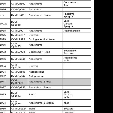
Comunismo
1976
CVM Op502
Anarchismo
Asia
1976
CVM Op504
Anarchismo
Fascismo
s.i.d.
CVM L3411
Anarchismo, Storia
Spagna
Varie
CVM
2002?
Carcere
Op1940
Spagna
1988
CVM L892
Anarchismo
Antimilitarismo
1975
CVM Doc97
Svizzera
1979
CVM L2375
Ecologia, Antinucleare
CVM
1976
Anarchismo
Op1425
Socialismo
1983
CVM L3928
Socialismo / Ticino
Svizzera
Anarchismo
1966
CVM Op846
Anarchismo
Italia
CVM
1994
Svizzera
Op1299
1984
CVM Op658
Autogestione
1992
CVM Op847
Autogestione
CVM
1947
Anarchismo, Storia
Op1036/R
1977
CVM Op852
Anarchismo, Storia
Varie
CVM
1975
Storia
Pratica
Op1641
Italia
CVM
1994
Anarchismo, Svizzera
Italia
Op1367
1986
CVM Doc124
Ticino
Svizzera
1991
CVM Doc77
Ticino
Svizzera