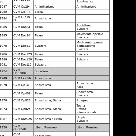
ed.
SudAmerica
1987
CVM Op294
Antimilitarismo
Antimilitarismo
1980
CVM Op774
Storia
CVM L3615
1984
Anarchismo
FL
Socialismo
1985
CVM Doc33
Ticino
Svizzera
Movimento operaio
1985
CVM Doc34
Ticino
Svizzera
Movimento operaio
1978
CVM Doc81
Svizzera
Sindacalismo
Svizzera
1986
CVM Doc123
Ticino
Svizzera
1986
CVM Doc126
Ticino
Svizzera
1981
CVM Doc112
Svizzera
CVM
1924
Socialismo
Op670/R
1949
CVM L727/R
Anarchismo
Anarchismo
1978
CVM Op14
Anarchismo
Italia
Anarchismo
CVM Op409
Ticino
Svizzera
1976
CVM Op823
Anarchismo, Storia
Spagna
Teoria
1973
CVM Op825
Anarchismo, Storia
Pratica
Internazionale
Utopia
1987
CVM Doc025
Anarchismo / Ticino
Svizzera
CVM
1950
Libero Pensiero
Libero Pensiero
Op585/R
CVM
s.d.
Anarchismo