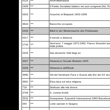
4119
***
AKW-Widerstand
2409
***
Il Partito Socialista Italiano nei suoi congressi (Vol. 
6303
***
Anarchici di Bialystok 1903-1908
3644
***
Barocchio occupato
2434
***
Bibel in der Westentasche des Proletariats
6317
***
Il mondo a distanza
Vent'anni. 7 maggio 1972-1992. Franco Serantini as
2734
***
dalla polizia
3344
***
Das deutsche Volk klagt an
3327
***
Almanacco Sociale Illustrato 1925
3326
***
Almanacco dell'Esule
3680
***
Atti del Seminario Pace e Guerra alla fine del XX se
3681
***
Etica laica ed etica religiosa
719
***
Dedicato alla mia donna
3708
***
A, comme André
3532
***
Anarquisme: Exposiciò Internacional 1993 Barcelon
350
***
Lotte operaie in Spagna