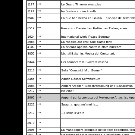
1177
***
Le Grand Timonier n'est plus
1179
***
Ira fasciste contre état-flic
5502
***
Lo que han hecho en Galicia. Episodios del terror bl
6519
***
Pres.o.s. - Baskischen Politischen Gefangenen
1624
***
International World Peace Seminar
2664
***
La risposta alla crisi: Uniti siamo forti!
4103
***
La scienza operaia contro lo stato nucleare
3855
***
Michail Bakunin. Mostra del Centenario
6344
***
Per conoscere la Svizzera italiana
2216
***
Sulla "Comunità M.L. Berneri"
3455
***
Adrian Gasser Schwarzbuch
1584
***
Anders Arbeiten: Selbstverwaltung und Sozialismus
2217
***
Bielerhof
2865
***
Appunti per la cronaca del Movimento Anarchico Ap
2222
***
Spagna, quarant'anni fa...
2212
***
...Fischia il vento
3670
***
2695
***
La manodopera occupata nel settore dell'edilizia tic
2643
***
Disoccupazione: la situazione è veramente grave