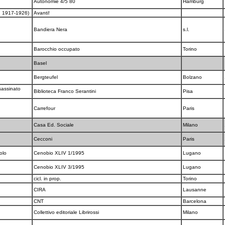
Autonomie 4/5 80
Hamburg
III: 1917-1926)
Avanti!
Bandiera Nera
s.l.
Barocchio occupato
Torino
Basel
Bergteufel
Bolzano
sassinato
Biblioteca Franco Serantini
Pisa
Carrefour
Paris
Casa Ed. Sociale
Milano
Cecconi
Paris
colo
Cenobio XLIV 1/1995
Lugano
Cenobio XLIV 3/1995
Lugano
cicl. in prop.
Torino
CIRA
Lausanne
a
CNT
Barcelona
Collettivo editoriale Librirossi
Milano