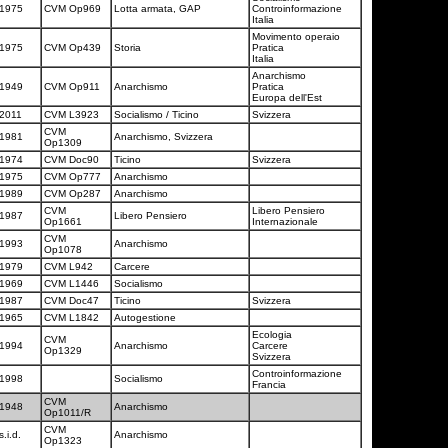
1975
CVM Op969
Lotta armata, GAP
Controinformazione
Italia
Movimento operaio
1975
CVM Op439
Storia
Pratica
Italia
Anarchismo
1949
CVM Op911
Anarchismo
Pratica
Europa dell'Est
2011
CVM L3923
Socialismo / Ticino
Svizzera
CVM
1981
Anarchismo, Svizzera
Op1309
1974
CVM Doc90
Ticino
Svizzera
1975
CVM Op777
Anarchismo
1989
CVM Op287
Anarchismo
CVM
Libero Pensiero
1987
Libero Pensiero
Op1661
Internazionale
CVM
1993
Anarchismo
Op1078
1979
CVM L942
Carcere
1969
CVM L1446
Socialismo
1987
CVM Doc47
Ticino
Svizzera
1965
CVM L1842
Autogestione
Ecologia
CVM
1994
Anarchismo
Carcere
Op1329
Svizzera
Controinformazione
1998
Socialismo
Francia
CVM
1948
Anarchismo
Op1011/R
CVM
s.i.d.
Anarchismo
Op1323