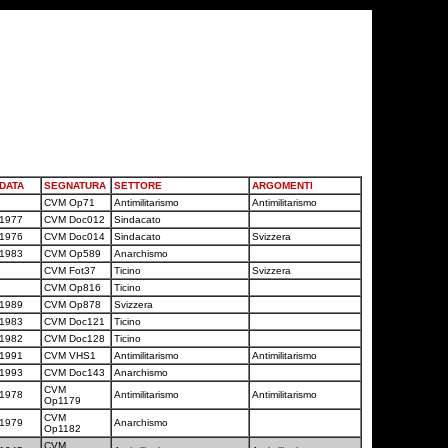
DATA
SEGNATURA
SETTORE
ARGOMENTI
CVM Op71
Antimilitarismo
Antimilitarismo
1977
CVM Doc012
Sindacato
1976
CVM Doc014
Sindacato
Svizzera
1983
CVM Op589
Anarchismo
CVM Fot37
Ticino
Svizzera
CVM Op816
Ticino
1989
CVM Op878
Svizzera
1983
CVM Doc121
Ticino
1982
CVM Doc128
Ticino
1991
CVM VHS1
Antimilitarismo
Antimilitarismo
1993
CVM Doc143
Anarchismo
CVM
1978
Antimilitarismo
Antimilitarismo
Op1179
CVM
1979
Anarchismo
Op1182
CVM