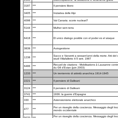
3187
***
Il pensiero libero
3405
***
Iniziativa delle Alpi
4098
***
Val Canaria: scorie nucleari?
5144
***
Mulher sem terra
6418
***
El unico dialogo posible con el poder es el ataque
3839
***
Autogestione
Sacco e Vanzetti a sessant'anni della morte. Atti del
1238
***
studi Villafalletto 4-5 sett. 1987
Recueil de citations - Mobilisations à Lausanne cont
6486
***
du G8 d'Evian (juin 2003)
1233
***
Un trentennio di attività anarchica 1914-1945
2221
***
Il pensiero di Galleani
3124
***
Il pensiero di Galleani
3741
***
1936: la guerre d'Espagne
330
***
Astensionismo elettorale anarchico
Per un risveglio della coscienza. Messaggio degli Iroc
477
***
mondo occidentale
Per un risveglio della coscienza. Messaggio degli Iroc
5070
***