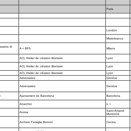
Paris
London
Misterbianco
assinio di
A + BFS
Milano
ACL Atelier de création libertaire
Lyon
ACL Atelier de création libertaire
Lyon
ACL Atelier de création libertaire
Lyon
Adversaires
Genève
Adversaires
Genève
3
Ajuntament de Barcelona
Barcelona
Anarchici
s. l.
Saint-Amand-
Anima
Montrond
Archivio Famiglia Berneri
Cecina