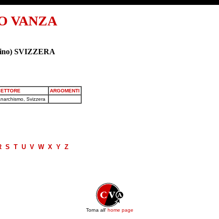
O VANZA
icino) SVIZZERA
SETTORE
ARGOMENTI
narchismo, Svizzera
R
S
T
U
V
W
X
Y
Z
Torna all'
home page