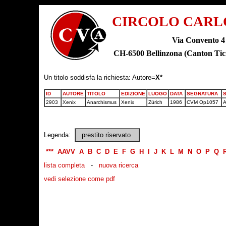
CIRCOLO CARL
Via Convento 4
CH-6500 Bellinzona (Canton T
Un titolo soddisfa la richiesta: Autore=
X*
ID
AUTORE
TITOLO
EDIZIONE
LUOGO
DATA
SEGNATURA
2903
Xenix
Anarchismus
Xenix
Zürich
1986
CVM Op1057
A
Legenda:
prestito riservato
***
AAVV
A
B
C
D
E
F
G
H
I
J
K
L
M
N
O
P
Q
lista completa
-
nuova ricerca
vedi selezione come pdf