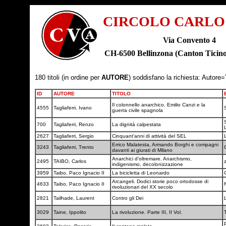
CIRCOLO CARLO
Via Convento 4
CH-6500 Bellinzona (Canton Tic
180 titoli (in ordine per
AUTORE
) soddisfano la richiesta: Autore=
ID
AUTORE
TITOLO
Il colonnello anarchico. Emilio Canzi e la
4555
Tagliaferri, Ivano
guerra civile spagnola
700
Tagliaferri, Renzo
La dignità calpestata
2627
Tagliaferri, Sergio
Cinquant'anni di attività del SEL
Errico Malatesta, Armando Borghi e compagni
3243
Tagliaferri, Trento
davanti ai giurati di Milano
Anarchici d'oltremare. Anarchismo,
2495
TAIBO, Carlos
indigenismo, decolonizzazione
3959
Taibo, Paco Ignacio II
La bicicletta di Leonardo
Arcangeli. Dodici storie poco ortodosse di
4633
Taibo, Paco Ignacio II
rivoluzionari del XX secolo
2821
Tailhade, Laurent
Contro gli Dei
3029
Taine, Ippolito
La rivoluzione. Parte III, II Vol.
P