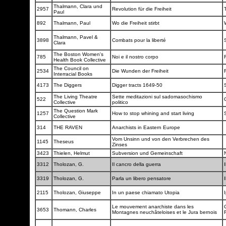
Thalmann, Clara und
2957
Revolution für die Freiheit
Paul
892
Thalmann, Paul
Wo die Freiheit stirbt
Thalmann, Pavel &
3898
Combats pour la liberté
Clara
The Boston Women's
785
Noi e il nostro corpo
F
Health Book Collective
The Council on
2534
Die Wunden der Freiheit
Interracial Books
4173
The Diggers
Digger tracts 1649-50
The Living Theatre
Sette meditazioni sul sadomasochismo
522
Collective
politico
The Question Mark
1257
How to stop whining and start living
Collective
314
THE RAVEN
Anarchists in Eastern Europe
Vom Unsinn und von den Verbrechen des
1145
Theseus
Zinses
3423
Thielen, Helmut
Subversion und Gemeinschaft
3312
Tholozan, G.
Il cancro della guerra
I
3319
Tholozan, G.
Parla un libero pensatore
I
2115
Tholozan, Giuseppe
In un paese chiamato Utopia
Le mouvement anarchiste dans les
3653
Thomann, Charles
Montagnes neuchâteloises et le Jura bernois