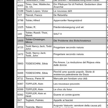
4177
Tiefenbach, Paul
Die Grünen - Verstaatlichung einer Partei
Timm, Uwe; Waldecke,
Ein Plädoyer für di Freiheit. Gedanken über
4305
St. Ch.
Anarchie
2188
Tirado Lopez, Victor
Le nouveau défi
727
Tirendi, Franco
De Rebeldìa
3798
Tobler, Alfred
Appenzeller Naregmäänd
1325
Tobler, R.
Friedensbewegung und wir
Tobler, Ruedi; Thee,
140
SALT II
Marek
Tobler-Christinger,
1605
Die Probleme des Bolschewismus
Minna
Todd Nancy Jack; Todd
4725
Progettare secondo natura
John
Todd, Nancy Jack;
1472
Progettare secondo natura
Todd, John
Per Amore. La rivoluzione del Rojava vista
5863
TODESCHINI, Silvia
(
dalle donne
Perché amo questo popolo. Storie di
6466
TODESCHINI, Silvia
resistenza palestinese da Gaza
4711
Toesca, Pietro M
Manuale per fondare una città
6387
TOFFLER, Alvin
Les nouveaux pouvoirs
6399
TOFFLER, Alvin
Le choc du futur
TOFFLER, Alvin et
6392
Guerre et contre-guerre
Heidi
847
Togliatti, Palmiro
Appello ai fascisti
Augusto Vattuolo: servitore della causa più
E
2654
Tognola, Marco