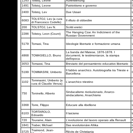
1245
Tolstoj, Leone
Auferstehung
1491
Tolstoj, Leone
Patriottismo e governo
2400
Tolstoj, Lev
Due Ussari
TOLSTOJ, Lev (a cura
6083
Il rifiuto di obbedire
di Francesco Codello)
200
TOLSTOJ, Lev N.
Scritti eretici
The Hanging Czar. An Indictment of the
2286
Tolstoy, Leon (Count)
Russian Government
5179
Tomasi, Tina
Ideologie libertarie e formazione umana
La banda del Matese, 1876-1878. I
4868
TOMASIELLO, Bruno
documenti, le testimonianze, la stampa
dell'epoca
3053
Tomassi, Tina
Breviario del pensamiento educativo libertario
Il fabbro anarchico. Autobiografia tra Trieste e
5199
TOMMASINI, Umberto
Barcellona
Tommasini, Umberto (a
1102
L'anarchico triestino
cura di Claudio Venza)
Sindacalismo rivoluzionario, Anarco-
750
Toninello, Alberto
sindacalismo, Anarchismo
3368
Torre, Filippo
Educare alla ribellione
TORTAROLO,
6103
Il laicismo
Edoardo
720
Touraine, Alain
L'evoluzione del lavoro operaio alla Renault
1841
Traber, Michael
Das revolutionäre Afrika
Traimond, Jean-
3725
Récits de Christiania