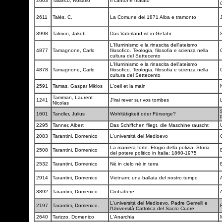
2603
Talarico, Rosario
Il cantone malato
2611
Talès, C.
La Comune del 1871 Alba e tramonto
3998
Talmon, Jakob
Das Vaterland ist in Gefahr
L'Illuminismo e la rinascita dell'ateismo
4877
Tamagnone, Carlo
filosofico. Teologia, filosofia e scienza nella
cultura del Settecento
L'Illuminismo e la rinascita dell'ateismo
4878
Tamagnone, Carlo
filosofico. Teologia, filosofia e scienza nella
cultura del Settecento
2591
Tamas, Gaspar Miklos
L'oeil et la main
Tamman, Laurent
1241
J'irai rever sur vos tombes
Nicolas
1601
Tandler, Julius
Wohltätigkeit oder Fürsorge?
2295
Tanner, Albert
Das Schiffchen fliegt, die Maschine rauscht
2083
Tarantini, Domenico
L'università del Medioevo
La maniera forte. Elogio della polizia. Storia
2508
Tarantini, Domenico
del potere politico in Italia: 1860-1975
2532
Tarantini, Domenico
Né in cielo né in terra
2914
Tarantini, Domenico
Vietnam: una ballata del nostro tempo
3892
Tarantini, Domenico
Crobattere
L'università del Medioevo. Padre Gemelli e
2197
Tarantini, Domenico.
l'Università Cattolica del Sacro Cuore
2640
Tarizzo, Domenico
L'Anarchia