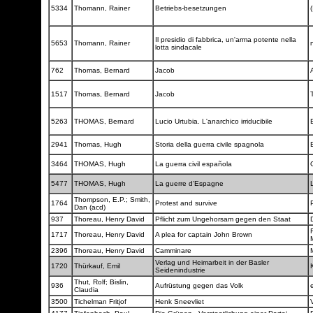
5334
Thomann, Rainer
Betriebs-besetzungen
(
Il presidio di fabbrica, un'arma potente nella
5653
Thomann, Rainer
lotta sindacale
762
Thomas, Bernard
Jacob
1517
Thomas, Bernard
Jacob
5263
THOMAS, Bernard
Lucio Urtubia. L'anarchico irriducibile
2941
Thomas, Hugh
Storia della guerra civile spagnola
3464
THOMAS, Hugh
La guerra civil española
5477
THOMAS, Hugh
La guerre d'Espagne
Thompson, E.P.; Smith,
1764
Protest and survive
Dan (acd)
937
Thoreau, Henry David
Pflicht zum Ungehorsam gegen den Staat
1717
Thoreau, Henry David
A plea for captain John Brown
2396
Thoreau, Henry David
Camminare
Verlag und Heimarbeit in der Basler
1720
Thürkauf, Emil
Seidenindustrie
Thut, Rolf; Bislin,
936
Aufrüstung gegen das Volk
Claudia
3500
Tichelman Fritjof
Henk Sneevliet