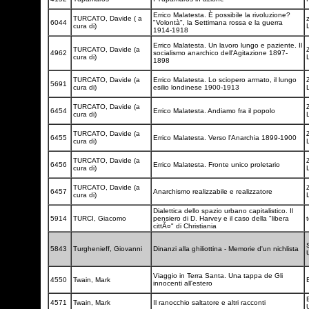
Errico Malatesta. È possibile la rivoluzione?
TURCATO, Davide ( a
z
6044
"Volontà", la Settimana rossa e la guerra
cura di)
1914-1918
Errico Malatesta. Un lavoro lungo e paziente. Il
TURCATO, Davide (a
4962
socialismo anarchico dell'Agitazione 1897-
cura di)
1898
TURCATO, Davide (a
Errico Malatesta. Lo sciopero armato, il lungo
5691
cura di)
esilio londinese 1900-1913
TURCATO, Davide (a
6454
Errico Malatesta. Andiamo fra il popolo
cura di)
TURCATO, Davide (a
6455
Errico Malatesta. Verso l'Anarchia 1899-1900
cura di)
TURCATO, Davide (a
6456
Errico Malatesta. Fronte unico proletario
cura di)
TURCATO, Davide (a
6457
Anarchismo realizzabile e realizzatore
cura di)
Dialettica dello spazio urbano capitalistico. Il
5914
TURCI, Giacomo
pensiero di D. Harvey e il caso della "libera
t
cittÃ¤" di Christiania
5843
Turghenieff, Giovanni
Dinanzi alla ghiliottina - Memorie d'un nichlista
Viaggio in Terra Santa. Una tappa de Gli
4550
Twain, Mark
innocenti all'estero
B
4571
Twain, Mark
Il ranocchio saltatore e altri racconti