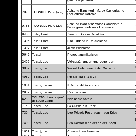
grande e più bella
Achtung Banditen! - Marco Camenisch e
732
TOGNOLI, Piero (acd)
l'ecologismo radicale.
Achtung Banditen! Marco Camenisch e
5733
TOGNOLI, Piero (acd)
l'ecologismo radicale - II edizione
940
Toller, Ernst
Zwei Stücke der Revolution
1306
Toller, Ernst
Eine Jugend in Deutschland
1307
Toller, Ernst
Justiz-erlebnisse
5642
Tolstoi
Propos antimilitaristes
2492
Tolstoi, Leo
Volkserzählungen und Legenden
V
3802
Tolstoi, Leo
Wieviel Erde braucht der Mensch?
4950
Tolstoi, Leo
Für alle Tage (1 e 2)
1081
Tolstoi, Leone
Il Regno di Dio è in voi
2982
Tolstoi, Leone
Resurrezione
TOLSTOI, Leone (pref.
6230
Non posso tacere
di Ettore Janni)
716
Tolstoj, Leo
La Guerra e la Pace
739
Tolstoj, Leo
Leo Tolstois Rede gegen den Krieg
740
Tolstoj, Leo
Leo Tolstois rede gegen den Krieg
1632
Tolstoj, Leo
Come ruinare l'autorità