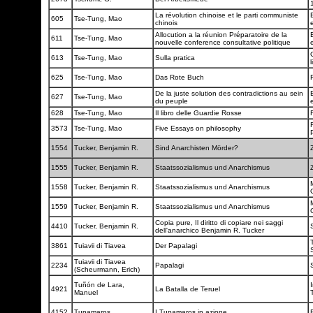
La révolution chinoise et le parti communiste
605
Tse-Tung, Mao
chinois
Allocution a la réunion Préparatoire de la
611
Tse-Tung, Mao
nouvelle conference consultative politique
C
613
Tse-Tung, Mao
Sulla pratica
625
Tse-Tung, Mao
Das Rote Buch
De la juste solution des contradictions au sein
627
Tse-Tung, Mao
du peuple
628
Tse-Tung, Mao
Il libro delle Guardie Rosse
F
3573
Tse-Tung, Mao
Five Essays on philosophy
1554
Tucker, Benjamin R.
Sind Anarchisten Mörder?
1555
Tucker, Benjamin R.
Staatssozialismus und Anarchismus
1558
Tucker, Benjamin R.
Staatssozialismus und Anarchismus
1559
Tucker, Benjamin R.
Staatssozialismus und Anarchismus
Copia pure, Il diritto di copiare nei saggi
4410
Tucker, Benjamin R.
dell'anarchico Benjamin R. Tucker
3861
Tuiavii di Tiavea
Der Papalagi
Tuiavii di Tiavea
2234
Papalagi
(Scheurmann, Erich)
Tuñón de Lara,
4921
La Batalla de Teruel
Manuel
4152
Tupamaros
I Tupamaros in azione
F