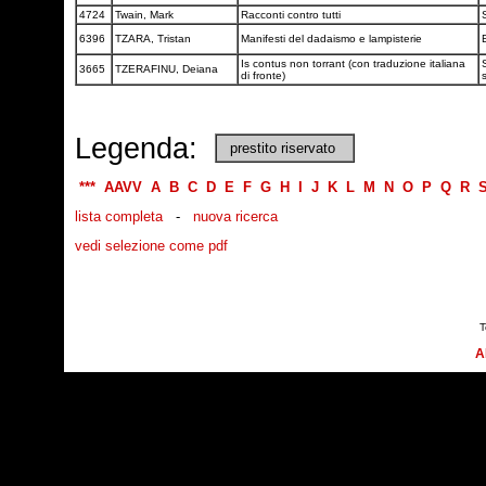
4724
Twain, Mark
Racconti contro tutti
6396
TZARA, Tristan
Manifesti del dadaismo e lampisterie
Is contus non torrant (con traduzione italiana
3665
TZERAFINU, Deiana
di fronte)
Legenda:
prestito riservato
***
AAVV
A
B
C
D
E
F
G
H
I
J
K
L
M
N
O
P
Q
R
lista completa
-
nuova ricerca
vedi selezione come pdf
T
A