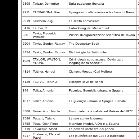
2898
Tarizzo, Domenico
Sulla tradizione libertaria
2911
TARRAGONA, Pier
Il progresso della scienza e la chiesa di Roma
2919
Taschera, Aligi
La scelta nonviolenta
3416
Täuber, C.
Entwicklung der Menschheit
Taylor, Frederick
930
Principi di organizzazione scientifica del lavoro
Winslow
2504
Taylor, Gordon Rattray
The Doomsday Book
3734
Taylor, Gordon Rattray
Die biologische Zeitbombe
TAYLOR, WALTON,
Criminologia sotto accusa. Devianza o
4939
YOUNG
ineguaglianza sociale?
4814
Teicher, Hendel
Clement Moreau (Carl Meffert)
6135
TEJPAL, Tarun J.
Il sospiro lieve dei sensi
349
Tellez, Antonio
Facerias. Guerriglia urbana in Spagna
4017
Tellez, Antonio
La guerriglia urbana in Spagna: Sabaté
3380
Terracciano, Nicola
Il moto internazionalista sul Matese del 1877
L
2586
Terzani, Tiziano
Lettere contro la guerra
5755
Testa, Gian Pietro
Interviste infedeli. A Dio e a Satana
3715
Tévoédjrè, Albert
La povertà ricchezza dei popoli
Thalmann, Clara et
6217
Les journées de mai 1937 à Barcelone
Pavel