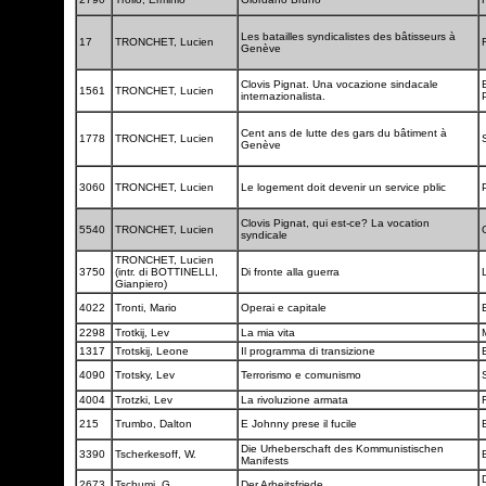
Les batailles syndicalistes des bâtisseurs à
17
TRONCHET, Lucien
Genève
Clovis Pignat. Una vocazione sindacale
1561
TRONCHET, Lucien
internazionalista.
Cent ans de lutte des gars du bâtiment à
1778
TRONCHET, Lucien
Genève
3060
TRONCHET, Lucien
Le logement doit devenir un service pblic
Clovis Pignat, qui est-ce? La vocation
5540
TRONCHET, Lucien
syndicale
TRONCHET, Lucien
3750
(intr. di BOTTINELLI,
Di fronte alla guerra
Gianpiero)
4022
Tronti, Mario
Operai e capitale
2298
Trotkij, Lev
La mia vita
1317
Trotskij, Leone
Il programma di transizione
4090
Trotsky, Lev
Terrorismo e comunismo
4004
Trotzki, Lev
La rivoluzione armata
F
215
Trumbo, Dalton
E Johnny prese il fucile
Die Urheberschaft des Kommunistischen
3390
Tscherkesoff, W.
Manifests
D
2673
Tschumi, G.
Der Arbeitsfriede