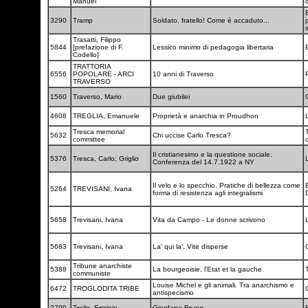
Manuel
c
B
3290
Tramp
Soldato, fratello! Come è accaduto...
Trasatti, Filippo
5844
[prefazione di F.
Lessico minimo di pedagogia libertaria
Codello]
TRATTORIA
6556
POPOLARE - ARCI
10 anni di Traverso
P
TRAVERSO
1560
Traverso, Mario
Due giubilei
4608
TREGLIA, Emanuele
Proprietà e anarchia in Proudhon
Tresca memorial
5632
Chi uccise Carlo Tresca?
committee
Il cristianesimo e la questione sociale.
5376
Tresca, Carlo; Griglio
Conferenza del 14.7.1922 a NY
Il velo e lo specchio. Pratiche di bellezza come
B
5264
TREVISANI, Ivana
forma di resistenza agli integralismi
5658
Trevisani, Ivana
Vita da Campo - Le donne scrivono
5683
Trevisani, Ivana
La' qui la'. Vite disperse
Tribune anarchiste
5388
La bourgeoisie, l'Etat et la gauche
communiste
Louise Michel e gli animali. Tra anarchismo e
6472
TROGLODITA TRIBE
antispecismo
2790
Troilo, Erminio
Giordano Bruno