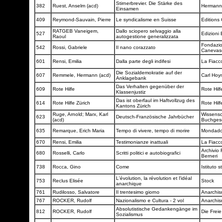
Stirnerbrevier. Die Stärke des
382
Ruest, Anselm (acd)
Herman
Einsamen
409
Reymond-Sauvain, Pierre
Le syndicalisme en Suisse
Editions
RATGEB Vaneigem,
Dallo sciopero selvaggio alla
527
Edizioni
Raoul
autogestione generalizzata
Fondazion
542
Rossi, Gabriele
Il nano corazzato
Canevas
601
Rensi, Emilia
Dalla parte degli indifesi
La Fiacc
Die Sozialdemokratie auf der
607
Remmele, Hermann (acd)
Carl Hoy
Anklagebank
Das Verhalten gegenüber der
609
Rote Hilfe
Rote Hil
Klassenjustiz
Das ist oberfaul im Haftvollzug des
614
Rote Hilfe Zürich
Rote Hil
Kantons Zürich
Ruge, Arnold; Marx, Karl
Wissensc
623
Deutsch-Französische Jahrbücher
(acd)
Buchgese
635
Remarque, Erich Maria
Tempo di vivere, tempo di morire
Mondado
670
Rensi, Emilia
Testimonianze inattuali
La Fiacc
Archivio 
680
Rosselli, Carlo
Scritti politici e autobiografici
Berneri
738
Rocca, Gino
Come
Istituto 
L'évolution, la révolution et l'idéal
753
Reclus Elisée
Stock
anarchique
761
Rudilosso, Salvatore
Il trentesimo giorno
Anarchi
767
ROCKER, Rudolf
Nazionalismo e Cultura - 2 vol
Anarchi
Absolutistische Gedankengänge im
812
ROCKER, Rudolf
Die Frei
Sozialismus