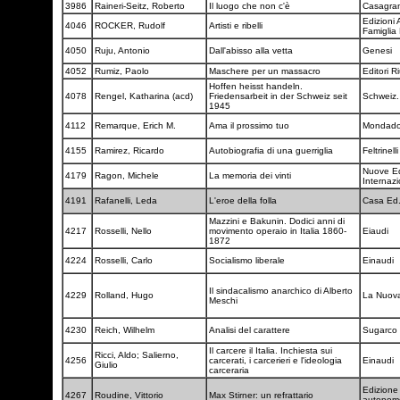
3986
Raineri-Seitz, Roberto
Il luogo che non c'è
Casagra
Edizioni 
4046
ROCKER, Rudolf
Artisti e ribelli
Famiglia
4050
Ruju, Antonio
Dall'abisso alla vetta
Genesi
4052
Rumiz, Paolo
Maschere per un massacro
Editori Ri
Hoffen heisst handeln.
4078
Rengel, Katharina (acd)
Friedensarbeit in der Schweiz seit
Schweiz.
1945
4112
Remarque, Erich M.
Ama il prossimo tuo
Mondado
4155
Ramirez, Ricardo
Autobiografia di una guerriglia
Feltrinell
Nuove E
4179
Ragon, Michele
La memoria dei vinti
Internazi
4191
Rafanelli, Leda
L'eroe della folla
Casa Ed.
Mazzini e Bakunin. Dodici anni di
4217
Rosselli, Nello
movimento operaio in Italia 1860-
Eiaudi
1872
4224
Rosselli, Carlo
Socialismo liberale
Einaudi
Il sindacalismo anarchico di Alberto
4229
Rolland, Hugo
La Nuova
Meschi
4230
Reich, Wilhelm
Analisi del carattere
Sugarco
Il carcere il Italia. Inchiesta sui
Ricci, Aldo; Salierno,
4256
carcerati, i carcerieri e l'ideologia
Einaudi
Giulio
carceraria
Edizione
4267
Roudine, Vittorio
Max Stirner: un refrattario
autono