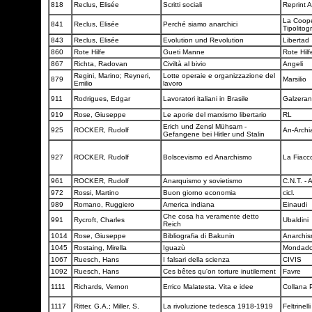
818
Reclus, Elisée
Scritti sociali
Reprint 
La Coope
841
Reclus, Elisée
Perché siamo anarchici
Tipolitog
843
Reclus, Elisée
Evolution und Revolution
Libertad
860
Rote Hilfe
Gueti Manne
Rote Hil
867
Richta, Radovan
Civiltà al bivio
Angeli
Regini, Marino; Reyneri,
Lotte operaie e organizzazione del
879
Marsilio
Emilio
lavoro
911
Rodrigues, Edgar
Lavoratori italiani in Brasile
Galzera
919
Rose, Giuseppe
Le aporie del marxismo libertario
RL
Erich und Zensl Mühsam -
925
ROCKER, Rudolf
An-Arch
Gefangene bei Hitler und Stalin
927
ROCKER, Rudolf
Bolscevismo ed Anarchismo
La Fiacc
961
ROCKER, Rudolf
Anarquismo y sovietismo
C.N.T. - A
972
Rossi, Martino
Buon giorno economia
cicl.
989
Romano, Ruggiero
America indiana
Einaudi
Che cosa ha veramente detto
991
Rycroft, Charles
Ubaldini
Reich
1014
Rose, Giuseppe
Bibliografia di Bakunin
Anarchi
1045
Rostaing, Mirella
Iguazù
Mondado
1067
Ruesch, Hans
I falsari della scienza
CIVIS
1092
Ruesch, Hans
Ces bêtes qu'on torture inutilement
Favre
1111
Richards, Vernon
Errico Malatesta. Vita e idee
Collana 
1117
Ritter, G.A.; Miller, S.
La rivoluzione tedesca 1918-1919
Feltrinell