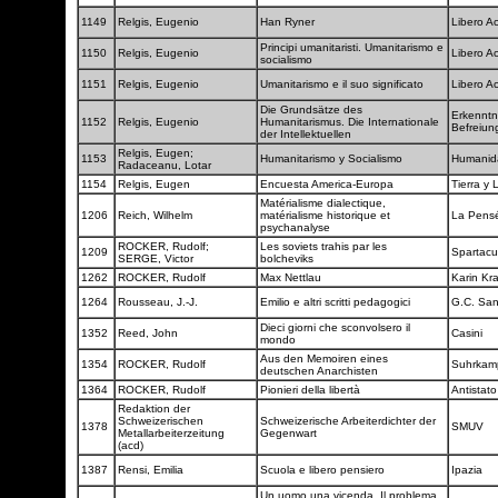
1149
Relgis, Eugenio
Han Ryner
Libero A
Principi umanitaristi. Umanitarismo e
1150
Relgis, Eugenio
Libero A
socialismo
1151
Relgis, Eugenio
Umanitarismo e il suo significato
Libero A
Die Grundsätze des
Erkenntn
1152
Relgis, Eugenio
Humanitarismus. Die Internationale
Befreiu
der Intellektuellen
Relgis, Eugen;
1153
Humanitarismo y Socialismo
Humani
Radaceanu, Lotar
1154
Relgis, Eugen
Encuesta America-Europa
Tierra y 
Matérialisme dialectique,
1206
Reich, Wilhelm
matérialisme historique et
La Pens
psychanalyse
ROCKER, Rudolf;
Les soviets trahis par les
1209
Spartac
SERGE, Victor
bolcheviks
1262
ROCKER, Rudolf
Max Nettlau
Karin Kr
1264
Rousseau, J.-J.
Emilio e altri scritti pedagogici
G.C. Sa
Dieci giorni che sconvolsero il
1352
Reed, John
Casini
mondo
Aus den Memoiren eines
1354
ROCKER, Rudolf
Suhrka
deutschen Anarchisten
1364
ROCKER, Rudolf
Pionieri della libertà
Antistat
Redaktion der
Schweizerischen
Schweizerische Arbeiterdichter der
1378
SMUV
Metallarbeiterzeitung
Gegenwart
(acd)
1387
Rensi, Emilia
Scuola e libero pensiero
Ipazia
Un uomo una vicenda. Il problema