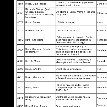
L'aceto balsamico di Reggio Emilia
4554
Riccò, Gian Franco
Zero in 
spiegato a mio nipote
Richards, Vernon (acd
Chessa, Fiamma;
Un attimo di verità. Vernon Richards
4563
Bibliotec
Gasparini, Laura; Mussini,
fotografo
Massimo)
4574
Rossi, Ernesto
Il Sillabo e dopo
Kaos
4579
Rabinad, Antonio
La suora anarchica
Edizioni
L'altro movimento operaio. Storia
4659
Roth, Karl Heinz
della repressione capitalistica in
Feltrinell
Germania dal 1880 a oggi
Anarquismo y Antropología.
Roca Martínez, Beltrán
Relaciones e influencias mutuas
4688
La Malate
(coordinator)
entre la antropología social y el
pensamiento libertario
Oltre il Novecento. La politica, le
4689
Revelli, Marco
Einaudi
ideologie e le insidie del lavoro
4695
Reszler, André
L'esthétique anarchiste
PUF
Tra la storia e la libertà. Luce Fabbri
4713
Rago, Margareth
Zero in 
e l'anarchismo contemporaneo
Ribelli senza congedo. Rivolte
4719
Rossi, Marco
partigiane dopo la Liberazione
Zero in 
1945-1947
Rogantini De Beauclair,
Dal Monte Verità di Ascona... a
4729
Serodin
Hetty
Berzona in Onsernone
Associaci
4756
Riva Muñoz, Tomas
Quan erem emigrants