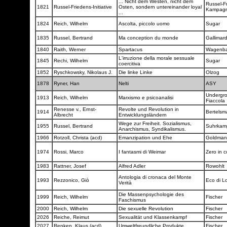
... Nicht dem Westen, nicht dem
Russel-F
1821
Russel-Friedens-Initiative
Osten, sondern untereinander loyal
Kampag
...
1824
Reich, Wilhelm
Ascolta, piccolo uomo
Sugar
1835
Russel, Bertrand
Ma conception du monde
Gallimar
1840
Raith, Werner
Spartacus
Wagenb
L'irruzione della morale sessuale
1845
Rechi, Wilhelm
Sugar
coercitiva
1852
Ryschkowsky, Nikolaus J.
Die linke Linke
Olzog
1878
Ryner, Han
Nelti
ASY
Undergro
1913
Reich, Wilhelm
Marxismo e psicoanalisi
Fiaccola
Renesse v., Ernst-
Revolte und Revolution in
1914
Bertels
Albrecht
Entwicklungsländern
Wege zur Freiheit. Sozialismus,
1955
Russel, Bertrand
Suhrka
Anarchismus, Syndikalismus.
1966
Rotzoll, Christa (acd)
Emanzipation und Ehe
Goldma
1974
Rossi, Marco
I fantasmi di Weimar
Zero in 
1983
Rattner, Josef
Alfred Adler
Rowohlt
Antologia di cronaca del Monte
1993
Rezzonico, Giò
Eco di L
Verità
Die Massenpsychologie des
1999
Reich, Wilhelm
Fischer
Faschismus
2000
Reich, Wilhelm
Die sexuelle Revolution
Fischer
2026
Reiche, Reimut
Sexualität und Klassenkampf
Fischer
2027
Renken, Klaus (acd)
Umweltfreundliche Produkte
Fischer