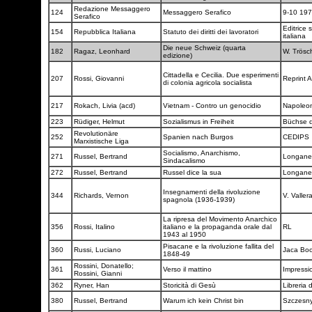
Redazione Messaggero
124
Messaggero Serafico
9-10 19
Serafico
Editrice 
154
Repubblica Italiana
Statuto dei diritti dei lavoratori
italiana
Die neue Schweiz (quarta
182
Ragaz, Leonhard
W. Trös
edizione)
Cittadella e Cecilia. Due esperimenti
207
Rossi, Giovanni
Reprint 
di colonia agricola socialista
217
Rokach, Livia (acd)
Vietnam - Contro un genocidio
Napoleo
223
Rüdiger, Helmut
Sozialismus in Freiheit
Büchse 
Revolutionäre
252
Spanien nach Burgos
CEDIPS
Marxistische Liga
Socialismo, Anarchismo,
271
Russel, Bertrand
Longane
Sindacalismo
272
Russel, Bertrand
Russel dice la sua
Longane
Insegnamenti della rivoluzione
344
Richards, Vernon
V. Valler
spagnola (1936-1939)
La ripresa del Movimento Anarchico
356
Rossi, Italino
italiano e la propaganda orale dal
RL
1943 al 1950
Pisacane e la rivoluzione fallita del
360
Russi, Luciano
Jaca Bo
1848-49
Rossini, Donatello;
361
Verso il mattino
Impressi
Rossini, Gianni
362
Ryner, Han
Storicità di Gesù
Libreria 
380
Russel, Bertrand
Warum ich kein Christ bin
Szczesny