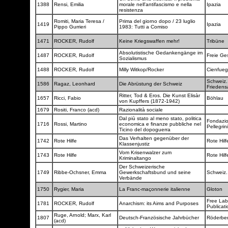
1388
Rensi, Emilia
morale nell'antifascismo e nella
Ipazia
resistenza
Romiti, Maria Teresa /
Prima del giorno dopo / 23 luglio
1419
Ipazia
Pippo Gurrieri
1983: Tutti a Comiso
1471
ROCKER, Rudolf
Keine Kriegswaffen mehr!
Tribüne
Absolutistische Gedankengänge im
1487
ROCKER, Rudolf
Freie Ge
Sozialismus
1488
ROCKER, Rudolf
Milly Witkop/Rocker
Cienfueg
Schweiz. 
1586
Ragaz, Leonhard
Die Abrüstung der Schweiz
Friedens
Ritter, Tod & Eros. Die Kunst Elisàr
1657
Ricci, Fabio
Böhlau
von Kupffers (1872-1942)
1679
Rositi, Franco (acd)
Razionalità sociale
Dal più stato al meno stato, politica
Fondazio
1716
Rossi, Martino
economica e finanze pubbliche nel
Pellegrin
Ticino del dopoguerra
Das Verhalten gegenüber der
1742
Rote Hilfe
Rote Hil
Klassenjustiz
Vom Krisenwalzer zum
1743
Rote Hilfe
Rote Hil
Kriminaltango
Der Schweizerische
1749
Ribbe-Ochsner, Emma
Gewerkschaftsbund und seine
Schweiz.
Verbände
1750
Rygier, Maria
La Franc-maçonnerie italienne
Gloton
Free Lab
1781
ROCKER, Rudolf
Anarchism: its Aims and Purposes
Publicat
Ruge, Arnold; Marx, Karl
1807
Deutsch-Französische Jahrbücher
Röderbe
(acd)