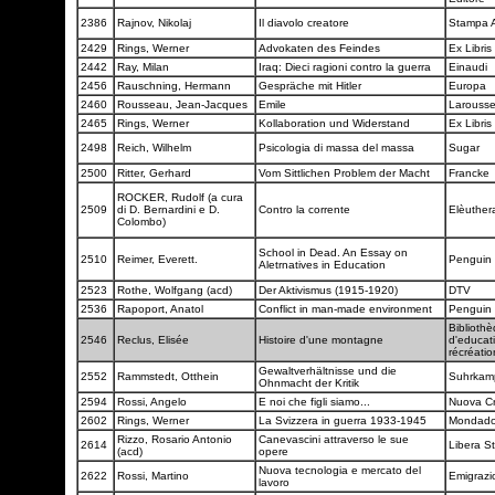
2386
Rajnov, Nikolaj
Il diavolo creatore
Stampa A
2429
Rings, Werner
Advokaten des Feindes
Ex Libris
2442
Ray, Milan
Iraq: Dieci ragioni contro la guerra
Einaudi
2456
Rauschning, Hermann
Gespräche mit Hitler
Europa
2460
Rousseau, Jean-Jacques
Emile
Larouss
2465
Rings, Werner
Kollaboration und Widerstand
Ex Libris
2498
Reich, Wilhelm
Psicologia di massa del massa
Sugar
2500
Ritter, Gerhard
Vom Sittlichen Problem der Macht
Francke
ROCKER, Rudolf (a cura
2509
di D. Bernardini e D.
Contro la corrente
Elèuthe
Colombo)
School in Dead. An Essay on
2510
Reimer, Everett.
Penguin
Aletrnatives in Education
2523
Rothe, Wolfgang (acd)
Der Aktivismus (1915-1920)
DTV
2536
Rapoport, Anatol
Conflict in man-made environment
Penguin
Biblioth
2546
Reclus, Elisée
Histoire d'une montagne
d'educat
récréati
Gewaltverhältnisse und die
2552
Rammstedt, Otthein
Suhrka
Ohnmacht der Kritik
2594
Rossi, Angelo
E noi che figli siamo...
Nuova Cr
2602
Rings, Werner
La Svizzera in guerra 1933-1945
Mondado
Rizzo, Rosario Antonio
Canevascini attraverso le sue
2614
Libera 
(acd)
opere
Nuova tecnologia e mercato del
2622
Rossi, Martino
Emigrazi
lavoro