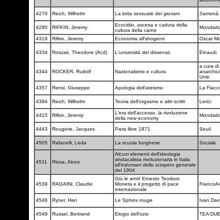
4270
Reich, Wilhelm
La lotta sessuale dei giovani
Samonà e
Ecocidio, ascesa e caduta della
4280
RIFKIN, Jeremy
Mondado
cultura della carne
4319
Rifkin, Jeremy
Economia all'idrogeno
Oscar M
4334
Roszak, Theodore (Acd)
L'università del dissenso
Einaudi
a cura di
4344
ROCKER, Rudolf
Nazionalismo e cultura
anarchici
Uniti
4357
Rensi, Giuseppe
Apologia dell'ateismo
La Fiacc
4394
Reich, Wilhelm
Teoria dell'orgasmo e altri scritti
Lerici
L'era dell'accesso, la rivoluzione
4415
Rifkin, Jeremy
Mondado
della new economy
4443
Rougerie, Jacques
Paris libre 1871
Seuil
4505
Rafanelli, Leda
La scuola borghese
Sociale
Alcuni elementi dell'ideologia
sindacalista rivoluzionaria in Italia
4511
Riosa, Alceo
all'indomani dello sciopero generale
del 1904
Giù le armi! Ernesto Teodoro
4539
RAGAINI, Claudio
Moneta e il progetto di pace
FrancoA
internazionale
4548
Ryner, Han
Le Sphinx rouge
Ivan Dav
4549
Russel, Bertrand
Elogio dell'ozio
TEA DU