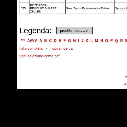
ROTE ZORA;
6554
REVOLUTIONAERE
Rote Zora - Revolutionäre Zellen
Stampa i
ZELLEN
Legenda:
prestito riservato
***
AAVV
A
B
C
D
E
F
G
H
I
J
K
L
M
N
O
P
Q
R
lista completa
-
nuova ricerca
vedi selezione come pdf
T
A