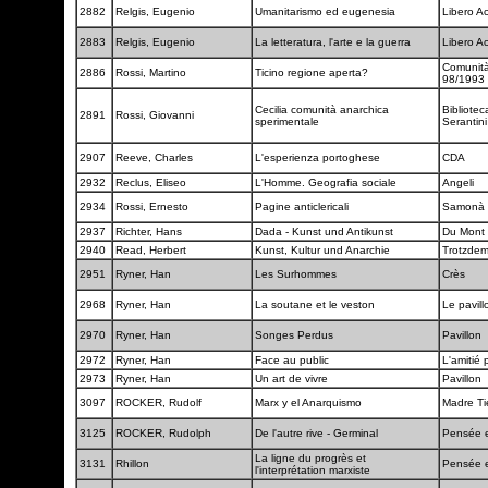
2882
Relgis, Eugenio
Umanitarismo ed eugenesia
Libero A
2883
Relgis, Eugenio
La letteratura, l'arte e la guerra
Libero A
Comunità 
2886
Rossi, Martino
Ticino regione aperta?
98/1993
Cecilia comunità anarchica
Bibliotec
2891
Rossi, Giovanni
sperimentale
Serantin
2907
Reeve, Charles
L'esperienza portoghese
CDA
2932
Reclus, Eliseo
L'Homme. Geografia sociale
Angeli
2934
Rossi, Ernesto
Pagine anticlericali
Samonà e
2937
Richter, Hans
Dada - Kunst und Antikunst
Du Mont
2940
Read, Herbert
Kunst, Kultur und Anarchie
Trotzde
2951
Ryner, Han
Les Surhommes
Crès
2968
Ryner, Han
La soutane et le veston
Le pavil
2970
Ryner, Han
Songes Perdus
Pavillon
2972
Ryner, Han
Face au public
L'amitié p
2973
Ryner, Han
Un art de vivre
Pavillon
3097
ROCKER, Rudolf
Marx y el Anarquismo
Madre Ti
3125
ROCKER, Rudolph
De l'autre rive - Germinal
Pensée e
La ligne du progrès et
3131
Rhillon
Pensée e
l'interprétation marxiste