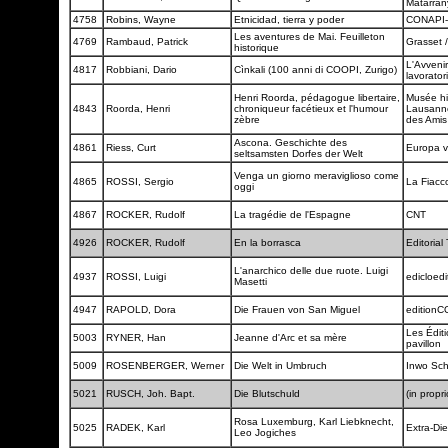
Matarra
4758
Robins, Wayne
Etnicidad, tierra y poder
CONAPI
Les aventures de Mai. Feuilleton
4769
Rambaud, Patrick
Grasset 
historique
L'Avvenir
4817
Robbiani, Dario
Cìnkali (100 anni di COOPI, Zurigo)
lavorator
Henri Roorda, pédagogue libertaire,
Musée hi
4843
Roorda, Henri
chroniqueur facétieux et l'humour
Lausanne
zèbre
des Ami
Ascona. Geschichte des
4861
Riess, Curt
Europa v
seltsamsten Dorfes der Welt
Venga un giorno meraviglioso come
4865
ROSSI, Sergio
La Fiacc
oggi
4867
ROCKER, Rudolf
La tragédie de l'Espagne
CNT
4926
ROCKER, Rudolf
En la borrasca
Editoria
L'anarchico delle due ruote. Luigi
4937
ROSSI, Luigi
edicloed
Masetti
4947
RAPOLD, Dora
Die Frauen von San Miguel
edition
Les Édit
5003
RYNER, Han
Jeanne d'Arc et sa mère
pavillon
5009
ROSENBERGER, Werner
Die Welt in Umbruch
Inwo Sc
5021
RUSCH, Joh. Bapt.
Die Blutschuld
(in propr
Rosa Luxemburg, Karl Liebknecht,
5025
RADEK, Karl
Extra-Di
Leo Jogiches