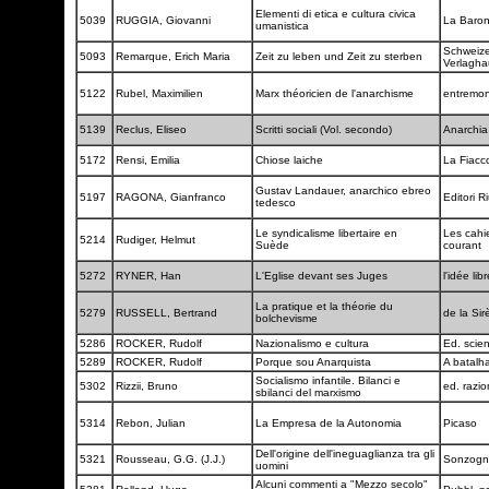
Elementi di etica e cultura civica
5039
RUGGIA, Giovanni
La Baro
umanistica
Schweize
5093
Remarque, Erich Maria
Zeit zu leben und Zeit zu sterben
Verlagh
5122
Rubel, Maximilien
Marx théoricien de l'anarchisme
entremo
5139
Reclus, Eliseo
Scritti sociali (Vol. secondo)
Anarchi
5172
Rensi, Emilia
Chiose laiche
La Fiacc
Gustav Landauer, anarchico ebreo
5197
RAGONA, Gianfranco
Editori Ri
tedesco
Le syndicalisme libertaire en
Les cahi
5214
Rudiger, Helmut
Suède
courant
5272
RYNER, Han
L'Eglise devant ses Juges
l'idée lib
La pratique et la théorie du
5279
RUSSELL, Bertrand
de la Si
bolchevisme
5286
ROCKER, Rudolf
Nazionalismo e cultura
Ed. scien
5289
ROCKER, Rudolf
Porque sou Anarquista
A batalh
Socialismo infantile. Bilanci e
5302
Rizzii, Bruno
ed. razio
sbilanci del marxismo
5314
Rebon, Julian
La Empresa de la Autonomia
Picaso
Dell'origine dell'ineguaglianza tra gli
5321
Rousseau, G.G. (J.J.)
Sonzog
uomini
Alcuni commenti a "Mezzo secolo"