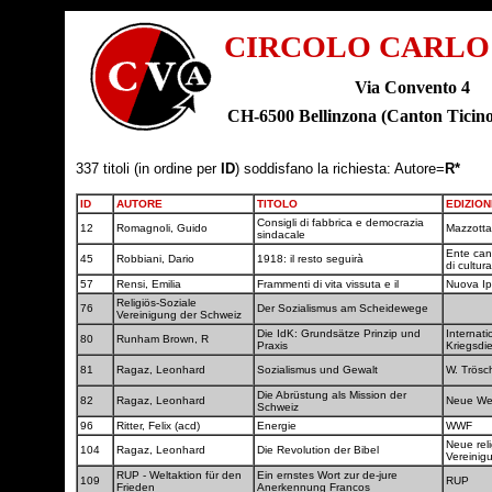
CIRCOLO CARLO
Via Convento 4
CH-6500 Bellinzona (Canton Tic
337 titoli (in ordine per
ID
) soddisfano la richiesta: Autore=
R*
ID
AUTORE
TITOLO
EDIZION
Consigli di fabbrica e democrazia
12
Romagnoli, Guido
Mazzott
sindacale
Ente can
45
Robbiani, Dario
1918: il resto seguirà
di cultur
57
Rensi, Emilia
Frammenti di vita vissuta e il
Nuova I
Religiös-Soziale
76
Der Sozialismus am Scheidewege
Vereinigung der Schweiz
Die IdK: Grundsätze Prinzip und
Internati
80
Runham Brown, R
Praxis
Kriegsdi
81
Ragaz, Leonhard
Sozialismus und Gewalt
W. Trös
Die Abrüstung als Mission der
82
Ragaz, Leonhard
Neue W
Schweiz
96
Ritter, Felix (acd)
Energie
WWF
Neue reli
104
Ragaz, Leonhard
Die Revolution der Bibel
Vereinig
RUP - Weltaktion für den
Ein ernstes Wort zur de-jure
109
RUP
Frieden
Anerkennung Francos