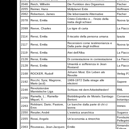
2046
Reich, Wilhelm
Die Funktion des Orgasmus
Fischer
2055
Reimer, Hans
Müllplanet Erde
Hoffman
2062
Robertson, James
Die lebenswerte Alternative
Fischer
Cristo-Colombo e... l'inizio della
2078
Rensi, Emilia
Nuova I
tratta degli schiavi
2099
Reeve, Charles
La tigre di carta
La Fiacc
2114
Rensi, Emilia
Il riscatto della persona umana
Ipazia
Recensioni come testimonianza e
2117
Rensi, Emilia
Nuova I
Dalla parte degli indifesi
2119
Rensi, Emilia
Atei dell'Alba
La Fiacc
2126
Rensi, Emilia
Di contestazione in contestazione
La Fiacc
Umanità e sofferenza in Jean
2128
Rensi, Emilia
La Fiacc
Rostand
Johann Most. Ein Leben als
2168
ROCKER, Rudolf
Verlag 
Revolte
Rocchi, Syra; Magrone,
1969-1972 Dalla strage alle
2192
Sapere
Mario (acd)
elezioni
Revolutionäre
2246
Schluss mit dem Arbeitsfrieden!
RML
Marxistische Liga
Ramella, L.; Ramella-
Biobibliografia de Moisés Santiago
Conservat
2256
Miquel, Y.
Bertoni
botaniq
Robbiani, Dario; Pastore,
Le banche dalla parte di chi ci
2263
Immes
Eros
lavora
2350
Reszler, André
L'estetica anarchica
Sugarco
Fondazio
2355
Rossi, Angelo
Un'economia a rimorchio
Pellegrin
Armando 
2363
Rousseau, Jean-Jacques
Emilio
Editore