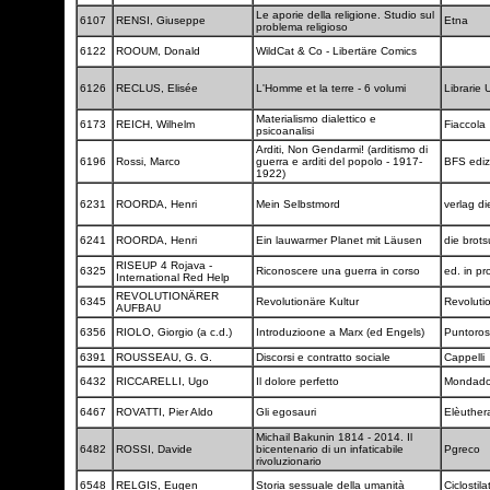
Le aporie della religione. Studio sul
6107
RENSI, Giuseppe
Etna
problema religioso
6122
ROOUM, Donald
WildCat & Co - Libertäre Comics
6126
RECLUS, Elisée
L'Homme et la terre - 6 volumi
Librarie 
Materialismo dialettico e
6173
REICH, Wilhelm
Fiaccola
psicoanalisi
Arditi, Non Gendarmi! (arditismo di
6196
Rossi, Marco
guerra e arditi del popolo - 1917-
BFS ediz
1922)
6231
ROORDA, Henri
Mein Selbstmord
verlag d
6241
ROORDA, Henri
Ein lauwarmer Planet mit Läusen
die brot
RISEUP 4 Rojava -
6325
Riconoscere una guerra in corso
ed. in pr
International Red Help
REVOLUTIONÄRER
6345
Revolutionäre Kultur
Revoluti
AUFBAU
6356
RIOLO, Giorgio (a c.d.)
Introduzioone a Marx (ed Engels)
Puntoro
6391
ROUSSEAU, G. G.
Discorsi e contratto sociale
Cappelli
6432
RICCARELLI, Ugo
Il dolore perfetto
Mondado
6467
ROVATTI, Pier Aldo
Gli egosauri
Elèuthe
Michail Bakunin 1814 - 2014. Il
6482
ROSSI, Davide
bicentenario di un infaticabile
Pgreco
rivoluzionario
6548
RELGIS, Eugen
Storia sessuale della umanità
Ciclostil