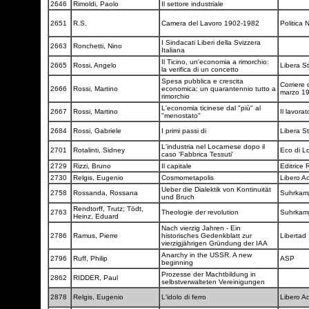
2646
Rimoldi, Paolo
Il settore industriale
2651
R.S.
Camera del Lavoro 1902-1982
Politica
I Sindacati Liberi della Svizzera
2663
Ronchetti, Nino
Italiana
Il Ticino, un'economia a rimorchio:
2665
Rossi, Angelo
Libera 
la verifica di un concetto
Spesa pubblica e crescita
Corriere 
2666
Rossi, Martino
economica: un quarantennio tutto a
marzo 1
rimorchio
L'economia ticinese dal "più" al
2667
Rossi, Martino
Il lavora
"menostato"
2684
Rossi, Gabriele
I primi passi di
Libera 
L'industria nel Locarnese dopo il
2701
Rotalinti, Sidney
Eco di L
caso 'Fabbrica Tessuti'
2729
Rizzi, Bruno
Il capitale
Editrice 
2730
Relgis, Eugenio
Cosmometapolis
Libero A
Ueber die Dialektik von Kontinuität
2758
Rossanda, Rossana
Suhrka
und Bruch
Rendtorff, Trutz; Tödt,
2763
Theologie der revolution
Suhrka
Heinz, Eduard
Nach vierzig Jahren - Ein
2786
Ramus, Pierre
historisches Gedenkblatt zur
Libertad
vierzigjährigen Gründung der IAA
Anarchy in the USSR. A new
2796
Ruff, Philip
ASP
beginning
Prozesse der Machtbildung in
2862
RIDDER, Paul
selbstverwalteten Vereinigungen
2878
Relgis, Eugenio
L'idolo di ferro
Libero A