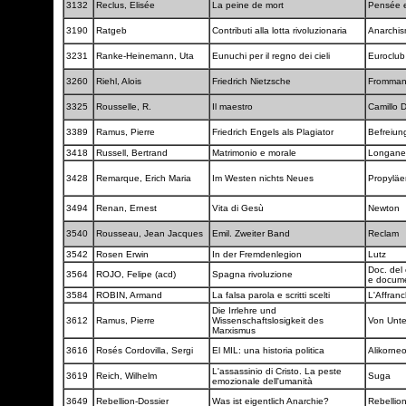
3132
Reclus, Elisée
La peine de mort
Pensée e
3190
Ratgeb
Contributi alla lotta rivoluzionaria
Anarchi
3231
Ranke-Heinemann, Uta
Eunuchi per il regno dei cieli
Euroclu
3260
Riehl, Alois
Friedrich Nietzsche
Fromma
3325
Rousselle, R.
Il maestro
Camillo D
3389
Ramus, Pierre
Friedrich Engels als Plagiator
Befreiun
3418
Russell, Bertrand
Matrimonio e morale
Longane
3428
Remarque, Erich Maria
Im Westen nichts Neues
Propylä
3494
Renan, Ernest
Vita di Gesù
Newton
3540
Rousseau, Jean Jacques
Emil. Zweiter Band
Reclam
3542
Rosen Erwin
In der Fremdenlegion
Lutz
Doc. del 
3564
ROJO, Felipe (acd)
Spagna rivoluzione
e docum
3584
ROBIN, Armand
La falsa parola e scritti scelti
L'Affran
Die Irrlehre und
3612
Ramus, Pierre
Wissenschaftslosigkeit des
Von Unte
Marxismus
3616
Rosés Cordovilla, Sergi
El MIL: una historia politica
Alikorne
L'assassinio di Cristo. La peste
3619
Reich, Wilhelm
Suga
emozionale dell'umanità
3649
Rebellion-Dossier
Was ist eigentlich Anarchie?
Rebellio