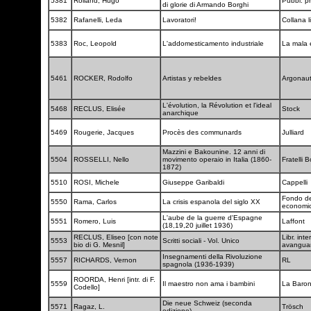
5381
Rolland, Hugo
Pubbl. p
di glorie di Armando Borghi
5382
Rafanelli, Leda
Lavoratori!
Collana l
5383
Roc, Leopold
L'addomesticamento industriale
La mala
5461
ROCKER, Rodolfo
Artistas y rebeldes
Argonau
L'évolution, la Révolution et l'ideal
5468
RECLUS, Elisée
Stock
anarchique
5469
Rougerie, Jacques
Procès des communards
Julliard
Mazzini e Bakounine. 12 anni di
5504
ROSSELLI, Nello
movimento operaio in Italia (1860-
Fratelli 
1872)
5510
ROSI, Michele
Giuseppe Garibaldi
Cappelli
Fondo de
5550
Rama, Carlos
La crisis espanola del siglo XX
economi
L'aube de la guerre d'Espagne
5551
Romero, Luis
Laffont
(18,19,20 juillet 1936)
RECLUS, Eliseo [con note
Libr. int
5553
Scritti sociali - Vol. Unico
bio di G. Mesnil]
avangua
Insegnamenti della Rivoluzione
5557
RICHARDS, Vernon
RL
spagnola (1936-1939)
ROORDA, Henri [intr. di F.
5559
Il maestro non ama i bambini
La Baro
Codello]
Die neue Schweiz (seconda
5571
Ragaz, L.
Trösch
edizione)