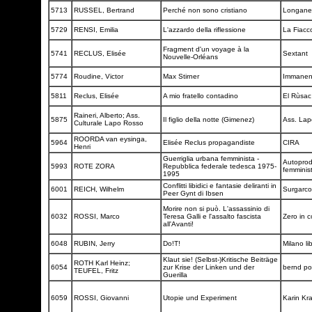
5713
RUSSEL, Bertrand
Perché non sono cristiano
Longane
5729
RENSI, Emilia
L'azzardo della riflessione
La Fiacc
Fragment d'un voyage à la
5741
RECLUS, Elisée
Sextant
Nouvelle-Orléans
5774
Roudine, Victor
Max Stirner
Immane
5811
Reclus, Elisée
A mio fratello contadino
El Rùsa
Raineri, Alberto; Ass.
5875
Il figlio della notte (Gimenez)
Ass. La
Culturale Lapo Rosso
ROORDA van eysinga,
5964
Elisée Reclus propagandiste
CIRA
Henri
Guerriglia urbana femminista -
Autoprod
5993
ROTE ZORA
Repubblica federale tedesca 1975-
femminis
1995
Conflitti libidici e fantasie deliranti in
6001
REICH, Wilhelm
Surgarc
Peer Gynt di Ibsen
Morire non si può. L'assassinio di
6032
ROSSI, Marco
Teresa Galli e l'assalto fascista
Zero in 
all'Avanti!
6048
RUBIN, Jerry
Do!T!
Milano lib
Klaut sie! (Selbst-)Kritische Beiträge
ROTH Karl Heinz;
6054
zur Krise der Linken und der
bernd po
TEUFEL, Fritz
Guerilla
6059
ROSSI, Giovanni
Utopie und Experiment
Karin Kr