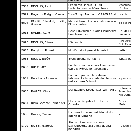
Les frères Reclus. Ou du
les Amis 
5582
RECLUS, Paul
Protestantisme à l'Anarchisme
Reclus
5588
Reynaud-Paligot, Carole
"Les Temps Nouveaux" 1895-1914
acratie
ROCKER, Rudolf; LEVAL,
Marx et l'anarchisme - Bakounine et
5604
de l'entr
Gaston
l'Etat marxiste
Rosa Luxembrug, Carlo Liebknecht,
Ed. dell'
5613
RADEK, Carlo
Leo Josisches
comunis
Bibl. del
5620
RECLUS, Eliseo
L'Anarchia
/ C . Sciu
5626
Ruggiero, Federica
Modificazioni genitali femminili
colibrì
5633
Reclus, Elisée
Storia di una montagna
Tarara ed
Le vieux monde et ses fossoyeurs
5638
Rühle, Otto
dans la Révolution allemande
La morte premeditata di una
5641
Rete Lotte Operaie
fabbrica. La lotta contro la chiusura
a propos
della Karton Deisswil
Schweize
Der Nächste Krieg. Nach Will Irwin's
5660
RAGAZ, Clara
Zentralste
Friedens
El asesinato judicial de Ferrer
Ateneu L
5681
Riera, Vicente Fernandez
Guardia
Mella
La partecipazione dei ticinesi alla
5685
Realini, Gianni
--
guerra di Spagna
Sindacalismo senza classe.
5705
ROSSI, Gabriele
Dall'Ottocento alla prima guerra
Pellegri
mondiale