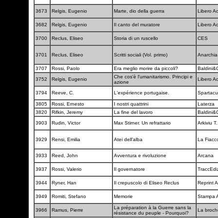
3673
Relgis, Eugenio
Marte, dio della guerra
Libero A
3682
Relgis, Eugenio
Il canto del muratore
Libero A
3700
Reclus, Eliseo
Storia di un ruscello
CES
3701
Reclus, Eliseo
Scritti sociali (Vol. primo)
Anarchi
3707
Rossi, Paolo
Era meglio morire da piccoli?
Baldini&
Che cos'è l'umanitarismo. Principi e
3752
Relgis, Eugenio
Libero A
azione
3794
Reeve, C.
L'expérience portugaise.
Spartac
3805
Rossi, Ernesto
I nostri quattrini
Laterza
3820
Rifkin, Jeremy
La fine del lavoro
Baldini&
3903
Rudin, Victor
Max Stirner. Un refrattario
Arkiviu T
3929
Rensi, Emilia
Atei dell'alba
La Fiacc
3933
Reed, John
Avventura e rivoluzione
Arcana
3937
Rossi, Valerio
Il governatore
TraccEdi
3944
Ryner, Han
Il crepuscolo di Eliseo Reclus
Reprint 
3949
Romiti, Stefano
Memorie
Stampa A
La préparation à la Guerre sans la
3966
Ramus, Pierre
La broch
résistance du peuple - Pourquoi?