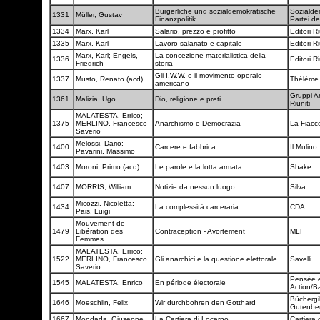
Bürgerliche und sozialdemokratische
Sozialde
1331
Müller, Gustav
Finanzpolitik
Partei d
1334
Marx, Karl
Salario, prezzo e profitto
Editori Ri
1335
Marx, Karl
Lavoro salariato e capitale
Editori Ri
Marx, Karl; Engels,
La concezione materialistica della
1336
Editori Ri
Friedrich
storia
Gli I.W.W. e il movimento operaio
1337
Musto, Renato (acd)
Thélèm
americano
Gruppi An
1361
Malizia, Ugo
Dio, religione e preti
Riuniti
MALATESTA, Errico;
1375
MERLINO, Francesco
Anarchismo e Democrazia
La Fiacc
Saverio
Melossi, Dario;
1400
Carcere e fabbrica
Il Mulino
Pavarini, Massimo
1403
Moroni, Primo (acd)
Le parole e la lotta armata
Shake
1407
MORRIS, William
Notizie da nessun luogo
Silva
Micozzi, Nicoletta;
1434
La complessità carceraria
CDA
Pais, Luigi
Mouvement de
1479
Libération des
Contraception - Avortement
MLF
Femmes
MALATESTA, Errico;
1522
MERLINO, Francesco
Gli anarchici e la questione elettorale
Savelli
Saverio
Pensée 
1545
MALATESTA, Enrico
En période électorale
Action/B
Büchergi
1646
Moeschlin, Felix
Wir durchbohren den Gotthard
Gutenbe
1667
Mondada, Giuseppe
La Cartiera di Locarno
Cartiera