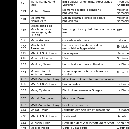
Mühlemann, René
Ein Beispiel für ein militärgerichtliches
Internati
97
(acd)
Verfahren
Kriegsdi
Momenti e metodi dell'azione
Movimen
113
Muller, J. Marie
nonviolenta
Nonviole
Movimento
Difesa armata o difesa popolare
Movimen
118
Nonviolento
nonviolenta?
Nonviole
Militärverlag des
Ministeriums für
Von wo geht die gefahr für den Frieden
185
STP
Verteidigung der
aus
UdSSR
186
Maori, Andrea
Gli eretici della pace
Labirint
Mitscherlich,
Die Idee des Friedens und die
196
Ex Libris
Alexander
menschliche Aggressivität
212
MALATESTA, Errico
Lo sciopero
Reprint 
216
Masereel, Frans
L'idea
Nautilus
262
Makhno, Nestor
La rivoluzione russa in Ucraina
La Fiacc
Movimento del
Ce n'est qu'un début continuons le
292
Samonà 
ventidue marzo
combat
297
MACKAY, John Henry
Max Stirner. Sein Leben und sein Werk
335
MALATESTA, Errico
Fra contadini
La Fiacc
352
Mera, Cipriano
Rivoluzione armata in Spagna
La Fiacc
355
Michel, Françoise
Marco und René
387
MACKAY, John Henry
Der Freiheitssucher
414
Maillat, Denis
Structure des salaires et immigration
La Baco
440
MALATESTA, Errico
Scritti scelti
Savelli
444
Mühsam, Erich
Befreiung der Gesellschaft vonm Staat
Karin Kr
445
Meister, Albert
Sotto il Beaubourg
Elèuthe