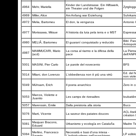
Kinder der Landstrasse. Ein Hilfswerk,
4964
Mehr, Mariella
Zytglog
ein Theater und die Folgen
4969
Miller, Alice
Am Anfang war Erziehung
Suhrka
4972
Melia, Bartomeu
El don, la venganza
Antonio
4977
Morissawa, Mitsue
A historia da luta pela terra e o MST
Espressa
Bibl. Pa
4980
MELIÂ, Bartomeu
El guaraní conquistado y reducido
Antropol
MAMMUCARI, Mario
La corsa al riarmo e la difesa della
La Pietr
4987
(acd)
pace
dell'ANP
5001
MASINI, Pier Carlo
Le parole del novecento
BFS
Ed. del 
5014
Milani, don Lorenzo
L'obbedienza non è più una virtù
non viol
5049
Mühsam, Erich
Il poeta anarchico
Zero in 
Marcos, Violette e
5053
Les camps de rivesaltes
loubatiè
Juanito
5057
Marenssin, Emile
Dalla preistoria alla storia
Buco
ACL Ateli
5076
Marti, Vicente
La saveur des patates douces
création 
Masjuan Bracons,
5081
Urbanismo y ecología en Cataluña
Madre Ti
Eduard
Merlino, Francesco
Necessità e basi d'una intesa -
5084
LP editr
Saverio
L'individualismo nell'anarchismo