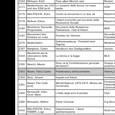
2164
Mühsam, Erich
Trotz allem Mensch sein
Reclam
Medienfrauen der SJU
Lo sciopero delle donne nei mass
2171
SSM
und des SSM (acd)
media
2178
MALATESTA, Errico
Contro la monarchia e Le due vie
Reprint 
I fattori economici pel successo della
2179
Molinari, Ettore
Reprint 
Rivoluzione Sociale
Movimento Giovanile
Documenti della Resistenza
2185
MGP
Progressista
Palestinese: i fatti di Kloten
Mouvement des
Nouvelles
2220
Femmes du Vietnam
Femmes en Lutte
Populair
Selbstverwaltung - Protokoll einer
2276
Medienladen
Medienl
Tagung
2287
Marighela, Carlos
Handbuch des Stadtguerillero
Unruhe
Movimento per la
2316
Liberazione della
La donna e la legge
MLD
Donna
Dove va la Confederazione generale
Gruppo ed
2330
Meschi, Alberto
del lavoro?
anarchi
2353
Masini, P(ier) C(arlo)
Problematica dell'anarchismo
Volontï
2359
Most, Johann
Kapital und Arbeit
Suhrka
Fondazi
Masini, Pier Carlo
Michail Bakunin 1876-1976. Mostra del
2361
Feltrinell
(acd)
Centenario
Cantona
Montanelli, Indro;
2366
L'Italia degli anni di piombo
Club
Cervi, Mario
2368
Monastier, Hélène
Pierre Ceresole
A la Bac
MALATESTA, Errico;
Organizzazione - Libera
2416
Studi soc
FABBRI, Luigi
sperimentazione