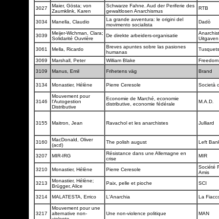
Maier, Gösta; von
Schwarze Fahne. Aud der Periferie des
3027
RTB
Zaumklink, Karen
gewaltlosen Anarchismus
La grande avventura: le origini del
3034
Manella, Claudio
Dadò
movimento socialista
Meijer-Wichman, Clara;
Anarchis
3039
De direkte arbeiders-organisatie
Solidarité Ouvrière
Uitgave
Breves apuntes sobre las pasiones
3061
Mella, Ricardo
Tusquet
humanas
3069
Marshall, Peter
William Blake
Freedom
3109
Manus, Emil
Frihetens väg
Brand
3134
Monastier, Hélène
Pierre Ceresole
Società d
Mouvement pour
Economie de Marché, economie
3146
l'Autogestion
M.A.D.
distributive, economie fédérale
Distributive
3155
Maitron, Jean
Ravachol et les anarchistes
Julliard
MacDonald, Oliver
3160
The polish august
Left Ba
(acd)
Résistance dans une Allemagne en
3207
MIR-IRG
MIR
crise
Société 
3210
Monastier, Hélène
Pierre Ceresole
Amis
Monastier, Hélène;
3213
Paix, pelle et pioche
SCI
Brügger, Alice
3214
MALATESTA, Errico
L'Anarchia
La Fiacc
Mouvement pour une
3217
alternative non-
Une non-violence politique
MAN
violente