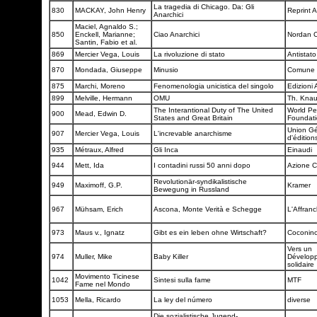
La tragedia di Chicago. Da: Gli
830
MACKAY, John Henry
Reprint 
Anarchici
Maciel, Agnaldo S.;
850
Enckell, Marianne;
Ciao Anarchici
Nordan 
Santin, Fabio et al.
869
Mercier Vega, Louis
La rivoluzione di stato
Antistat
870
Mondada, Giuseppe
Minusio
Comune 
875
Marchi, Moreno
Fenomenologia unicistica del singolo
Edizioni
899
Melville, Hermann
OMU
Th. Kna
The Interantional Duty of The United
World P
900
Mead, Edwin D.
States and Great Britain
Foundat
Union Gé
907
Mercier Vega, Louis
L'increvable anarchisme
d'édition
935
Métraux, Alfred
Gli Inca
Einaudi
944
Mett, Ida
I contadini russi 50 anni dopo
Azione 
Revolutionär-syndikalistische
949
Maximoff, G.P.
Kramer
Bewegung in Russland
967
Mühsam, Erich
Ascona, Monte Verità e Schegge
L'Affran
973
Maus v., Ignatz
Gibt es ein leben ohne Wirtschaft?
Coconin
Vers un
974
Muller, Mike
Baby Killer
Dévelop
solidaire
Movimento Ticinese
1042
Sintesi sulla fame
MTF
Fame nel Mondo
1053
Mella, Ricardo
La ley del número
diverse
Die sozialistische Jugend-