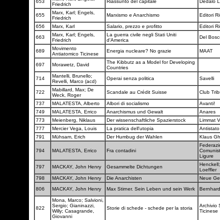
653
Riassunto del capitale
Dedalo L
Friedrich
Marx, Karl; Engels,
655
Marxismo e Anarchismo
Editori Ri
Friedrich
656
Marx, Karl
Salario, prezzo e profitto
Editori Ri
Marx, Karl; Engels,
La guerra civile negli Stati Uniti
663
Del Bos
Friedrich
d'America
Movimento
689
Energia nucleare? No grazie
MAAT
Antiatomico Ticinese
The Kibbutz as a Model for Developing
697
Morawetz, David
Countries
Mantelli, Brunello;
714
Operai senza politica
Savelli
Revelli, Marco (acd)
Mabillard, Max; De
722
Scandale au Crédit Suisse
Club Tri
Weck, Roger
737
MALATESTA, Alberto
Albori di socialismo
Avanti!
749
MALATESTA, Errico
Anarchismus und Gewalt
Anares
773
Meienberg, Niklaus
Der wissenschaftliche Spazierstock
Limmat V
777
Mercier Vega, Louis
La pratica dell'utopia
Antistat
791
Mühsam, Erich
Der Humbug der Wahlen
Klaus Gh
Federazi
794
MALATESTA, Errico
Fra contadini
Comunist
Ligure
Henckell
797
MACKAY, John Henry
Gesammelte Dichtungen
Loeffler
798
MACKAY, John Henry
Die Anarchisten
Neue Ges
806
MACKAY, John Henry
Max Stirner. Sein Leben und sein Werk
Bernhar
Mona, Marco; Salvioni,
Sergio; Gianinazzi,
Archivio 
822
Storie di schede - schede per la storia
Willy; Casagrande,
Ticinese
Giovanni