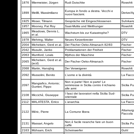
1876
Miermeister, Jürgen
Rudi Dutschke
Rowohlt
Europa in fondo a destra. Vecchi e
1899
Melilli, Massimiliano
Derive/A
nuovi fascismi.
1925
Moser, Tilmann
Gespräche mit Eingeschlossenen
Suhrka
1957
Mooney, Pat Roy
Saat-Multis und Welthunger
Rowohlt
Meadows, Dennis L.
1965
Wachstum bis zur Katastrophe?
DTV
et al.
1978
Mehring, Walter
Neues Ketzerbrevier
DTV
2004
Michelsen, Gerd et al.
Der Fischer Oeko-Almanach 82/83
Fischer
2042
Musulin, Janko
Proklamationen der Freiheit
Fischer
2063
Mumford, Lewis
Mythos der Maschine
Fischer
Michelsen, Gerd et al.
2065
Der Fischer Oeko-Almanach
Fischer
(acd)
2068
Martin, Hansjörg
Der Verweigerer
Rowohlt
2092
Mussolini, Benito
L'uomo e la divinità
La Fiacc
Non si parte! Non si parte! Le
Mangiafico, Antonio;
2097
sommosse in Sicilia contro il richiamo
Sicilia P
Gurrieri, Pippo
alle armi
I fasci dei lavoratori nella Sicilia Sud-
2108
Miccichè, Giuseppe
Sicilia P
orientale
2112
MALATESTA, Errico
L'anarchia
La Fiacc
Altamurgi
2122
Méric, Pierre
La Comune libera
Fiaccola
Non è facile neanche fare un buon
2131
Massari, Angelo
Sicilia P
caffè
2163
Mühsam, Erich
Scheinwerfer
Guhl