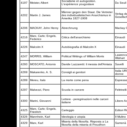
Socialisme et autogestion.
4197
Meister, Albert
Du Seuil
L'expérience yougoslave
Männer gegen den Staat. Die Vertreter
Verlag d
4202
Martin J. James
des individualistischen Anarchismus in
Gesellsc
Amerika 1827-1908
4206
MACKAY, John Henry
Abrechnung
Mackay G
Marx, Carlo; Engels,
4216
Critica dell'anarchismo
Einaudi
Federico
4226
Malcolm X
Autobiografia di Malcolm X
Einaudi
Lawrenc
4247
MORRIS, William
Political Writings of William Morris
Wishart
4260
MOSCATO, Antonio
Davide Lazzaretti: il messia dell'Amiata
Savelli
Italia UR
4269
Makarenko, A. S.
Consigli ai genitori
donne
4289
Mereu, Italo
La morte come pena
Espress
4297
Malvezzi, Piero
Scuola in carcere
Feltrinell
Lettere - peregrinazioni nelle carceri
4300
Marini, Giovanni
Libero A
italiane
Marx, Carlo; Engels,
4325
Carteggio
Editori Ri
Friedrich
4326
Mannhein, Karl
Ideologia e utopia
Il Mulino
Miseria della filosofia. Risposta a La
4329
Marx, Karl
Samonà e
filosofia della miseria di Proudhon