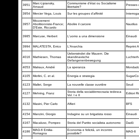
Marc-Lipiansky,
Communisme d'état ou Socialisme
3951
Presses 
Arnaud
libertaire?
3954
Mercier Vega, Louis
Sur les groupes d'affinité
Interrog
Mouvement
3957
Abolitionniste-France;
Abolire il carcere
Nautilus
D'Este, Riccardo
3985
Marcuse, Herbert
L'uomo a una dimensione
Einaudi
3994
MALATESTA, Errico
L'Anarchia
Reprint 
Ueberwindet die Mauern. Die
4016
Mathiesen, Thomas
skandinavische
Luchter
Gefangenenbewegung
4053
Malraux, Amdré
La speranza
Mondado
4105
Merlini, C. et al.
Energia e strategia
SugarC
4123
Mallet, Serge
La nouvelle classe ouvrière
Seuil
Storia della socialdemocrazia tedesca
4127
Mehring, Franz
Editori Ri
Vol. I e II
4132
Masini, Pier Carlo
Alfieri
BFS
4154
Manzini, Giorgio
Indagine su un brigatista rosso
Einaudi
4167
Macaluso, Pompeo
Storia del Partito socialista autonomo
Dadò
MAG-6 Emilia-
Economia e felicità, un incontro
4186
MAG-6
Romagna
possibile?