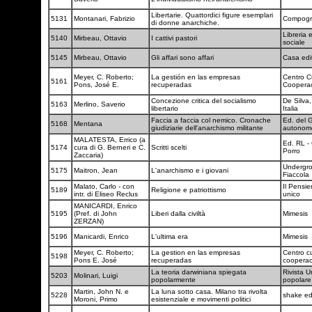
Libertarie. Quattordici figure esemplari
5131
Montanari, Fabrizio
Compogr
di donne anarchiche.
Libreria e
5140
Mirbeau, Ottavio
I cattivi pastori
sociale
5145
Mirbeau, Ottavio
Gli affari sono affari
Casa edit
Meyer, C. Roberto;
La gestión en las empresas
Centro Cu
5161
Pons, José E.
recuperadas
Coopera
Concezione critica del socialismo
De Silva
5163
Merlino, Saverio
libertario
Italia
Faccia a faccia col nemico. Cronache
Ed. del 
5168
Mentana
giudiziarie dell'anarchismo militante
autono
MALATESTA, Errico (a
Ed. RL -
5174
cura di G. Berneri e C.
Scritti scelti
Porro
Zaccaria)
Undergro
5175
Maitron, Jean
L'anarchismo e i giovani
Fiaccola
Malato, Carlo - con
Il Pensie
5189
Religione e patriottismo
intr. di Eliseo Reclus
unico
MANICARDI, Enrico
5195
(Pref. di John
Liberi dalla civiltà
Mimesis
ZERZAN)
5196
Manicardi, Enrico
L'ultima era
Mimesis
Meyer, C. Roberto;
La gestion en las empresas
Centro cu
5198
Pons E. José
recuperadas
coopera
La teoria darwiniana spiegata
Rivista U
5203
Molinari, Luigi
popolarmente
popolar
Martin, John N. e
La luna sotto casa. Milano tra rivolta
5228
shake ed
Moroni, Primo
esistenziale e movimenti politici