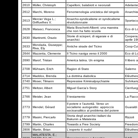
2610
Müller, Christoph
Capelloni, balabiott e neorurali
Adelant
2612
Marchi, Moreno
Fenomenologia unicistica del singolo
Anarchi
Mercier Vega L.;
Anarcho-syndicalisme et syndicalisme
2613
Spartac
Griffuelhes V.
révolutionnaire
Maria Boschetti-Alberti: una maestra
2628
Matasci, Francesca
Eco di L
che non ha fatto scuola
Storie di scioperi, di sigaraie e di
Cooperaz
2630
Martinetti, Orazio
anarchici
aprile 1
Mondada, Giuseppe;
2633
Antiche strade del Ticino
Coop-Cu
Riva, Ely
2644
Mazzetta, Clemente
Il Ticino naviga verso il 2000
Eco di L
2690
Marof, Tristan
America latina. Un enigma
Il libero
2708
Mühsam, Erich
Ragion di Stato
Salerno
2714
Maddox, Brenda
La dottrina diabolica
Elèuthe
2740
Moser, Tilmann
Repressive Kriminalpsychiatrie
Suhrka
2751
Meltzer, Albert
Miguel Garcia's Story
Cienfueg
2766
Meisler, Jean
Il testamento
La Fiacc
Il potere e l'autorità. Verso un
2773
Mendel, Gérard
socialismo autogestito: approccio
Guaraldi
socioanalitico al problema del potere
Storia degli anarchici italiani da
2779
Masini, Piercarlo
Rizzoli
Bakunin a Malatesta
2799
Martin, Charles
Towards a Free Society
Freedom
2806
Martin, Brian
L'esperto è nudo!
Elèuthe
MALATESTA, E.;