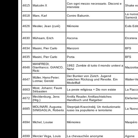
Con ogni mezzo necessario. Discorsi e
4615
Malcolm X
Shake ed
interviste
La nuova 
4618
Marx, Karl
Contro Bakunin.
Samonà 
4626
Meslier, Jean (curé)
Mémoire
Exils Edi
4630
Mühsam, Erich
Ascona
Etcetera
4634
Masini, Pier Carlo
Manzoni
BFS
4635
Masini, Pier Carlo
Porta
BFS
MANFREDI,
1992: Zombie di tutto il mondo unitevi a
4646
Gianfranco; GIANCO,
Mazzott
Nervi
Ricki
Der Bunker von Zürich. Jugend
Müller, Hans-Peter;
4647
zwischen Rückzug und Revolte. Ein
Walter-V
Lotmar, Gerold
Modellfall
Most, Johann; Faure
4663
La peste religiosa + Dio non esiste
La Fiacc
Sébastien
Mecklenburg, Jens
Antifa Reader. Antifaschistiches
4672
Elefante
(Hrg.)
Handbuch und Ratgeber
MOLINARI, Augusta;
Stepnjak-Kravcinskij. Un rivoluzionario
4685
La Nuova
SINIGAGLIA, Roberto
russo tra populismo e terrorismo
4694
Michel, Louise
Mémoires
Maspér
4699
Mercier Vega, Louis
La chevauchée anonyme
Agone