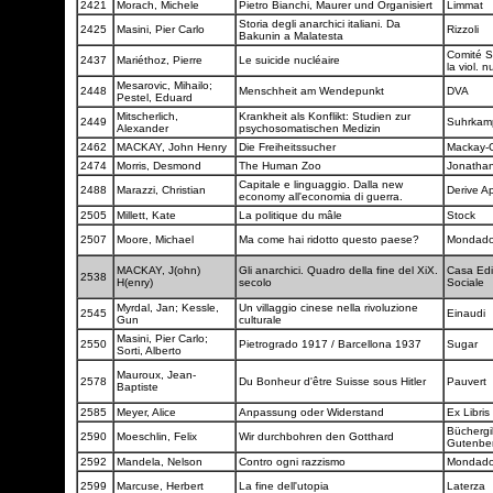
2421
Morach, Michele
Pietro Bianchi, Maurer und Organisiert
Limmat
Storia degli anarchici italiani. Da
2425
Masini, Pier Carlo
Rizzoli
Bakunin a Malatesta
Comité S
2437
Mariéthoz, Pierre
Le suicide nucléaire
la viol. n
Mesarovic, Mihailo;
2448
Menschheit am Wendepunkt
DVA
Pestel, Eduard
Mitscherlich,
Krankheit als Konflikt: Studien zur
2449
Suhrka
Alexander
psychosomatischen Medizin
2462
MACKAY, John Henry
Die Freiheitssucher
Mackay-G
2474
Morris, Desmond
The Human Zoo
Jonatha
Capitale e linguaggio. Dalla new
2488
Marazzi, Christian
Derive A
economy all'economia di guerra.
2505
Millett, Kate
La politique du mâle
Stock
2507
Moore, Michael
Ma come hai ridotto questo paese?
Mondado
MACKAY, J(ohn)
Gli anarchici. Quadro della fine del XiX.
Casa Edit
2538
H(enry)
secolo
Sociale
Myrdal, Jan; Kessle,
Un villaggio cinese nella rivoluzione
2545
Einaudi
Gun
culturale
Masini, Pier Carlo;
2550
Pietrogrado 1917 / Barcellona 1937
Sugar
Sorti, Alberto
Mauroux, Jean-
2578
Du Bonheur d'être Suisse sous Hitler
Pauvert
Baptiste
2585
Meyer, Alice
Anpassung oder Widerstand
Ex Libris
Büchergi
2590
Moeschlin, Felix
Wir durchbohren den Gotthard
Gutenbe
2592
Mandela, Nelson
Contro ogni razzismo
Mondado
2599
Marcuse, Herbert
La fine dell'utopia
Laterza