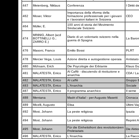
447
Meienberg, Niklaus
Conferenza
I Diritti 
Importanza della riforma della
462
Moser, Viktor
formazione professionale per i giovani
CEO
e i lavoratori italiani in Svizzera
100 anni di storia del Movimento
464
Müller, E.
Sindacale Svizzero
MINNIG, Albert (acd
Diario di un volontario svizzero nella
474
BOTTINELLI G.;
La Baro
guerra di Spagna
ZARRO E.)
476
Masoni, Franco
Emilio Bossi
PLRT
478
Mercier Vega, Louis
Azione diretta e autogestione operaia
Antistat
480
Mühsam, Erich
Die Psycologie der Erbtante
Klaus G
Al Caffè - discutendo di rivoluzione e
481
MALATESTA, Errico
CDA / La
anarchia
482
MALATESTA, Errico
Al caffè
Gruppo E
483
MALATESTA, Errico
L'Anarchia
Sociale
487
MALATESTA, Errico
Il programma anarchico
Il seme
488
Mentana
Madri d'Italia! - per Augusto Masetti
Cronaca 
489
Micelli, Augusto
Elisa
Ultimi Vag
492
Most, Johann
La peste religiosa
Ipazia
494
Most, Johann
La peste religiosa
Reprint 
Für die Einheitsfront des revolutionären
495
Most, Johann
Die Akti
Proletariats
496
MALATESTA, Errico
L'Anarchia
La Fiacc