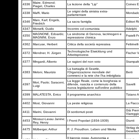
Maire, Edmond;
4336
La lezione della "Lip"
Coines E
Piaget, Charles
Le origini della sinistra extra-
4338
Maffi, Mario
Mondado
parlamentare
Marx, Karl; Engels,
4346
La sacra famiglia
Editori Ri
Friedrich
4347
Morselli, Guido
Incontro col comunista
Adelphi
MAGNONE, Edoardo;
La sindrome di Genova, lacrimogeni e
4350
Fratelli Fr
MAGNINI, Enzo
repressione chimica
4362
Marcuse, Herbert
Critica della società repressiva
Feltrinell
Technologische Etwicklung und
4372
Mendner, H. Jürgen
Fischer 
Arbeitsprozess
4377
Mingardi, Alberto
Le ragioni del non voto
Stampalt
La battaglia di Seattle,
4383
Meloni, Maurizio
l'Organizzazione mondiale del
Berti
commerci e la rete che l'ha imbrigliata
La legge Reale, come la borghesia si
Mori, Paolo; Saraceni,
4397
difende, nascita e contenuto della
Savelli
Luigi
nuova legislazione sull'ordine pubblico
4399
MALATESTA, Errico
Il programma anarchico
Tiziano A
4402
Most, Giovanni
La peste religiosa
La Fiacc
Già Prem
4411
Marini, Giovanni
Di sordomuti posti
Viareggi
Mossuz-Lavau Janine;
4453
I Fronti Popolari (1934-1939)
Giunti
Rey, Henry
Verlag d
4475
Mülberger, Arthur
P. J. Proudhon. Leben und Werke
Gesellsc
Il biennio rosso. Autonomia e