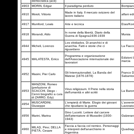
democratica (acd)
4903
MORIN, Edgar
Il paradigma perduto
Bompian
Made in Italy. Il mercato svizzero del
4910
Moioli, Vittorio
alfani ed
lavoro italiano
4917
Mumford, Lewis
Arte e tecnica
Etas/Ko
In nome della libertà. Diario della
4918
Morandi, Aldo
Mursia
Guerra di Spagna1936-1939
Los olvidados. Di anarchici e di
4944
Micheli, Lorenzo
anarchia. Fatti e storie che ci
La Fiacc
riguardano
Programma e organizzazione
Edizioni
4945
MALATESTA, Errico
dell'Associazione internazionale dei
marcia
lavoratori
Gli Internazionalisti. La Banda del
Franco D
4952
Masini, Pier Carlo
Matese (1876-1878)
Sabanto
MANZONI, Romeo
(prefazione di
Virus religiosum. Il Prete nella storia
4953
SCACCHI, Diego -
La Baro
dell'umanità e altri scritti
Cenni biografici a cura
di ZARRO, Edy)
MUSCARDINI,
L'empietà di Marte. Elogio dei giovani
L'avvenir
4954
Giuseppe
che ripudiano la guerra
Lavorato
Gino Lucetti. Lettere dal carcere
4956
Marini, Marina
dell'attentatore di Mussolini (1930-
Galzera
1943)
Faccia a faccia col nemico. Personaggi
MILAS, Pino; DELLA
4960
e interpreti dell'anarchismo in
Quadrago
PIETÀ, Cesare
Argentina