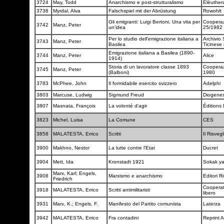
3724
May, Todd
Anarchismo e post-strutturalismo
Elèuthe
3738
Myrdal, Alva
Falschspiel mit der Abrüstung
Rowohlt
Gli emigranti: Luigi Bertoni. Una vita per
Coopera
3742
Manz, Peter
un'idea
25/1982
Per lo studio dell'emigrazione italiana a
Archivio 
3743
Manz, Peter
Basilea
Ticinese
Emigrazione italiana a Basilea (1890-
3744
Manz, Peter
Alice
1914)
Storia di un lavoratore classe 1893
Cooperaz
3745
Manz, Peter
(Balboni)
1980
3783
McPhee, John
Il formidabile esercito svizzero
Adelphi
3803
Marcuse, Ludwig
Sigmund Freud
Diogene
3807
Masnata, François
La volonté d'agir
Éditions
3823
Michel, Luisa
La Comune
CES
3858
MALATESTA, Errico
Scritti
Il Risveg
3900
Makhno, Nestor
La lutte contre l'Etat
Ducret
3904
Mett, Ida
Kronstadt 1921
Sokak ya
Marx, Karl; Engels,
3908
Marxismo e anarchismo
Editori Ri
Friedrich
Cooperat
3918
MALATESTA, Errico
Scritti antimilitaristi
libero
3931
Marx, K.; Engels, F.
Manifesto del Partito comunista
Laterza
3942
MALATESTA, Errico
Fra contadini
Reprint 