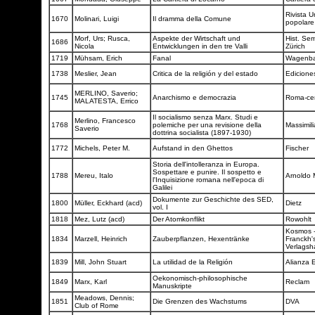
Rivista U
1670
Molinari, Luigi
Il dramma della Comune
popolar
Morf, Urs; Rusca,
Aspekte der Wirtschaft und
Hist. Sem
1686
Nicola
Entwicklungen in den tre Valli
Zürich
1719
Mühsam, Erich
Fanal
Wagenb
1738
Meslier, Jean
Critica de la religión y del estado
Ediciones
MERLINO, Saverio;
1745
Anarchismo e democrazia
Roma-cen
MALATESTA, Errico
Il socialismo senza Marx. Studi e
Merlino, Francesco
1768
polemiche per una revisione della
Massimil
Saverio
dottrina socialista (1897-1930)
1772
Michels, Peter M.
Aufstand in den Ghettos
Fischer
Storia dell'intolleranza in Europa.
Sospettare e punire. Il sospetto e
1788
Mereu, Italo
Arnoldo
l'Inquisizione romana nell'epoca di
Galilei
Dokumente zur Geschichte des SED,
1800
Müller, Eckhard (acd)
Dietz
vol. I
1818
Mez, Lutz (acd)
Der Atomkonflikt
Rowohlt
Kosmos 
1834
Marzell, Heinrich
Zauberpflanzen, Hexentränke
Franckh'
Verlags
1839
Mill, John Stuart
La utilidad de la Religión
Alianza E
Oekonomisch-philosophische
1849
Marx, Karl
Reclam
Manuskripte
Meadows, Dennis;
1851
Die Grenzen des Wachstums
DVA
Club of Rome