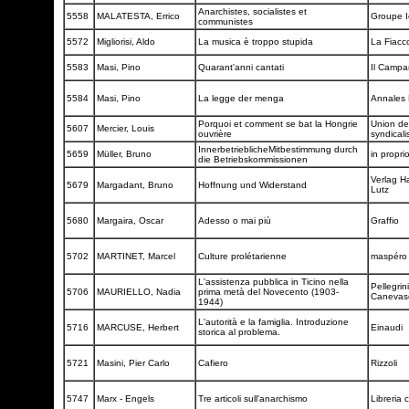
Anarchistes, socialistes et
5558
MALATESTA, Errico
Groupe I
communistes
5572
Migliorisi, Aldo
La musica è troppo stupida
La Fiacc
5583
Masi, Pino
Quarant'anni cantati
Il Camp
5584
Masi, Pino
La legge der menga
Annales 
Porquoi et comment se bat la Hongrie
Union de
5607
Mercier, Louis
ouvrière
syndicali
InnerbetrieblicheMitbestimmung durch
5659
Müller, Bruno
in propri
die Betriebskommissionen
Verlag H
5679
Margadant, Bruno
Hoffnung und Widerstand
Lutz
5680
Margaira, Oscar
Adesso o mai più
Graffio
5702
MARTINET, Marcel
Culture prolétarienne
maspér
L'assistenza pubblica in Ticino nella
Pellegrini
5706
MAURIELLO, Nadia
prima metà del Novecento (1903-
Canevas
1944)
L'autorità e la famiglia. Introduzione
5716
MARCUSE, Herbert
Einaudi
storica al problema.
5721
Masini, Pier Carlo
Cafiero
Rizzoli
5747
Marx - Engels
Tre articoli sull'anarchismo
Libreria