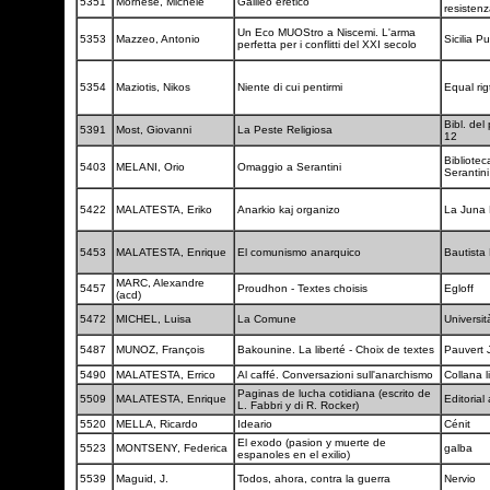
5351
Mornese, Michele
Galileo eretico
resisten
Un Eco MUOStro a Niscemi. L'arma
5353
Mazzeo, Antonio
Sicilia P
perfetta per i conflitti del XXI secolo
5354
Maziotis, Nikos
Niente di cui pentirmi
Equal rig
Bibl. del
5391
Most, Giovanni
La Peste Religiosa
12
Bibliotec
5403
MELANI, Orio
Omaggio a Serantini
Serantin
5422
MALATESTA, Eriko
Anarkio kaj organizo
La Juna
5453
MALATESTA, Enrique
El comunismo anarquico
Bautista
MARC, Alexandre
5457
Proudhon - Textes choisis
Egloff
(acd)
5472
MICHEL, Luisa
La Comune
Universi
5487
MUNOZ, François
Bakounine. La liberté - Choix de textes
Pauvert 
5490
MALATESTA, Errico
Al caffé. Conversazioni sull'anarchismo
Collana l
Paginas de lucha cotidiana (escrito de
5509
MALATESTA, Enrique
Editoria
L. Fabbri y di R. Rocker)
5520
MELLA, Ricardo
Ideario
Cénit
El exodo (pasion y muerte de
5523
MONTSENY, Federica
galba
espanoles en el exilio)
5539
Maguid, J.
Todos, ahora, contra la guerra
Nervio