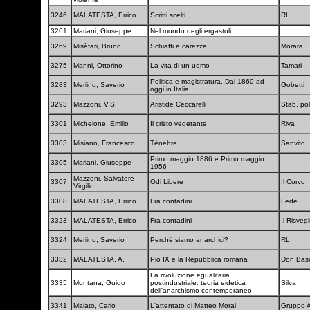
3246
MALATESTA, Errico
Scritti scelti
RL
3261
Mariani, Giuseppe
Nel mondo degli ergastoli
3269
Misèfari, Bruno
Schiaffi e carezze
Morara
3275
Manni, Ottorino
La vita di un uomo
Tamari
Politica e magistratura. Dal 1860 ad
3283
Merlino, Saverio
Gobetti
oggi in Italia
3293
Mazzoni, V.S.
Aristide Ceccarelli
Stab. pol
3301
Michelone, Emilio
Il cristo vegetante
Riva
3303
Misiano, Francesco
Tènebre
Sanvito
Primo maggio 1886 e Primo maggio
3305
Mariani, Giuseppe
1956
Mazzoni, Salvatore
3307
Odi Libere
Il Corvo
Virgilio
3308
MALATESTA, Errico
Fra contadini
Fede
3323
MALATESTA, Errico
Fra contadini
Il Risveg
3324
Merlino, Saverio
Perché siamo anarchici?
RL
3332
MALATESTA, A.
Pio IX e la Repubblica romana
Don Basi
La rivoluzione egualitaria
3335
Montana, Guido
postindustriale: teoria eidetica
Silva
dell'anarchismo contemporaneo
3341
Malato, Carlo
L'attentato di Matteo Moral
Gruppo 