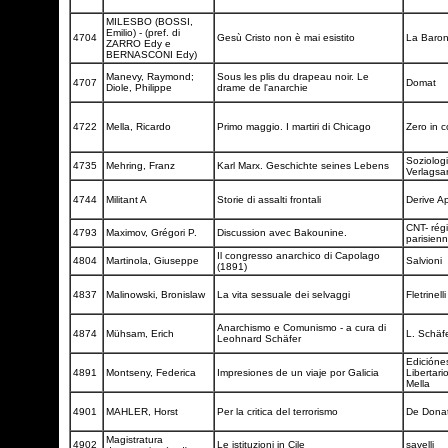
MILESBO (BOSSI,
Emilio) - (pref. di
4704
Gesù Cristo non è mai esistito
La Baro
ZARRO Edy e
BERNASCONI Edy)
Manevy, Raymond;
Sous les plis du drapeau noir. Le
4707
Domat
Diole, Philippe
drame de l'anarchie
4722
Mella, Ricardo
Primo maggio. I martiri di Chicago
Zero in 
Soziolog
4735
Mehring, Franz
Karl Marx. Geschichte seines Lebens
Verlagsa
4744
Militant A
Storie di assalti frontali
Derive A
CNT- rég
4793
Maximov, Grégori P.
Discussion avec Bakounine.
parisien
Il congresso anarchico di Capolago
4804
Martinola, Giuseppe
Salvioni
(1891)
4837
Malinowski, Bronislaw
La vita sessuale dei selvaggi
Fletrinell
Anarchismo e Comunismo - a cura di
4874
Mühsam, Erich
L. Schäf
Leohnard Schäfer
Edicióne
4891
Montseny, Federica
Impresiones de un viaje por Galicia
Libertari
Mella
4901
MAHLER, Horst
Per la critica del terrorismo
De Dona
Magistratura
4902
Le istituzioni in Cile
savelli