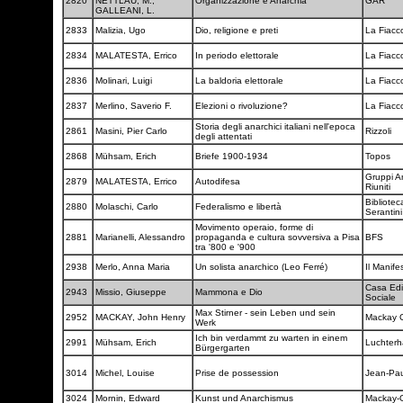
2820
NETTLAU, M.;
Organizzazione e Anarchia
GAR
GALLEANI, L.
2833
Malizia, Ugo
Dio, religione e preti
La Fiacc
2834
MALATESTA, Errico
In periodo elettorale
La Fiacc
2836
Molinari, Luigi
La baldoria elettorale
La Fiacc
2837
Merlino, Saverio F.
Elezioni o rivoluzione?
La Fiacc
Storia degli anarchici italiani nell'epoca
2861
Masini, Pier Carlo
Rizzoli
degli attentati
2868
Mühsam, Erich
Briefe 1900-1934
Topos
Gruppi An
2879
MALATESTA, Errico
Autodifesa
Riuniti
Bibliotec
2880
Molaschi, Carlo
Federalismo e libertà
Serantin
Movimento operaio, forme di
2881
Marianelli, Alessandro
propaganda e cultura sovversiva a Pisa
BFS
tra '800 e '900
2938
Merlo, Anna Maria
Un solista anarchico (Leo Ferré)
Il Manife
Casa Edit
2943
Missio, Giuseppe
Mammona e Dio
Sociale
Max Stirner - sein Leben und sein
2952
MACKAY, John Henry
Mackay G
Werk
Ich bin verdammt zu warten in einem
2991
Mühsam, Erich
Luchter
Bürgergarten
3014
Michel, Louise
Prise de possession
Jean-Pa
3024
Mornin, Edward
Kunst und Anarchismus
Mackay-G