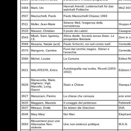
Hannah Arendt: Leidenschaft für das
3484
Marti, Urs
WoZ 40/
wahrhaft Politische
3507
Mazzuchelli, Paolo
Paolo Mazzuchelli Chiasso 1993
Simone Weil, l'esigenza della
3511
Muller, Jean-Marie
Gruppo 
nonviolenza
3533
Marazzi, Christian
Il posto dei calzini
Casagra
Mbah, Sam; Igarivey,
Africa ribelle. Società senza Stato. Le
3543
Zero in 
I.E.
prospettive libertarie
3569
Musarra, Natale (acd)
Paolo Schicchi, noi soli contro tutti!
Centroli
Fuori dal cerchio magico. Stirner e
3570
Mangone, Carmine
Centroli
l'anarchia
3580
Michel, Louise
La Comune
Editori Ri
Autobiografia mai scritta. Ricordi (1853-
3621
MALATESTA, Errico
Edizioni
1932)
Manacorda, Mario
Alighiero; Vigli,
3626
Stato e Chiese
Stampa A
Marcello; Long,
Gianni
3627
Marazzani, Pierino
La chiesa che censura
erre em
3635
Maggiani, Maurizio
Il coraggio del pettirosso
Feltrinell
3637
Mireaux, Emile
So lebten die Griechen
DVA
3646
Mary Mary
Nor Man
Elephan
Mouvement pour une
3693
Alternative Non-
Une non-violence politique
M.A.N.
violente