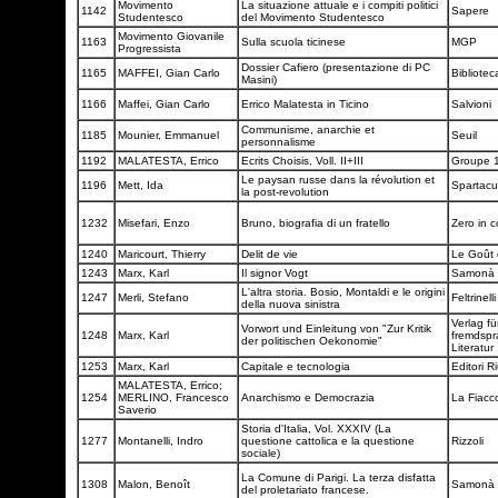
Movimento
La situazione attuale e i compiti politici
1142
Sapere
Studentesco
del Movimento Studentesco
Movimento Giovanile
1163
Sulla scuola ticinese
MGP
Progressista
Dossier Cafiero (presentazione di PC
1165
MAFFEI, Gian Carlo
Bibliote
Masini)
1166
Maffei, Gian Carlo
Errico Malatesta in Ticino
Salvioni
Communisme, anarchie et
1185
Mounier, Emmanuel
Seuil
personnalisme
1192
MALATESTA, Errico
Ecrits Choisis, Voll. II+III
Groupe 1
Le paysan russe dans la révolution et
1196
Mett, Ida
Spartac
la post-revolution
1232
Misefari, Enzo
Bruno, biografia di un fratello
Zero in 
1240
Maricourt, Thierry
Delit de vie
Le Goût 
1243
Marx, Karl
Il signor Vogt
Samonà e
L'altra storia. Bosio, Montaldi e le origini
1247
Merli, Stefano
Feltrinell
della nuova sinistra
Verlag fü
Vorwort und Einleitung von "Zur Kritik
1248
Marx, Karl
fremdspr
der politischen Oekonomie"
Literatur
1253
Marx, Karl
Capitale e tecnologia
Editori Ri
MALATESTA, Errico;
1254
MERLINO, Francesco
Anarchismo e Democrazia
La Fiacc
Saverio
Storia d'Italia, Vol. XXXIV (La
1277
Montanelli, Indro
questione cattolica e la questione
Rizzoli
sociale)
La Comune di Parigi. La terza disfatta
1308
Malon, Benoît
Samonà e
del proletariato francese.