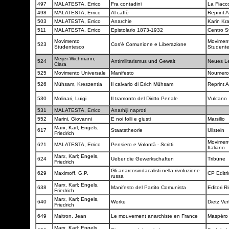
497
MALATESTA, Errico
Fra contadini
La Fiacc
498
MALATESTA, Errico
Al caffè
Reprint 
503
MALATESTA, Errico
Anarchie
Karin Kr
511
MALATESTA, Errico
Epistolario 1873-1932
Centro St
Movimento
Movimen
523
Cos'è Comunione e Liberazione
Studentesco
Student
Meijer-Wichmann,
524
Antimilitarismus und Gewalt
Neues L
Clara
525
Movimento Universale
Manifesto
Noumer
526
Mühsam, Kreszentia
Il calvario di Erich Mühsam
Reprint 
530
Molinari, Luigi
Il tramonto del Diritto Penale
Vulcano
531
MALATESTA, Errico
Anarhiji naproti
552
Marini, Giovanni
E noi folli e giusti
Marsilio
Marx, Karl; Engels,
617
Staatstheorie
Ullstein
Friedrich
Moviment
621
MALATESTA, Errico
Pensiero e Volontà - Scritti
Italiano
Marx, Karl; Engels,
624
Ueber die Gewerkschaften
Tribüne
Friedrich
Gli anarcosindacalisti nella rivoluzione
629
Maximoff, G.P.
CP Editr
russa
Marx, Karl; Engels,
638
Manifesto del Partito Comunista
Editori Ri
Friedrich
Marx, Karl; Engels,
640
Werke
Dietz Ve
Friedrich
649
Maitron, Jean
Le mouvement anarchiste en France
Maspér
Marx, Karl; Engels,