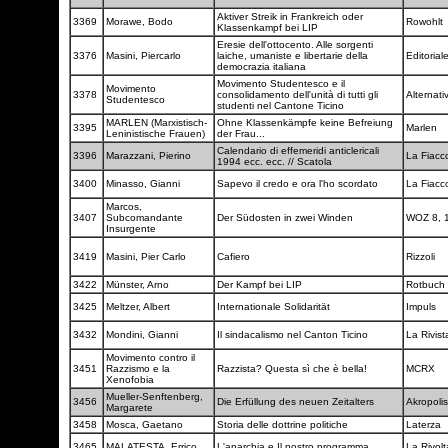
Aktiver Streik in Frankreich oder
3369
Morawe, Bodo
Rowohlt
Klassenkampf bei LIP
Eresie dell'ottocento. Alle sorgenti
3376
Masini, Piercarlo
laiche, umaniste e libertarie della
Editoria
democrazia italiana
Movimento Studentesco e il
Movimento
3378
consolidamento dell'unità di tutti gli
Alternat
Studentesco
studenti nel Cantone Ticino
MARLEN (Marxistisch-
Ohne Klassenkämpfe keine Befreiung
3395
Marlen
Leninistische Frauen)
der Frau...
Calendario di effemeridi anticlericali
3396
Marazzani, Pierino
La Fiacc
1994 ecc. ecc. // Scatola
3400
Minasso, Gianni
Sapevo il credo e ora l'ho scordato
La Fiacc
Marcos,
3407
Subcomandante
Der Südosten in zwei Winden
WOZ 8, 
Insurgente
3419
Masini, Pier Carlo
Cafiero
Rizzoli
3422
Münster, Arno
Der Kampf bei LIP
Rotbuch
3425
Meltzer, Albert
Internationale Solidarität
Impuls
3432
Mondini, Gianni
Il sindacalismo nel Canton Ticino
La Rivis
Movimento contro il
3451
Razzismo e la
Razzista? Questa sì che è bella!
MCRX
Xenofobia
Mueller-Senftenberg,
3456
Die Erfüllung des neuen Zeitalters
Akropoli
Margarete
3458
Mosca, Gaetano
Storia delle dottrine politiche
Laterza
3465
MALATESTA, Errico
L'anarchia e Il nostro programma
La Rivol