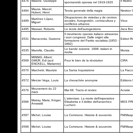
4476
Maione, Giuseppe
Il Mulino
spontaneità operaia nel 1919-1920
Mauss, Marcel;
4484
Teoria generale della magia
Newton 
Hubert, Henri
Okupaciones de viviedas y de centros
Martínez López,
4489
sociales. Autogestión, contracultura y
Virus
Miguel
conflictos urbanos
4495
Massari, Roberto
Le teorie dell'autogestione
Jaca Bo
Il movimento operaio italiano attraverso
i suoi congressi. Dalle origini alla
4531
Manacorda, Gastone
Editori Ri
formazione del Partito socialista (1853 -
1892)
Le bande svizzere. 1898: italiani in
4535
Manella, Claudio
Mursia
rivolta
MINNIG, Albert;
4569
GMÜR, Edi (acd
Pour le bien de la révolution
CIRA
ENCKELL, Marianne)
4570
Marchetti, Maurizio
La Santa Inquisizione
La Fiacc
4572
Mercier Vega, Louis
La chevachée anonyme
Editions 
Mouvement du 22
4576
Mai 68. Tracts et textes
Acratie
mars
L'attentato. La morte dell'imperatrice
Matray, Maria; Krüger,
4586
Elisabetta e il delitto dell'anarchico
MGS P
Answald
Lucheni
4597
Michel, Louise
La Commune. Histoire & souvenirs
FM/Masp
4598
Michel, Louise
La Commune. Histoire & souvenirs
FM/Masp