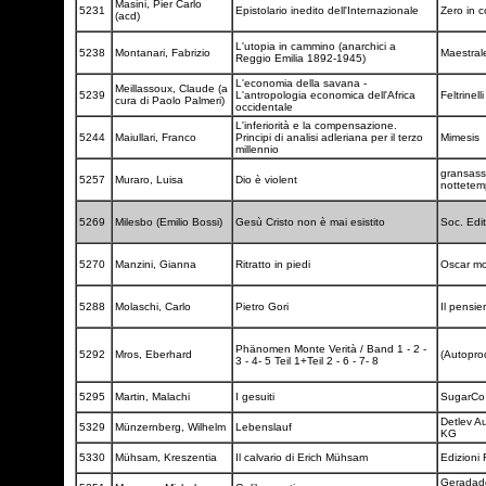
Masini, Pier Carlo
5231
Epistolario inedito dell'Internazionale
Zero in 
(acd)
L'utopia in cammino (anarchici a
5238
Montanari, Fabrizio
Maestra
Reggio Emilia 1892-1945)
L'economia della savana -
Meillassoux, Claude (a
5239
L'antropologia economica dell'Africa
Feltrinell
cura di Paolo Palmeri)
occidentale
L'inferiorità e la compensazione.
5244
Maiullari, Franco
Principi di analisi adleriana per il terzo
Mimesis
millennio
gransas
5257
Muraro, Luisa
Dio è violent
nottete
5269
Milesbo (Emilio Bossi)
Gesù Cristo non è mai esistito
Soc. Edi
5270
Manzini, Gianna
Ritratto in piedi
Oscar m
5288
Molaschi, Carlo
Pietro Gori
Il pensie
Phänomen Monte Verità / Band 1 - 2 -
5292
Mros, Eberhard
(Autopro
3 - 4- 5 Teil 1+Teil 2 - 6 - 7- 8
5295
Martin, Malachi
I gesuiti
SugarC
Detlev A
5329
Münzernberg, Wilhelm
Lebenslauf
KG
5330
Mühsam, Kreszentia
Il calvario di Erich Mühsam
Edizioni 
Geradad