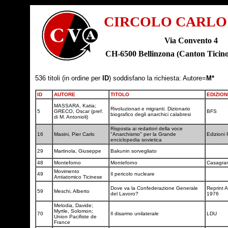
CIRCOLO CARLO
Via Convento 4
CH-6500 Bellinzona (Canton Tic
536 titoli (in ordine per
ID
) soddisfano la richiesta: Autore=
M*
ID
AUTORE
TITOLO
EDIZION
MASSARA, Katia;
Rivoluzionari e migranti. Dizionario
5
GRECO, Oscar (pref.
BFS
biografico degli anarchici calabresi
di M. Antonioli)
Risposta ai redattori della voce
16
Masini, Pier Carlo
"Anarchismo" per la Grande
Edizioni
enciclopedia sovietica
29
Martinola, Giuseppe
Bakunin sorvegliato
48
Monteforno
Monteforno
Casagra
Movimento
49
Il pericolo nucleare
Antiatomico Ticinese
Dove va la Confederazione Generale
Reprint A
59
Meschi, Alberto
del Lavoro?
1976
Melodia, Davide;
Myrtle, Solomon;
70
Il disarmo unilaterale
LDU
Union Pacifiste de
France