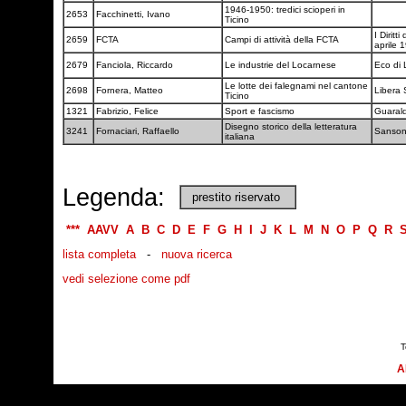
1946-1950: tredici scioperi in
2653
Facchinetti, Ivano
Ticino
I Diritt
2659
FCTA
Campi di attività della FCTA
aprile 
2679
Fanciola, Riccardo
Le industrie del Locarnese
Eco di
Le lotte dei falegnami nel cantone
2698
Fornera, Matteo
Libera
Ticino
1321
Fabrizio, Felice
Sport e fascismo
Guaral
Disegno storico della letteratura
3241
Fornaciari, Raffaello
Sanson
italiana
Legenda:
prestito riservato
***
AAVV
A
B
C
D
E
F
G
H
I
J
K
L
M
N
O
P
Q
R
lista completa
-
nuova ricerca
vedi selezione come pdf
T
A