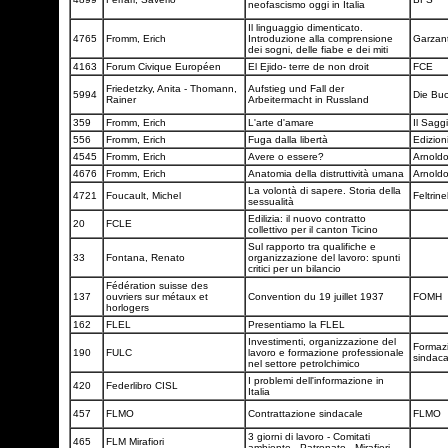
neofascismo oggi in Italia
Il linguaggio dimenticato.
4765
Fromm, Erich
Introduzione alla comprensione
Garzan
dei sogni, delle fiabe e dei miti
4163
Forum Civique Européen
El Ejido- terre de non droit
FCE
Friedetzky, Anita - Thomann,
Aufstieg und Fall der
5994
Die Bu
Rainer
Arbeitermacht in Russland
359
Fromm, Erich
L'arte d'amare
Il Sagg
556
Fromm, Erich
Fuga dalla libertà
Edizion
4545
Fromm, Erich
Avere o essere?
Arnold
4676
Fromm, Erich
Anatomia della distruttività umana
Arnold
La volontà di sapere. Storia della
4721
Foucault, Michel
Feltrinel
sessualità
Edilizia: il nuovo contratto
20
FCLE
collettivo per il canton Ticino
Sul rapporto tra qualifiche e
33
Fontana, Renato
organizzazione del lavoro: spunti
critici per un bilancio
Fédération suisse des
137
ouvriers sur métaux et
Convention du 19 juillet 1937
FOMH
horlogers
162
FLEL
Presentiamo la FLEL
Investimenti, organizzazione del
Formaz
190
FULC
lavoro e formazione professionale
sindac
nel settore petrolchimico
I problemi dell'informazione in
420
Federlibro CISL
Italia
457
FLMO
Contrattazione sindacale
FLMO
3 giorni di lavoro - Comitati
465
FLM Mirafiori
ambiente - Patronato - Mirafiori