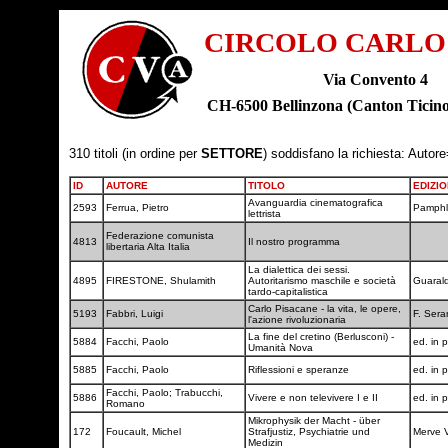
CIRCOLO CARLO
Via Convento 4
CH-6500 Bellinzona (Canton Tic
310 titoli (in ordine per
SETTORE
) soddisfano la richiesta: Autore
ID
AUTORE
TITOLO
EDIZI
Avanguardia cinematografica
2593
Ferrua, Pietro
Pamphl
lettrista
Federazione comunista
4813
Il nostro programma
libertaria Alta Italia
La dialettica dei sessi.
4895
FIRESTONE, Shulamith
Autoritarismo maschile e società
Guaral
tardo-capitalistica
Carlo Pisacane - la vita, le opere,
5193
Fabbri, Luigi
F. Sera
l'azione rivoluzionaria
La fine del cretino (Berlusconi) -
5884
Facchi, Paolo
ed. in 
Umanità Nova
5885
Facchi, Paolo
Riflessioni e speranze
ed. in 
Facchi, Paolo; Trabucchi,
5886
Vivere e non televivere I e II
ed. in 
Romano
Mikrophysik der Macht - über
172
Foucault, Michel
Strafjustiz, Psychiatrie und
Merve 
Medizin