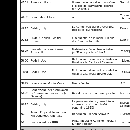
4501
Faenza, Liliano
l'internazionale italiana: vent'anni
Guaral
di storia del movimento operaio
(1872-1892)
Edición
4892
Fernández, Eliseo
A
Liberta
La controrivoluzione preventiva.
4913
Fabbri, Luigi
Zero in
Riflessioni sul fascismo
Fuga, Gabriele; Maltini,
e 'a finestra c'è la morti - Pinelli:
5232
Zero in
Enrico
chi c'era quella notte
Farinelli, La Torre, Cerrito,
Malatesta e l'anarchismo italiano
5676
Partec
Santarelli
(in "Partecipazione" No 1)
Dalla insurrezione dei contadini in
5600
Fedeli, Ugo
Il Liber
Ucraina alla Rivolta di Cronstadt
Dalla insurrezione dei contadini in
1180
Fedeli, Ugo
La Rivo
Ucraina alla rivolta di Cronstadt
3819
Fondazione Monte Verità
Monte Verità
DIC
Fondazione per promuovere
5822
un'educazione moderna (di
Un'educazione moderna, perché
Teatro 
Ginevra)
La prima estate di guerra Diario di
Bibliot
6013
Fabbri, Luigi
un anarchico(1 maggio-20
Seranti
settembre 1915)
Forum für praxisbezogene
53
Handbuch Frieden Schweiz
Z-Verl
Friedensforschung (acd)
Militär-Industrie-Komplex - Gefahr
55
Friedensrat der DDR
Friede
für den Frieden