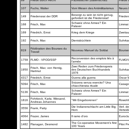
89
Friede durch Recht
Pazifistischer Zitatenschatz
Friede 
107
Fuchs, Walter
Vom Wesen des Antimilitarismus
Neues
Besorgt zu sein ist nicht genug,
149
Friedensrat der DDR
Friede
gefordert ist die Friedenstat!
Schweiz ohne Armee? Ein
168
Frisch, Max
Limmat
Palaver
169
Friedrich, Ernst
Krieg dem Kriege
Zweita
192
Frisch, Max
Dientsbüchlein
Suhrk
Fédération des Bourses du
819
Nouveau Manuel du Soldat
Bourses
Travail
Reconversion des emplois liés à
1759
FLMO - VPOD/SSP
FLMO/
l'armée
Zwei Reden zum Friedenspreis
Frisch, Max; von Hentig,
1950
des Deutschen Buchhandels
Suhrk
Hartmut
1976
4317
Friedrich, Ernst
Guerra alla guerra
Oscar 
Svizzera senza esercito? Una
5094
Frisch, Max
Casag
chiacchierata rituale
Schweiz ohne Armee? Ein
5136
Frisch, Max
Limmat
Palaver
Fohrbeck, Karla; Wiesand,
1816
"Wir Eingeborenen"
Rowohl
Andreas Johannes
Die Indianerschlacht am Little Big
Verl. de
3556
Frank, Patty
Horn
Vertei
4064
Frazer, James
Il ramo d'oro
Eurocl
The Co-operative Movement's first
1482
Flanagan, Desmond
Pilot P
100 Years