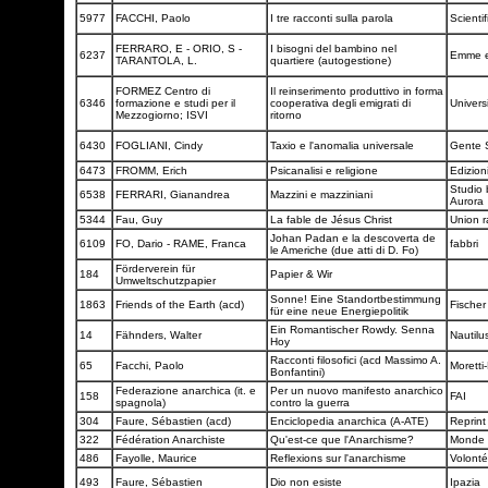
5977
FACCHI, Paolo
I tre racconti sulla parola
Scientif
FERRARO, E - ORIO, S -
I bisogni del bambino nel
6237
Emme e
TARANTOLA, L.
quartiere (autogestione)
FORMEZ Centro di
Il reinserimento produttivo in forma
6346
formazione e studi per il
cooperativa degli emigrati di
Univers
Mezzogiorno; ISVI
ritorno
6430
FOGLIANI, Cindy
Taxio e l'anomalia universale
Gente
6473
FROMM, Erich
Psicanalisi e religione
Edizion
Studio b
6538
FERRARI, Gianandrea
Mazzini e mazziniani
Aurora
5344
Fau, Guy
La fable de Jésus Christ
Union r
Johan Padan e la descoverta de
6109
FO, Dario - RAME, Franca
fabbri
le Americhe (due atti di D. Fo)
Förderverein für
184
Papier & Wir
Umweltschutzpapier
Sonne! Eine Standortbestimmung
1863
Friends of the Earth (acd)
Fische
für eine neue Energiepolitik
Ein Romantischer Rowdy. Senna
14
Fähnders, Walter
Nautilu
Hoy
Racconti filosofici (acd Massimo A.
65
Facchi, Paolo
Morett
Bonfantini)
Federazione anarchica (it. e
Per un nuovo manifesto anarchico
158
FAI
spagnola)
contro la guerra
304
Faure, Sébastien (acd)
Enciclopedia anarchica (A-ATE)
Reprint
322
Fédération Anarchiste
Qu'est-ce que l'Anarchisme?
Monde L
486
Fayolle, Maurice
Reflexions sur l'anarchisme
Volonté
493
Faure, Sébastien
Dio non esiste
Ipazia