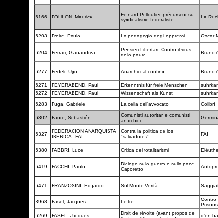
Fernard Pelloutier, précurseur su
6166
FOULON, Maurice
La Ruc
syndicalisme fédéraliste
6203
Freire, Paulo
La pedagogia degli oppressi
Oscar 
Pensieri Libertari. Contro il virus
6204
Ferrari, Gianandrea
Bruno A
della paura
6277
Fedeli, Ugo
Anarchici al confino
Bruno A
6271
FEYERABEND, Paul
Erkenntnis für freie Menschen
suhrk
6272
FEYERABEND, Paul
Wissenschaft als Kunst
suhrk
6283
Fuga, Gabriele
La cella dell'avvocato
Colibrì
Comunisti autoritari e comunisti
6302
Faure, Sebastién
Germin
anarchici
FEDERACION ANARQUISTA
Contra la politica de los
6327
FAI
IBERICA - FAI
"salvadores"
6380
FABBRI, Luce
Critica dei totalitarismi
Elèuth
Dialogo sulla guerra e sulla pace
6419
FACCHI, Paolo
Autopr
Caporetto
6471
FRANZOSINI, Edgardo
Sul Monte Verità
Saggia
Contre 
3968
Fasel, Jacques
Lettre
Prison
Droit de révolte (avant propos de
6269
FASEL, Jacques
d'en b