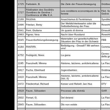
1725
Farbstein, B.
Die Ziele der Frauenbewegung
Grütliv
Fédération des Sociétés
Les conditions economiques de la
Féd. So
1727
Ouvrières de Genève /
femme
Geève
Conférence di Mlle E.A.
2169
FAU/IAA
Anarchismus & Feminismus
Syndik
Der Weiblichkeitswahn oder die
2496
Friedan, Betty
Rowohl
Selbstbefreiung der Frau
2641
Ferri, Giuliana
Un quarto di donna
Einaud
2963
Figner, Vera
Nacht über Russland
Rowohl
Materialien zur gesellschaftlichen
3045
Frauenbefreiungsbewegung
FBB
Situation der Frau in der Schweiz
Belästigung - Gewalt? Wir wehren
4184
FANTIFA
Commu
uns!
Centro 
4752
Fedrigotti, Nives
La gana
della g
1195
Franzinelli, Mimmo
Ateismo, laicismo, anticlericalismo
La Fia
1817
Fuchs, Eberhard
Jugendsekten
Goldm
Ateismo, laicismo, anticlericalismo
2410
Franzinelli, Mimmo
La Fia
(Vol. II)
2472
Friedenthal, Richard
Ketzer und Rebell: Jan Hus
DTV
2818
Faure, Sébastien
Processo alla divinità
GAR
2832
Ferrari, G.
Del deismo
La Fia
2845
Faure, Sébastien
Dio non esiste
La Fia