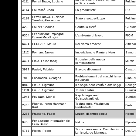
4111
Ferrari Bravo, Luciano
Feltrinel
multinazionale
4114
Fourastié, Jean
La productivité
PUF
Ferrari Bravo, Luciano;
4118
Stato e sottosviluppo
Feltrinel
Serafini, Alessandro
4238
Fourier, Charles
Contro la civiltà
Guarald
Federazione Impiegati
6354
L'ambiente di lavoro
FIOM
Operai Metallurgici
6424
FERRARI, Mauro
Noi siamo erbacce
Altrec
1112
Forman, James
Imperialismo e Pantere Nere
Samonà
Il dossier della nuova
4431
Froio, Felice (acd)
Mursia
contestazione
3977
Fazioli, Fabrizio
Il lavoro di domani
Casag
Problemi umani del macchinismo
781
Friedmann, Georges
Einaud
industriale
884
Freud, Sigmund
Il disagio della civiltà e altri saggi
Boringh
1118
Freud, Sigmund
Totem e tabù
Eurocl
Psychologie und
1945
Foucault, Michel
Suhrk
Geisteskrankheit
Fischer, Irene; Hartmann,
Technologie, Wachstum,
2440
Dietz
Karl
Produktivität
3285
Frassetto, Fabio
Lezioni di antropologia
Hoepli
Fondazione Internazionale
945
Nakba
Ripost
Lelio Basso
Tipos manresanos. Contribucion a
4767
Flores, Pedro
Del Aut
la historia de Manresa.