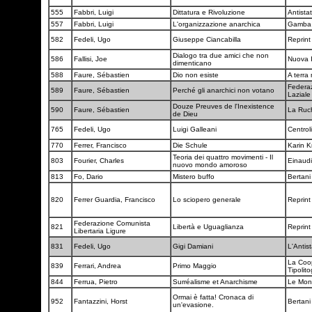
555
Fabbri, Luigi
Dittatura e Rivoluzione
Antista
557
Fabbri, Luigi
L'organizzazione anarchica
Gamb
582
Fedeli, Ugo
Giuseppe Ciancabilla
Reprint
Dialogo tra due amici che non
586
Fallisi, Joe
Nuova 
dimenticano
588
Faure, Sébastien
Dio non esiste
A terra
Federaz
589
Faure, Sébastien
Perché gli anarchici non votano
Lazial
Douze Preuves de l'Inexistence
590
Faure, Sébastien
La Ru
de Dieu
765
Fedeli, Ugo
Luigi Galleani
Centrol
770
Ferrer, Francisco
Die Schule
Karin K
Teoria dei quattro movimenti - Il
803
Fourier, Charles
Einaud
nuovo mondo amoroso
813
Fo, Dario
Mistero buffo
Bertan
820
Ferrer Guardia, Francisco
Lo sciopero generale
Reprint
Federazione Comunista
821
Libertà e Uguaglianza
Reprint
Libertaria Ligure
831
Fedeli, Ugo
Gigi Damiani
L'Antis
La Coop
839
Ferrari, Andrea
Primo Maggio
Tipolit
844
Ferrua, Pietro
Surréalisme et Anarchisme
Le Mond
Ormai è fatta! Cronaca di
952
Fantazzini, Horst
Bertan
un'evasione.