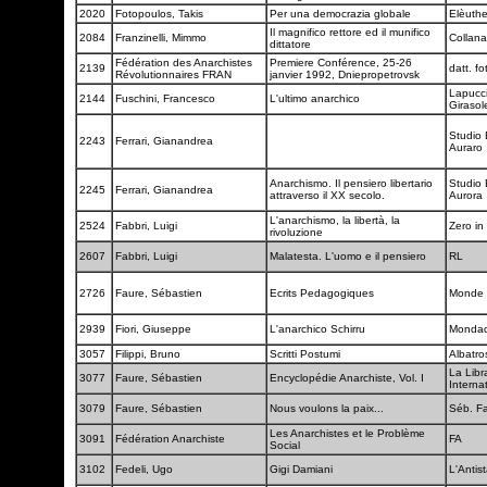
2020
Fotopoulos, Takis
Per una democrazia globale
Elèuth
Il magnifico rettore ed il munifico
2084
Franzinelli, Mimmo
Collan
dittatore
Fédération des Anarchistes
Premiere Conférence, 25-26
2139
datt. f
Révolutionnaires FRAN
janvier 1992, Dniepropetrovsk
Lapucci
2144
Fuschini, Francesco
L'ultimo anarchico
Giraso
Studio 
2243
Ferrari, Gianandrea
Auraro
Anarchismo. Il pensiero libertario
Studio 
2245
Ferrari, Gianandrea
attraverso il XX secolo.
Aurora
L'anarchismo, la libertà, la
2524
Fabbri, Luigi
Zero in
rivoluzione
2607
Fabbri, Luigi
Malatesta. L'uomo e il pensiero
RL
2726
Faure, Sébastien
Ecrits Pedagogiques
Monde L
2939
Fiori, Giuseppe
L'anarchico Schirru
Mondad
3057
Filippi, Bruno
Scritti Postumi
Albatro
La Libra
3077
Faure, Sébastien
Encyclopédie Anarchiste, Vol. I
Interna
3079
Faure, Sébastien
Nous voulons la paix...
Séb. F
Les Anarchistes et le Problème
3091
Fédération Anarchiste
FA
Social
3102
Fedeli, Ugo
Gigi Damiani
L'Antis