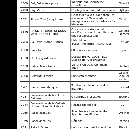
Wohngruppe, Kommune,
3000
Feil, Johannes (acd)
Rowohl
Grossfamilie
4193
Fay, Victor
L'autogestion, une utopie réaliste
Syllep
De la culpa a la autogestión. Un
recorrido del Movimiento de
5051
Flores, Toty (compilador)
Contin
trabajadores desocupados de La
Matanza
Opuscolo di sviluppo del
FRISETTI, Mario; SPESSO,
El Pas
6315
manifesto contro la legalizzazione
Mario; BRUNO, Luca
Barocc
degli spazi occupati
Ulrike Meinhof...
2784
Fo, Dario; Rame, Franca
La Co
Sesso...femminile...comunista
3550
Forcella, Enzo
30 anni di terrorismo
Espres
Dossier EG 91/92/93 - Das
2378
Flüchtlingsinformation
Europa der Ueberwacher
Vie et mort de la Commune -
5470
Fabre, Marc-André
Hachet
1871
Edizion
4306
Ferrarotti, Franco
Fascismo di ritorno
le auto
locali
Touriste la prison t'attend en
1201
Faure, Jean-Jacques
La Gad
Espagne
Federazione delle C.L.I. in
453
Gli emigrati e la scuola
ECAP-
Svizzera
Federazione delle Colonie
2344
Passaporti, prego!
FCLI
Libere Italiane in Svizzera
Anarchie als 'Utopie' ist die
1066
Fasel, Jacques
Wochen
Sprache der Müden
1065
Fasel, Jacques
Défense
Passe-M
992
Fallaci, Oriana
Lettera a un bambino mai nato
Rizzoli