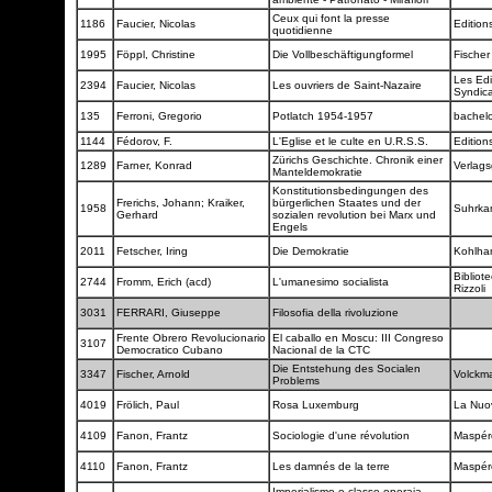
Ceux qui font la presse
1186
Faucier, Nicolas
Edition
quotidienne
1995
Föppl, Christine
Die Vollbeschäftigungformel
Fische
Les Edi
2394
Faucier, Nicolas
Les ouvriers de Saint-Nazaire
Syndica
135
Ferroni, Gregorio
Potlatch 1954-1957
bachel
1144
Fédorov, F.
L'Eglise et le culte en U.R.S.S.
Edition
Zürichs Geschichte. Chronik einer
1289
Farner, Konrad
Verlag
Manteldemokratie
Konstitutionsbedingungen des
Frerichs, Johann; Kraiker,
bürgerlichen Staates und der
1958
Suhrk
Gerhard
sozialen revolution bei Marx und
Engels
2011
Fetscher, Iring
Die Demokratie
Kohlh
Bibliot
2744
Fromm, Erich (acd)
L'umanesimo socialista
Rizzoli
3031
FERRARI, Giuseppe
Filosofia della rivoluzione
Frente Obrero Revolucionario
El caballo en Moscu: III Congreso
3107
Democratico Cubano
Nacional de la CTC
Die Entstehung des Socialen
3347
Fischer, Arnold
Volckm
Problems
4019
Frölich, Paul
Rosa Luxemburg
La Nuov
4109
Fanon, Frantz
Sociologie d'une révolution
Maspé
4110
Fanon, Frantz
Les damnés de la terre
Maspé
Imperialismo e classe operaia