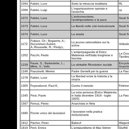
1064
Fabbri, Luce
Sotto la minaccia totalitaria
RL
L'organizzazione operaia e
1068
Fabbri, Luigi
cp
l'anarchia
L'anticomunismo,
1072
Fabbri, Luce
Studi S
l'antiimperialismo e la pace
1073
Fabbri, Luce
La libertà nelle crisi rivoluzionarie
Studi S
1074
Fabbri, Luce
La strada
Studi S
Fulpius, Ch.; Bogaerts, A.;
Le jeunes rationalistes sur la
1172
Ducommun-Aubert,
Volksdr
scène
A.;Rousselle, R.; Pindy,L.
L'antipropaganda di Errico
La Coop
1202
Facchi, Paolo
Malatesta nell'Italia borghese e
Tipolit
fascista
Faure, S.; Barbedette, L.;
Encycl
1229
La véritable Révolution sociale
Méric, V.; Volin
Anarch
1246
Franzinelli, Mimmo
Padre Gemelli per la guerra
La Fia
La libertad entre la historia y la
1278
Fabbri, Luce
utopìa
1305
Feyerabend, Paul K.
Contro il metodo
Feltrinel
La nota persona (Errico Malatesta
1345
Finzi, Paolo
in Italia dicembre 1919 - luglio
La Fia
1920)
1567
Ferrua, Pietro
Anarchists in films
I lavoratori nella pratica
1680
Fronte unico dei lavoratori
rivoluzionaria
1812
Fischer, Peter
Babeuf
Wagen
1819
Ferri, Enrico
L'antigiuridismo di Max Stirner
Giuffrè