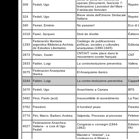
operaio (Documenti, fascicolo 7:
309
Fedeli, Ugo
Reprint
federazione Lavoratori del Mare -
Il sindacato ferrovieri
Breve storia dell'Unione Sindacale
324
Fedeli, Ugo
Reprint
Italiana
340
Ferrari, Erminio
No pasaran!
Eco di
1019
Fasel, Jacques
Droit de révolte
Édition
Federación libertaria
Catálogo de publicaciones
1293
argentina Biblioteca-Archivio
políticas, sociales y culturales
Editori
de Estudios Libertarios
anarquistas (1890-1945)
CNT/AIT: notre place dans le
2873
Frolan, Xavier
CNT
mouvement ouvrier français
2933
Fabbri, Luigi
La controrivoluzione preventiva
Vallera
Federacion Anarquista
3075
El Anarquismo iberico
Iberica
3244
Fabbri, Luigi
La contro-rivoluzione preventiva
Cappell
3470
Fedeli, Ugo
Anarchismo a Carrara
BFS
3492
Finzi, Paolo (acd)
Insuscettibile di ravvedimento
La Fia
3762
Freedom
A hundred years
Freedo
3774
Fini, Marco; Barberi, Andrea
Valpreda. Processo al processo
Feltrinel
Federazione Anarchica
Congressi e convegni (1944-
Edizioni
4027
Italiana - a cura di Ugo
1962)
FAI
Fedeli
Marxisti e "riministi", La
conferenza di Rimini e