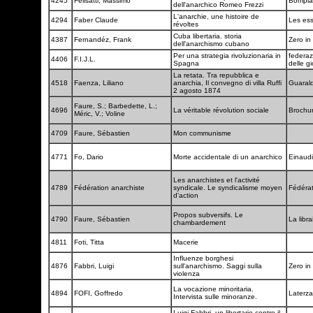
4245
Felisatti, Massimo
Bompia
dell'anarchico Romeo Frezzi
L'anarchie, une histoire de
4294
Faber Claude
Les ess
révoltes
Cuba libertaria. storia
4387
Fernandéz, Frank
Zero in
dell'anarchismo cubano
Per una strategia rivoluzionaria in
federaz
4406
F.I.J.L.
Spagna
delle gi
La retata. Tra repubblica e
4518
Faenza, Liliano
anarchia, Il convegno di villa Ruffi
Guaral
2 agosto 1874
Faure, S.; Barbedette, L.;
4696
La véritable révolution sociale
Brochu
Méric, V.; Voline
4709
Faure, Sébastien
Mon communisme
4771
Fo, Dario
Morte accidentale di un anarchico
Einaud
Les anarchistes et l'activité
4789
Fédération anarchiste
syndicale. Le syndicalisme moyen
Fédérat
d'action
Propos subversifs. Le
4790
Faure, Sébastien
La libra
chambardement
4811
Foti, Titta
Macerie
Influenze borghesi
4876
Fabbri, Luigi
sull'anarchismo. Saggi sulla
Zero in
violenza
La vocazione minoritaria.
4894
FOFI, Goffredo
Laterz
Intervista sulle minoranze.
Luigi Fabbri, un libertario contro il