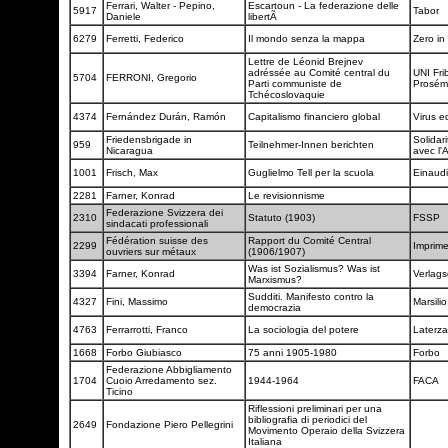
Ferrari, Walter - Pepino,
Escartoun - La federazione delle
5917
Tabor
Daniele
libertÃ
6279
Ferretti, Federico
Il mondo senza la mappa
Zero in
Lettre de Léonid Brejnev
adréssée au Comité central du
UNI Fri
5704
FERRONI, Gregorio
Parti communiste de
Prosém
Tchécoslovaquie
4374
Fernández Durán, Ramón
Capitalismo financiero global
Virus ed
Friedensbrigade in
Solidar
959
Teilnehmer-Innen berichten
Nicaragua
avec l'
1001
Frisch, Max
Guglielmo Tell per la scuola
Einaud
2281
Farner, Konrad
Le revisionnisme
Federazione Svizzera dei
2310
Statuto (1903)
FSSP
sindacati professionali
Fédération suisse des
Rapport du Comité Central
2299
Imprime
ouvriers sur métaux
(1906/1907)
Was ist Sozialismus? Was ist
3394
Farner, Konrad
Verlag
Marxismus?
Sudditi. Manifesto contro la
4327
Fini, Massimo
Marsili
democrazia
4763
Ferrarrotti, Franco
La sociologia del potere
Laterz
1668
Forbo Giubiasco
75 anni 1905-1980
Forbo
Federazione Abbigliamento
1704
Cuoio Arredamento sez.
1944-1964
FACA
Ticino
Riflessioni preliminari per una
bibliografia di periodici del
2649
Fondazione Piero Pellegrini
Movimento Operaio della Svizzera
Italiana