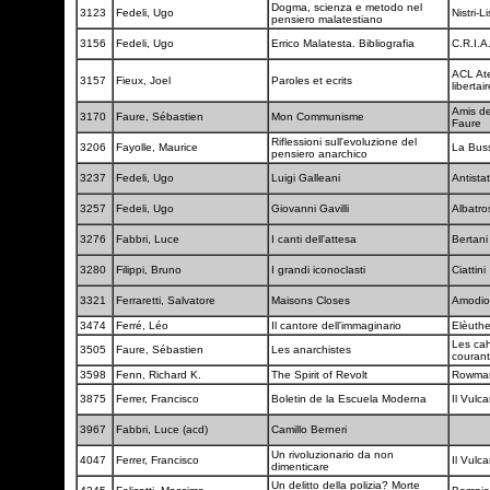
Dogma, scienza e metodo nel
3123
Fedeli, Ugo
Nistri-L
pensiero malatestiano
3156
Fedeli, Ugo
Errico Malatesta. Bibliografia
C.R.I.A
ACL Ate
3157
Fieux, Joel
Paroles et ecrits
libertai
Amis d
3170
Faure, Sébastien
Mon Communisme
Faure
Riflessioni sull'evoluzione del
3206
Fayolle, Maurice
La Bus
pensiero anarchico
3237
Fedeli, Ugo
Luigi Galleani
Antista
3257
Fedeli, Ugo
Giovanni Gavilli
Albatr
3276
Fabbri, Luce
I canti dell'attesa
Bertan
3280
Filippi, Bruno
I grandi iconoclasti
Ciattini
3321
Ferraretti, Salvatore
Maisons Closes
Amodi
3474
Ferré, Léo
Il cantore dell'immaginario
Elèuth
Les cah
3505
Faure, Sébastien
Les anarchistes
couran
3598
Fenn, Richard K.
The Spirit of Revolt
Rowman 
3875
Ferrer, Francisco
Boletin de la Escuela Moderna
Il Vulc
3967
Fabbri, Luce (acd)
Camillo Berneri
Un rivoluzionario da non
4047
Ferrer, Francisco
Il Vulc
dimenticare
Un delitto della polizia? Morte