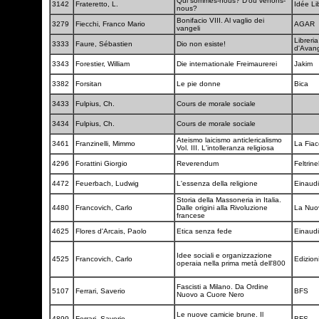
Qui sommes-nous? D'où venons-
3142
Frateretto, L.
Idée Li
nous?
Bonifacio VIII. Al vaglio dei
3279
Fiecchi, Franco Mario
AGAR
vangeli
Libreria
3333
Faure, Sébastien
Dio non esiste!
d'Avan
3343
Forestier, William
Die internationale Freimaurerei
Jakim
3382
Forsitan
Le pie donne
Bica
3433
Fulpius, Ch.
Cours de morale sociale
3434
Fulpius, Ch.
Cours de morale sociale
Ateismo laicismo anticlericalismo
3461
Franzinelli, Mimmo
La Fia
Vol. III. L'intolleranza religiosa
4296
Forattini Giorgio
Reverendum
Feltrinel
4472
Feuerbach, Ludwig
L'essenza della religione
Einaudi
Storia della Massoneria in Italia.
4480
Francovich, Carlo
Dalle origini alla Rivoluzione
La Nuov
francese
4625
Flores d'Arcais, Paolo
Etica senza fede
Einaud
Idee sociali e organizzazione
4525
Francovich, Carlo
Edizion
operaia nella prima metà dell'800
Fascisti a Milano. Da Ordine
5107
Ferrari, Saverio
BFS
Nuovo a Cuore Nero
Le nuove camicie brune. Il
4899
Ferrari, Saverio
BFS