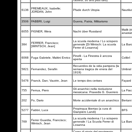
l'auteur, 30 ans plus tard)
FREMEAUX, Isabelle;
6136
Pfade durch Utopia
Nautilu
JORDAN, John
3506
FABBRI, Luigi
Guerra, Patria, Militarismo
Malik (
6055
FIGNER, Wera
Nacht über Russland
anastat
La scuola moderna / Lo sciopero
FERRER, Francisco;
384
generale [Di Wintsch: La scuola
La Bar
[WINTSCH, Jean]
Ferrer di Losanna]
Pinelli - La Finestra è ancora
6068
Fuga Gabriele, Maltini Enrico
Colibrì
aperta
Recuerdos de la vida pampera (la
5821
Fernandez, Serafin
semana tragica de enera del
Umbral
1919)
5476
Franck, Dan; Vautrin, Jean
Le temps des cerises
Fayard
Gli anarchici nella rivoluzione
755
Ferrua, Piero
La Fia
messicana: Praxedis G. Guerrero
202
Fo, Dario
Morte accidentale di un anarchico
Bertan
Propinqua libertas (a cura di
5277
Fabbri, Luce
BFS
Gianpiero Landi)
La scuola moderna / Lo sciopero
Ferrer Guardia, Francisco;
769
generale / La Scuola Ferrer di
La Bar
Wintsch, Jean
Losanna
Corso di storia del movimento