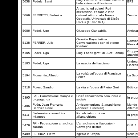
5058
Fedele, Santi
BFS
bolscevismo e il fascismo
Anarchici ed editori. Reti
scientifiche, editoria e lotte
5069
FERRETTI, Federico
culturali attorno alla Nuova
Zero in
Geografia Universale di Élisée
Reclus (1876-1894)
5086
Fedeli, Ugo
Giuseppe Ciancabilla
Antista
Osvaldo Bayer íntimo.
Edictio
5138
FERRER, Julio
Conversaciones con el eterno
Plaza 
libertario
Gruppo 
5165
Fedeli, Ugo
Luigi Fabbri (pref. di Luce Fabbri)
anarch
Underg
5183
Fedeli, Ugo
La nascita del fascismo
Fiacco
La verità sull'opera di Francisco
5194
Fromentin, Alfredo
La Scu
Ferrer
5318
Foresi, Sandro
La vita e l'opera di Pietro Gori
Editric
FAI - Commissione stampa e
Cos'è l'anarchismo comunista e
5395
In prop
propaganda
sociale
Fuëg, Jean-François;
Anticommunisme & anarchisme
Monde l
5406
Berthier, René
(Annexe: Ernestan)
Alternat
Federazione anarchica
Piccola introduzione
5411
In prop
milanese
all'anarchismo
FAI - Federazione anarchica
L'anarchismo e i lavoratori -
5479
G.M. 1
italiana
Convegno di studi
5489
FERRUA, Pietro
Ifgenia in Utopia
sicilia 