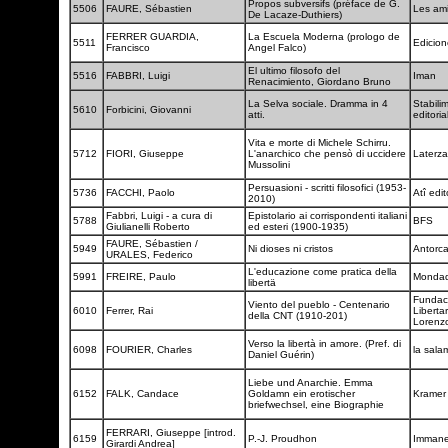
Propos subversifs (préface de G.
5506
FAURE, Sébastien
Les am
De Lacaze-Duthiers)
FERRER GUARDIA,
La Escuela Moderna (prologo de
5511
Edicion
Francisco
Angel Falco)
El ultimo filosofo del
5516
FABBRI, Luigi
Iman
Renacimiento, Giordano Bruno
La Selva sociale. Dramma in 4
Stabili
5610
Forbicini, Giovanni
atti.
editor
Vita e morte di Michele Schirru.
5712
FIORI, Giuseppe
L'anarchico che pensò di uccidere
Laterz
Mussolini
Persuasioni - scritti filosofici (1953-
5736
FACCHI, Paolo
Atî edi
2010)
Fabbri, Luigi - a cura di
Epistolario ai corrispondenti italiani
5788
BFS
Giulianelli Roberto
ed esteri (1900-1935)
FAURE, Sébastien /
5949
Ni dioses ni cristos
Antorc
URALES, Federico
L'educazione come pratica della
5991
FREIRE, Paulo
Mondad
libertä
Fundac
Viento del pueblo - Centenario
6010
Ferrer, Rai
Liberta
della CNT (1910-201)
Lorenz
Verso la libertà in amore. (Pref. di
6098
FOURIER, Charles
la sal
Daniel Guérin)
Liebe und Anarchie. Emma
6152
FALK, Candace
Goldamn ein erotischer
Kramer
briefwechsel, eine Biographie
FERRARI, Giuseppe [introd.
6159
P.-J. Proudhon
Imman
Girardi Andrea]