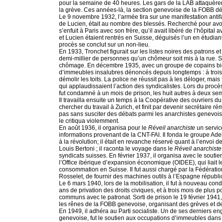
pour la semaine de 40 heures. Les gars de la LAB attaquèrent
la grève. Ces années-là, la section genevoise de la FOBB 
Le 9 novembre 1932, l’armée tira sur une manifestation antifas
de Lucien, était au nombre des blessés. Recherché pour avoi
s’enfuit à Paris avec son frère, qu’il avait libéré de l’hôpita
et Lucien étaient rentrés en Suisse, déguisés l’un en étudiant,
procès se conclut sur un non-lieu.
En 1933, Tronchet figurait sur les listes noires des patrons 
demi-millier de personnes qu’un chômeur soit mis à la rue. Ses
chômage. En décembre 1935, avec un groupe de copains bien
d’immeubles insalubres dénoncés depuis longtemps : à trois
démolir les toits. La police ne réussit pas à les déloger, mais
qui applaudissaient l’action des syndicalistes. Lors du procès
fut condamné à un mois de prison, les huit autres à deux se
Il travailla ensuite un temps à la Coopérative des ouvriers d
chercher du travail à Zurich, et finit par devenir secrétaire 
pas sans susciter des débats parmi les anarchistes genevois 
le critiqua violemment.
En août 1936, il organisa pour le
Réveil anarchiste
un service
informations provenant de la CNT-FAI. Il fonda le groupe Ade
à la révolution; il était en revanche réservé quant à l’envoi 
Louis Bertoni ; il raconta le voyage dans le
Réveil anarchist
syndicats suisses. En février 1937, il organisa avec le souti
l’Office ibérique d’expansion économique (OIDEE), qui liait l
consommation en Suisse. Il fut aussi chargé par la Fédération
Rosselet, de fournir des machines outils à l’Espagne républi
Le 6 mars 1940, lors de la mobilisation, il fut à nouveau co
ans de privation des droits civiques, et à trois mois de plus po
communs avec le patronat. Sorti de prison le 19 février 1941
les rênes de la FOBB genevoise, organisant des grèves et des
En 1949, il adhéra au Parti socialiste. Un de ses derniers 
genevoise, fut le soutien aux occupations d’immeubles dans l