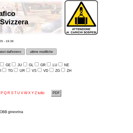
afico
 Svizzera
6 - 19:36
tori dall'estero
ultime modifiche
GE
JU
GL
GR
LU
NE
I
TG
UR
VS
VD
ZG
ZH
P
Q
R
S
T
U
V
W
X
Y
Z
tutto
PDF
FOBB ginevrina