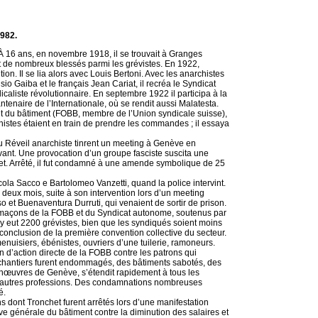
1982.
À 16 ans, en novembre 1918, il se trouvait à Granges
et de nombreux blessés parmi les grévistes. En 1922,
on. Il se lia alors avec Louis Bertoni. Avec les anarchistes
sio Gaiba et le français Jean Cariat, il recréa le Syndicat
iste révolutionnaire. En septembre 1922 il participa à la
ntenaire de l’Internationale, où se rendit aussi Malatesta.
 et du bâtiment (FOBB, membre de l’Union syndicale suisse),
stes étaient en train de prendre les commandes ; il essaya
e du Réveil anarchiste tinrent un meeting à Genève en
ant. Une provocation d’un groupe fasciste suscita une
let. Arrêté, il fut condamné à une amende symbolique de 25
icola Sacco e Bartolomeo Vanzetti, quand la police intervint.
né deux mois, suite à son intervention lors d’un meeting
o et Buenaventura Durruti, qui venaient de sortir de prison.
s maçons de la FOBB et du Syndicat autonome, soutenus par
Il y eut 2200 grévistes, bien que les syndiqués soient moins
a conclusion de la première convention collective du secteur.
menuisiers, ébénistes, ouvriers d’une tuilerie, ramoneurs.
n d’action directe de la FOBB contre les patrons qui
 chantiers furent endommagés, des bâtiments sabotés, des
manœuvres de Genève, s’étendit rapidement à tous les
 d’autres professions. Des condamnations nombreuses
é.
s dont Tronchet furent arrêtés lors d’une manifestation
e générale du bâtiment contre la diminution des salaires et