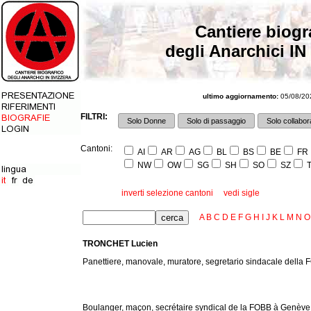
Cantiere biogr
degli Anarchici IN
ultimo aggiornamento:
05/08/202
FILTRI:
Solo Donne
Solo di passaggio
Solo collabora
Cantoni:
AI
AR
AG
BL
BS
BE
FR
NW
OW
SG
SH
SO
SZ
T
inverti selezione cantoni
vedi sigle
A
B
C
D
E
F
G
H
I
J
K
L
M
N
O
TRONCHET Lucien
Panettiere, manovale, muratore, segretario sindacale della 
Boulanger, maçon, secrétaire syndical de la FOBB à Genève