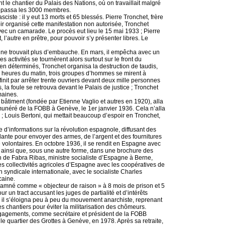
 le chantier du Palais des Nations, où on travaillait malgré
dépassa les 3000 membres.
ciste : il y eut 13 morts et 65 blessés. Pierre Tronchet, frère
r organisé cette manifestation non autorisée, Tronchet
l avec un camarade. Le procès eut lieu le 15 mai 1933 ; Pierre
 l’autre en prêtre, pour pouvoir s’y présenter libres. Le
et ne trouvait plus d’embauche. En mars, il empêcha avec un
 activités se tournèrent alors surtout sur le front du
 déterminés, Tronchet organisa la destruction de taudis,
 heures du matin, trois groupes d’hommes se mirent à
 finit par arrêter trente ouvriers devant deux mille personnes
, la foule se retrouva devant le Palais de justice ; Tronchet
maines.
u bâtiment (fondée par Etienne Vaglio et autres en 1920), alla
rémunéré de la FOBB à Genève, le 1er janvier 1936. Cela n’alla
; Louis Bertoni, qui mettait beaucoup d’espoir en Tronchet,
 d’informations sur la révolution espagnole, diffusant des
lante pour envoyer des armes, de l’argent et des fournitures
de volontaires. En octobre 1936, il se rendit en Espagne avec
e
ainsi que, sous une autre forme, dans une brochure des
en de Fabra Ribas, ministre socialiste d’Espagne à Berne,
es collectivités agricoles d’Espagne avec les coopératives de
 syndicale internationale, avec le socialiste Charles
caine.
ndamné comme « objecteur de raison » à 8 mois de prison et 5
ur un tract accusant les juges de partialité et d’intérêts
, il s’éloigna peu à peu du mouvement anarchiste, reprenant
 chantiers pour éviter la militarisation des chômeurs.
engagements, comme secrétaire et président de la FOBB
e quartier des Grottes à Genève, en 1978. Après sa retraite,