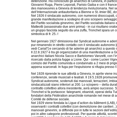
detenzione. Ha conosciuto gli anarchici di Ginevra, in particol
Giovanni Ruga, Pierre Leporati, Parisio Gaiba e con il franc
des manoeuvres a Ginevra di tendenza rivoluzionaria. Nel s
dell’Internazionale antiautoritaria a Bienne e St.-Imier BE, 
Nel 1926 il sindacato autonomo, con numerosi disoccupati, o
grande manifestazione a sostegno di uno sciopero selvaggio 
del Partito socialista ginevrino, del Partito socialista itali
Matteotti (assassinato due anni prima) - in cui risultano orato
un gruppo fascista seguito da una zuffa, Tronchet spara un co
simbolica di fr. 25.-!
Nel gennaio 1927 dimissiona dal Syndicat autonome e aderis
pur rimanendo in stretto contatto con il sindacato autonomo [q
vedi Cariat*] e cercando di far aderire gli anarchici a questo
Il 22.8.1927 è tra gli organizzatori di una manifestazione a G
anarchici italiani Nicola Sacco e Bartolomeo Vanzetti, con l’in
ricercato dalla polizia fugge a Lione. Qui - come Lucien Vigno
comizio del Partito comunista e condannato a 2 mesi di prigi
appena scarcerati. In fuga per l'espulsione si rifugia presso l
Nel 1928 riprende le sue attività a Ginevra, in aprile viene 
conferenze, serate musiciali e teatrali. Il 19.5.1928 promuo
Syndicat autonome, sostenuti dai manovali, terrazzieri, imbia
sindacalizzati siano inferiori ai 200. Lo sciopero – della dur
contratto collettivo allora inesistente, avrà ampio successo. S
Tronchet si fa portavoce: falegnami, ebanisti, operai della Tui
fondatori della Fédération anarchiste romande nel mese di agos
Comité de défense sociale.
Nel 1929 viene fondata la Ligue d’action du bâtiment (LAB), 
osservanti i contratti collettivi (con demolizione dei cantieri..
manovali ginevrini, si diffonde poi in tutte le sezioni dell’ed
poi in altre categorie professionali. Per queste attività, scont