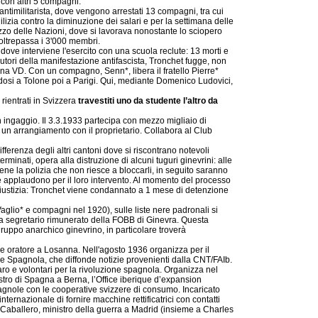
 con altri 5 compagni.
antimilitarista, dove vengono arrestati 13 compagni, tra cui
izia contro la diminuzione dei salari e per la settimana delle
azzo delle Nazioni, dove si lavorava nonostante lo sciopero
 oltrepassa i 3'000 membri.
ove interviene l'esercito con una scuola reclute: 13 morti e
i fautori della manifestazione antifascista, Tronchet fugge, non
a VD. Con un compagno, Senn*, libera il fratello Pierre*
dosi a Tolone poi a Parigi. Qui, mediante Domenico Ludovici,
rientrati in Svizzera
travestiti uno da studente l’altro da
n ingaggio. Il 3.3.1933 partecipa con mezzo migliaio di
 un arrangiamento con il proprietario. Collabora al Club
fferenza degli altri cantoni dove si riscontrano notevoli
inati, opera alla distruzione di alcuni tuguri ginevrini: alle
viene la polizia che non riesce a bloccarli, in seguito saranno
che applaudono per il loro intervento. Al momento del processo
iustizia: Tronchet viene condannato a 1 mese di detenzione
aglio* e compagni nel 1920), sulle liste nere padronali si
enta segretario rimunerato della FOBB di Ginevra. Questa
ruppo anarchico ginevrino, in particolare troverà
me oratore a Losanna. Nell'agosto 1936 organizza per il
ne Spagnola, che diffonde notizie provenienti dalla CNT/FAIb.
aro e volontari per la rivoluzione spagnola. Organizza nel
stro di Spagna a Berna, l’Office iberique d’expansion
gnole con le cooperative svizzere di consumo. Incaricato
ernazionale di fornire macchine rettificatrici con contatti
 Caballero, ministro della guerra a Madrid (insieme a Charles