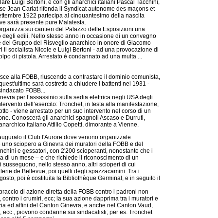
are Luigi Bertoni, e con gli anarchici italiani Pascal Tacchini,
ese Jean Cariat rifonda il Syndicat autonome des maçons et
ettembre 1922 partecipa al cinquantesimo della nascita
dove sarà presente pure Malatesta.
rganizza sui cantieri del Palazzo delle Esposizioni una
degli edili. Nello stesso anno in occasione di un convegno
ano e del Gruppo del Risveglio anarchico in onore di Giacomo
ri il socialista Nicole e Luigi Bertoni - ad una provocazione di
lpo di pistola. Arrestato è condannato ad una multa ...
ce alla FOBB, riuscendo a contrastare il dominio comunista,
uest'ultimo sarà costretto a chiudere i battenti nel 1931 -
 sindacato FOBB...
inevra per l’assassinio sulla sedia elettrica negli USA degli
tervento dell’esercito: Tronchet, in testa alla manifestazione,
tto - viene arrestato per un suo intervento nel corso di un
one. Conoscerà gli anarchici spagnoli Ascaso e Durruti,
'anarchico italiano Attilio Copetti, dimorante a Vienne.
inaugurato il Club l'Aurore dove venono organizzate
ve uno sciopero a Ginevra dei muratori della FOBB e del
nchini e gessatori, con 2'200 scioperanti, nonostante che i
ata di un mese – e che richiede il riconoscimento di un
i susseguono, nello stesso anno, altri scioperi di cui
lerie de Bellevue, poi quelli degli spazzacamini. Tra i
to, poi è costituita la Bibliothèque Germinal, e in seguito il
braccio di azione diretta della FOBB contro i padroni non
.), contro i crumiri, ecc; la sua azione dapprima tra i muratori e
ilizia ed affini del Canton Ginevra, e anche nel Canton Vaud,
ri, ecc., piovono condanne sui sindacalisti; per es. Tronchet