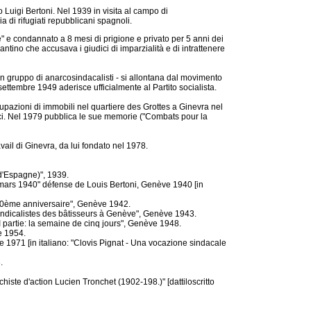
Luigi Bertoni. Nel 1939 in visita al campo di
a di rifugiati repubblicani spagnoli.
 e condannato a 8 mesi di prigione e privato per 5 anni dei
lantino che accusava i giudici di imparzialità e di intrattenere
n gruppo di anarcosindacalisti - si allontana dal movimento
ettembre 1949 aderisce ufficialmente al Partito socialista.
cupazioni di immobili nel quartiere des Grottes a Ginevra nel
ici. Nel 1979 pubblica le sue memorie ("Combats pour la
vail di Ginevra, da lui fondato nel 1978.
 d'Espagne)", 1939.
6 mars 1940" défense de Louis Bertoni, Genève 1940 [in
70ème anniversaire", Genève 1942.
yndicalistes des bâtisseurs à Genève", Genève 1943.
II partie: la semaine de cinq jours", Genève 1948.
e 1954.
e 1971 [in italiano: "Clovis Pignat - Una vocazione sindacale
.
iste d'action Lucien Tronchet (1902-198.)" [dattiloscritto