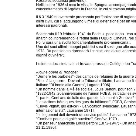
Rosselet, socialista ginevrino).
Nell'ottobre 1936 si reca in visita in Spagna, accompagnando 
concentramento di Argèles in Francia, in cui si trovano migliai
Il 6.3.1940 nuovamente processato per "obiezione di ragione"
diritti civili, cui si aggiungono 3 mesi di detenzione per un vo
interessi padronali.
Scarcerato il 19 febbraio 1941 da Bochuz, poco dopo - con u
anarchico, riprendendo le redini della FOBB di Ginevra. Nel s
Poi vi sarà una svolta fondamentalmente pro-americana...
Uno dei suoi ultimi impegni pubblici sarà il sostegno alle oc
1978. Da pensionato riprenderà i contatti con alcuni anarch
dignité ouvrière").
Lettere e doc. sindacale si trovano presso le Collège deu Tra
Alcune opere di Tronchet
:
"Derrière les barbélés" (des camps de réfugiés de la guerre
"Face à la guerre... Devant le Tribunal militaire, Lausanne 
italiano "Di fronte alla Guerra", Lugano 1996].
"Un homme dans la Mêlée sociale, Louis Bertoni, pour son 
"1922-1942, 20anniversaire de l'union FOBB, les batailles s
"I. partie: Cent ans de lutte des gars du bâtiment à Genève / 
"Les actions héroiques des gars du bâtiment", FOBB, Genèv
"Clovis Pignat, qui est-ce? - La vocation syndicale", Lausann
internazionalista", Lausanne 1971].
"Le logement doit devenir un service public", Lausanne 1973
"Combats pour la dignité ouvrière", Genève 1979.
"Un penseur anarchiste Louis Bertoni (1872-1947) - Un anarch
21.11.1980].