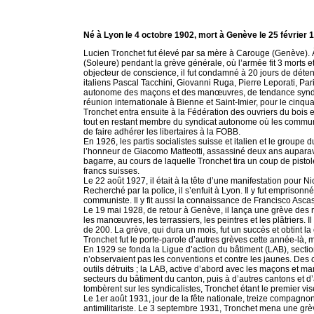
Né à Lyon le 4 octobre 1902, mort à Genève le 25 février 
Lucien Tronchet fut élevé par sa mère à Carouge (Genève). 
(Soleure) pendant la grève générale, où l’armée fit 3 morts 
objecteur de conscience, il fut condamné à 20 jours de détenti
italiens Pascal Tacchini, Giovanni Ruga, Pierre Leporati, Pari
autonome des maçons et des manœuvres, de tendance syndical
réunion internationale à Bienne et Saint-Imier, pour le cinqua
Tronchet entra ensuite à la Fédération des ouvriers du bois
tout en restant membre du syndicat autonome où les communi
de faire adhérer les libertaires à la FOBB.
En 1926, les partis socialistes suisse et italien et le group
l’honneur de Giacomo Matteotti, assassiné deux ans auparav
bagarre, au cours de laquelle Tronchet tira un coup de pisto
francs suisses.
Le 22 août 1927, il était à la tête d’une manifestation pour N
Recherché par la police, il s’enfuit à Lyon. Il y fut emprison
communiste. Il y fit aussi la connaissance de Francisco Ascas
Le 19 mai 1928, de retour à Genève, il lança une grève de
les manœuvres, les terrassiers, les peintres et les plâtriers. 
de 200. La grève, qui dura un mois, fut un succès et obtint l
Tronchet fut le porte-parole d’autres grèves cette année-là, 
En 1929 se fonda la Ligue d’action du bâtiment (LAB), sectio
n’observaient pas les conventions et contre les jaunes. Des
outils détruits ; la LAB, active d’abord avec les maçons et 
secteurs du bâtiment du canton, puis à d’autres cantons et
tombèrent sur les syndicalistes, Tronchet étant le premier vis
Le 1er août 1931, jour de la fête nationale, treize compagnon
antimilitariste. Le 3 septembre 1931, Tronchet mena une grèv