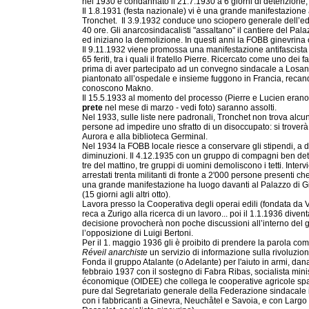
nel 1930 è con­dannato il 21.7.1930 a 6 giorni di detenzione,
Il 1.8.1931 (festa nazionale) vi è una grande manifestazione 
Tronchet. Il 3.9.1932 conduce uno sciopero generale dell’edil
40 ore. Gli anarcosindacalisti "assaltano" il cantiere del Pal
ed iniziano la demolizione. In questi anni la FOBB ginevrina
Il 9.11.1932 viene promossa una manifestazione antifascista d
65 feriti, tra i quali il fratello Pierre. Ricercato come uno de
prima di aver partecipato ad un convegno sindacale a Losann
piantonato all’ospedale e insieme fuggono in Francia, recan
conoscono Makno.
Il 15.5.1933 al momento del processo (Pierre e Lucien erano 
prete
nel mese di marzo - vedi foto) saranno assolti.
Nel 1933, sulle liste nere padronali, Tronchet non trova alcu
persone ad impedire uno sfratto di un disoccupato: si troverà
Aurora e alla biblioteca Germinal.
Nel 1934 la FOBB locale riesce a conservare gli stipendi, a di
diminuzioni. Il 4.12.1935 con un gruppo di compagni ben determ
tre del mattino, tre gruppi di uomini demoliscono i tetti. Inter
arrestati trenta militanti di fronte a 2'000 persone presenti 
una grande manifestazione ha luogo davanti al Palazzo di G
(15 giorni agli altri otto).
Lavora presso la Cooperativa degli operai edili (fondata da V
reca a Zurigo alla ricerca di un lavoro... poi il 1.1.1936 div
decisione provocherà non poche discussioni all’interno del g
l’opposizione di Luigi Bertoni.
Per il 1. maggio 1936 gli è proibito di prendere la parola co
Réveil anarchiste
un servizio di informazione sulla rivoluzio
Fonda il gruppo Atalante (o Adelante) per l'aiuto in armi, dan
febbraio 1937 con il sostegno di Fabra Ribas, socialista mini
économique (OIDEE) che collega le cooperative agricole spa
pure dal Segretariato generale della Federazione sindacale int
con i fabbricanti a Ginevra, Neuchâtel e Savoia, e con Largo