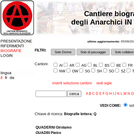
Cantiere biogr
degli Anarchici IN
ultimo aggiornamento:
05/08/202
FILTRI:
Solo Donne
Solo di passaggio
Solo collabora
Cantoni:
AI
AR
AG
BL
BS
BE
FR
NW
OW
SG
SH
SO
SZ
T
inverti selezione cantoni
vedi sigle
A
B
C
D
E
F
G
H
I
J
K
L
M
N
O
VEDI COME:
sol
Chiave di ricerca:
Biografie lettera: Q
QUADERNI Girolamo
QUADRI Pietro