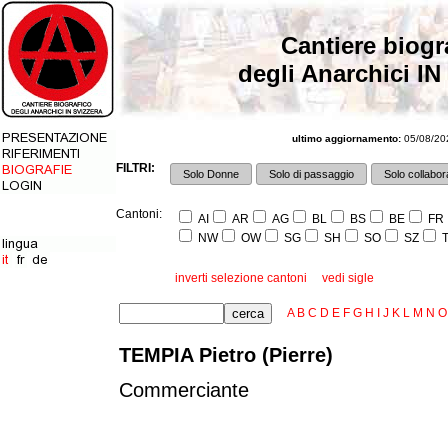
Cantiere biogr
degli Anarchici IN
ultimo aggiornamento:
05/08/202
FILTRI:
Solo Donne
Solo di passaggio
Solo collabora
Cantoni:
AI
AR
AG
BL
BS
BE
FR
NW
OW
SG
SH
SO
SZ
T
inverti selezione cantoni
vedi sigle
A
B
C
D
E
F
G
H
I
J
K
L
M
N
O
TEMPIA Pietro (Pierre)
Commerciante