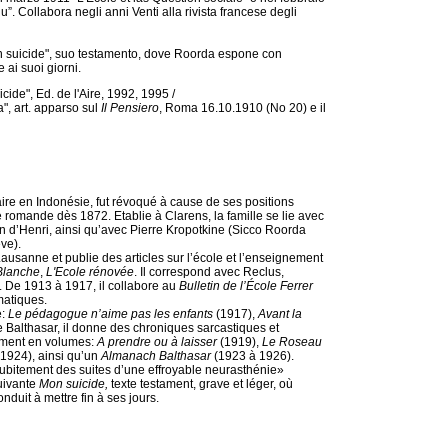
. Collabora negli anni Venti alla rivista francese degli
on suicide", suo testamento, dove Roorda espone con
 ai suoi giorni.
de", Ed. de l'Aire, 1992, 1995 /
a", art. apparso sul
Il Pensiero
, Roma 16.10.1910 (No 20) e il
re en Indonésie, fut révoqué à cause de ses positions
e romande dès 1872. Etablie à Clarens, la famille se lie avec
on d’Henri, ainsi qu’avec Pierre Kropotkine (Sicco Roorda
ve).
sanne et publie des articles sur l’école et l’enseignement
Blanche
,
L'Ecole rénovée
. Il correspond avec Reclus,
De 1913 à 1917, il collabore au
Bulletin de l’École Ferrer
matiques.
e:
Le pédagogue n’aime pas les enfants
(1917),
Avant la
Balthasar, il donne des chroniques sarcastiques et
lement en volumes:
A prendre ou à laisser
(1919),
Le Roseau
(1924), ainsi qu’un
Almanach Balthasar
(1923 à 1926).
ubitement des suites d’une effroyable neurasthénie»
uivante
Mon suicide,
texte testament, grave et léger, où
nduit à mettre fin à ses jours.