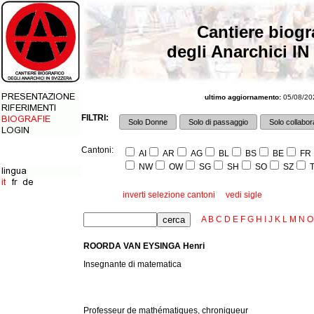
Cantiere biogr
degli Anarchici IN
ultimo aggiornamento:
05/08/202
FILTRI:
Solo Donne
Solo di passaggio
Solo collabora
Cantoni:
AI
AR
AG
BL
BS
BE
FR
NW
OW
SG
SH
SO
SZ
T
inverti selezione cantoni
vedi sigle
A
B
C
D
E
F
G
H
I
J
K
L
M
N
O
ROORDA VAN EYSINGA Henri
Insegnante di matematica
Professeur de mathématiques, chroniqueur