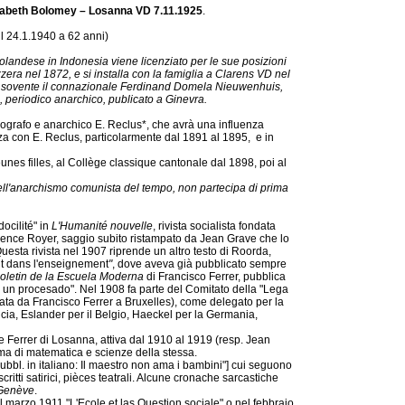
lisabeth Bolomey – Losanna VD 7.11.1925
.
l 24.1.1940 a 62 anni)
olandese in Indonesia viene licenziato per le sue posizioni
zzera nel 1872, e si installa con la famiglia a Clarens VD nel
ie sovente il connazionale Ferdinand Domela Nieuwenhuis,
, periodico anarchico, publicato a Ginevra.
geografo e anarchico E. Reclus*, che avrà una influenza
nza con E. Reclus, particolarmente dal 1891 al 1895, e in
nes filles, al Collège classique cantonale dal 1898, poi al
dell'anarchismo comunista del tempo, non partecipa di prima
ocilité" in
L'Humanité nouvelle
, rivista socialista fondata
mence Royer, saggio subito ristampato da Jean Grave che lo
uesta rivista nel 1907 riprende un altro testo di Roorda,
it dans l'enseignement
"
, dove aveva già pubblicato sempre
oletin de la Escuela Moderna
di Francisco Ferrer, pubblica
r es un procesado". Nel 1908 fa parte del Comitato della "Lega
data da Francisco Ferrer a Bruxelles), come delegato per la
cia, Eslander per il Belgio, Haeckel per la Germania,
le Ferrer di Losanna, attiva dal 1910 al 1919 (resp. Jean
ma di matematica e scienze della stessa.
bl. in italiano: Il maestro non ama i bambini"] cui seguono
critti satirici, pièces teatrali. Alcune cronache sarcastiche
 Genève
.
l marzo 1911 "L'Ecole et las Question sociale" o nel febbraio