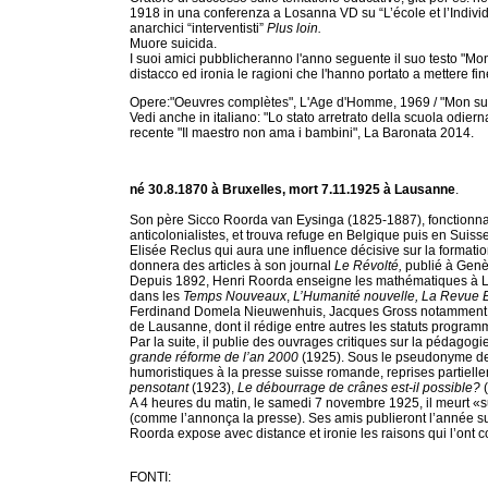
1918 in una conferenza a Losanna VD su “L’école et l’Individu”
anarchici “interventisti”
Plus loin.
Muore suicida.
I suoi amici pubblicheranno l'anno seguente il suo testo "M
distacco ed ironia le ragioni che l'hanno portato a mettere fine
Opere:"Oeuvres complètes", L'Age d'Homme, 1969 / "Mon suici
Vedi anche in italiano: "Lo stato arretrato della scuola odiern
recente "Il maestro non ama i bambini", La Baronata 2014.
né 30.8.1870 à Bruxelles, mort 7.11.1925 à Lausanne
.
Son père Sicco Roorda van Eysinga (1825-1887), fonctionnai
anticolonialistes, et trouva refuge en Belgique puis en Suiss
Elisée Reclus qui aura une influence décisive sur la formati
donnera des articles à son journal
Le Révolté,
publié à Genè
Depuis 1892, Henri Roorda enseigne les mathématiques à Lau
dans les
Temps Nouveaux
,
L’Humanité nouvelle, La Revue 
Ferdinand Domela Nieuwenhuis, Jacques Gross notamment. 
de Lausanne, dont il rédige entre autres les statuts program
Par la suite, il publie des ouvrages critiques sur la pédagogi
grande réforme de l’an 2000
(1925). Sous le pseudonyme de 
humoristiques à la presse suisse romande, reprises partiel
pensotant
(1923),
Le débourrage de crânes est-il possible?
A 4 heures du matin, le samedi 7 novembre 1925, il meurt «s
(comme l’annonça la presse). Ses amis publieront l’année s
Roorda expose avec distance et ironie les raisons qui l’ont co
FONTI: