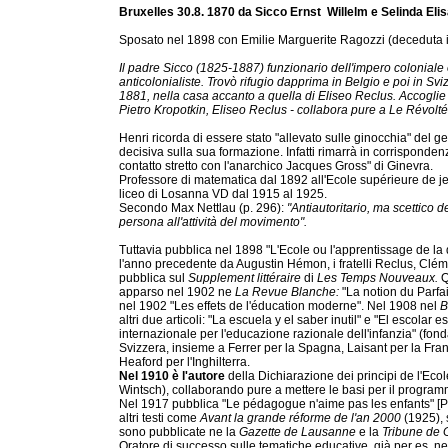
Bruxelles 30.8. 1870 da Sicco Ernst Willelm e Selinda E
Sposato nel 1898 con Emilie Marguerite Ragozzi (deceduta i
Il padre Sicco (1825-1887) funzionario dell'impero coloniale 
anticolonialiste. Trovò rifugio dapprima in Belgio e poi in Svi
1881, nella casa accanto a quella di Eliseo Reclus. Accogl
Pietro Kropotkin, Eliseo Reclus - collabora pure a Le Révolté
Henri ricorda di essere stato "allevato sulle ginocchia" del 
decisiva sulla sua formazione. Infatti rimarrà in corrisponde
contatto stretto con l'anarchico Jacques Gross" di Ginevra.
Professore di matematica dal 1892 all'Ecole supérieure de jeu
liceo di Losanna VD dal 1915 al 1925.
Secondo Max Nettlau (p. 296):
"Antiautoritario, ma scettico 
persona all'attività del movimento".
Tuttavia pubblica nel 1898 "L'Ecole ou l'apprentissage de la d
l'anno precedente da Augustin Hémon, i fratelli Reclus, Clé
pubblica sul
Supplement littéraire
di
Les
Temps Nouveaux.
Q
apparso nel 1902 ne
La Revue Blanche:
"La notion du Parfa
nel 1902 "Les effets de l'éducation moderne". Nel 1908 nel
B
altri due articoli: "La escuela y el saber inutil" e "El escola
internazionale per l'educazione razionale dell'infanzia" (fon
Svizzera, insieme a Ferrer per la Spagna, Laisant per la Fran
Heaford per l'Inghilterra.
Nel 1910 è l'autore
della Dichiarazione dei principi de l'Eco
Wintsch), collaborando pure a mettere le basi per il program
Nel 1917 pubblica "Le pédagogue n'aime pas les enfants" [Pub
altri testi come
Avant la grande réforme de l'an 2000
(1925), s
sono pubblicate ne la
Gazette de Lausanne
e la
Tribune de
Oratore di successo sulle tematiche educative, già per es. ne