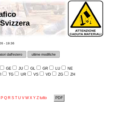
afico
 Svizzera
6 - 19:36
tori dall'estero
ultime modifiche
GE
JU
GL
GR
LU
NE
I
TG
UR
VS
VD
ZG
ZH
P
Q
R
S
T
U
V
W
X
Y
Z
tutto
PDF