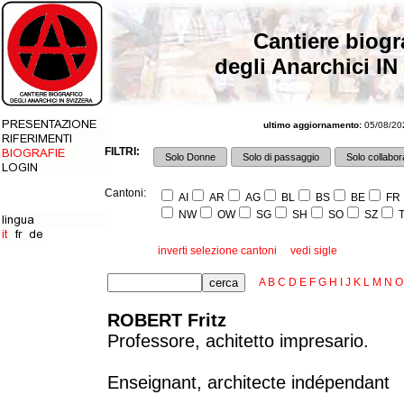
Cantiere biogr
degli Anarchici IN
ultimo aggiornamento:
05/08/202
FILTRI:
Solo Donne
Solo di passaggio
Solo collabora
Cantoni:
AI
AR
AG
BL
BS
BE
FR
NW
OW
SG
SH
SO
SZ
T
inverti selezione cantoni
vedi sigle
A
B
C
D
E
F
G
H
I
J
K
L
M
N
O
ROBERT Fritz
Professore, achitetto impresario.
Enseignant, architecte indépendant