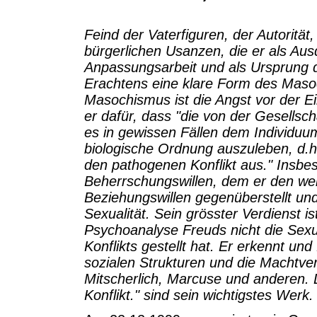
Feind der Vaterfiguren, der Autorität
bürgerlichen Usanzen, die er als Au
Anpassungsarbeit und als Ursprung d
Erachtens eine klare Form des Masoc
Masochismus ist die Angst vor der E
er dafür, dass "die von der Gesellsc
es in gewissen Fällen dem Individuum
biologische Ordnung auszuleben, d.h
den pathogenen Konflikt aus." Insb
Beherrschungswillen, dem er den wei
Beziehungswillen gegenüberstellt un
Sexualität. Sein grösster Verdienst i
Psychoanalyse Freuds nicht die Sexua
Konflikts gestellt hat. Er erkennt un
sozialen Strukturen und die Machtver
Mitscherlich, Marcuse und anderen. D
Konflikt." sind sein wichtigstes Werk.