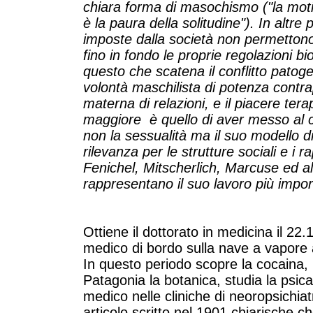
chiara forma di masochismo ("la mot
è la paura della solitudine"). In altre p
imposte dalla società non permettono i
fino in fondo le proprie regolazioni bio
questo che scatena il conflitto patoge
volontà maschilista di potenza contr
materna di relazioni, e il piacere tera
maggiore è quello di aver messo al ce
non la sessualità ma il suo modello di
rilevanza per le strutture sociali e i 
Fenichel, Mitscherlich, Marcuse ed altr
rappresentano il suo lavoro più impo
Ottiene il dottorato in medicina il 2
medico di bordo sulla nave a vapore
In questo periodo scopre la cocaina, l
Patagonia la botanica, studia la psic
medico nelle cliniche di neoropsichia
articolo scritto nel 1901 chiarische 