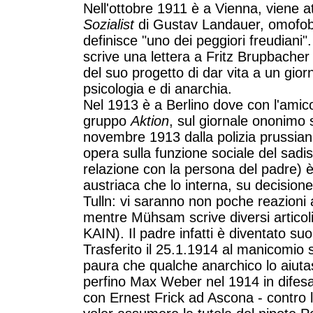
Nell'ottobre 1911 è a Vienna, viene a
Sozialist
di Gustav Landauer, omofobo 
definisce "uno dei peggiori freudiani
scrive una lettera a Fritz Brupbacher 
del suo progetto di dar vita a un gior
psicologia e di anarchia.
Nel 1913 è a Berlino dove con l'amic
gruppo
Aktion
, sul giornale ononimo s
novembre 1913 dalla polizia prussia
opera sulla funzione sociale del sad
relazione con la persona del padre) è
austriaca che lo interna, su decisione
Tulln: vi saranno non poche reazioni 
mentre Mühsam scrive diversi articoli
KAIN). Il padre infatti è diventato su
Trasferito il 25.1.1914 al manicomio s
paura che qualche anarchico lo aiutas
perfino Max Weber nel 1914 in difesa
con Ernest Frick ad Ascona - contro 