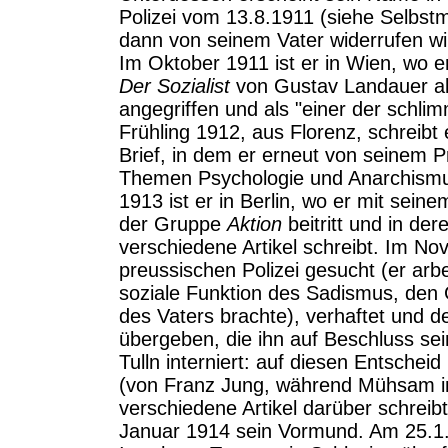
Polizei vom 13.8.1911 (siehe Selbs
dann von seinem Vater widerrufen wi
Im Oktober 1911 ist er in Wien, wo e
Der Sozialist
von Gustav Landauer als 
angegriffen und als "einer der schlim
Frühling 1912, aus Florenz, schreibt 
Brief, in dem er erneut von seinem Pr
Themen Psychologie und Anarchismus
1913 ist er in Berlin, wo er mit sein
der Gruppe
Aktion
beitritt und in de
verschiedene Artikel schreibt. Im N
preussischen Polizei gesucht (er arb
soziale Funktion des Sadismus, den 
des Vaters brachte), verhaftet und de
übergeben, die ihn auf Beschluss seine
Tulln interniert: auf diesen Entschei
(von Franz Jung, während Mühsam in 
verschiedene Artikel darüber schreib
Januar 1914 sein Vormund. Am 25.1.1