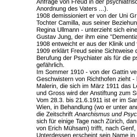
Anfrage von Freud in der psychiatrisch
Anordnung des Vaters ...).
1908 demissioniert er von der Uni G
Tochter Camilla, aus seiner Beziehung
Regina Ullmann - unterzieht sich ein
Gustav Jung, der ihm eine "Dementia 
1908 entweicht er aus der Klinik und
1909 erklärt Freud seine Sichtweise d
Berufung der Psychiater als für die
gefährlich.
Im Sommer 1910 - von der Gattin ver
Geschwistern von Richthofen zieht - 
Malerin, die sich im März 1911 das 
und Gross wird der Anstiftung zum Su
Vom 28.3. bis 21.6.1911 ist er im Sa
Wien, in Behandlung (wo er unter an
die Zeitschrift
Anarchismus und Psyc
sich für einige Tage nach Zürich, da
von Erich Mühsam) trifft, nach Genf,
Unterdessen erscheint sein Name in 