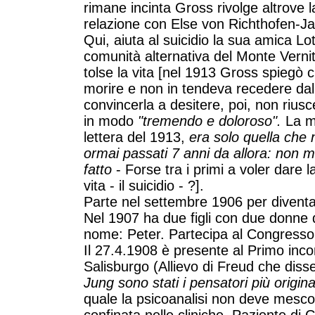
rimane incinta Gross rivolge altrove l
relazione con Else von Richthofen-Ja
Qui, aiuta al suicidio la sua amica L
comunità alternativa del Monte Vernità
tolse la vita [nel 1913 Gross spiegò
morire e non in tendeva recedere dal
convincerla a desitere, poi, non riusce
in modo
"tremendo e doloroso".
La mi
lettera del 1913,
era solo quella che 
ormai passati 7 anni da allora: non m
fatto
- Forse tra i primi a voler dare la
vita - il suicidio - ?].
Parte nel settembre 1906 per diventa
Nel 1907 ha due figli con due donne di
nome: Peter. Partecipa al Congresso
Il 27.4.1908 è presente al Primo inco
Salisburgo (Allievo di Freud che diss
Jung sono stati i pensatori più origina
quale la psicoanalisi non deve mescol