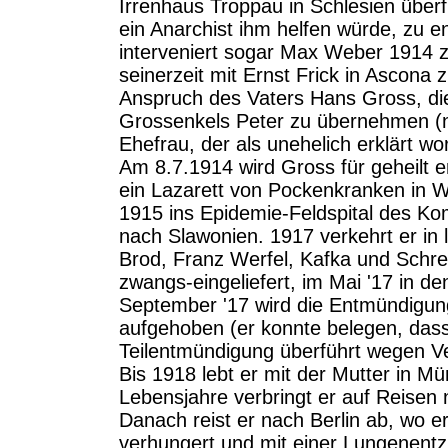
Irrenhaus Troppau in Schlesien überf
ein Anarchist ihm helfen würde, zu en
interveniert sogar Max Weber 1914 z
seinerzeit mit Ernst Frick in Ascon
Anspruch des Vaters Hans Gross, di
Grossenkels Peter zu übernehmen (n
Ehefrau, der als unehelich erklärt w
Am 8.7.1914 wird Gross für geheilt erk
ein Lazarett von Pockenkranken in 
1915 ins Epidemie-Feldspital des Ko
nach Slawonien. 1917 verkehrt er in 
Brod, Franz Werfel, Kafka und Schre
zwangs-eingeliefert, im Mai '17 in de
September '17 wird die Entmündigu
aufgehoben (er konnte belegen, dass 
Teilentmündigung überführt wegen 
Bis 1918 lebt er mit der Mutter in M
Lebensjahre verbringt er auf Reise
Danach reist er nach Berlin ab, wo er
verhungert und mit einer Lungenent