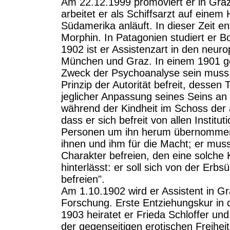
Am 22.12.1999 promoviert er in Gra
arbeitet er als Schiffsarzt auf eine
Südamerika anläuft. In dieser Zeit e
Morphin. In Patagonien studiert er B
1902 ist er Assistenzart in den neuro
München und Graz. In einem 1901 ges
Zweck der Psychoanalyse sein muss "
Prinzip der Autorität befreit, dessen 
jeglicher Anpassung seines Seins an di
während der Kindheit im Schoss der a
dass er sich befreit von allen Institu
Personen um ihn herum übernommen
ihnen und ihm für die Macht; er muss
Charakter befreien, den eine solche 
hinterlässt: er soll sich von der Er
befreien".
Am 1.10.1902 wird er Assistent in Gra
Forschung. Erste Entziehungskur in de
1903 heiratet er Frieda Schloffer un
der gegenseitigen erotischen Freihei