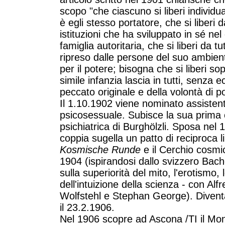
scopo "che ciascuno si liberi individua
è egli stesso portatore, che si liberi
istituzioni che ha sviluppato in sé nel
famiglia autoritaria, che si liberi da t
ripreso dalle persone del suo ambiente
per il potere; bisogna che si liberi so
simile infanzia lascia in tutti, senza e
peccato originale e della volontà di p
Il 1.10.1902 viene nominato assisten
psicosessuale. Subisce la sua prima c
psichiatrica di Burghölzli. Sposa nel 
coppia sugella un patto di reciproca 
Kosmische Runde
e il Cerchio cosmic
1904 (ispirandosi dallo svizzero Bach
sulla superiorità del mito, l'erotismo, l
dell'intuizione della scienza - con Al
Wolfstehl e Stephan George). Diventa
il 23.2.1906.
Nel 1906 scopre ad Ascona /TI il Mo