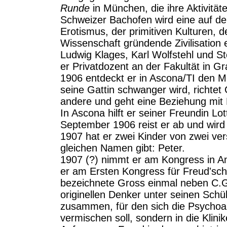
Runde
in München, die ihre Aktivitäte
Schweizer Bachofen wird eine auf de
Erotismus, der primitiven Kulturen, de
Wissenschaft gründende Zivilisation e
Ludwig Klages, Karl Wolfstehl und 
er Privatdozent an der Fakultät in Gr
1906 entdeckt er in Ascona/TI den M
seine Gattin schwanger wird, richte
andere und geht eine Beziehung mit E
In Ascona hilft er seiner Freundin 
September 1906 reist er ab und wird
1907 hat er zwei Kinder von zwei ve
gleichen Namen gibt: Peter.
1907 (?) nimmt er am Kongress in A
er am Ersten Kongress für Freud'sche
bezeichnete Gross einmal neben C.G.
originellen Denker unter seinen Schü
zusammen, für den sich die Psychoa
vermischen soll, sondern in die Klini