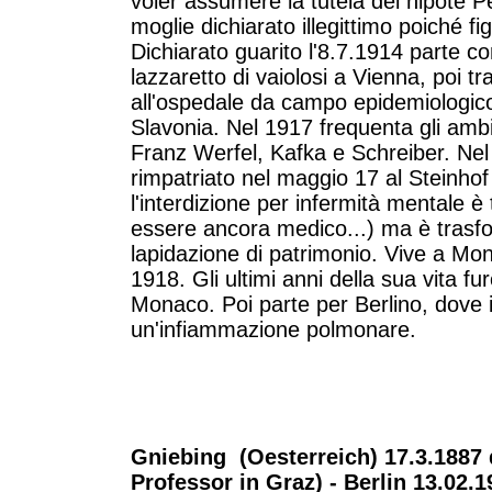
voler assumere la tutela del nipote Pe
moglie dichiarato illegittimo poiché figl
Dichiarato guarito l'8.7.1914 parte c
lazzaretto di vaiolosi a Vienna, poi tr
all'ospedale da campo epidemiologico 
Slavonia. Nel 1917 frequenta gli ambi
Franz Werfel, Kafka e Schreiber. Nel
rimpatriato nel maggio 17 al Steinho
l'interdizione per infermità mentale è
essere ancora medico...) ma è trasfor
lapidazione di patrimonio. Vive a Mo
1918. Gli ultimi anni della sua vita f
Monaco. Poi parte per Berlino, dove 
un'infiammazione polmonare.
Gniebing (Oesterreich) 17.3.1887
Professor in Graz) - Berlin 13.02.1