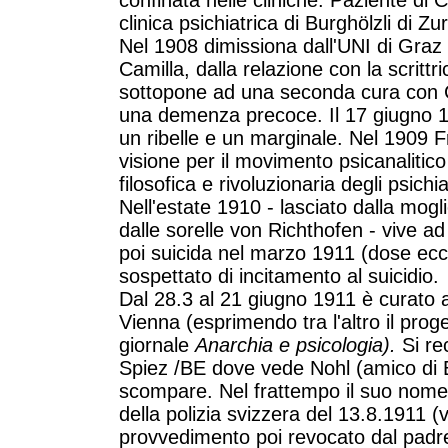
confinata nelle cliniche. Paziente di C
clinica psichiatrica di Burghölzli di Zu
Nel 1908 dimissiona dall'UNI di Graz
Camilla, dalla relazione con la scritt
sottopone ad una seconda cura con 
una demenza precoce. Il 17 giugno 1
un ribelle e un marginale. Nel 1909 F
visione per il movimento psicanalitic
filosofica e rivoluzionaria degli psichia
Nell'estate 1910 - lasciato dalla mogl
dalle sorelle von Richthofen - vive a
poi suicida nel marzo 1911 (dose ecc
sospettato di incitamento al suicidio.
Dal 28.3 al 21 giugno 1911 è curato a
Vienna (esprimendo tra l'altro il proge
giornale
Anarchia e psicologia).
Si rec
Spiez /BE dove vede Nohl (amico di 
scompare. Nel frattempo il suo nom
della polizia svizzera del 13.8.1911 (
provvedimento poi revocato dal padr