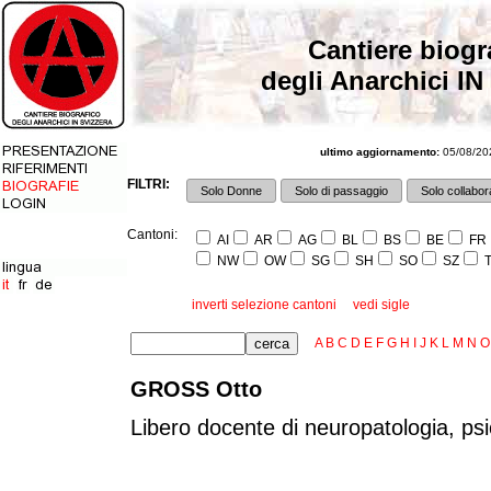
Cantiere biogr
degli Anarchici IN
ultimo aggiornamento:
05/08/202
FILTRI:
Solo Donne
Solo di passaggio
Solo collabora
Cantoni:
AI
AR
AG
BL
BS
BE
FR
NW
OW
SG
SH
SO
SZ
T
inverti selezione cantoni
vedi sigle
A
B
C
D
E
F
G
H
I
J
K
L
M
N
O
GROSS Otto
Libero docente di neuropatologia, ps