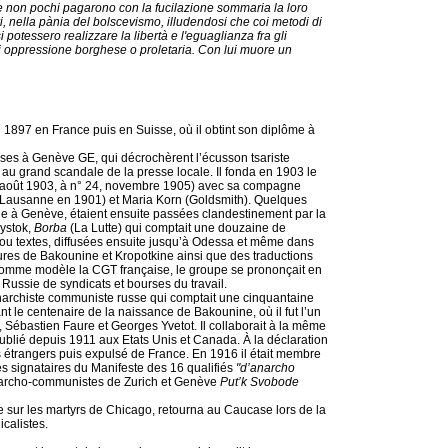
o, e non pochi pagarono con la fucilazione sommaria la loro
i, nella pània del bolscevismo, illudendosi che coi metodi di
i potessero realizzare la libertà e l'eguaglianza fra gli
gni oppressione borghese o proletaria. Con lui muore un
 1897 en France puis en Suisse, où il obtint son diplôme à
russes à Genève GE, qui décrochèrent l’écusson tsariste
 au grand scandale de la presse locale. Il fonda en 1903 le
 août 1903, à n° 24, novembre 1905) avec sa compagne
à Lausanne en 1901) et Maria Korn (Goldsmith). Quelques
ge à Genève, étaient ensuite passées clandestinement par la
lystok,
Borba
(La Lutte) qui comptait une douzaine de
s ou textes, diffusées ensuite jusqu’à Odessa et même dans
res de Bakounine et Kropotkine ainsi que des traductions
comme modèle la CGT française, le groupe se prononçait en
 Russie de syndicats et bourses du travail.
 anarchiste communiste russe qui comptait une cinquantaine
le centenaire de la naissance de Bakounine, où il fut l’un
Sébastien Faure et Georges Yvetot. Il collaborait à la même
ublié depuis 1911 aux Etats Unis et Canada. À la déclaration
es étrangers puis expulsé de France. En 1916 il était membre
 signataires du Manifeste des 16 qualifiés
"d’anarcho
anarcho-communistes de Zurich et Genève
Put’k Svobode
e sur les martyrs de Chicago, retourna au Caucase lors de la
calistes.