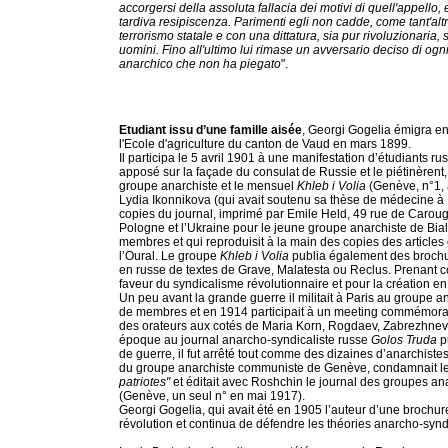
accorgersi della assoluta fallacia dei motivi di quell'appell
tardiva resipiscenza. Parimenti egli non cadde, come tant'altr
terrorismo statale e con una dittatura, sia pur rivoluzionaria, s
uomini. Fino all'ultimo lui rimase un avversario deciso di o
anarchico che non ha piegato
".
Etudiant issu d’une famille aisée
, Georgi Gogelia émigra en
l'Ecole d'agriculture du canton de Vaud en mars 1899.
Il participa le 5 avril 1901 à une manifestation d’étudiants 
apposé sur la façade du consulat de Russie et le piétinèrent,
groupe anarchiste et le mensuel
Khleb i Volia
(Genève, n°1,
Lydia Ikonnikova (qui avait soutenu sa thèse de médecine 
copies du journal, imprimé par Emile Held, 49 rue de Carou
Pologne et l’Ukraine pour le jeune groupe anarchiste de Bia
membres et qui reproduisit à la main des copies des article
l’Oural. Le groupe
Khleb i Volia
publia également des brochu
en russe de textes de Grave, Malatesta ou Reclus. Prenant 
faveur du syndicalisme révolutionnaire et pour la création en
Un peu avant la grande guerre il militait à Paris au groupe
de membres et en 1914 participait à un meeting commémorant 
des orateurs aux cotés de Maria Korn, Rogdaev, Zabrezhnev, 
époque au journal anarcho-syndicaliste russe
Golos Truda
p
de guerre, il fut arrêté tout comme des dizaines d’anarchist
du groupe anarchiste communiste de Genève, condamnait les
patriotes"
et éditait avec Roshchin le journal des groupes 
(Genève, un seul n° en mai 1917).
Georgi Gogelia, qui avait été en 1905 l’auteur d’une brochur
révolution et continua de défendre les théories anarcho-syndi