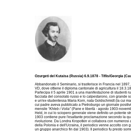
Ozurgeti del Kutaisa (Russia) 6.9.1878 - Tiflis/Georgia (C
Abbandonato il Seminario, si trasferisce in Francia nel 189
VD, dove ottiene il diploma cantonale di agricultura il 18.3.1
Partecipa il 5 aprile 1901 a una manifestazione di studenti 
facciata del consolato russo e lo calpestarono, con grande 
e un'ex-studentessa Maria Korn, nata Goldschmidt (la cui mad
cui padre aveva pubblicato a Pietroburgo un giornale positivi
mensile
“Khleb i Volia”
(Pane e libertà - agosto 1903-novemb
Held, in cui lo sciopero generale viene definito un potente s
1903 contiene pure l'esaltante proclamazione secondo la qua
rivoluzione. Da Londra Kropotkin vi collabora con numerosi ar
della Polonia e dell'Ucraina, il periodico venne accolto con 
un gruppo anarchico fin dal 1903). Il periodico fu presto som