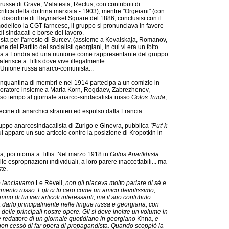
usse di Grave, Malatesta, Reclus, con contributi di
itica della dottrina marxista - 1903), mentre "Orgeiani" (con
ici disordine di Haymarket Square del 1886, conclusisi con il
odelloo la CGT farncese, il gruppo si pronunciava in favore
i sindacati e borse del lavoro.
sta per l'arresto di Burcev, (assieme a Kovalskaja, Romanov,
 del Partito dei socialisti georgiani, in cui vi era un folto
pa a Londra ad una riunione come rappresentante del gruppo
raferisce a Tiflis dove vive illegalmente.
l'Unione russa anarco-comunista...
inquantina di membri e nel 1914 partecipa a un comizio in
 oratore insieme a Maria Korn, Rogdaev, Zabrezhenev,
sso tempo al giornale anarco-sindacalista russo
Golos Truda
,
cine di anarchici stranieri ed espulso dalla Francia.
uppo anarcosindacalista di Zurigo e Ginevra, pubblica
"Put' k
i appare un suo articolo contro la posizione di Kropotkin in
, poi ritorna a Tiflis. Nel marzo 1918 in
Golos Anartkhista
 espropriazioni individuali, a loro parere inaccettabili... ma
te.
hé lanciavamo
Le Réveil,
non gli piaceva molto parlare di sè e
imento russo. Egli ci fu caro come un amico devotissimo,
emmo di lui vari articoli interessanti; ma il suo contributo
darlo principalmente nelle lingue russa e georgiana, con
i delle principali nostre opere. Gli si deve inoltre un volume in
ure redattore di un giornale quotidiano in georgiano
Khna
, e
 non cessò di far opera di propagandista. Quando scoppiò la