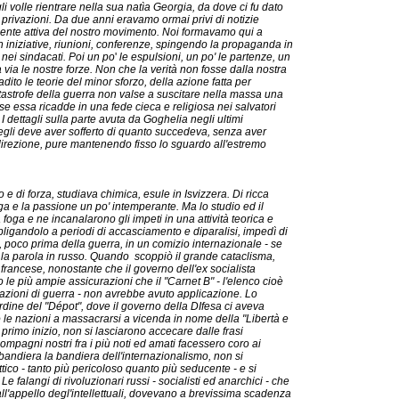
 volle rientrare nella sua natìa Georgia, da dove ci fu dato
 privazioni. Da due anni eravamo ormai privi di notizie
mente attiva del nostro movimento. Noi formavamo qui a
 iniziative, riunioni, conferenze, spingendo la propaganda in
i nei sindacati. Poi un po
'
le espulsioni, un po' le partenze, un
 via le nostre forze. Non che la verità non fosse dalla nostra
ito le teorie del minor sforzo, della azione fatta per
tastrofe della guerra non valse a suscitare nella massa una
e essa ricadde in una fede cieca e religiosa nei salvatori
I dettagli sulla parte avuta da Goghelia negli ultimi
 egli deve aver sofferto di quanto succedeva, senza aver
 direzione, pure mantenendo fisso lo sguardo all'estremo
i forza, studiava chimica, esule in Isvizzera. Di ricca
ga e la passione un po' intemperante. Ma lo studio ed il
oga e ne incanalarono gli impeti in una attività teorica e
bligandolo a periodi di accasciamento e diparalisi, impedì di
poco prima della guerra, in un comizio internazionale - se
 la parola in russo. Quando scoppiò il grande cataclisma,
ia francese, nonostante che il governo dell'ex socialista
 le più ampie assicurazioni che il "Carnet B" - l'elenco cioè
iarazioni di guerra - non avrebbe avuto applicazione. Lo
ardine del "Dépot", dove il governo della DIfesa ci aveva
o le nazioni a massacrarsi a vicenda in nome della "Libertà e
l primo inizio, non si lasciarono accecare dalle frasi
compagni nostri fra i più noti ed amati facessero coro ai
a bandiera la bandiera dell'internazionalismo, non si
tico - tanto più pericoloso quanto più seducente - e si
e falangi di rivoluzionari russi - socialisti ed anarchici - che
all'appello degl'intellettuali, dovevano a brevissima scadenza