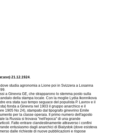
aucaso) 21.12.1924
.
7, dove studia agronomia a Lione poi in Svizzera a Losanna
899.
russi a Ginevra GE, che strapparono lo stemma posto sulla
scandalo della stampa locale. Con la moglie Lydia Ikonnikova
re era stata suo tempo seguace del populista P. Lavrov e il
sta) fonda a Ginevra nel 1903 il gruppo anarchico e il
re 1905 No 24), stampato dal tipografo ginevrino Emile
trumento per la classe operaia. Il primo numero dell'agosto
le la Russia si trovava "nell'epoca" di una grande
ticoli. Fatto entrare clandestinamente attraverso i confini
grande entusiasmo dagli anarchici di Bialystok (dove esisteva
merso dalle richieste di nuove pubblicazioni e rispose