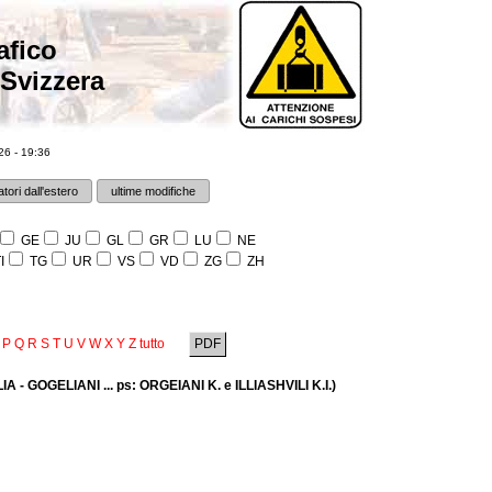
afico
 Svizzera
6 - 19:36
tori dall'estero
ultime modifiche
GE
JU
GL
GR
LU
NE
I
TG
UR
VS
VD
ZG
ZH
P
Q
R
S
T
U
V
W
X
Y
Z
tutto
PDF
A - GOGELIANI ... ps: ORGEIANI K. e ILLIASHVILI K.I.)