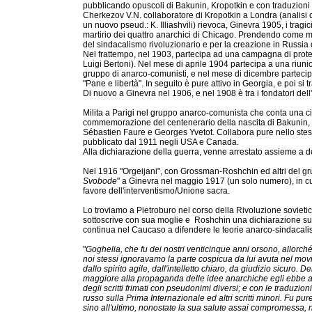
pubblicando opuscoli di Bakunin, Kropotkin e con traduzioni r
Cherkezov V.N. collaboratore di Kropotkin a Londra (analisi cr
un nuovo pseud.: K. Illiashvili) rievoca, Ginevra 1905, i trag
martirio dei quattro anarchici di Chicago. Prendendo come m
del sindacalismo rivoluzionario e per la creazione in Russia d
Nel frattempo, nel 1903, partecipa ad una campagna di prote
Luigi Bertoni). Nel mese di aprile 1904 partecipa a una riunione
gruppo di anarco-comunisti, e nel mese di dicembre parteci
"Pane e libertà". In seguito è pure attivo in Georgia, e poi si t
Di nuovo a Ginevra nel 1906, e nel 1908 è tra i fondatori del
Milita a Parigi nel gruppo anarco-comunista che conta una c
commemorazione del centenerario della nascita di Bakunin,
Sébastien Faure e Georges Yvetot. Collabora pure nello ste
pubblicato dal 1911 negli USA e Canada.
Alla dichiarazione della guerra, venne arrestato assieme a de
Nel 1916 "Orgeijani", con Grossman-Roshchin ed altri del gr
Svobode
" a Ginevra nel maggio 1917 (un solo numero), in cu
favore dell'interventismo/Unione sacra.
Lo troviamo a Pietroburo nel corso della Rivoluzione sovietica
sottoscrive con sua moglie e Roshchin una dichiarazione sulle
continua nel Caucaso a difendere le teorie anarco-sindacalis
"
Goghelia, che fu dei nostri venticinque anni orsono, allorc
noi stessi ignoravamo la parte cospicua da lui avuta nel mov
dallo spirito agile, dall'intelletto chiaro, da giudizio sicuro. D
maggiore alla propaganda delle idee anarchiche egli ebbe a 
degli scritti frimati con pseudonimi diversi; e con le traduzion
russo sulla Prima Internazionale ed altri scritti minori. Fu p
sino all'ultimo, nonostate la sua salute assai compromessa,