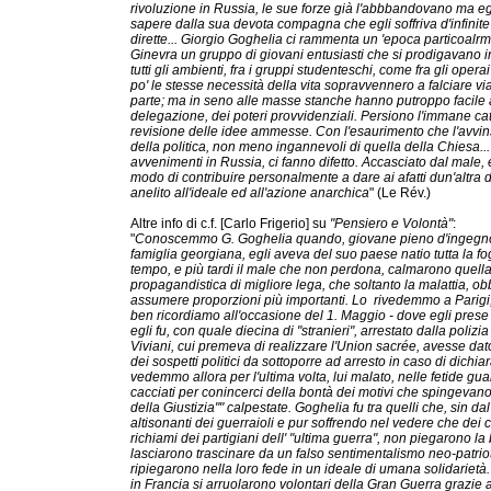
rivoluzione in Russia, le sue forze già l'abbbandovano ma egli
sapere dalla sua devota compagna che egli soffriva d'infinite
dirette... Giorgio Goghelia ci rammenta un 'epoca particoalr
Ginevra un gruppo di giovani entusiasti che si prodigavano in
tutti gli ambienti, fra i gruppi studenteschi, come fra gli opera
po' le stesse necessità della vita sopravvennero a falciare via
parte; ma in seno alle masse stanche hanno putroppo facile ad
delegazione, dei poteri provvidenziali. Persiono l'immane ca
revisione delle idee ammesse. Con l'esaurimento che l'avvins
della politica, non meno ingannevoli di quella della Chiesa... 
avvenimenti in Russia, ci fanno difetto. Accasciato dal male,
modo di contribuire personalmente a dare ai afatti dun'altra
anelito all'ideale ed all'azione anarchica
" (Le Rév.)
Altre info di c.f. [Carlo Frigerio] su
"Pensiero e Volontà"
:
"
Conoscemmo G. Goghelia quando, giovane pieno d'ingegno e d
famiglia georgiana, egli aveva del suo paese natio tutta la fo
tempo, e più tardi il male che non perdona, calmarono quella f
propagandistica di migliore lega, che soltanto la malattia, ob
assumere proporzioni più importanti. Lo rivedemmo a Parigi, 
ben ricordiamo all'occasione del 1. Maggio - dove egli prese
egli fu, con quale diecina di "stranieri", arrestato dalla poliz
Viviani, cui premeva di realizzare l'Union sacrée, avesse dato
dei sospetti politici da sottoporre ad arresto in caso di dich
vedemmo allora per l'ultima volta, lui malato, nelle fetide gu
cacciati per conincerci della bontà dei motivi che spingevan
della Giustizia"" calpestate. Goghelia fu tra quelli che, sin da
altisonanti dei guerraioli e pur soffrendo nel vedere che dei 
richiami dei partigiani dell' "ultima guerra", non piegarono l
lasciarono trascinare da un falso sentimentalismo neo-patriot
ripiegarono nella loro fede in un ideale di umana solidarietà. L
in Francia si arruolarono volontari della Gran Guerra grazie 