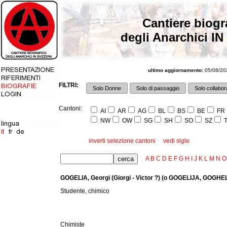
Cantiere biogr
degli Anarchici IN
ultimo aggiornamento:
05/08/202
FILTRI:
Solo Donne
Solo di passaggio
Solo collabora
Cantoni:
AI
AR
AG
BL
BS
BE
FR
NW
OW
SG
SH
SO
SZ
T
inverti selezione cantoni
vedi sigle
A
B
C
D
E
F
G
H
I
J
K
L
M
N
O
GOGELIA, Georgi (Giorgi - Victor ?) (o GOGELIJA, GOGHELI
Studente, chimico
Chimiste