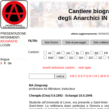
Cantiere biogr
degli Anarchici IN
ultimo aggiornamento:
05/08/202
FILTRI:
Solo Donne
Solo di passaggio
Solo collabora
Cantoni:
AI
AR
AG
BL
BS
BE
FR
NW
OW
SG
SH
SO
SZ
T
inverti selezione cantoni
vedi sigle
A
B
C
D
E
F
G
H
I
J
K
L
M
N
O
MA Zongrong
professeur de littérature, traducteur
Chengdu (Cina) 5.9.1892 - Schangai 10.4.1949
.
Studente all'Università di Lione, era presente a Saint-Imie
Siant-Imier. La settimana dopo partecipa a Ginevra a una