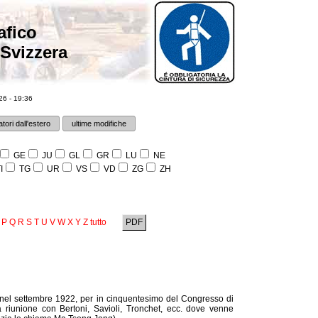
afico
 Svizzera
6 - 19:36
tori dall'estero
ultime modifiche
GE
JU
GL
GR
LU
NE
I
TG
UR
VS
VD
ZG
ZH
P
Q
R
S
T
U
V
W
X
Y
Z
tutto
PDF
r nel settembre 1922, per in cinquentesimo del Congresso di
 riunione con Bertoni, Savioli, Tronchet, ecc. dove venne