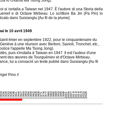
lizia lo chiama Ma Tsong Jong).
i si isntalla a Taiwan nel 1947. È l'autore di una Storia della
uenief e di Octave Mirbeau. Lo scrittore Ba Jin (Pa Pin) lo
icato dans Suixianglu [Au fil de la plume].
i le 10 avril 1949
.
 Saint-Imier en septembre 1922, pour le cinquantenaire du
 Genève à une réunion avec Bertoni, Savioli, Tronchet, etc.,
 police l'appelle Ma Tsong Jong).
és, puis s'installa à Taiwan en 1947. Il est l'auteur d'une
amment des œuvres de Tourguéniev et d'Octave Mirbeau.
rance, lui a consacré un texte publié dans Suixianglu [Au fil
ngel Pino //