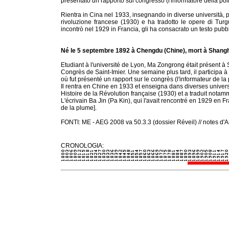
presentato un rapporto sul congresso (l'informatore della po
Rientra in Cina nel 1933, insegnando in diverse università, po
rivoluzione francese (1930) e ha tradotto le opere di Turg
incontrò nel 1929 in Francia, gli ha consacrato un testo pubbl
Né le 5 septembre 1892 à Chengdu (Chine), mort à Shangha
Etudiant à l'université de Lyon, Ma Zongrong était présent à
Congrès de Saint-Imier. Une semaine plus tard, il participa à
où fut présenté un rapport sur le congrès (l'informateur de la
Il rentra en Chine en 1933 et enseigna dans diverses universit
Histoire de la Révolution française (1930) et a traduit not
L'écrivain Ba Jin (Pa Kin), qui l'avait rencontré en 1929 en F
de la plume].
FONTI: ME - AEG 2008 va 50.3.3 (dossier Réveil) // notes d'A
CRONOLOGIA: