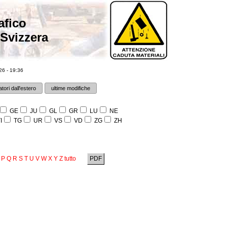
afico
 Svizzera
6 - 19:36
tori dall'estero
ultime modifiche
GE
JU
GL
GR
LU
NE
I
TG
UR
VS
VD
ZG
ZH
P
Q
R
S
T
U
V
W
X
Y
Z
tutto
PDF