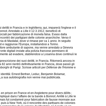
delitti in Francia e in Inghilterra; qui, imparerà l'inglese e il
nnot. Arrestato a Lille il 12.3.1912, beneficiò di
rzati per fabbricazione di moneta falsa. Evaso dalla
ontrò dei partigiani delle colonie anarchiche. Verso il
nia di Mastatal, dove vi rimase per ca 1 anno. In seguito
d e raggiunse l'Europa, installandosi a Torino.
itore ambulante di sapone, ma venne arrestato a Ginevra
nte digitali inviate alla polizia francese permisero di
ovamente ad evadere, stabilendosi a Losanna dove continuò le
a prescrizione dei suoi delitti, in Francia. Ritornerà ancora in
 82 anni rientrò definitivamente in Francia, dove passò gli
borghi di Parigi. Scrisse articoli per
Défense de l'Homme
e
identità: Ernest Bertran, Leduc, Benjamin Bolamar,
 La sua autobiografia non venne mai pubblicata.
n prison en France et en Angleterre pour divers délits ;
t impliqué dans l’affaire de la bande à Bonnot. Arrêté à Lille le
, mais fut condamné pour fabrication de fausse monnaie aux
 puis à New York, où il rencontre des partisans de colonies