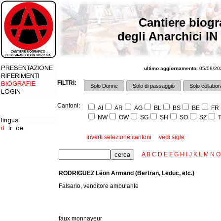
Cantiere biogr
degli Anarchici IN
ultimo aggiornamento:
05/08/202
FILTRI:
Solo Donne
Solo di passaggio
Solo collabora
Cantoni:
AI
AR
AG
BL
BS
BE
FR
NW
OW
SG
SH
SO
SZ
T
inverti selezione cantoni
vedi sigle
A
B
C
D
E
F
G
H
I
J
K
L
M
N
O
RODRIGUEZ Léon Armand (Bertran, Leduc, etc.)
Falsario, venditore ambulante
faux monnayeur