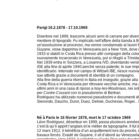
Parigi 16.2.1878 - 17.10.1969
.
Disertore nel 1899, trascorre alcuni anni di carcere per diversi 
mestiere di tipografo. Fu implicato nell'affare della banda à Bo
un'assoluzione al processo, ma venne condannato ai lavori fo
Guyane, visse dapprima in Venezuela poi a New York, dove inc
1933 si stabilì in Costa Rica presso altri compagni della colo
nuovamente incarcerato in Venezuela, poi si rifugiò a Trinida
Nel 1939 entra in Svizzera, a Losanna /VD, diventando vend
/GE alla fine di aprile 1940 perché senza patente; le sue impro
identificarlo. Internato nel campo di Witzwil /BE, riesce nu
sue attività grazie a documenti di identità di un compagno.
Alla fine della guerra ritornò in Italia ed inseguito, grazie all
Costa Rica e in Venezuela per ritrovare vecchie amiche, ma a
ultimi anni in una casa di riposo a Issy-les-Moulinaux, nei sob
per
Contre-Courant
con lo pseudonimo di Bertran.
Rodriguez ha utilizzato numerosi pseudonimi e documenti di 
Sieronski, Daucho, Durol, Duez, Delisle, Duchesse, Roger...
Né à Paris le 16 février 1878, mort le 17 octobre 1969
.
Léon Rodriguez, déserteur en 1899, passa plusieurs années e
c’est là qu’il apprit l’anglais et le métier de typographe. Il fu
12 mars 1912, il bénéficia d’un acquittement lors du procès
travaux forcés. Evadé de Guyane, il vit d’abord au Venezuela