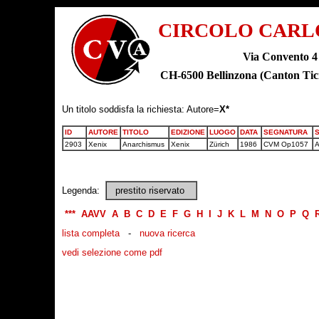
CIRCOLO CARL
Via Convento 4
CH-6500 Bellinzona (Canton T
Un titolo soddisfa la richiesta: Autore=
X*
ID
AUTORE
TITOLO
EDIZIONE
LUOGO
DATA
SEGNATURA
2903
Xenix
Anarchismus
Xenix
Zürich
1986
CVM Op1057
A
Legenda:
prestito riservato
***
AAVV
A
B
C
D
E
F
G
H
I
J
K
L
M
N
O
P
Q
lista completa
-
nuova ricerca
vedi selezione come pdf