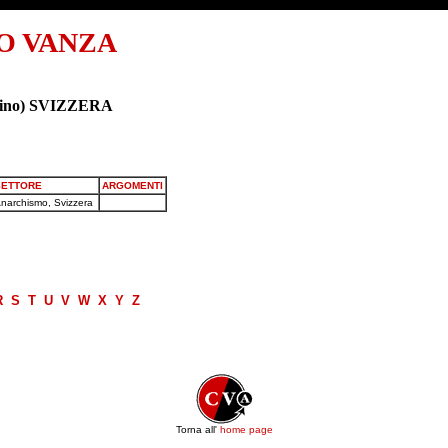
O VANZA
icino) SVIZZERA
SETTORE
ARGOMENTI
narchismo, Svizzera
R
S
T
U
V
W
X
Y
Z
Torna all'
home page