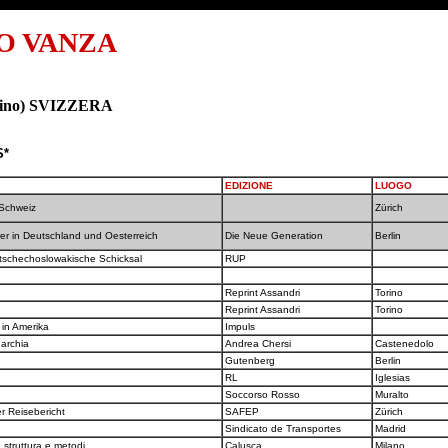
O VANZA
icino) SVIZZERA
S*
EDIZIONE
LUOGO
 Schweiz
Zürich
rer in Deutschland und Oesterreich
Die Neue Generation
Berlin
tschechoslowakische Schicksal
RUP
Reprint Assandri
Torino
Reprint Assandri
Torino
 in Amerika
Impuls
narchia
Andrea Chersi
Castenedolo
Gutenberg
Berlin
RL
Iglesias
Soccorso Rosso
Muralto
er Reisebericht
SAFEP
Zürich
Sindicato de Transportes
Madrid
, struttura e metodi
Calusca
Milano