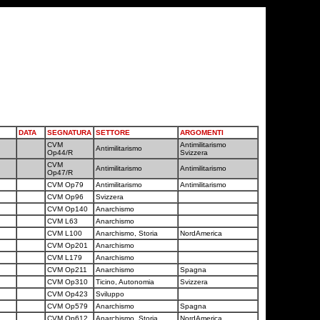
DATA
SEGNATURA
SETTORE
ARGOMENTI
CVM
Antimilitarismo
Antimilitarismo
Op44/R
Svizzera
CVM
Antimilitarismo
Antimilitarismo
Op47/R
CVM Op79
Antimilitarismo
Antimilitarismo
CVM Op96
Svizzera
CVM Op140
Anarchismo
CVM L63
Anarchismo
CVM L100
Anarchismo, Storia
NordAmerica
CVM Op201
Anarchismo
CVM L179
Anarchismo
CVM Op211
Anarchismo
Spagna
CVM Op310
Ticino, Autonomia
Svizzera
CVM Op423
Sviluppo
CVM Op579
Anarchismo
Spagna
CVM Op612
Anarchismo, Storia
NordAmerica