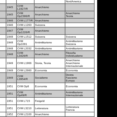
NordAmerica
CVM
1945
Anarchismo
L1927/R
CVM
Anarchismo
1945
Anarchismo
Op1596/R
Teoria
1946
CVM L177/R
Anarchismo
1946
CVM L1263
Svizzera
CVM
1947
Anarchismo
Op1226/R
1948
CVM L1512
Svizzera
Svizzera
CVM
Antimilitarismo
1948
Antimilitarismo
Op1091
Svizzera
1948
CVM L2032
Antimilitarismo
Antimilitarismo
CVM
Filosofia
1948
Anarchismo
L3426/R
Individualismo
Anarchismo
1949
CVM L1966
Storia, Teoria
Anarchismo
Internazionale
1949
CVM L2660
Economia
Economia
Destra
CVM
1949
Socialismo
Fascismo
L3954/R
Europa
1951
CVM Op8
Economia
Economia
CVM
Antimilitarismo
1951
Antimilitarismo
Op49/R
Internazionale
1951
CVM L715
Freigeld
Letteratura
1951
CVM L3210
Letteratura
Francia
1952
CVM L2100
Anarchismo