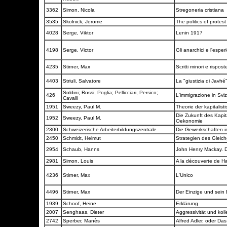
3362
Simon, Nicola
Stregoneria cristiana
3535
Skolnick, Jerome
The politics of protes
4028
Serge, Viktor
Lenin 1917
4198
Serge, Victor
Gli anarchici e l'espe
4235
Stirner, Max
Scritti minori e risposte
4403
Striuli, Salvatore
La "giustizia di Javhé
Soldini; Rossi; Poglia; Pellicciari; Persico;
426
L'immigrazione in Svi
Cavalli
1951
Sweezy, Paul M.
Theorie der kapitalis
Die Zukunft des Kapit
1952
Sweezy, Paul M.
Oekonomie
2300
Schweizerische Arbeiterbildungszentrale
Die Gewerkschaften i
2450
Schmidt, Helmut
Strategien des Gleic
2954
Schaub, Hanns
John Henry Mackay. 
2981
Simon, Louis
A la découverte de H
4236
Stirner, Max
L'Unico
4496
Stirner, Max
Der Einzige und sein
1939
Schoof, Heine
Erklärung
2007
Senghaas, Dieter
Aggressivität und kol
2742
Sperber, Manès
Alfred Adler, oder Da