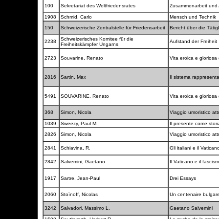
100
Sekretariat des Weltfriedensrates
Zusammenarbeit und A
1908
Schmid, Carlo
Mensch und Technik
150
Schweizerische Zentralstelle für Friedensarbeit
Bericht über die Täti
Schweizerisches Komitee für die
2238
Aufstand der Freiheit
Freiheitskämpfer Ungarns
2723
Souvarine, Renato
Vita eroica e gloriosa
2816
Sartin, Max
Il sistema rappresenta
5491
SOUVARINE, Renato
Vita eroica e gloriosa
368
Simon, Nicola
Viaggio umoristico att
1039
Sweezy, Paul M.
Il presente come stor
2826
Simon, Nicola
Viaggio umoristico att
2841
Schiavina, R.
Gli italiani e il Vatica
2842
Salvemini, Gaetano
Il Vaticano e il fascis
1917
Sartre, Jean-Paul
Drei Essays
2060
Stoïnoff, Nicolas
Un centenaire bulgar
3242
Salvadori, Massimo L.
Gaetano Salvemini