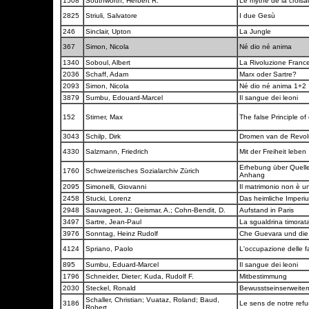
1508
Southworth, Herbert R.
Le mythe de la crois
2825
Striuli, Salvatore
I due Gesù
246
Sinclair, Upton
La Jungle
367
Simon, Nicola
Né dio né anima
1340
Soboul, Albert
La Rivoluzione France
2036
Schaff, Adam
Marx oder Sartre?
2093
Simon, Nicola
Né dio né anima 1+2
3879
Sumbu, Edouard-Marcel
Il sangue dei leoni
152
Stirner, Max
The false Principle 
3043
Schilp, Dirk
Dromen van de Revol
4330
Salzmann, Friedrich
Mit der Freiheit leben
Erhebung über Quelle
1760
Schweizerisches Sozialarchiv Zürich
Anhang
2095
Simonelli, Giovanni
Il matrimonio non è 
2458
Stucki, Lorenz
Das heimliche Imper
2948
Sauvageot, J.; Geismar, A.; Cohn-Bendit, D.
Aufstand in Paris
3497
Sartre, Jean-Paul
La sgualdrina timora
3976
Sonntag, Heinz Rudolf
Che Guevara und die
4124
Spriano, Paolo
L'occupazione delle 
895
Sumbu, Eduard-Marcel
Il sangue dei leoni
1796
Schneider, Dieter; Kuda, Rudolf F.
Mitbestimmung
2030
Steckel, Ronald
Bewusstseinserweite
Schaller, Christian; Vuataz, Roland; Baud,
3186
Le sens de notre ref
Robert