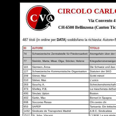
CIRCOLO CARL
Via Convento 4
CH-6500 Bellinzona (Canton T
487 titoli (in ordine per
DATA
) soddisfano la richiesta: Autore=
ID
AUTORE
TITOLO
74
Schweizerische Zentralstelle für Friedensarbeit
Atomgefahr über der
77
Steinitz, Marta; Misar, Olga; Stöcker, Helene
Kriegsdienstverweige
110
Siemsen, Anna
Die Schweiz und das 
127
Schweizerische Kommunistische Organisation
Statuten der SKO
208
Stirner, Max
Scritti minori
210
Stirner, Max
L'unico
263
Souchy, A.
Schreckensherrschaft
373
Shelley, P.B.
La mascherata dell'a
400
Sinclair, Upton
Boston
402
Sartin, Max
Berneri in Spagna
608
Soccorso Rosso
Chi contro chi
953
SAFEP
Tansania. Ein kritisch
1432
Sindicato de Transportes Madrid
A.B.C. Sindicalista
1512
St. John, Vincent
L'I.W.W. La sua storia