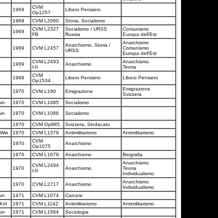
CVM
1969
Libero Pensiero
Op1257
1969
CVM L2060
Storia, Socialismo
CVM L2327
Socialismo / URSS
Comunismo
1969
FB
Russia
Europa dell'Est
Anarchismo
Anarchismo, Storia /
1969
CVM L2457
Comunismo
URSS
Europa dell'Est
CVM L2493
Anarchismo
1969
Anarchismo
I-II
Teoria
CVM
1969
Libero Pensiero
Libero Pensiero
Op1534
Emigrazione
1970
CVM L190
Emigrazione
Svizzera
ain
1970
CVM L1085
Socialismo
ain
1970
CVM L1086
Socialismo
1970
CVM Op885
Svizzera, Sindacato
n/Wie
1970
CVM L1379
Antimilitarismo
Antimilitarismo
CVM
1970
Anarchismo
Op1075
1970
CVM L1679
Anarchismo
Biografia
Anarchismo
CVM L2494
1970
Anarchismo
Teoria
I-II
Individualismo
Anarchismo
1970
CVM L2717
Anarchismo
Individualismo
ain
1971
CVM L1074
Carcere
 Köl
1971
CVM L1142
Antimilitarismo
Antimilitarismo
ain
1971
CVM L1564
Sociologia