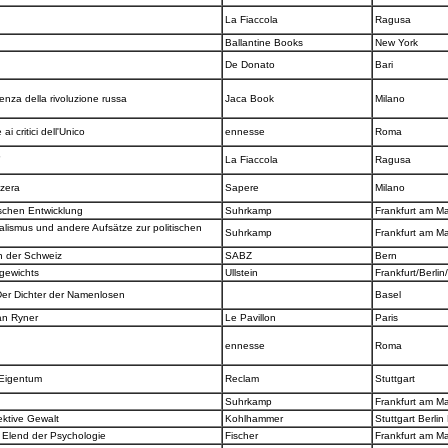
La Fiaccola
Ragusa
t
Ballantine Books
New York
De Donato
Bari
rienza della rivoluzione russa
Jaca Book
Milano
 ai critici dell'Unico
ennesse
Roma
"
La Fiaccola
Ragusa
zzera
Sapere
Milano
tischen Entwicklung
Suhrkamp
Frankfurt am M
alismus und andere Aufsätze zur politischen
Suhrkamp
Frankfurt am M
n der Schweiz
SABZ
Bern
hgewichts
Ullstein
Frankfurt/Berli
Der Dichter der Namenlosen
Basel
an Ryner
Le Pavillon
Paris
ennesse
Roma
 Eigentum
Reclam
Stuttgart
Suhrkamp
Frankfurt am M
lektive Gewalt
Kohlhammer
Stuttgart Berlin
s Elend der Psychologie
Fischer
Frankfurt am M