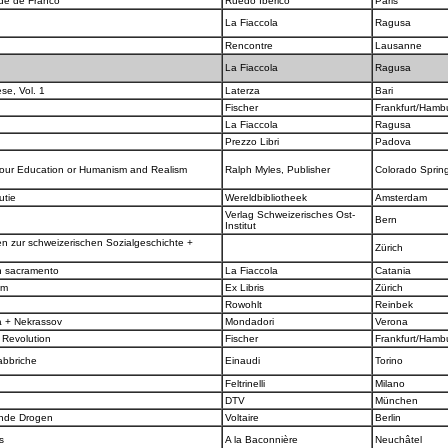
ade de Franco
Ruedo Ibérico
Paris
La Fiaccola
Ragusa
Rencontre
Lausanne
La Fiaccola
Ragusa
se, Vol. 1
Laterza
Bari
Fischer
Frankfurt/Hamb
La Fiaccola
Ragusa
Prezzo Libri
Padova
of our Education or Humanism and Realism
Ralph Myles, Publisher
Colorado Sprin
utie
Wereldbibliotheek
Amsterdam
Verlag Schweizerisches Ost-
Bern
Institut
n zur schweizerischen Sozialgeschichte +
Zürich
un sacramento
La Fiaccola
Catania
ium
Ex Libris
Zürich
Rowohlt
Reinbek
ta + Nekrassov
Mondadori
Verona
 Revolution
Fischer
Frankfurt/Hamb
fabbriche
Einaudi
Torino
Feltrinelli
Milano
DTV
München
rnde Drogen
Voltaire
Berlin
us
A la Baconnière
Neuchâtel