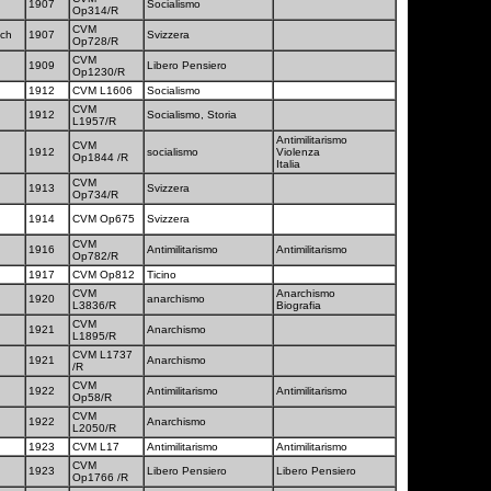
1907
Socialismo
Op314/R
CVM
ich
1907
Svizzera
Op728/R
CVM
1909
Libero Pensiero
Op1230/R
1912
CVM L1606
Socialismo
CVM
1912
Socialismo, Storia
L1957/R
Antimilitarismo
CVM
1912
socialismo
Violenza
Op1844 /R
Italia
CVM
1913
Svizzera
Op734/R
1914
CVM Op675
Svizzera
CVM
1916
Antimilitarismo
Antimilitarismo
Op782/R
1917
CVM Op812
Ticino
CVM
Anarchismo
1920
anarchismo
L3836/R
Biografia
CVM
1921
Anarchismo
L1895/R
CVM L1737
1921
Anarchismo
/R
CVM
1922
Antimilitarismo
Antimilitarismo
Op58/R
CVM
1922
Anarchismo
L2050/R
1923
CVM L17
Antimilitarismo
Antimilitarismo
CVM
I.
1923
Libero Pensiero
Libero Pensiero
Op1766 /R