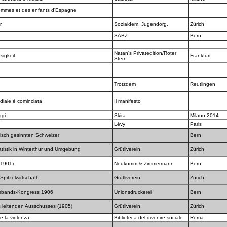
femmes et des enfants d'Espagne
er
Sozialdem. Jugendorg.
Zürich
SABZ
Bern
Natan's Privatedition/Roter
sigkeit
Frankfurt
Stern
Trotzdem
Reutlingen
diale è cominciata
Il manifesto
oggi.
Skira
Milano 2014
Lévy
Paris
stisch gesinnten Schweizer
Bern
atistik in Winterthur und Umgebung
Grütliverein
Zürich
 (1901)
Neukomm & Zimmermann
Bern
 Spitzelwirtschaft
Grütliverein
Zürich
Verbands-Kongress 1906
Unionsdruckerei
Bern
s leitenden Ausschusses (1905)
Grütliverein
Zürich
e la violenza
Biblioteca del divenire sociale
Roma