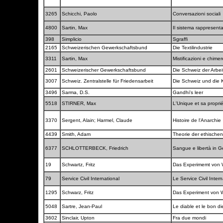
3265
Schicchi, Paolo
Conversazioni sociali
4800
Sartin, Max
Il sistema rappresenta
398
Simplicio
Sgraffi
2165
Schweizerischen Gewerkschaftsbund
Die Textilindustrie
3311
Sartin, Max
Mistificazioni e chime
2601
Schweizerischer Gewerkschaftsbund
Die Schweiz der Arbe
3007
Schweiz. Zentralstelle für Friedensarbeit
Die Schweiz und die 
3496
Sarma, D.S.
Gandhi's leer
5518
STIRNER, Max
L'Unique et sa propri
3370
Sergent, Alain; Harmel, Claude
Histoire de l'Anarchie
4439
Smith, Adam
Theorie der ethische
6377
SCHLOTTERBECK, Friedrich
Sangue e libertà in 
19
Schwartz, Fritz
Das Experimemt von 
79
Service Civil International
Le Service Civil Inte
1295
Schwarz, Fritz
Das Experiment von 
5048
Sartre, Jean-Paul
Le diable et le bon d
3602
Sinclair, Upton
Fra due mondi