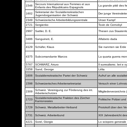
Secours International aux Femmes et aux
1546
La grande pitié des 
Enfants des Républicains Espagnols
Sekretariat der Sozialdemokratischen
1602
Der junge Vereinsleit
Jugendorganisation der Schweiz
2349
Schweizerische Arbeiterbildungszentrale
Unser Kampf
2721
Sergienko
Toxin de Cernobyl
2997
Sattler, D. E.
Thesen zus Staatenlo
3486
Sanguineti, E.
Alfabeto dada
4129
Schäfer, Klaus
Sie nannten sie Erde
4375
Subcomandante Marcos
La quarta guerra mon
5767
SCHWARZ, Arturo
Il surrealismo. Ieri e 
3358
Sand, George
Lélia
1606
Sozialdemokratische Partei der Schweiz
Aufruf an alle soziali
1598
Schweizerisches Arbeitersekretariat
Versuch einer Lohnst
Schweiz. Vereinigung zur Förderung des int.
2309
Mitgliederverzeichnis
Arbeiterschutzes
Sozialdemokratische Fraktion des Zürcher
1723
Politische Polizei und
Kantonsrates
1729
Schweiz. Metallarbeiter-Verband
Protokoll über den 
1731
Schweiz. Arbeiterbund
XIX Jahresbericht de
4221
Sorel, Giorgio
Lo sciopero generale 