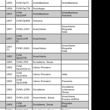
1955
CVM Op70
Antimilitarismo
Antimilitarismo
1956
CVM Op776
Sociologia
CVM
Antimilitarismo
1957
Antimilitarismo
Op119/R
Svizzera
1957
CVM Op854
Svizzera
Anarchismo
1957
CVM L1547
Anarchismo
Biografia
Italia
CVM
1957
Op1014/R
Anarchismo
FL
Anarchismo
1957
CVM L3401
Anarchismo
Biografia
(?)
Italia
CVM
1962
Anarchismo
Op197/R
1962
CVM L555
Socialismo, Storia
CVM
1962
Libero Pensiero
Op1022(I-V)
CVM
1962
Libero Pensiero
Italia
Op1030A
CVM
1962
Libero Pensiero
Fascismo
Op1030B
Socialismo
1963
CVM L1056
Socialismo
Letteratura
Teoria
Anarchismo
1963
CVM L1191
Anarchismo, Storia
Europa dell'Est
CVM
Biografia
1963
Socialismo, Storia
L1904/R
Italia