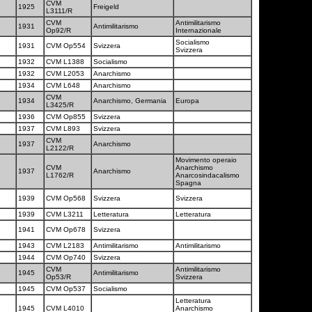
CVM
1925
Freigeld
L3111/R
CVM
Antimilitarismo
1931
Antimilitarismo
Op92/R
Internazionale
Socialismo
1931
CVM Op554
Svizzera
Svizzera
1932
CVM L1388
Socialismo
1932
CVM L2053
Anarchismo
1934
CVM L648
Anarchismo
CVM
1934
Anarchismo, Germania
Europa
L3425/R
1936
CVM Op855
Svizzera
1937
CVM L893
Svizzera
CVM
1937
Anarchismo
L2122/R
Movimento operaio
CVM
Anarchismo
1937
Anarchismo
L1762/R
Anarcosindacalismo
Spagna
1939
CVM Op568
Svizzera
Svizzera
1939
CVM L3211
Letteratura
Letteratura
1941
CVM Op678
Svizzera
1943
CVM L2183
Antimilitarismo
Antimilitarismo
1944
CVM Op740
Svizzera
CVM
Antimilitarismo
1945
Antimilitarismo
Op53/R
Svizzera
1945
CVM Op537
Socialismo
Letteratura
1945
CVM L4010
Anarchismo