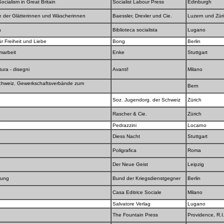
cialism in Great Britain
Socialist Labour Press
Edinburgh
se der Glätterinnen und Wäscherinnen
Baessler, Drexler und Cie.
Luzern und Zür
ta
Biblioteca socialista
Lugano
ür Freiheit und Liebe
Bong
Berlin
imarbeit
Enke
Stuttgart
tura - disegni
Avanti!
Milano
chweiz. Gewerkschaftsverbände zum
Bern
Soz. Jugendorg. der Schweiz
Zürich
Rascher & Cie.
Zürich
e
Pedrazzini
Locarno
Diess Nacht
Stuttgart
Poligrafica
Roma
Der Neue Geist
Leipzig
erung
Bund der Kriegsdienstgegner
Berlin
Casa Editrice Sociale
Milano
Salvatore Verlag
Lugano
The Fountain Press
Providence, R.