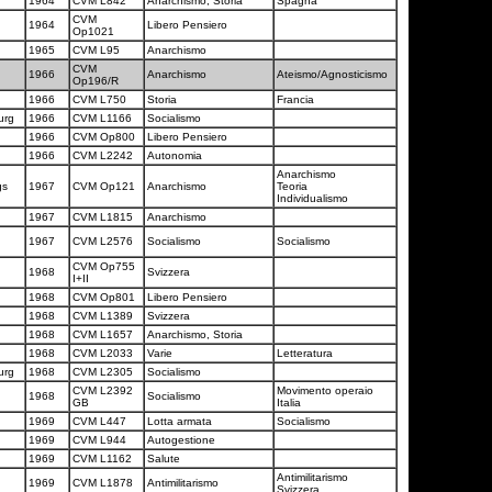
1964
CVM L842
Anarchismo, Storia
Spagna
CVM
1964
Libero Pensiero
Op1021
1965
CVM L95
Anarchismo
CVM
1966
Anarchismo
Ateismo/Agnosticismo
Op196/R
1966
CVM L750
Storia
Francia
urg
1966
CVM L1166
Socialismo
1966
CVM Op800
Libero Pensiero
1966
CVM L2242
Autonomia
Anarchismo
gs
1967
CVM Op121
Anarchismo
Teoria
Individualismo
1967
CVM L1815
Anarchismo
1967
CVM L2576
Socialismo
Socialismo
CVM Op755
1968
Svizzera
I+II
1968
CVM Op801
Libero Pensiero
1968
CVM L1389
Svizzera
1968
CVM L1657
Anarchismo, Storia
1968
CVM L2033
Varie
Letteratura
urg
1968
CVM L2305
Socialismo
CVM L2392
Movimento operaio
1968
Socialismo
GB
Italia
1969
CVM L447
Lotta armata
Socialismo
1969
CVM L944
Autogestione
1969
CVM L1162
Salute
Antimilitarismo
1969
CVM L1878
Antimilitarismo
Svizzera