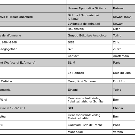
Unione Tipografica Siciliana
Palermo
Bibl. de L'Adunata dei
tivo e l'ideale anarchico
Newark (USA)
refrattari
L'Adunata dei refrattari
Newark
Hauenstein
Olten
re del riformismo
Gruppo Editoriale Anarchico
Torino
it 1484-1948
SGB
Zürich
Kriegsgefahr
SZfF
Zürich
Contact
Amsterdam
été (Preface di E. Armand)
SLIM
Paris
Le Portulan
Dole-du-Jura
n Gefühle
Georg Kurt Schauer
Frunkfurt
Germania
Einaudi
Torino
Genossenschaft Verlag
Wörgl
Bern
freiwirtschaftlicher Schriften
rnational 1929-1951
SCI
Chopin
Genossenschaft Verlag
Wörgl
Bern
Freiwirtschaftlich
ieu
Gallimard Livre de Poche
Paris
Mondadori
Verona