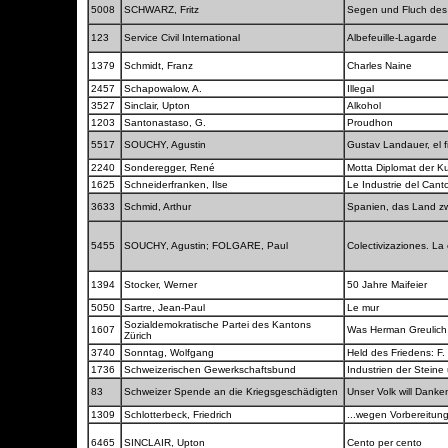
5008
SCHWARZ, Fritz
Segen und Fluch des 
123
Service Civil International
Albefeuille-Lagarde
1379
Schmidt, Franz
Charles Naine
2457
Schapowalow, A.
Illegal
3527
Sinclair, Upton
Alkohol
1203
Santonastaso, G.
Proudhon
5517
SOUCHY, Agustin
Gustav Landauer, el f
2240
Sonderegger, René
Motta Diplomat der K
1625
Schneiderfranken, Ilse
Le Industrie del Cant
3633
Schmid, Arthur
Spanien, das Land zw
5455
SOUCHY, Agustin; FOLGARE, Paul
Colectivizaziones. La
1394
Stocker, Werner
50 Jahre Maifeier
5050
Sartre, Jean-Paul
Le mur
Sozialdemokratische Partei des Kantons
1607
Was Herman Greulic
Zürich
3740
Sonntag, Wolfgang
Held des Friedens: F
1736
Schweizerischen Gewerkschaftsbund
Industrien der Stein
83
Schweizer Spende an die Kriegsgeschädigten
Unser Volk will Dank
1309
Schlotterbeck, Friedrich
...wegen Vorbereitun
6465
SINCLAIR, Upton
Cento per cento