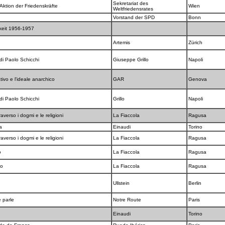
Sekretariat des
ktion der Friedenskräfte
Wien
Weltfriedensrates
Vorstand der SPD
Bonn
gkeit 1956-1957
Artemis
Zürich
 di Paolo Schicchi
Giuseppe Grillo
Napoli
tivo e l'ideale anarchico
GAR
Genova
 di Paolo Schicchi
Grillo
Napoli
raverso i dogmi e le religioni
La Fiaccola
Ragusa
ia
Einaudi
Torino
raverso i dogmi e le religioni
La Fiaccola
Ragusa
no
La Fiaccola
Ragusa
mo
La Fiaccola
Ragusa
Ullstein
Berlin
e parle
Notre Route
Paris
Einaudi
Torino