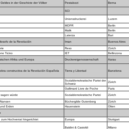
Geldes in der Geschicte der Völker
Pestalozzi
Berna
SCI
Unionsdruckerei
Luzern
MOPR
Berlin
Malik
Berlin
Laterza
Bari
ilosofo de la Revolución
Iman
Buenos Aires
urie
Reso
Zürich
one Ticino
IET
Bellinzona
ischen Afrika und Europa
Druckereigenossenschaft
Aarau
 obra constructiva de la Revolución Española
Tierra y Libertad
Barcelona
Sozialdemokratische Partei der
Zürich
Schweiz
Gallimard Livre de Poche
Paris
h sagen würde
Sozialdemokratische Partei
Zürich
. Nansen
Büchergilde Gutenberg
Zürich
e und Erden
Hauenstein
Olten
en
g zum Hochverrat hingerichtet
Europa
Stuttgart
Baldini & Castoldi
Milano