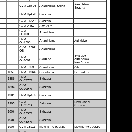
Anarchismo
CVM Op626
Anarchismo, Storia
Spagna
CVM Op673
Svizzera
CVM L1320
Svizzera
CVM VHS2
Ambiente
CVM
Anarchismo
Op1085
CVM
Anarchismo
Arti visive
Op1308
CVM L2397
Anarchismo
GB
Sviluppo
CVM
Sviluppo
Autonomia
Op2001
NordAmerica
CVM L3595
Anarchismo
Arte
1857
CVM L1964
Socialismo
Letteratura
CVM
1889
Svizzera
Op677/R
CVM
1894
Svizzera
Op669/R
1901
CVM Op895
Svizzera
CVM
Diritti umani
1905
Svizzera
Op727/R
Svizzera
CVM
1906
Svizzera
Op733/R
CVM
1906
Svizzera
Op735/R
1906
CVM L3511
Movimento operaio
Movimento operaio
CVM