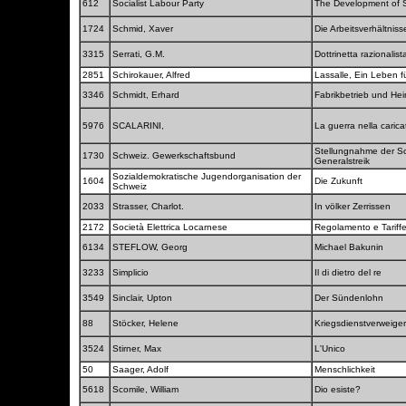
612
Socialist Labour Party
The Development of So
1724
Schmid, Xaver
Die Arbeitsverhältnis
3315
Serrati, G.M.
Dottrinetta razionalis
2851
Schirokauer, Alfred
Lassalle, Ein Leben f
3346
Schmidt, Erhard
Fabrikbetrieb und He
5976
SCALARINI,
La guerra nella carica
Stellungnahme der S
1730
Schweiz. Gewerkschaftsbund
Generalstreik
Sozialdemokratische Jugendorganisation der
1604
Die Zukunft
Schweiz
2033
Strasser, Charlot.
In völker Zerrissen
2172
Società Elettrica Locarnese
Regolamento e Tariff
6134
STEFLOW, Georg
Michael Bakunin
3233
Simplicio
Il di dietro del re
3549
Sinclair, Upton
Der Sündenlohn
88
Stöcker, Helene
Kriegsdienstverweig
3524
Stirner, Max
L'Unico
50
Saager, Adolf
Menschlichkeit
5618
Scomile, William
Dio esiste?