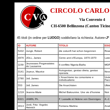
CIRCOLO CARLO
Via Convento 4
CH-6500 Bellinzona (Canton Tic
45 titoli (in ordine per
LUOGO
) soddisfano la richiesta: Autore=
J*
ID
AUTORE
TITOLO
EDI
5432
Jungk, Robert
die zukunft hat schon begonnen
Row
4976
JOLL, James
Cento anni d'Europa, 1870-1970
Late
Jeunesses Progressistes
1159
Il conflitto Nigeria-Biafra
MG
de Lausanne
Autogestao, gestao direta, gestao
3141
Joyeux, Maurice
Nov
operaria
L'Anarchismo tra comunismo e
Unde
2780
Joll, James
individualismo
Fiac
553
Joll, James
Die Anarchisten
Ullst
1219
Jeanne-Marie
Michel Bakounine. Une vie d'homme
Noir
6321
JAMIN, Ph.
F. Lassalle et Helene von Doenniges
A.-J
Jordi, Fritz; Vogeler,
3013
Fontana Martina
Anab
Heinrich