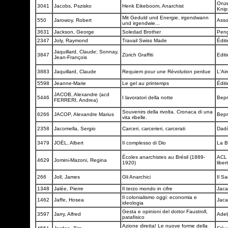
Onze
3041
Jacobs, Pszisko
Henk Eikeboom, Anarchist
Knip
Mit Geduld und Energie, irgendwann
550
Jarowoy, Robert
Asso
und irgendwie...
3631
Jackson, George
Soledad Brother
Pen
2347
Joly, Raymond
Travail Swiss Made
Édit
Jaquillard, Claude; Sonnay,
3847
Zürich Graffiti
Editi
Jean-François
3883
Jaquillard, Claude
Requiem pour une Révolution perdue
L'Ai
5598
Jeanne-Marie
Le gel au printemps
Édit
JACOB, Alexandre (acd
5446
I lavoratori della notte
Bepr
FERRERI, Andrea)
Souvenirs della rivolta. Cronaca di una
6266
JACOP, Alexandre Marius
Bep
vita ribelle.
2358
Jacomella, Sergio
Carceri, carcerieri, carcerati
Dad
3479
JOËL, Albert
Il complesso di Dio
La B
Écoles anarchistes au Brésil (1889-
ACL 
4629
Jomini-Mazoni, Regina
1920)
liber
266
Joll, James
Gli Anarchici
Il S
1348
Jalée, Pierre
Il terzo mondo in cifre
Jac
Il colonialismo oggi: economia e
1462
Jaffe, Hosea
Jac
ideologia
Gesta e opinioni del dottor Faustroll,
3597
Jarry, Alfred
Adel
patafisico
Azione diretta! Le nuove forme della