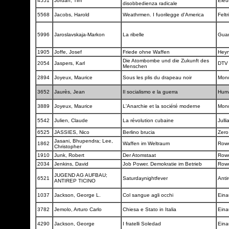
4551
Jordan, Tim
Elèu
disobbedienza radicale
5568
Jacobs, Harold
Weathrmen. I fuorilegge d'America
Feltr
5996
Jaroslavskaja-Markon
La ribelle
Gua
1905
Joffe, Josef
Friede ohne Waffen
Hey
Die Atombombe und die Zukunft des
2054
Jaspers, Karl
DT
Menschen
2894
Joyeux, Maurice
Sous les plis du drapeau noir
Mond
3652
Jaurès, Jean
Il socialismo e la guerra
Hum
3889
Joyeux, Maurice
L'Anarchie et la société moderne
Mond
5542
Julien, Claude
La révolution cubaine
Julli
6525
JASSIES, Nico
Berlino brucia
Zero
Jasani, Bhupendra; Lee,
1862
Waffen im Weltraum
Row
Christopher
1910
Junk, Robert
Der Atomstaat
Row
2034
Jenkins, David
Job Power. Demokratie im Betrieb
Row
JUGEND AG AUFBAU;
6521
Saturdaynightfever
Anti
ANTIREP TICINO
1037
Jackson, George L.
Col sangue agli occhi
Eina
3782
Jemolo, Arturo Carlo
Chiesa e Stato in Italia
Eina
4290
Jackson, George
I fratelli Soledad
Eina