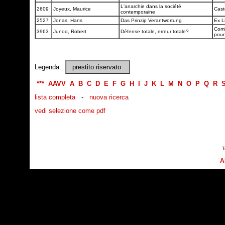
L'anarchie dans la société
2609
Joyeux, Maurice
Cas
contemporaine
2527
Jonas, Hans
Das Prinzip Verantwortung
Ex L
Comi
3963
Junod, Robert
Défense totale, erreur totale?
pour
Legenda:
prestito riservato
***
AAVV
A
B
C
D
E
F
G
H
I
J
K
L
M
N
O
P
Q
R
lista completa
-
nuova ricerca
vedi selezione come pdf
T
A