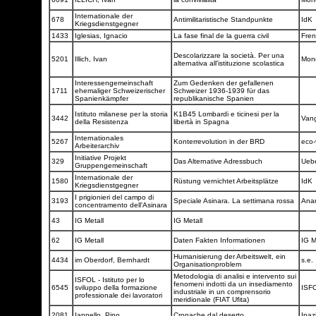
Internationale der
678
Antimilitaristische Standpunkte
IdK
Kriegsdienstgegner
1433
Iglesias, Ignacio
La fase final de la guerra civil
Fren
Descolarizzare la società. Per una
5201
Illich, Ivan
Mon
alternativa all'istituzione scolastica
Interessengemeinschaft
Zum Gedenken der gefallenen
1711
ehemaliger Schweizerischer
Schweizer 1936-1939 für das
Spanienkämpfer
republikanische Spanien
Istituto milanese per la storia
K1B45 Lombardi e ticinesi per la
3442
Vang
della Resistenza
libertà in Spagna
Internationales
5267
Konterrevolution in der BRD
eco-
Arbeiterarchiv
Initiative Projekt
329
Das Alternative Adressbuch
Ueb
Gruppengemeinschaft
Internationale der
1580
Rüstung vernichtet Arbeitsplätze
IdK
Kriegsdienstgegner
I prigionieri del campo di
3193
Speciale Asinara. La settimana rossa
Ana
concentramento dell'Asinara
43
IG Metall
IG Metall
62
IG Metall
Daten Fakten Informationen
IG M
Humanisierung der Arbeitswelt, ein
4434
im Oberdorf, Bernhardt
s.e.
Organisationproblem
Metodologia di analisi e intervento sui
ISFOL - Istituto per lo
fenomeni indotti da un insediamento
6545
sviluppo della formazione
ISF
industriale in un comprensorio
professionale dei lavoratori
meridionale (FIAT Ufita)
2081
Iannello, Pino
Cronache dal deserto
Ipaz