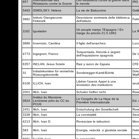
Internationale des
Les Résistants contre la guerre dans
857
IRG
Résistants contre la Guerre
le monde
5463
ISWOLSKY, Helene
La vie de Bakounine
Gall
Istituto Giangiacomo
Descrizione sommaria della biblioteca
3992
Feltr
Feltrinelli
dell'istituto
Un peuple martyr, l'Espagne / En
1162
Igualador
Le R
marge du procès 21.5.1962
3886
Invernizio, Carolina
Il figlio dell'anarchico
Luc
Torquemada. Atrocità e segreti
4773
Ingegneri, Franco
De 
dell'Inquisizione spagnola
6357
INCLAN, Jesus Sotelo
Raiz y razon de Zapata
CF
Initiativkomitee für vermehrte
Dok
31
Sonderegger-Kamil-Bührle
Rüstungskontrolle
Waf
Libérer l'avenir. Appel à une
6106
ILLICH, Ivan
seui
révolution des institutions
2001
Illich, Ivan
Schulen helfen nicht
Row
Institut du Marxisme-
Le Congrés de La Haye de la
3924
Leninisme près du CC du
Ed. 
Première Internationale
PCUS
2451
Illich, Ivan
Entschulung der Gesellschaft
Row
3338
Illich, Ivan
La convivialité
Seui
4213
Illich, Ivan D.
Rovesciare le istituzioni.
Mond
583
Illich, Ivan
Energia, velocità e giustizia sociale
Feltr
6091
ILLICH, Ivan
la convivialità
Mon