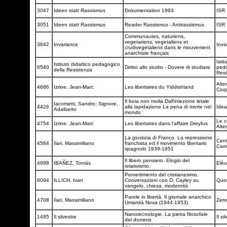
3047
Ideen statt Rassismus
Dokumentation 1993
ISR
3051
Ideen statt Rassismus
Reader Rassismus - Antirassismus
ISR
Communautes, naturiens,
vegetariens, vegetaliens et
3642
Invariance
Inva
crudivegetaliens dans le mouvement
anarchiste français
Istit
Istituto didattico pedagogico
6540
Diritto allo studio - Dovere di studiare
peda
della Resistenza
Res
Alter
4686
Izrine, Jean-Marc
Les libertaires du Yiddishland
Coqu
Il boia non molla Dall'iniezione letale
Iacometti, Sandro; Signore,
4426
alla lapidazione La pena di morte nel
Idea
Adalberto
mondo
Le c
4754
Izrine, Jean-Marc
Les libertaires dans l'affaire Dreyfus
Alte
La giustizia di Franco. La repressione
Cent
4584
Ilari, Massimiliano
franchista ed il movimento libertario
Cami
spagnolo 1939-1951
Il libero pensiero. Elogio del
4998
IBAÑEZ, Tomás
Elèu
relativismo.
Pervertimento del cristianesimo.
6094
ILLICH, Ivan
Conversazioni con D. Cayley su
Quod
vangelo, chiesa, modernità
Parole in libertà. Il giornale anarchico
4708
Ilari, Massimiliano
Zero
Umanità Nova (1944-1953)
Nanotecnologie. La pietra filosofale
1485
Il silvestre
Il si
del dominio