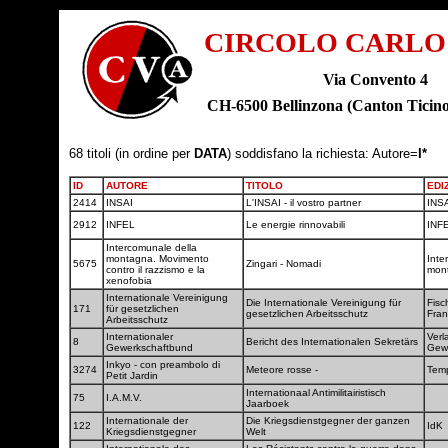
CIRCOLO CARLO
Via Convento 4
CH-6500 Bellinzona (Canton Tic
68 titoli (in ordine per
DATA
) soddisfano la richiesta: Autore=
I*
ID
AUTORE
TITOLO
EDI
2414
INSAI
L'INSAI - il vostro partner
INS
2912
INFEL
Le energie rinnovabili
INF
Intercomunale della
montagna. Movimento
Inte
5675
Zingari - Nomadi
contro il razzismo e la
mon
xenofobia
Internationale Vereinigung
Die Internationale Vereinigung für
Fisc
171
für gesetzlichen
gesetzlichen Arbeitsschutz
Fra
Arbeitsschutz
Internationaler
Verl
8
Bericht des Internationalen Sekretärs
Gewerkschaftbund
Gew
Inkyo - con preambolo di
3274
Meteore rosse -
Temp
Petit Jardin
Internationaal Antimilitairistisch
75
I.A.M.V.
Jaarboek
Internationale der
Die Kriegsdienstgegner der ganzen
122
IdK
Kriegsdienstgegner
Welt