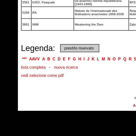
Gli anarchici nell'età repubblicana
5581
IUSO, Pasquale
BF
[1943-1968]
Histoire de l'Internationale des
Rela
5266
IFA
fédérations anarchistes 1968-2008
fédé
5881
IWW
Weakening the Dam
Zab
Legenda:
prestito riservato
***
AAVV
A
B
C
D
E
F
G
H
I
J
K
L
M
N
O
P
Q
R
lista completa
-
nuova ricerca
vedi selezione come pdf
T
A