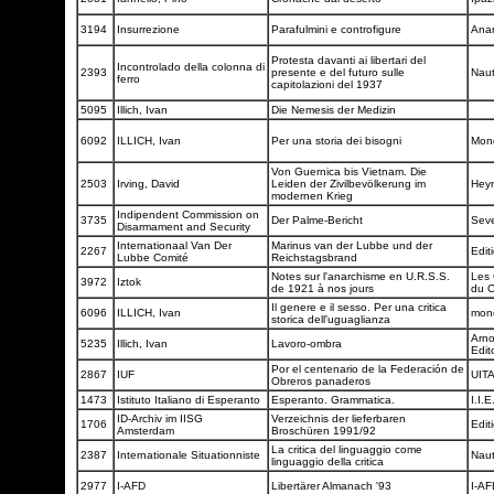
3194
Insurrezione
Parafulmini e controfigure
Ana
Protesta davanti ai libertari del
Incontrolado della colonna di
2393
presente e del futuro sulle
Naut
ferro
capitolazioni del 1937
5095
Illich, Ivan
Die Nemesis der Medizin
6092
ILLICH, Ivan
Per una storia dei bisogni
Mon
Von Guernica bis Vietnam. Die
2503
Irving, David
Leiden der Zivilbevölkerung im
Hey
modernen Krieg
Indipendent Commission on
3735
Der Palme-Bericht
Seve
Disarmament and Security
Internationaal Van Der
Marinus van der Lubbe und der
2267
Edit
Lubbe Comité
Reichstagsbrand
Notes sur l'anarchisme en U.R.S.S.
Les 
3972
Iztok
de 1921 à nos jours
du 
Il genere e il sesso. Per una critica
6096
ILLICH, Ivan
mon
storica dell'uguaglianza
Arno
5235
Illich, Ivan
Lavoro-ombra
Edit
Por el centenario de la Federación de
2867
IUF
UIT
Obreros panaderos
1473
Istituto Italiano di Esperanto
Esperanto. Grammatica.
I.I.E
ID-Archiv im IISG
Verzeichnis der lieferbaren
1706
Edit
Amsterdam
Broschüren 1991/92
La critica del linguaggio come
2387
Internationale Situationniste
Naut
linguaggio della critica
2977
I-AFD
Libertärer Almanach '93
I-A