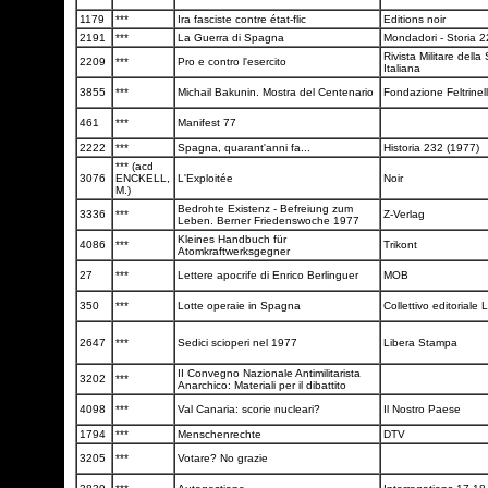
1179
***
Ira fasciste contre état-flic
Editions noir
2191
***
La Guerra di Spagna
Mondadori - Storia 
Rivista Militare della
2209
***
Pro e contro l'esercito
Italiana
3855
***
Michail Bakunin. Mostra del Centenario
Fondazione Feltrinel
461
***
Manifest 77
2222
***
Spagna, quarant'anni fa...
Historia 232 (1977)
*** (acd
3076
ENCKELL,
L'Exploitée
Noir
M.)
Bedrohte Existenz - Befreiung zum
3336
***
Z-Verlag
Leben. Berner Friedenswoche 1977
Kleines Handbuch für
4086
***
Trikont
Atomkraftwerksgegner
27
***
Lettere apocrife di Enrico Berlinguer
MOB
350
***
Lotte operaie in Spagna
Collettivo editoriale L
2647
***
Sedici scioperi nel 1977
Libera Stampa
II Convegno Nazionale Antimilitarista
3202
***
Anarchico: Materiali per il dibattito
4098
***
Val Canaria: scorie nucleari?
Il Nostro Paese
1794
***
Menschenrechte
DTV
3205
***
Votare? No grazie