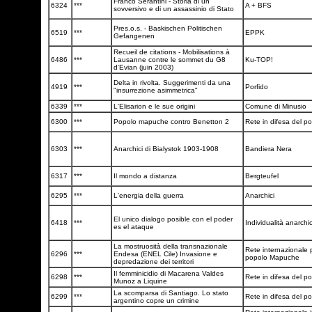
Franco Serantini - Storia di un
6324
***
A + BFS
sovversivo e di un assassinio di Stato
Pres.o.s. - Baskischen Politischen
6519
***
EPPK
Gefangenen
Recueil de citations - Mobilisations à
6486
***
Lausanne contre le sommet du G8
Ku-TOP!
d'Evian (juin 2003)
Delta in rivolta. Suggerimenti da una
4919
***
Porfido
"insurrezione asimmetrica"
6339
***
L'Elisarion e le sue origini
Comune di Minusio
6300
***
Popolo mapuche contro Benetton 2
Rete in difesa del 
6303
***
Anarchici di Bialystok 1903-1908
Bandiera Nera
6317
***
Il mondo a distanza
Bergteufel
6295
***
L'energia della guerra
Anarchici
El unico dialogo posible con el poder
6418
***
Individualità anarchi
es el ataque
La mostruosità della transnazionale
Rete internazionale p
6296
***
Endesa (ENEL Cile) Invasione e
popolo Mapuche
depredazione dei territori
Il femminicidio di Macarena Valdes
6298
***
Rete in difesa del 
Munoz a Liquine
La scomparsa di Santiago. Lo stato
6299
***
Rete in difesa del 
argentino copre un crimine