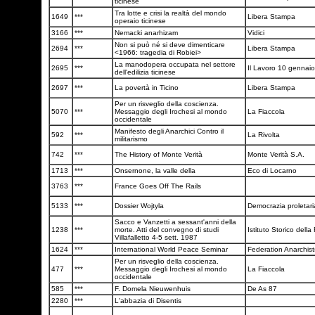
ticinese
Tra lotte e crisi la realtà del mondo
1649
***
Libera Stampa
operaio ticinese
3166
***
Nemacki anarhizam
Vidici
Non si può né si deve dimenticare
2694
***
Libera Stampa
<1966: tragedia di Robiei>
La manodopera occupata nel settore
2695
***
Il Lavoro 10 gennai
dell'edilizia ticinese
2697
***
La povertà in Ticino
Libera Stampa
Per un risveglio della coscienza.
5070
***
Messaggio degli Irochesi al mondo
La Fiaccola
occidentale
Manifesto degli Anarchici Contro il
592
***
La Rivolta
militarismo
742
***
The History of Monte Verità
Monte Verità S.A.
1713
***
Onsernone, la valle della
Eco di Locarno
3763
***
France Goes Off The Rails
5133
***
Dossier Wojtyla
Democrazia proletar
Sacco e Vanzetti a sessant'anni della
1238
***
morte. Atti del convegno di studi
Istituto Storico dell
Villafalletto 4-5 sett. 1987
1624
***
International World Peace Seminar
Federation Anarchis
Per un risveglio della coscienza.
477
***
Messaggio degli Irochesi al mondo
La Fiaccola
occidentale
585
***
F. Domela Nieuwenhuis
De As 87
2280
***
L'abbazia di Disentis