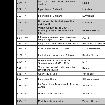
Almanacco razionale di effemeridi
1449
***
Nardis
storiche
2221
***
Il pensiero di Galleani
L'Antistato
3124
***
Il pensiero di Galleani
L'Antistato
Un trentennio di attività anarchica
1233
***
L'Antistato
1914-1945
William Godwin (1756-1836).
3158
***
Philosophe de la Justice et de la
Pensée et Action
Liberté
Il Partito Socialista Italiano nei suoi
2409
***
Avanti!
congressi (Vol. III: 1917-1926)
3074
***
L'Algerie en marche vers le socialisme
Economie et Politiq
2216
***
Sulla "Comunità M.L. Berneri"
Fuori commercio
1158
***
La rivolta studentesca in Svizzera
Politica Nuova
Proletarische Kulturrevolution in
2520
***
DTV
Sowjetrussland (1917-1922)
Testimonianze sullo sviluppo della
599
***
Reprint
Rivoluzione Russa
941
***
Guerre du peuple
Vaugondry
3187
***
Il pensiero libero
Il libero accordo
La République Autonome du Bunker,
2035
***
Adversaires
Zürich
4140
***
Manuel du manifestant
Adversaires
2463
***
Enciclopedia anarquista
Tierra y libertad