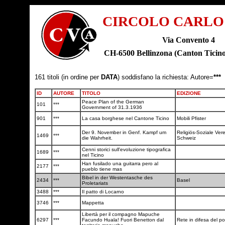
CIRCOLO CARLO
Via Convento 4
CH-6500 Bellinzona (Canton Tic
161 titoli (in ordine per
DATA
) soddisfano la richiesta: Autore=
***
ID
AUTORE
TITOLO
EDIZIONE
Peace Plan of the German
101
***
Government of 31.3.1936
901
***
La casa borghese nel Cantone Ticino
Mobili Pfister
Der 9. November in Genf. Kampf um
Religiös-Soziale Ver
1469
***
die Wahrheit.
Schweiz
Cenni storici sull'evoluzione tipografica
1689
***
nel Ticino
Han fusilado una guitarra pero al
2177
***
pueblo tiene mas
Bibel in der Westentasche des
2434
***
Basel
Proletariats
3488
***
Il patto di Locarno
3746
***
Mappetta
Libertà per il compagno Mapuche
6297
***
Facundo Huala! Fuori Benetton dal
Rete in difesa del 