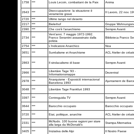
1758
***
Louis Lecoin, combattant de la Paix
Anima
Disoccupazione: la situazione è
2643
***
Il Lavoro, 22 nov. 1
veramente grave
2720
***
Ultimo tango nel deserto
2217
***
Bielerhof
Gruppe Wohnungsn
2390
***
Che cos'è l'anarchismo
Sempre Avanti
Vent'anni. 7 maggio 1972-1992.
2734
***
Franco Serantini assassinato dalla
Biblioteca Franco Se
polizia
2754
***
L'Indicatore Anarchico
Noa
3651
***
Surréalisme et Anarchisme
ACL Atelier de créati
2863
***
Il sindacalismo di base
Sempre Avanti
Libertäre Tage '93 -
2966
***
Dezentral
Informationsmappe
Anarquisme - Exposiciò internacional
2978
***
Ajuntament de Barc
Barcelona 1993
3048
***
Libertäre Tage Frankfurt 1993
3397
***
Controguida TV
Sempre Avanti
3644
***
Barocchio occupato
Barocchio occupato
3720
***
Etat, politique, anarchie
ACL Atelier de créati
McNudo. 100 buone ragioni per stare
2331
***
Stampa Alternativa
alla larga da McDonald's
3405
***
Iniziativa delle Alpi
Il Nostro Paese