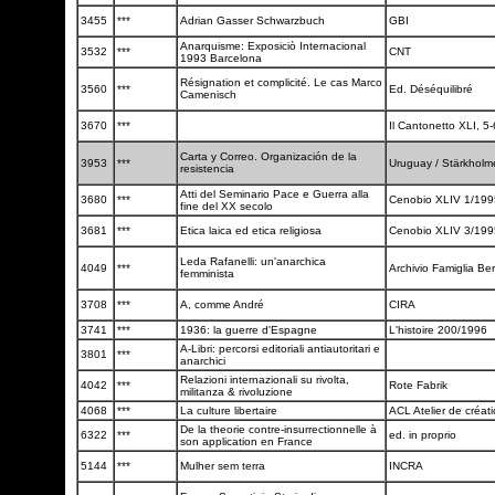
3455
***
Adrian Gasser Schwarzbuch
GBI
Anarquisme: Exposiciò Internacional
3532
***
CNT
1993 Barcelona
Résignation et complicité. Le cas Marco
3560
***
Ed. Déséquilibré
Camenisch
3670
***
Il Cantonetto XLI, 5
Carta y Correo. Organización de la
3953
***
Uruguay / Stärkhol
resistencia
Atti del Seminario Pace e Guerra alla
3680
***
Cenobio XLIV 1/19
fine del XX secolo
3681
***
Etica laica ed etica religiosa
Cenobio XLIV 3/19
Leda Rafanelli: un'anarchica
4049
***
Archivio Famiglia Be
femminista
3708
***
A, comme André
CIRA
3741
***
1936: la guerre d'Espagne
L'histoire 200/1996
A-Libri: percorsi editoriali antiautoritari e
3801
***
anarchici
Relazioni internazionali su rivolta,
4042
***
Rote Fabrik
militanza & rivoluzione
4068
***
La culture libertaire
ACL Atelier de créati
De la theorie contre-insurrectionnelle à
6322
***
ed. in proprio
son application en France
5144
***
Mulher sem terra
INCRA