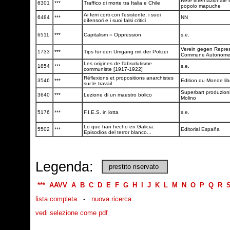
Rete internazionale i
6301
***
Traffico di morte tra Italia e Chile
popolo mapuche
Ai ferri corti con l'esistente, i suoi
6484
***
NN
difensori e i suoi falsi critici
6511
***
Capitalism = Oppression
s.e.
Verein gegen Repres
1733
***
Tips für den Umgang mit der Polizei
Commune Autonom
Les origines de l'absolutisme
1854
***
s.e.
communiste [1917-1922]
Réflexions et propositions anarchistes
3546
***
Edition du Monde lib
sur le travail
Superbart produzioni
3640
***
Lezione di un maestro bolico
Molino
5176
***
F.I.E.S. in lotta
s.e.
Lo que han hecho en Galicia.
5502
***
Editorial España
Episodios del terror blanco...
Legenda:
prestito riservato
***
AAVV
A
B
C
D
E
F
G
H
I
J
K
L
M
N
O
P
Q
R
lista completa
-
nuova ricerca
vedi selezione come pdf