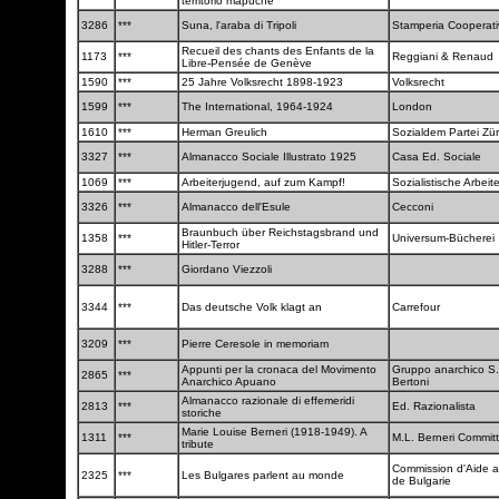
territorio mapuche
3286
***
Suna, l'araba di Tripoli
Stamperia Cooperat
Recueil des chants des Enfants de la
1173
***
Reggiani & Renaud
Libre-Pensée de Genève
1590
***
25 Jahre Volksrecht 1898-1923
Volksrecht
1599
***
The International, 1964-1924
London
1610
***
Herman Greulich
Sozialdem Partei Zü
3327
***
Almanacco Sociale Illustrato 1925
Casa Ed. Sociale
1069
***
Arbeiterjugend, auf zum Kampf!
Sozialistische Arbei
3326
***
Almanacco dell'Esule
Cecconi
Braunbuch über Reichstagsbrand und
1358
***
Universum-Bücherei
Hitler-Terror
3288
***
Giordano Viezzoli
3344
***
Das deutsche Volk klagt an
Carrefour
3209
***
Pierre Ceresole in memoriam
Appunti per la cronaca del Movimento
Gruppo anarchico S.
2865
***
Anarchico Apuano
Bertoni
Almanacco razionale di effemeridi
2813
***
Ed. Razionalista
storiche
Marie Louise Berneri (1918-1949). A
1311
***
M.L. Berneri Commit
tribute
Commission d'Aide au
2325
***
Les Bulgares parlent au monde
de Bulgarie