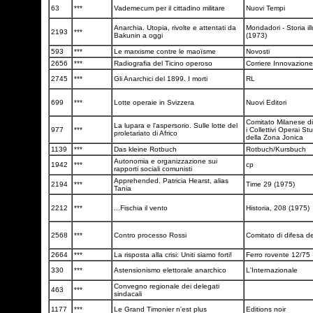
63
***
Vademecum per il cittadino militare
Nuovi Tempi
Anarchia. Utopia, rivolte e attentati da
Mondadori - Storia il
2193
***
Bakunin a oggi
(1973)
593
***
Le marxisme contre le maoïsme
Novosti
2656
***
Radiografia del Ticino operoso
Corriere Innovazione
2745
***
Gli Anarchici del 1899. I morti
RL
699
***
Lotte operaie in Svizzera
Nuovi Editori
Comitato Milanese di
La lupara e l'aspersorio. Sulle lotte del
977
***
i Collettivi Operai Stu
proletariato di Africo
della Zona Jonica
1139
***
Das kleine Rotbuch
Rotbuch/Kursbuch
Autonomia e organizzazione sui
1942
***
cp
rapporti sociali comunisti
Apprehended. Patricia Hearst, alias
2194
***
Time 29 (1975)
Tania
2212
***
...Fischia il vento
Historia, 208 (1975)
2568
***
Contro processo Rossi
Comitato di difesa d
2664
***
La risposta alla crisi: Uniti siamo forti!
Ferro rovente 12/75
330
***
Astensionismo elettorale anarchico
L'Internazionale
Convegno regionale dei delegati
463
***
sindacali
1177
***
Le Grand Timonier n'est plus
Editions noir