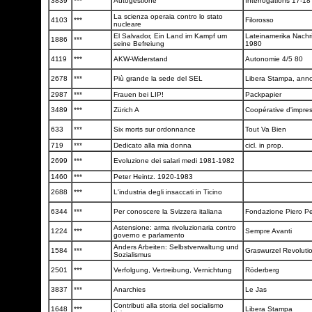
3839
***
Autogestione
Interrogations 17-1
La scienza operaia contro lo stato
4103
***
Filorosso
nucleare
El Salvador, Ein Land im Kampf um
Lateinamerika Nachr
1886
***
seine Befreiung
1980
4119
***
AKW-Widerstand
Autonomie 4/5 80
2678
***
Più grande la sede del SEL
Libera Stampa, anno
2987
***
Frauen bei LIP!
Packpapier
3489
***
Zürich A
Coopérative d'impre
633
***
Six morts sur ordonnance
Tout Va Bien
719
***
Dedicato alla mia donna
cicl. in prop.
2699
***
Evoluzione dei salari medi 1981-1982
1460
***
Peter Heintz. 1920-1983
2688
***
L'industria degli insaccati in Ticino
6344
***
Per conoscere la Svizzera italiana
Fondazione Piero Pel
Astensione: arma rivoluzionaria contro
1224
***
Sempre Avanti
governo e parlamento
Anders Arbeiten: Selbstverwaltung und
1584
***
Graswurzel Revoluti
Sozialismus
2501
***
Verfolgung, Vertreibung, Vernichtung
Röderberg
3837
***
Anarchies
Le Jas
Contributi alla storia del socialismo
1648
***
Libera Stampa