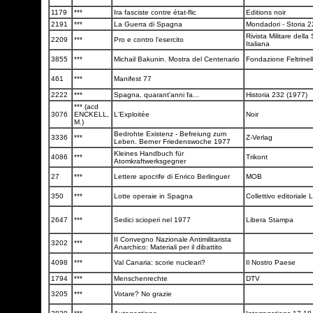
1179
***
Ira fasciste contre état-flic
Editions noir
2191
***
La Guerra di Spagna
Mondadori - Storia 
Rivista Militare della
2209
***
Pro e contro l'esercito
Italiana
3855
***
Michail Bakunin. Mostra del Centenario
Fondazione Feltrinel
461
***
Manifest 77
2222
***
Spagna, quarant'anni fa...
Historia 232 (1977)
*** (acd
3076
ENCKELL,
L'Exploitée
Noir
M.)
Bedrohte Existenz - Befreiung zum
3336
***
Z-Verlag
Leben. Berner Friedenswoche 1977
Kleines Handbuch für
4086
***
Trikont
Atomkraftwerksgegner
27
***
Lettere apocrife di Enrico Berlinguer
MOB
350
***
Lotte operaie in Spagna
Collettivo editoriale L
2647
***
Sedici scioperi nel 1977
Libera Stampa
II Convegno Nazionale Antimilitarista
3202
***
Anarchico: Materiali per il dibattito
4098
***
Val Canaria: scorie nucleari?
Il Nostro Paese
1794
***
Menschenrechte
DTV
3205
***
Votare? No grazie