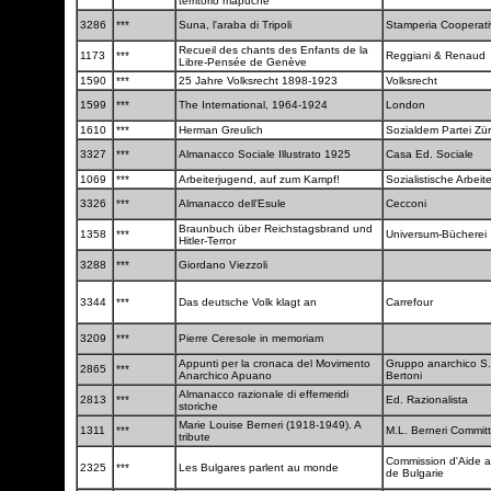
territorio mapuche
3286
***
Suna, l'araba di Tripoli
Stamperia Cooperat
Recueil des chants des Enfants de la
1173
***
Reggiani & Renaud
Libre-Pensée de Genève
1590
***
25 Jahre Volksrecht 1898-1923
Volksrecht
1599
***
The International, 1964-1924
London
1610
***
Herman Greulich
Sozialdem Partei Zü
3327
***
Almanacco Sociale Illustrato 1925
Casa Ed. Sociale
1069
***
Arbeiterjugend, auf zum Kampf!
Sozialistische Arbei
3326
***
Almanacco dell'Esule
Cecconi
Braunbuch über Reichstagsbrand und
1358
***
Universum-Bücherei
Hitler-Terror
3288
***
Giordano Viezzoli
3344
***
Das deutsche Volk klagt an
Carrefour
3209
***
Pierre Ceresole in memoriam
Appunti per la cronaca del Movimento
Gruppo anarchico S.
2865
***
Anarchico Apuano
Bertoni
Almanacco razionale di effemeridi
2813
***
Ed. Razionalista
storiche
Marie Louise Berneri (1918-1949). A
1311
***
M.L. Berneri Commit
tribute
Commission d'Aide au
2325
***
Les Bulgares parlent au monde
de Bulgarie