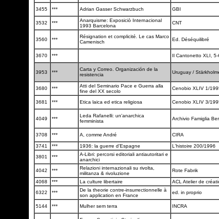
3455
***
Adrian Gasser Schwarzbuch
GBI
Anarquisme: Exposiciò Internacional
3532
***
CNT
1993 Barcelona
Résignation et complicité. Le cas Marco
3560
***
Ed. Déséquilibré
Camenisch
3670
***
Il Cantonetto XLI, 5
Carta y Correo. Organización de la
3953
***
Uruguay / Stärkhol
resistencia
Atti del Seminario Pace e Guerra alla
3680
***
Cenobio XLIV 1/19
fine del XX secolo
3681
***
Etica laica ed etica religiosa
Cenobio XLIV 3/19
Leda Rafanelli: un'anarchica
4049
***
Archivio Famiglia Be
femminista
3708
***
A, comme André
CIRA
3741
***
1936: la guerre d'Espagne
L'histoire 200/1996
A-Libri: percorsi editoriali antiautoritari e
3801
***
anarchici
Relazioni internazionali su rivolta,
4042
***
Rote Fabrik
militanza & rivoluzione
4068
***
La culture libertaire
ACL Atelier de créati
De la theorie contre-insurrectionnelle à
6322
***
ed. in proprio
son application en France
5144
***
Mulher sem terra
INCRA