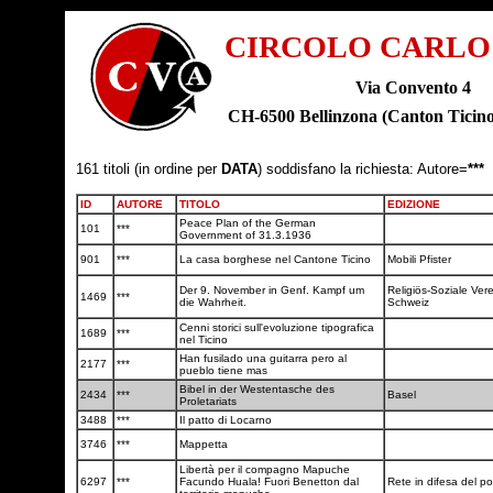
CIRCOLO CARLO
Via Convento 4
CH-6500 Bellinzona (Canton Tic
161 titoli (in ordine per
DATA
) soddisfano la richiesta: Autore=
***
ID
AUTORE
TITOLO
EDIZIONE
Peace Plan of the German
101
***
Government of 31.3.1936
901
***
La casa borghese nel Cantone Ticino
Mobili Pfister
Der 9. November in Genf. Kampf um
Religiös-Soziale Ver
1469
***
die Wahrheit.
Schweiz
Cenni storici sull'evoluzione tipografica
1689
***
nel Ticino
Han fusilado una guitarra pero al
2177
***
pueblo tiene mas
Bibel in der Westentasche des
2434
***
Basel
Proletariats
3488
***
Il patto di Locarno
3746
***
Mappetta
Libertà per il compagno Mapuche
6297
***
Facundo Huala! Fuori Benetton dal
Rete in difesa del 