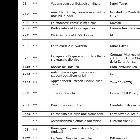
63
***
Vademecum per il cittadino militare
Nuovi Tempi
Anarchia. Utopia, rivolte e attentati da
Mondadori - Storia il
2193
***
Bakunin a oggi
(1973)
593
***
Le marxisme contre le maoïsme
Novosti
2656
***
Radiografia del Ticino operoso
Corriere Innovazione
2745
***
Gli Anarchici del 1899. I morti
RL
699
***
Lotte operaie in Svizzera
Nuovi Editori
Comitato Milanese di
La lupara e l'aspersorio. Sulle lotte del
977
***
i Collettivi Operai Stu
proletariato di Africo
della Zona Jonica
1139
***
Das kleine Rotbuch
Rotbuch/Kursbuch
Autonomia e organizzazione sui
1942
***
cp
rapporti sociali comunisti
Apprehended. Patricia Hearst, alias
2194
***
Time 29 (1975)
Tania
2212
***
...Fischia il vento
Historia, 208 (1975)
2568
***
Contro processo Rossi
Comitato di difesa d
2664
***
La risposta alla crisi: Uniti siamo forti!
Ferro rovente 12/75
330
***
Astensionismo elettorale anarchico
L'Internazionale
Convegno regionale dei delegati
463
***
sindacali
1177
***
Le Grand Timonier n'est plus
Editions noir