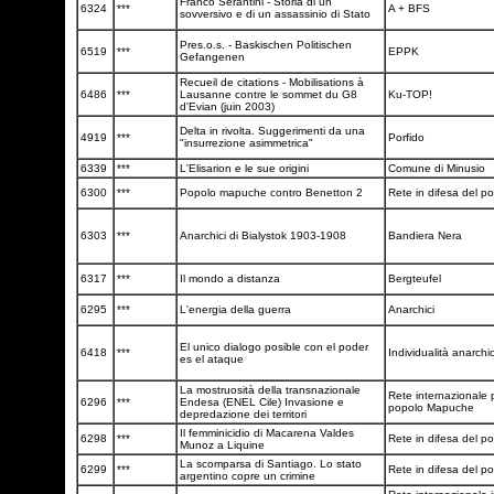
Franco Serantini - Storia di un
6324
***
A + BFS
sovversivo e di un assassinio di Stato
Pres.o.s. - Baskischen Politischen
6519
***
EPPK
Gefangenen
Recueil de citations - Mobilisations à
6486
***
Lausanne contre le sommet du G8
Ku-TOP!
d'Evian (juin 2003)
Delta in rivolta. Suggerimenti da una
4919
***
Porfido
"insurrezione asimmetrica"
6339
***
L'Elisarion e le sue origini
Comune di Minusio
6300
***
Popolo mapuche contro Benetton 2
Rete in difesa del 
6303
***
Anarchici di Bialystok 1903-1908
Bandiera Nera
6317
***
Il mondo a distanza
Bergteufel
6295
***
L'energia della guerra
Anarchici
El unico dialogo posible con el poder
6418
***
Individualità anarchi
es el ataque
La mostruosità della transnazionale
Rete internazionale p
6296
***
Endesa (ENEL Cile) Invasione e
popolo Mapuche
depredazione dei territori
Il femminicidio di Macarena Valdes
6298
***
Rete in difesa del 
Munoz a Liquine
La scomparsa di Santiago. Lo stato
6299
***
Rete in difesa del 
argentino copre un crimine