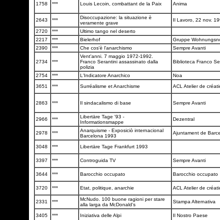
1758
***
Louis Lecoin, combattant de la Paix
Anima
Disoccupazione: la situazione è
2643
***
Il Lavoro, 22 nov. 1
veramente grave
2720
***
Ultimo tango nel deserto
2217
***
Bielerhof
Gruppe Wohnungsn
2390
***
Che cos'è l'anarchismo
Sempre Avanti
Vent'anni. 7 maggio 1972-1992.
2734
***
Franco Serantini assassinato dalla
Biblioteca Franco Se
polizia
2754
***
L'Indicatore Anarchico
Noa
3651
***
Surréalisme et Anarchisme
ACL Atelier de créati
2863
***
Il sindacalismo di base
Sempre Avanti
Libertäre Tage '93 -
2966
***
Dezentral
Informationsmappe
Anarquisme - Exposiciò internacional
2978
***
Ajuntament de Barc
Barcelona 1993
3048
***
Libertäre Tage Frankfurt 1993
3397
***
Controguida TV
Sempre Avanti
3644
***
Barocchio occupato
Barocchio occupato
3720
***
Etat, politique, anarchie
ACL Atelier de créati
McNudo. 100 buone ragioni per stare
2331
***
Stampa Alternativa
alla larga da McDonald's
3405
***
Iniziativa delle Alpi
Il Nostro Paese