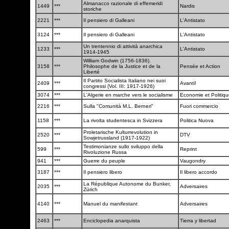
Almanacco razionale di effemeridi
1449
***
Nardis
storiche
2221
***
Il pensiero di Galleani
L'Antistato
3124
***
Il pensiero di Galleani
L'Antistato
Un trentennio di attività anarchica
1233
***
L'Antistato
1914-1945
William Godwin (1756-1836).
3158
***
Philosophe de la Justice et de la
Pensée et Action
Liberté
Il Partito Socialista Italiano nei suoi
2409
***
Avanti!
congressi (Vol. III: 1917-1926)
3074
***
L'Algerie en marche vers le socialisme
Economie et Politiq
2216
***
Sulla "Comunità M.L. Berneri"
Fuori commercio
1158
***
La rivolta studentesca in Svizzera
Politica Nuova
Proletarische Kulturrevolution in
2520
***
DTV
Sowjetrussland (1917-1922)
Testimonianze sullo sviluppo della
599
***
Reprint
Rivoluzione Russa
941
***
Guerre du peuple
Vaugondry
3187
***
Il pensiero libero
Il libero accordo
La République Autonome du Bunker,
2035
***
Adversaires
Zürich
4140
***
Manuel du manifestant
Adversaires
2463
***
Enciclopedia anarquista
Tierra y libertad