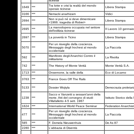
ticinese
Tra lotte e crisi la realtà del mondo
1649
***
Libera Stampa
operaio ticinese
3166
***
Nemacki anarhizam
Vidici
Non si può né si deve dimenticare
2694
***
Libera Stampa
<1966: tragedia di Robiei>
La manodopera occupata nel settore
2695
***
Il Lavoro 10 gennai
dell'edilizia ticinese
2697
***
La povertà in Ticino
Libera Stampa
Per un risveglio della coscienza.
5070
***
Messaggio degli Irochesi al mondo
La Fiaccola
occidentale
Manifesto degli Anarchici Contro il
592
***
La Rivolta
militarismo
742
***
The History of Monte Verità
Monte Verità S.A.
1713
***
Onsernone, la valle della
Eco di Locarno
3763
***
France Goes Off The Rails
5133
***
Dossier Wojtyla
Democrazia proletar
Sacco e Vanzetti a sessant'anni della
1238
***
morte. Atti del convegno di studi
Istituto Storico dell
Villafalletto 4-5 sett. 1987
1624
***
International World Peace Seminar
Federation Anarchis
Per un risveglio della coscienza.
477
***
Messaggio degli Irochesi al mondo
La Fiaccola
occidentale
585
***
F. Domela Nieuwenhuis
De As 87
2280
***
L'abbazia di Disentis