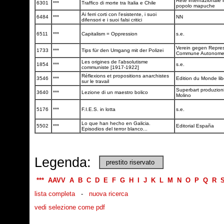
Rete internazionale i
6301
***
Traffico di morte tra Italia e Chile
popolo mapuche
Ai ferri corti con l'esistente, i suoi
6484
***
NN
difensori e i suoi falsi critici
6511
***
Capitalism = Oppression
s.e.
Verein gegen Repres
1733
***
Tips für den Umgang mit der Polizei
Commune Autonom
Les origines de l'absolutisme
1854
***
s.e.
communiste [1917-1922]
Réflexions et propositions anarchistes
3546
***
Edition du Monde lib
sur le travail
Superbart produzioni
3640
***
Lezione di un maestro bolico
Molino
5176
***
F.I.E.S. in lotta
s.e.
Lo que han hecho en Galicia.
5502
***
Editorial España
Episodios del terror blanco...
Legenda:
prestito riservato
***
AAVV
A
B
C
D
E
F
G
H
I
J
K
L
M
N
O
P
Q
R
lista completa
-
nuova ricerca
vedi selezione come pdf