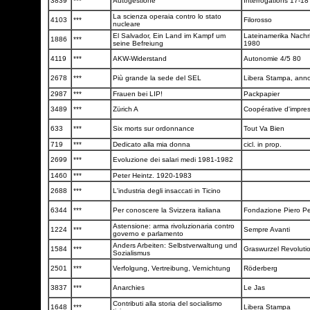
3839
***
Autogestione
Interrogations 17-1
La scienza operaia contro lo stato
4103
***
Filorosso
nucleare
El Salvador, Ein Land im Kampf um
Lateinamerika Nachr
1886
***
seine Befreiung
1980
4119
***
AKW-Widerstand
Autonomie 4/5 80
2678
***
Più grande la sede del SEL
Libera Stampa, anno
2987
***
Frauen bei LIP!
Packpapier
3489
***
Zürich A
Coopérative d'impre
633
***
Six morts sur ordonnance
Tout Va Bien
719
***
Dedicato alla mia donna
cicl. in prop.
2699
***
Evoluzione dei salari medi 1981-1982
1460
***
Peter Heintz. 1920-1983
2688
***
L'industria degli insaccati in Ticino
6344
***
Per conoscere la Svizzera italiana
Fondazione Piero Pel
Astensione: arma rivoluzionaria contro
1224
***
Sempre Avanti
governo e parlamento
Anders Arbeiten: Selbstverwaltung und
1584
***
Graswurzel Revoluti
Sozialismus
2501
***
Verfolgung, Vertreibung, Vernichtung
Röderberg
3837
***
Anarchies
Le Jas
Contributi alla storia del socialismo
1648
***
Libera Stampa