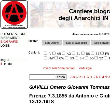
Cantiere biogr
degli Anarchici IN
ultimo aggiornamento:
05/08/202
FILTRI:
Solo Donne
Solo di passaggio
Solo collabora
Cantoni:
AI
AR
AG
BL
BS
BE
FR
NW
OW
SG
SH
SO
SZ
T
inverti selezione cantoni
vedi sigle
A
B
C
D
E
F
G
H
I
J
K
L
M
N
O
GAVILLI Omero Giovanni Tommas
Firenze 7.3.1855 da Antonio e Giuli
12.12.1918