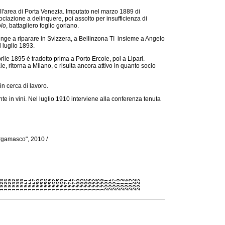
l'area di Porta Venezia. Imputato nel marzo 1889 di
ociazione a delinquere, poi assolto per insufficienza di
olo
, battagliero foglio goriano.
nge a riparare in Svizzera, a Bellinzona TI insieme a Angelo
l luglio 1893.
prile 1895 è tradotto prima a Porto Ercole, poi a Lipari.
e, ritorna a Milano, e risulta ancora attivo in quanto socio
in cerca di lavoro.
 in vini. Nel luglio 1910 interviene alla conferenza tenuta
bergamasco", 2010 /