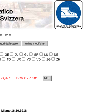
afico
 Svizzera
6 - 19:36
tori dall'estero
ultime modifiche
GE
JU
GL
GR
LU
NE
I
TG
UR
VS
VD
ZG
ZH
P
Q
R
S
T
U
V
W
X
Y
Z
tutto
PDF
- Milano 16.10.1918