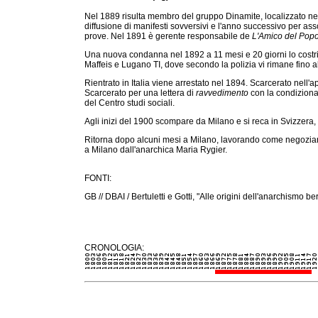
Nel 1889 risulta membro del gruppo Dinamite, localizzato nel
diffusione di manifesti sovversivi e l'anno successivo per ass
prove. Nel 1891 è gerente responsabile de
L'Amico del Pop
Una nuova condanna nel 1892 a 11 mesi e 20 giorni lo costri
Maffeis e Lugano TI, dove secondo la polizia vi rimane fino a
Rientrato in Italia viene arrestato nel 1894. Scarcerato nell'a
Scarcerato per una lettera di
ravvedimento
con la condizional
del Centro studi sociali.
Agli inizi del 1900 scompare da Milano e si reca in Svizzera, 
Ritorna dopo alcuni mesi a Milano, lavorando come negoziante
a Milano dall'anarchica Maria Rygier.
FONTI:
GB // DBAI / Bertuletti e Gotti, "Alle origini dell'anarchismo 
CRONOLOGIA: