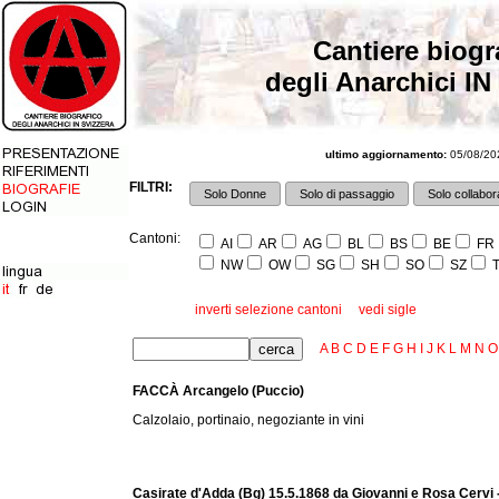
Cantiere biogr
degli Anarchici IN
ultimo aggiornamento:
05/08/202
FILTRI:
Solo Donne
Solo di passaggio
Solo collabora
Cantoni:
AI
AR
AG
BL
BS
BE
FR
NW
OW
SG
SH
SO
SZ
T
inverti selezione cantoni
vedi sigle
A
B
C
D
E
F
G
H
I
J
K
L
M
N
O
FACCÀ Arcangelo (Puccio)
Calzolaio, portinaio, negoziante in vini
Casirate d'Adda (Bg) 15.5.1868 da Giovanni e Rosa Cervi 