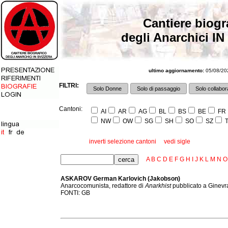
Cantiere biogr
degli Anarchici IN
ultimo aggiornamento:
05/08/202
FILTRI:
Solo Donne
Solo di passaggio
Solo collabora
Cantoni:
AI
AR
AG
BL
BS
BE
FR
NW
OW
SG
SH
SO
SZ
T
inverti selezione cantoni
vedi sigle
A
B
C
D
E
F
G
H
I
J
K
L
M
N
O
ASKAROV German Karlovich (Jakobson)
Anarcocomunista, redattore di
Anarkhist
pubblicato a Ginevra
FONTI: GB