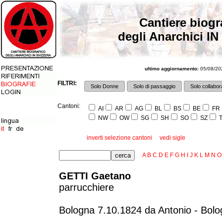
Cantiere biogr
degli Anarchici IN
ultimo aggiornamento:
05/08/202
FILTRI:
Solo Donne
Solo di passaggio
Solo collabora
Cantoni:
AI
AR
AG
BL
BS
BE
FR
NW
OW
SG
SH
SO
SZ
T
inverti selezione cantoni
vedi sigle
A
B
C
D
E
F
G
H
I
J
K
L
M
N
O
GETTI Gaetano
parrucchiere
Bologna 7.10.1824 da Antonio - Bol