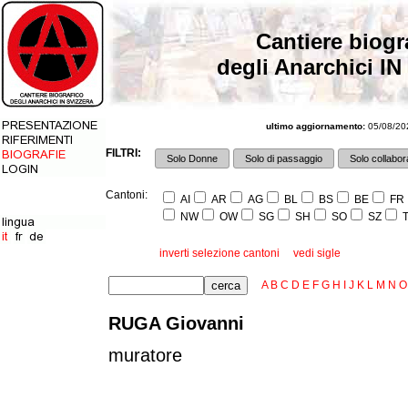
Cantiere biogr
degli Anarchici IN
ultimo aggiornamento:
05/08/202
FILTRI:
Solo Donne
Solo di passaggio
Solo collabora
Cantoni:
AI
AR
AG
BL
BS
BE
FR
NW
OW
SG
SH
SO
SZ
T
inverti selezione cantoni
vedi sigle
A
B
C
D
E
F
G
H
I
J
K
L
M
N
O
RUGA Giovanni
muratore