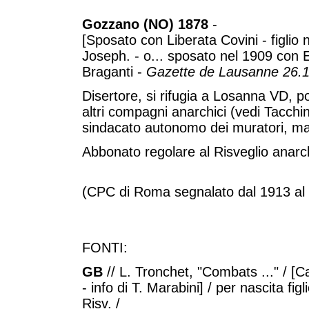
Gozzano (NO) 1878
-
[Sposato con Liberata Covini - figlio
Joseph. - o... sposato nel 1909 con
Braganti -
Gazette de Lausanne 26.1
Disertore, si rifugia a Losanna VD, 
altri compagni anarchici (vedi Tacchini
sindacato autonomo dei muratori, mano
Abbonato regolare al Risveglio anarc
(CPC di Roma segnalato dal 1913 al 1
FONTI:
GB
// L. Tronchet, "Combats ..." / [C
- info di T. Marabini] / per nascita figl
Risv. /