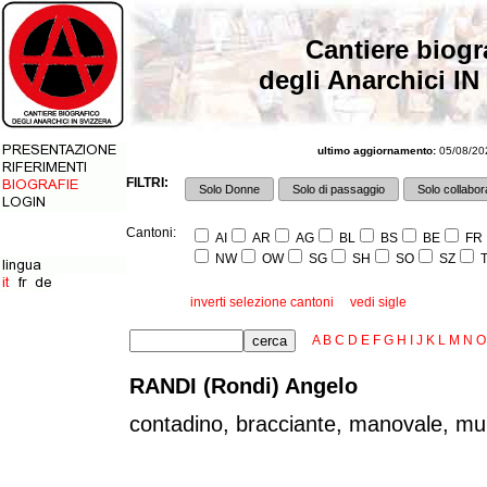
Cantiere biogr
degli Anarchici IN
ultimo aggiornamento:
05/08/202
FILTRI:
Solo Donne
Solo di passaggio
Solo collabora
Cantoni:
AI
AR
AG
BL
BS
BE
FR
NW
OW
SG
SH
SO
SZ
T
inverti selezione cantoni
vedi sigle
A
B
C
D
E
F
G
H
I
J
K
L
M
N
O
RANDI (Rondi) Angelo
contadino, bracciante, manovale, mu