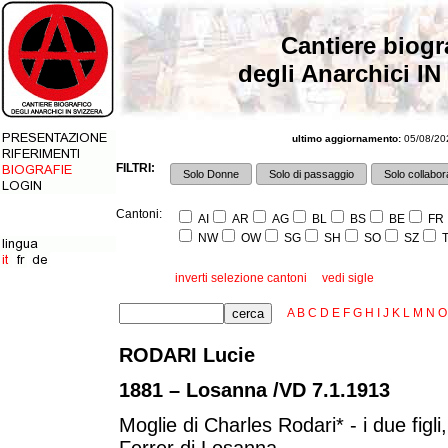
Cantiere biogr
degli Anarchici IN
ultimo aggiornamento:
05/08/202
FILTRI:
Solo Donne
Solo di passaggio
Solo collabora
Cantoni:
AI
AR
AG
BL
BS
BE
FR
NW
OW
SG
SH
SO
SZ
T
inverti selezione cantoni
vedi sigle
A
B
C
D
E
F
G
H
I
J
K
L
M
N
O
RODARI Lucie
1881 – Losanna /VD 7.1.1913
Moglie di Charles Rodari* - i due figli