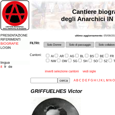
Cantiere biogr
degli Anarchici IN
ultimo aggiornamento:
05/08/202
FILTRI:
Solo Donne
Solo di passaggio
Solo collabora
Cantoni:
AI
AR
AG
BL
BS
BE
FR
NW
OW
SG
SH
SO
SZ
T
inverti selezione cantoni
vedi sigle
A
B
C
D
E
F
G
H
I
J
K
L
M
N
O
GRIFFUELHES Victor