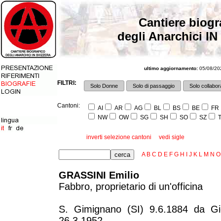
Cantiere biogr
degli Anarchici IN
ultimo aggiornamento:
05/08/202
FILTRI:
Solo Donne
Solo di passaggio
Solo collabora
Cantoni:
AI
AR
AG
BL
BS
BE
FR
NW
OW
SG
SH
SO
SZ
T
inverti selezione cantoni
vedi sigle
A
B
C
D
E
F
G
H
I
J
K
L
M
N
O
GRASSINI Emilio
Fabbro, proprietario di un'officina
S. Gimignano (SI) 9.6.1884 da Giov
26.3.1952