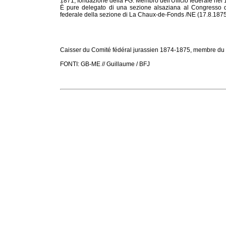
1871, fondazione della FG. Membro dell'Ufficio federale nel
È pure delegato di una sezione alsaziana al Congresso 
federale della sezione di La Chaux-de-Fonds /NE (17.8.1875
Caisser du Comité fédéral jurassien 1874-1875, membre du 
FONTI: GB-ME // Guillaume / BFJ