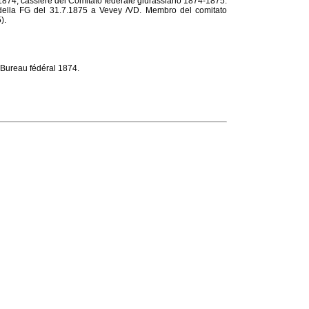
 1874, cassiere del Comitato federale giurassiano 1874-1875.
della FG del 31.7.1875 a Vevey /VD. Membro del comitato
).
Bureau fédéral 1874.