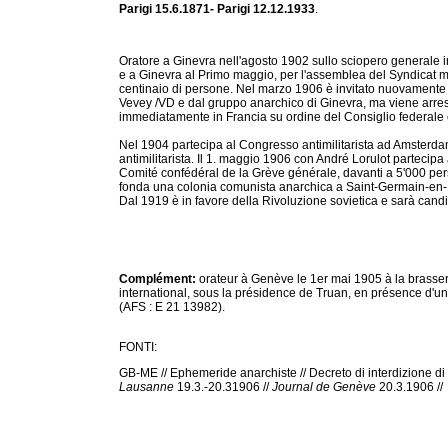
Parigi 15.6.1871- Parigi 12.12.1933
.
Oratore a Ginevra nell'agosto 1902 sullo sciopero generale
e a Ginevra al Primo maggio, per l'assemblea del Syndicat mi
centinaio di persone. Nel marzo 1906 è invitato nuovamente p
Vevey /VD e dal gruppo anarchico di Ginevra, ma viene arrest
immediatamente in Francia su ordine del Consiglio federale
Nel 1904 partecipa al Congresso antimilitarista ad Amsterdam
antimilitarista. Il 1. maggio 1906 con André Lorulot partecip
Comité confédéral de la Grève générale, davanti a 5'000 pe
fonda una colonia comunista anarchica a Saint-Germain-en-
Dal 1919 è in favore della Rivoluzione sovietica e sarà cand
Complément:
orateur à Genève le 1er mai 1905 à la brasse
international, sous la présidence de Truan, en présence d'u
(AFS : E 21 13982).
FONTI:
GB-ME // Ephemeride anarchiste // Decreto di interdizione di
Lausanne
19.3.-20.31906 //
Journal de Genève
20.3.1906 //