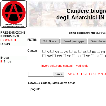
Cantiere biogr
degli Anarchici IN
ultimo aggiornamento:
05/08/202
FILTRI:
Solo Donne
Solo di passaggio
Solo collabora
Cantoni:
AI
AR
AG
BL
BS
BE
FR
NW
OW
SG
SH
SO
SZ
T
inverti selezione cantoni
vedi sigle
A
B
C
D
E
F
G
H
I
J
K
L
M
N
O
GIRAULT Ernest, Louis, detto Emile
Tipografo