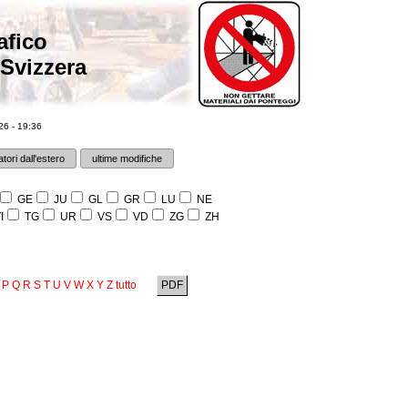
afico
 Svizzera
6 - 19:36
tori dall'estero
ultime modifiche
GE
JU
GL
GR
LU
NE
I
TG
UR
VS
VD
ZG
ZH
P
Q
R
S
T
U
V
W
X
Y
Z
tutto
PDF