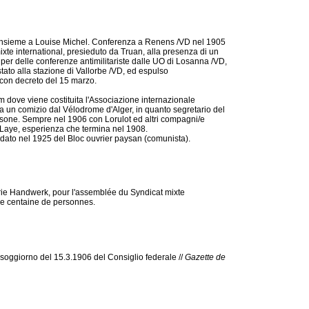
 insieme a Louise Michel. Conferenza a Renens /VD nel 1905
xte international, presieduto da Truan, alla presenza di un
er delle conferenze antimilitariste dalle UO di Losanna /VD,
ato alla stazione di Vallorbe /VD, ed espulso
 con decreto del 15 marzo.
 dove viene costituita l'Associazione internazionale
a a un comizio dal Vélodrome d'Alger, in quanto segretario del
rsone. Sempre nel 1906 con Lorulot ed altri compagni/e
Laye, esperienza che termina nel 1908.
idato nel 1925 del Bloc ouvrier paysan (comunista).
rie Handwerk, pour l'assemblée du Syndicat mixte
ne centaine de personnes.
 soggiorno del 15.3.1906 del Consiglio federale //
Gazette de