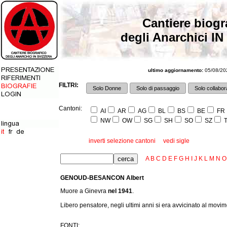
Cantiere biogr
degli Anarchici IN
ultimo aggiornamento:
05/08/202
FILTRI:
Solo Donne
Solo di passaggio
Solo collabora
Cantoni:
AI
AR
AG
BL
BS
BE
FR
NW
OW
SG
SH
SO
SZ
T
inverti selezione cantoni
vedi sigle
A
B
C
D
E
F
G
H
I
J
K
L
M
N
O
GENOUD-BESANCON Albert
Muore a Ginevra
nel 1941
.
Libero pensatore, negli ultimi anni si era avvicinato al movim
FONTI: