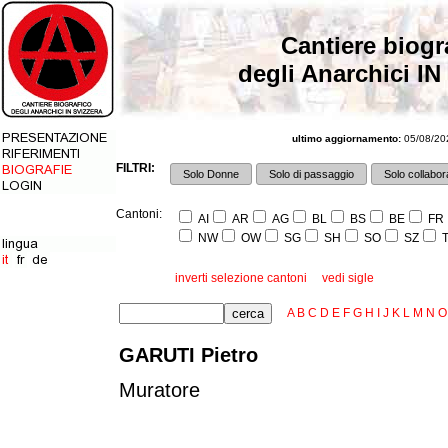
Cantiere biogr
degli Anarchici IN
ultimo aggiornamento:
05/08/202
FILTRI:
Solo Donne
Solo di passaggio
Solo collabora
Cantoni:
AI
AR
AG
BL
BS
BE
FR
NW
OW
SG
SH
SO
SZ
T
inverti selezione cantoni
vedi sigle
A
B
C
D
E
F
G
H
I
J
K
L
M
N
O
GARUTI Pietro
Muratore