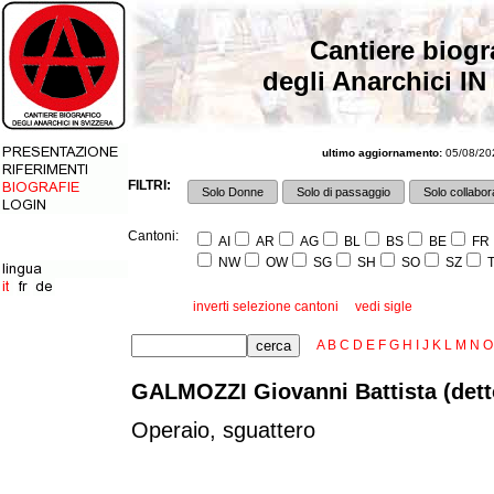
Cantiere biogr
degli Anarchici IN
ultimo aggiornamento:
05/08/202
FILTRI:
Solo Donne
Solo di passaggio
Solo collabora
Cantoni:
AI
AR
AG
BL
BS
BE
FR
NW
OW
SG
SH
SO
SZ
T
inverti selezione cantoni
vedi sigle
A
B
C
D
E
F
G
H
I
J
K
L
M
N
O
GALMOZZI Giovanni Battista (dett
Operaio, sguattero