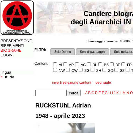
Cantiere biogr
degli Anarchici IN
ultimo aggiornamento:
05/08/202
FILTRI:
Solo Donne
Solo di passaggio
Solo collabora
Cantoni:
AI
AR
AG
BL
BS
BE
FR
NW
OW
SG
SH
SO
SZ
T
inverti selezione cantoni
vedi sigle
A
B
C
D
E
F
G
H
I
J
K
L
M
N
O
RUCKSTUhL Adrian
1948 - aprile 2023