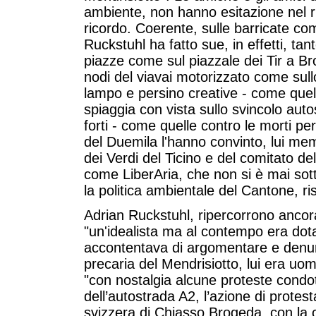
ambiente, non hanno esitazione nel r
ricordo. Coerente, sulle barricate com
Ruckstuhl ha fatto sue, in effetti, tante
piazze come sul piazzale dei Tir a Bro
nodi del viavai motorizzato come sull
lampo e persino creative - come quell
spiaggia con vista sullo svincolo aut
forti - come quelle contro le morti pe
del Duemila l'hanno convinto, lui me
dei Verdi del Ticino e del comitato de
come LiberAria, che non si è mai sot
la politica ambientale del Cantone, ris
Adrian Ruckstuhl, ripercorrono ancora
"un'idealista ma al contempo era dota
accontentava di argomentare e denun
precaria del Mendrisiotto, lui era uo
"con nostalgia alcune proteste condo
dell’autostrada A2, l’azione di protest
svizzera di Chiasso Brogeda, con la 