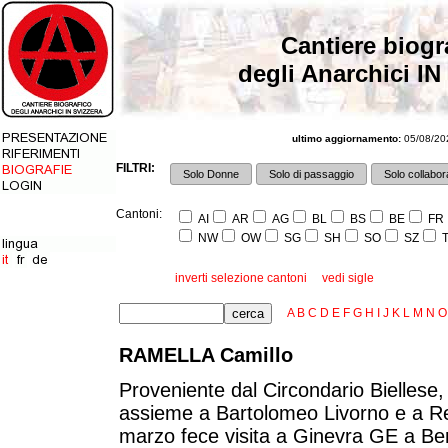
Cantiere biogr
degli Anarchici IN
ultimo aggiornamento:
05/08/202
FILTRI:
Solo Donne
Solo di passaggio
Solo collabora
Cantoni:
AI
AR
AG
BL
BS
BE
FR
NW
OW
SG
SH
SO
SZ
T
inverti selezione cantoni
vedi sigle
A
B
C
D
E
F
G
H
I
J
K
L
M
N
O
RAMELLA Camillo
Proveniente dal Circondario Biellese, 
assieme a Bartolomeo Livorno e a Re
marzo fece visita a Ginevra GE a Bern