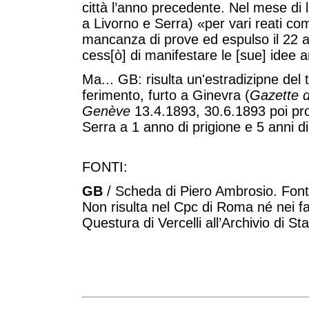
città l’anno precedente. Nel mese di 
a Livorno e Serra) «per vari reati c
mancanza di prove ed espulso il 22 
cess[ò] di manifestare le [sue] idee 
Ma... GB: risulta un'estradizipne del 
ferimento, furto a Ginevra (
Gazette 
Genève
13.4.1893, 30.6.1893 poi pr
Serra a 1 anno di prigione e 5 anni d
FONTI:
GB
/ Scheda di Piero Ambrosio. Fonte
Non risulta nel Cpc di Roma né nei fas
Questura di Vercelli all’Archivio di St