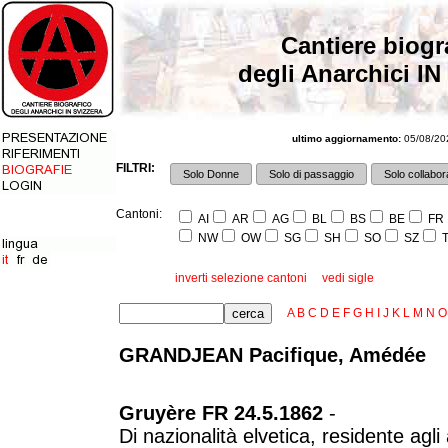
Cantiere biogr
degli Anarchici IN
ultimo aggiornamento:
05/08/202
FILTRI:
Solo Donne
Solo di passaggio
Solo collabora
Cantoni:
AI
AR
AG
BL
BS
BE
FR
NW
OW
SG
SH
SO
SZ
T
inverti selezione cantoni
vedi sigle
A
B
C
D
E
F
G
H
I
J
K
L
M
N
O
GRANDJEAN Pacifique, Amédée
Gruyère FR 24.5.1862
-
Di nazionalità elvetica, residente ag