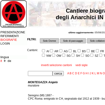
Cantiere biogr
degli Anarchici IN
ultimo aggiornamento:
05/08/202
FILTRI:
Solo Donne
Solo di passaggio
Solo collabora
Cantoni:
AI
AR
AG
BL
BS
BE
FR
NW
OW
SG
SH
SO
SZ
T
inverti selezione cantoni
vedi sigle
A
B
C
D
E
F
G
H
I
J
K
L
M
N
O
MONTEGAZZA Angelo
muratore
Seregno (MI) 1887 -
CPC Roma: emigrato in CH, segnalato dal 1912 al 1939 - bu